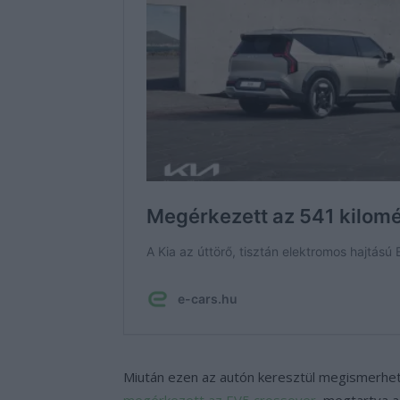
Miután ezen az autón keresztül megismerhett
megérkezett az EV5 crossover
, megtartva a