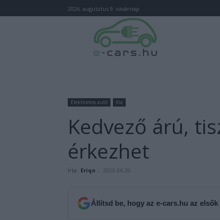
2026. augusztus 9. vasárnap
Elektromos autó
Kia
Kedvező árú, ti
érkezhet
Írta:
Eriqo
-
2023-06-20
Állítsd be, hogy az e-cars.hu az elsők