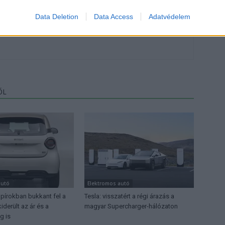
Data Deletion
Data Access
Adatvédelem
, de lelkében elkötelezett gamer, kütyü és immár e-autó rajongó!
ŐL
autó
Elektromos autó
apírokban bukkant fel a
Tesla: visszatért a régi árazás a
iderült az ár és a
magyar Supercharger-hálózaton
g is