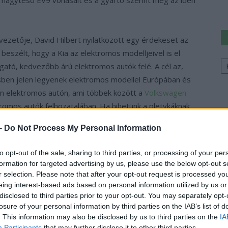
vezetője, David Hilbert nyilatkozott egy érdekeset az
 beszélt, hogy a Kia az elektromos modelljeivel is el
Ke
tó, kedvezőbb árú elektromos autók felé. A cél az,
a
sz
en jelen legyenek elektromos modellel Európában és
an elektromos autón, ami többek között a
Volkswagen
ktromos autók felhozatalában. Ha hihetünk a pletykáknak
ven érkezhet meg a legolcsóbb Kia.
 -
Do Not Process My Personal Information
rt szerint az Európában legnépszerűbb B-szegmensű
to opt-out of the sale, sharing to third parties, or processing of your per
nsággal. Mindkét új elektromos Kia az E-GMP
formation for targeted advertising by us, please use the below opt-out s
elyszínéről nem esett szó, a szlovákiai Kia gyár jó
r selection. Please note that after your opt-out request is processed y
 valamikor 2025 környékétől.
eing interest-based ads based on personal information utilized by us or
disclosed to third parties prior to your opt-out. You may separately opt-
losure of your personal information by third parties on the IAB’s list of
odellt dob piacra világszerte, ebben nagy hangsúly lesz
. This information may also be disclosed by us to third parties on the
IA
kező hét évben közel egyharmadával növelje az
Participants
that may further disclose it to other third parties.