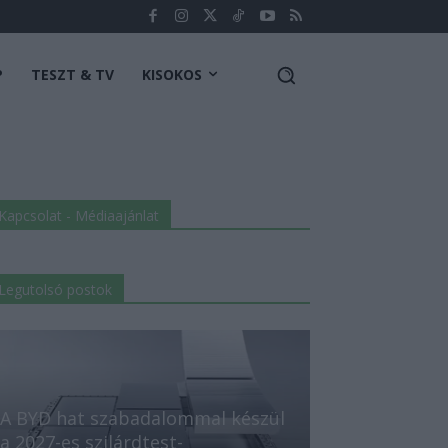
P
TESZT & TV
KISOKOS
Kapcsolat - Médiaajánlat
Legutolsó postok
A BYD hat szabadalommal készül
a 2027-es szilárdtest-