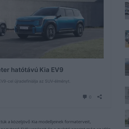
ük a közeljövő Kia modelljeinek formaterveit,
 nagytesó EV9 vonásait és a gyártó szerint még az idén