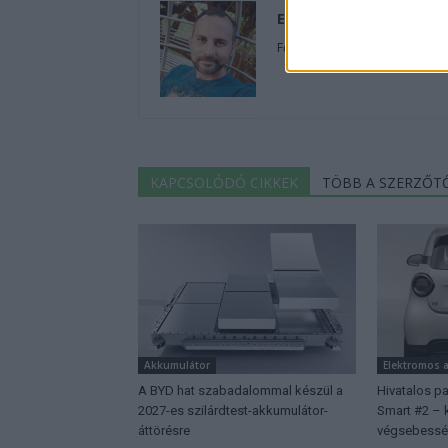
Eriqo
Főállásban Informatikus kocka
KAPCSOLÓDÓ CIKKEK
TÖBB A SZERZŐT
Akkumulátor
Elektromos 
A BYD hat szabadalommal készül a
Hivatalos p
2027-es szilárdtest-akkumulátor-
Smart #2 – k
áttörésre
végsebessé