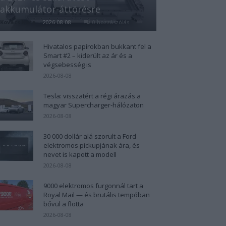
akkumulátor-áttörésre
Kovács Kata
-
2026-08-08
0 hozzászólás
Hivatalos papírokban bukkant fel a
Smart #2 – kiderült az ár és a
végsebesség is
2026-08-08
Tesla: visszatért a régi árazás a
magyar Supercharger-hálózaton
2026-08-08
30 000 dollár alá szorult a Ford
elektromos pickupjának ára, és
nevet is kapott a modell
2026-08-08
9000 elektromos furgonnál tart a
Royal Mail — és brutális tempóban
bővül a flotta
2026-08-08