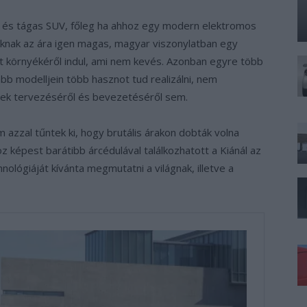
 és tágas SUV, főleg ha ahhoz egy modern elektromos
knak az ára igen magas, magyar viszonylatban egy
t környékéről indul, ami nem kevés. Azonban egyre több
bb modelljein több hasznot tud realizálni, nem
ek tervezéséről és bevezetéséről sem.
 azzal tűntek ki, hogy brutális árakon dobták volna
z képest barátibb árcédulával találkozhatott a Kiánál az
nológiáját kívánta megmutatni a világnak, illetve a