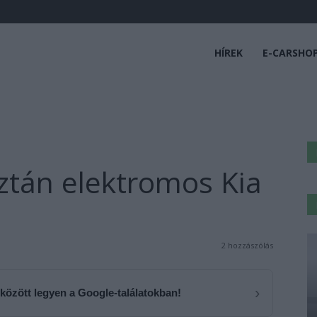
HÍREK
E-CARSHO
sztán elektromos Kia
2 hozzászólás
›
 között legyen a Google-találatokban!