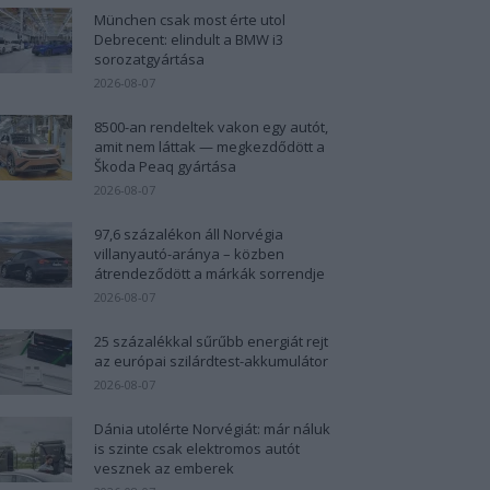
München csak most érte utol
Debrecent: elindult a BMW i3
sorozatgyártása
2026-08-07
8500-an rendeltek vakon egy autót,
amit nem láttak — megkezdődött a
Škoda Peaq gyártása
2026-08-07
97,6 százalékon áll Norvégia
villanyautó-aránya – közben
átrendeződött a márkák sorrendje
2026-08-07
25 százalékkal sűrűbb energiát rejt
az európai szilárdtest-akkumulátor
2026-08-07
Dánia utolérte Norvégiát: már náluk
is szinte csak elektromos autót
vesznek az emberek