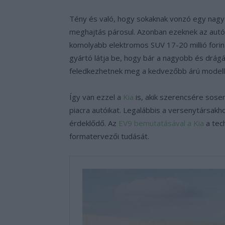
Tény és való, hogy sokaknak vonzó egy nagy
meghajtás párosul. Azonban ezeknek az autó
komolyabb elektromos SUV 17-20 millió forin
gyártó látja be, hogy bár a nagyobb és drágá
feledkezhetnek meg a kedvezőbb árú modell
Így van ezzel a
Kia
is, akik szerencsére sosem
piacra autóikat. Legalábbis a versenytársakho
érdeklődő. Az
EV9 bemutatásával a Kia
a tech
formatervezői tudását.