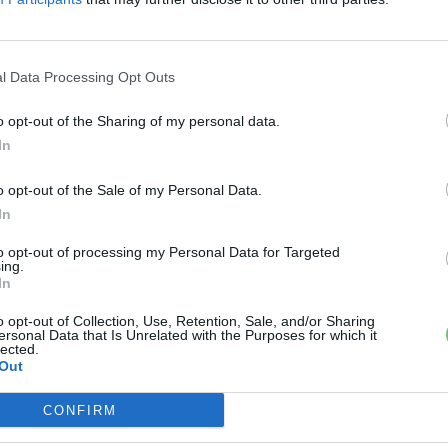
l Data Processing Opt Outs
.hu-t a Google hírfolyamodhoz!
o opt-out of the Sharing of my personal data.
In
›
, további tartalmakért!
o opt-out of the Sale of my Personal Data.
In
to opt-out of processing my Personal Data for Targeted
mos autó
Kia
Kia EV1
ing.
In
o opt-out of Collection, Use, Retention, Sale, and/or Sharing
ersonal Data that Is Unrelated with the Purposes for which it
lected.
Out
CONFIRM