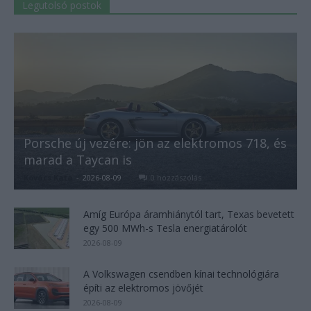
Legutolsó postok
Porsche új vezére: jön az elektromos 718, és
marad a Taycan is
Kovács Kata
-
2026-08-09
0 hozzászólás
Amíg Európa áramhiánytól tart, Texas bevetett
egy 500 MWh-s Tesla energiatárolót
2026-08-09
A Volkswagen csendben kínai technológiára
építi az elektromos jövőjét
2026-08-09