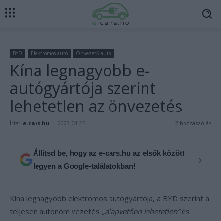
BYD
Elektromos autó
Önvezető autó
Kína legnagyobb e-
autógyártója szerint
lehetetlen az önvezetés
Írta:
e-cars.hu
-
2023-04-25
2 hozzászólás
Állítsd be, hogy az e-cars.hu az elsők között
›
legyen a Google-találatokban!
Kína legnagyobb elektromos autógyártója, a BYD szerint a
teljesen autonóm vezetés
„alapvetően lehetetlen”
és