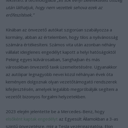
fektetett a technológiába
„és sok évnyi belefektetett összeg
után láthatjuk, hogy nem vezettek sehova ezek az
erőfeszítések.”
Kínában az önvezető autókat szigorúan szabályozza a
kormány, abban az értelemben, hogy tilos a nyilvánosság
számára értékesíteni. Számos vita után azonban néhány
vállalat ideiglenes engedélyt kapott a helyi hatóságoktól
Peking egyes külvárosaiban, Sanghajban és más
városokban önvezető taxik üzemeltetésére. Ugyanakkor
az autóipar legnagyobb nevei közül néhányan évek óta
keményen dolgoznak olyan vezetőtámogató rendszerek
kifejlesztésén, amelyek legalább megpróbálják segíteni a
vezetőt bizonyos forgalmi helyzetekben.
2023 elején jelentette be a Mercedes-Benz, hogy
elsőként kaptak engedélyt
az Egyesült Államokban a 3-as
szintű önvezetésre, míg a Tesla vezérigazgatója, Elon