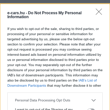
e-cars.hu -
Do Not Process My Personal
Information
e-cars.hu
If you wish to opt-out of the sale, sharing to third parties, or
processing of your personal or sensitive information for
Elektromosan közlekedsz, vagy a váltáson töprengsz?
targeted advertising by us, please use the below opt-out
Érdekelnek a legfrissebb hírek az e-autók világából, vagy
section to confirm your selection. Please note that after your
foglalkoztatnak a legújabb fejlesztések az elektromosság és a
opt-out request is processed you may continue seeing
fenntarthatóság területén? Akkor jó helyen jársz!
interest-based ads based on personal information utilized by
us or personal information disclosed to third parties prior to
your opt-out. You may separately opt-out of the further
disclosure of your personal information by third parties on the
KAPCSOLÓDÓ CIKKEK
TÖBB A SZERZŐTŐL
IAB’s list of downstream participants. This information may
also be disclosed by us to third parties on the
IAB’s List of
Downstream Participants
that may further disclose it to other
Porsche új vezére: jön az elektromos
third parties.
718, és marad a Taycan is
Elektromos
autó
Personal Data Processing Opt Outs
I want to opt-out of the Sharing of my