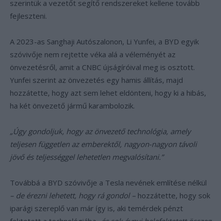
szerintük a vezetőt segítő rendszereket kellene tovább
fejleszteni.
A 2023-as Sanghaji Autószalonon, Li Yunfei, a BYD egyik
szóvivője nem rejtette véka alá a véleményét az
önvezetésről, amit a CNBC újságíróival meg is osztott.
Yunfei szerint az önvezetés egy hamis állítás, majd
hozzátette, hogy azt sem lehet eldönteni, hogy ki a hibás,
ha két önvezető jármű karambolozik.
„Úgy gondoljuk, hogy az önvezető technológia, amely
teljesen független az emberektől, nagyon-nagyon távoli
jövő és teljességgel lehetetlen megvalósítani.”
Továbbá a BYD szóvivője a Tesla nevének említése nélkül
– de érezni lehetett, hogy rá gondol –
hozzátette, hogy sok
iparági szereplő van már így is, aki temérdek pénzt