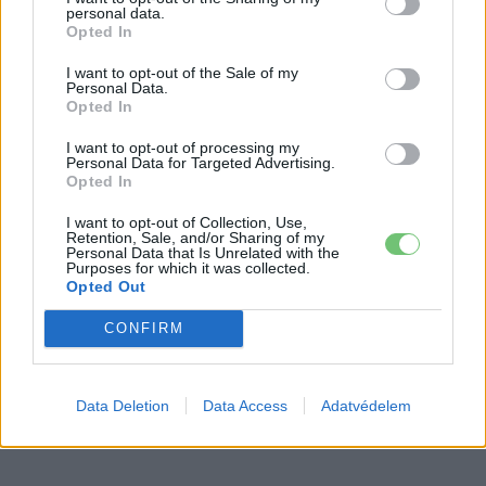
Amíg Európa áramhiánytól tart, Texas
personal data.
bevetett egy 500 MWh-s Tesla
Opted In
Elektromos
energiatárolót
autó
I want to opt-out of the Sale of my
Personal Data.
A Volkswagen csendben kínai
Opted In
technológiára építi az elektromos
I want to opt-out of processing my
Elektromos
jövőjét
autó
Personal Data for Targeted Advertising.
Opted In
I want to opt-out of Collection, Use,
Retention, Sale, and/or Sharing of my
Personal Data that Is Unrelated with the
Purposes for which it was collected.
Opted Out
CONFIRM
Data Deletion
Data Access
Adatvédelem