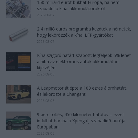
150 milliárd eurót bukhat Európa, ha nem
szabadul a kínai akkumulátoroktól
2026-08-07
2,4 millió eurós programba kezdtek a németek,
hogy lekörözzék a kínai LFP-gyártókat
2026-08-07
Kína szigorú határt szabott: legfeljebb 5% lehet
a hiba az elektromos autók akkumulátor-
kijelzőjén
2026-08-05
A Leapmotor átlépte a 100 ezres álomhatárt,
és lekörözte a Changant
2026-08-05
9 perc töltés, 450 kilométer hatótáv – ezzel
indulhat harcba a Xpeng új szabadidő-autója
Európában
2026-08-05