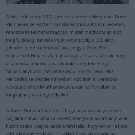
A Mercedes még 2022-ben kezdte el értékesíteni a Drive
Pilot névre keresztelt csúcskategóriás autonóm vezetési
rendszerét Németországban, miután megkapta az első
megfelelőségi tanúsítványát. Most pedig a CES alatt
jelenttette be a német vállalat, hogy a Drive Pilot
rendszerét Nevada állam jóváhagyta és arra várnak, hogy
az amerikai állam kiadja a hivatalos megfelelőségi
tanúsítványt, ami
„két héten belül”
megtörténik. Áll a
Mercedes sajtóközleményében. Azonban a Mercedes
Nevada államon kívül hamarosan akár Kaliforniában is
megkaphatja az engedélyeket.
A Drive Pilot lehetővé teszi, hogy bizonyos helyeken és
forgalmi szituációkban a vezető elengedje a kormányt akár
huzamosabb ideig is, azzal a feltétellel, hogy amikor a kocsi
jelzi a kormányon lévő LED-ekkel, hogy visszaadja az