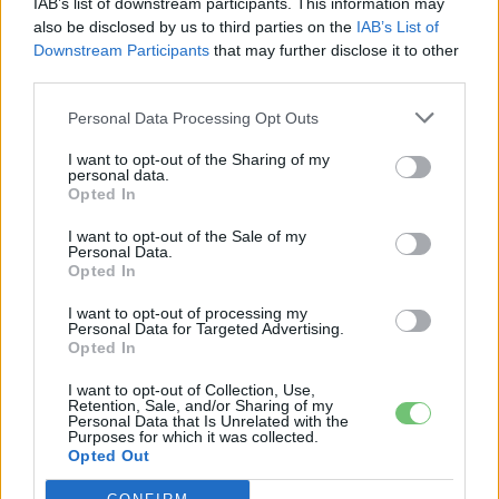
IAB’s list of downstream participants. This information may
fenntarthatóság területén? Akkor jó helyen jársz!
also be disclosed by us to third parties on the
IAB’s List of
Downstream Participants
that may further disclose it to other
third parties.
KAPCSOLÓDÓ CIKKEK
TÖBB A SZERZŐTŐL
Personal Data Processing Opt Outs
I want to opt-out of the Sharing of my
München csak most érte utol
personal data.
Opted In
Debrecent: elindult a BMW i3
sorozatgyártása
BMW
I want to opt-out of the Sale of my
Personal Data.
Opted In
8500-an rendeltek vakon egy autót,
amit nem láttak — megkezdődött a
I want to opt-out of processing my
Elektromos
Personal Data for Targeted Advertising.
Škoda Peaq gyártása
autó
Opted In
97,6 százalékon áll Norvégia
I want to opt-out of Collection, Use,
Retention, Sale, and/or Sharing of my
villanyautó-aránya – közben
Personal Data that Is Unrelated with the
Elektromos
Purposes for which it was collected.
átrendeződött a márkák sorrendje
autó
Opted Out