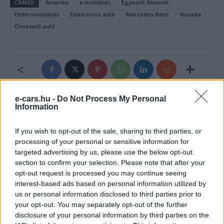
CÍMKÉK
Amerika
e-mobilitás
Egyesült Államok
Elektromobilitás
Elektromos autó
Mercedes-Benz
Nevada
Önvezető autó
e-cars.hu -
Do Not Process My Personal
Information
If you wish to opt-out of the sale, sharing to third parties, or
processing of your personal or sensitive information for
targeted advertising by us, please use the below opt-out
section to confirm your selection. Please note that after your
opt-out request is processed you may continue seeing
e-cars.hu
interest-based ads based on personal information utilized by
us or personal information disclosed to third parties prior to
Elektromosan közlekedsz, vagy a váltáson töprengsz?
your opt-out. You may separately opt-out of the further
Érdekelnek a legfrissebb hírek az e-autók világából, vagy
disclosure of your personal information by third parties on the
foglalkoztatnak a legújabb fejlesztések az elektromosság és a