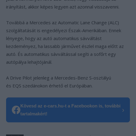
irányítást, akkor képes legyen azt azonnal visszavenni.
Továbbá a Mercedes az Automatic Lane Change (ALC)
szolgáltatását is engedélyezi Észak-Amerikában. Ennek
lényege, hogy az autó automatikus sávváltást
kezdeményez, ha lassabb járművet észlel maga előtt az
autó. És automatikus sávváltással segíti a sofőrt egy
autópálya lehajtójánál.
A Drive Pilot jelenleg a Mercedes-Benz S-osztályú
és EQS szedánokon érhető el Európában.
Kövesd az e-cars.hu-t a Facebookon is, további
›
tartalmakért!