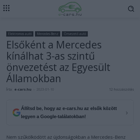
Elektromos autó
Mercedes-Benz
Önvezető autó
Elsőként a Mercedes
kínálhat 3-as szintű
önvezetést az Egyesült
Államokban
Írta:
e-cars.hu
-
2023-01-10
12 hozzászólás
Állítsd be, hogy az e-cars.hu az elsők között
›
legyen a Google-találatokban!
Nem szűkölködött az újdonságokban a Mercedes-Benz