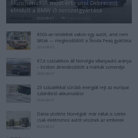
München csak most érte utol Debrecent:
elindult a BMW i3 sorozatgyártása
Kovács Kata
-
2026-08-07
0 hozzászólás
8500-an rendeltek vakon egy autót, amit nem
láttak — megkezdődött a Škoda Peaq gyártása
2026-08-07
97,6 százalékon áll Norvégia villanyautó-aránya
– közben átrendeződött a márkák sorrendje
2026-08-07
25 százalékkal sűrűbb energiát rejt az európai
szilárdtest-akkumulátor
2026-08-07
Dánia utolérte Norvégiát: már náluk is szinte
csak elektromos autót vesznek az emberek
2026-08-07