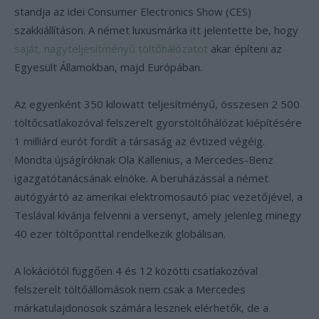
standja az idei Consumer Electronics Show (CES)
szakkiállításon. A német luxusmárka itt jelentette be, hogy
saját, nagyteljesítményű töltőhálózatot
akar építeni az
Egyesült Államokban, majd Európában.
Az egyenként 350 kilowatt teljesítményű, összesen 2 500
töltőcsatlakozóval felszerelt gyorstöltőhálózat kiépítésére
1 milliárd eurót fordít a társaság az évtized végéig.
Mondta újságíróknak Ola Källenius, a Mercedes-Benz
igazgatótanácsának elnöke. A beruházással a német
autógyártó az amerikai elektromosautó piac vezetőjével, a
Teslával kívánja felvenni a versenyt, amely jelenleg minegy
40 ezer töltőponttal rendelkezik globálisan.
A lokációtól függően 4 és 12 közötti csatlakozóval
felszerelt töltőállomások nem csak a Mercedes
márkatulajdonosok számára lesznek elérhetők, de a