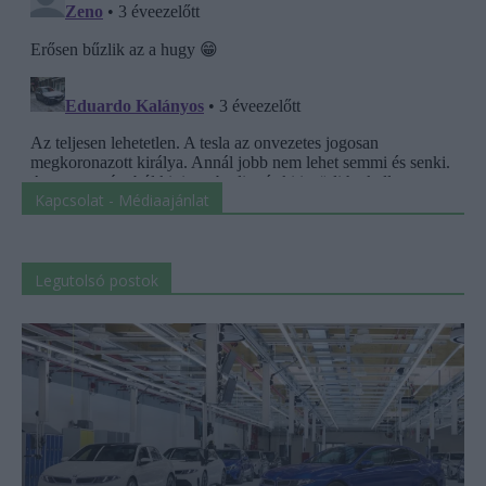
Kapcsolat - Médiaajánlat
Legutolsó postok