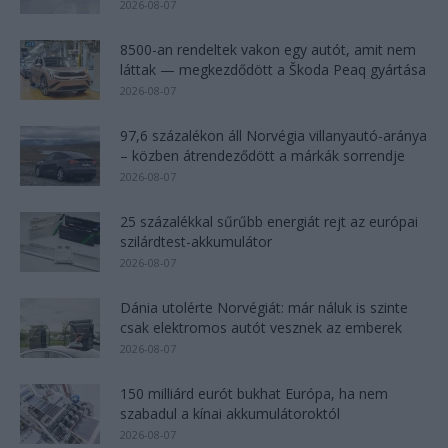
2026-08-07
8500-an rendeltek vakon egy autót, amit nem
láttak — megkezdődött a Škoda Peaq gyártása
2026-08-07
97,6 százalékon áll Norvégia villanyautó-aránya
– közben átrendeződött a márkák sorrendje
2026-08-07
25 százalékkal sűrűbb energiát rejt az európai
szilárdtest-akkumulátor
2026-08-07
Dánia utolérte Norvégiát: már náluk is szinte
csak elektromos autót vesznek az emberek
2026-08-07
150 milliárd eurót bukhat Európa, ha nem
szabadul a kínai akkumulátoroktól
2026-08-07