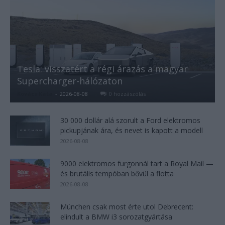
Tesla: visszatért a régi árazás a magyar
Supercharger-hálózaton
Kovács Kata
-
2026-08-08
0 hozzászólás
30 000 dollár alá szorult a Ford elektromos
pickupjának ára, és nevet is kapott a modell
2026-08-08
9000 elektromos furgonnál tart a Royal Mail —
és brutális tempóban bővül a flotta
2026-08-08
München csak most érte utol Debrecent:
elindult a BMW i3 sorozatgyártása