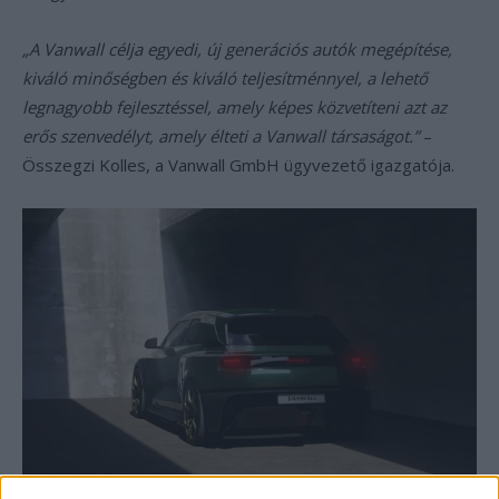
„A Vanwall célja egyedi, új generációs autók megépítése,
kiváló minőségben és kiváló teljesítménnyel, a lehető
legnagyobb fejlesztéssel, amely képes közvetíteni azt az
erős szenvedélyt, amely élteti a Vanwall társaságot.”
–
Összegzi Kolles, a Vanwall GmbH ügyvezető igazgatója.