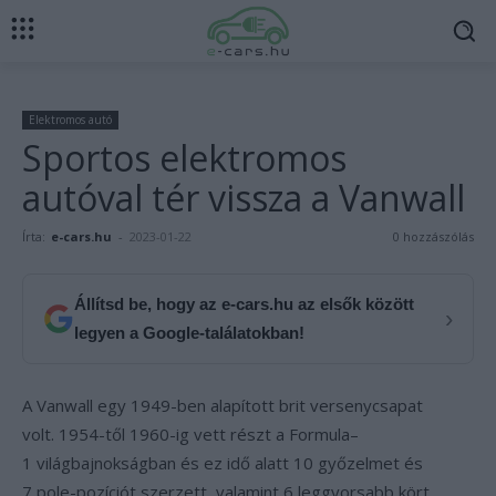
Elektromos autó
Sportos elektromos
autóval tér vissza a Vanwall
Írta:
e-cars.hu
-
2023-01-22
0 hozzászólás
Állítsd be, hogy az e-cars.hu az elsők között
›
legyen a Google-találatokban!
A Vanwall egy 1949-ben alapított brit versenycsapat
volt. 1954-től 1960-ig vett részt a Formula–
1 világbajnokságban és ez idő alatt 10 győzelmet és
7 pole-pozíciót szerzett, valamint 6 leggyorsabb kört