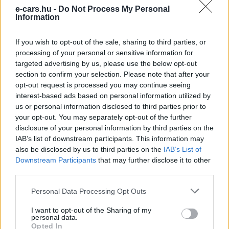
e-cars.hu -
Do Not Process My Personal
Information
Kövesd az e-cars.hu-t a Facebookon is, további
›
tartalmakért!
If you wish to opt-out of the sale, sharing to third parties, or
processing of your personal or sensitive information for
targeted advertising by us, please use the below opt-out
section to confirm your selection. Please note that after your
CÍMKÉK
e-mobilitás
Elektromobilitás
Elektromos autó
opt-out request is processed you may continue seeing
Vanderwell
Vanwall
Visszatérés
interest-based ads based on personal information utilized by
us or personal information disclosed to third parties prior to
your opt-out. You may separately opt-out of the further
disclosure of your personal information by third parties on the
IAB’s list of downstream participants. This information may
also be disclosed by us to third parties on the
IAB’s List of
Downstream Participants
that may further disclose it to other
third parties.
Personal Data Processing Opt Outs
I want to opt-out of the Sharing of my
personal data.
Opted In