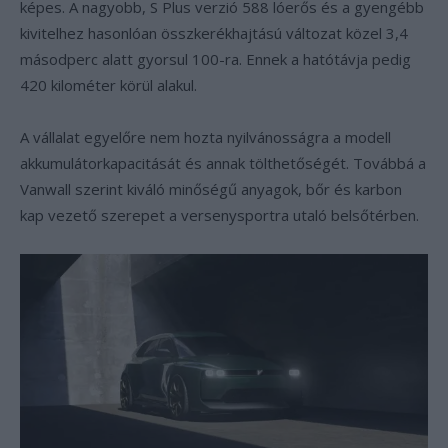
képes. A nagyobb, S Plus verzió 588 lóerős és a gyengébb
kivitelhez hasonlóan összkerékhajtású változat közel 3,4
másodperc alatt gyorsul 100-ra. Ennek a hatótávja pedig
420 kilométer körül alakul.
A vállalat egyelőre nem hozta nyilvánosságra a modell
akkumulátorkapacitását és annak tölthetőségét. Továbbá a
Vanwall szerint kiváló minőségű anyagok, bőr és karbon
kap vezető szerepet a versenysportra utaló belsőtérben.