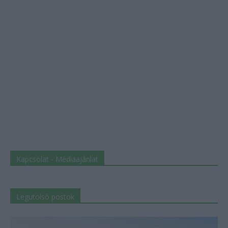
Kapcsolat - Médiaajánlat
Legutolsó postok