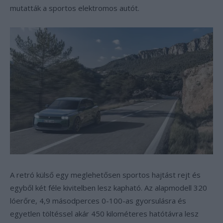
mutatták a sportos elektromos autót.
A retró külső egy meglehetősen sportos hajtást rejt és
egyből két féle kivitelben lesz kapható. Az alapmodell 320
lóerőre, 4,9 másodperces 0-100-as gyorsulásra és
egyetlen töltéssel akár 450 kilométeres hatótávra lesz