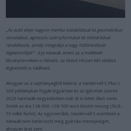
„Az autó eleje nagyon merész kialakítással és geometrikus
vonalakkal, agresszív szárnyformával és lökhárítóval
rendelkezik, amely integrálja a nagy hűtőrendszer
légbeömlőjét”
– írja Vanwall. Amint az a mellékelt
látványterveken is látható, az elülső részen két oldalsó
légbeömlő is található.
Ahogyan az a sajtóanyagből kiderül, a Vandervell S Plus-t
500 példányban fogják legyártani és az ígéretek szerint
2023 harmadik negyedévben már át is lehet őket venni.
Ennek az ára 128 000–138 500 euró között mozog (50,8–
55 millió forint). Az egyszerűbb, Vandervell S esetében a
Vanwall nem határozott meg gyártási mennyiséget,
ahogyan árat sem.