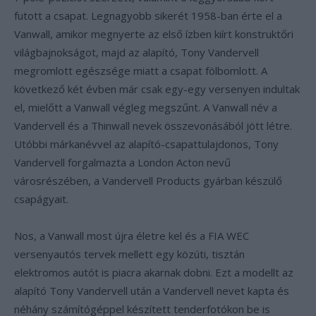
futott a csapat. Legnagyobb sikerét 1958-ban érte el a
Vanwall, amikor megnyerte az első ízben kiírt konstruktőri
világbajnokságot, majd az alapító, Tony Vandervell
megromlott egészsége miatt a csapat fölbomlott. A
következő két évben már csak egy-egy versenyen indultak
el, mielőtt a Vanwall végleg megszűnt. A Vanwall név a
Vandervell és a Thinwall nevek összevonásából jött létre.
Utóbbi márkanévvel az alapító-csapattulajdonos, Tony
Vandervell forgalmazta a London Acton nevű
városrészében, a Vandervell Products gyárban készülő
csapágyait.
Nos, a Vanwall most újra életre kel és a FIA WEC
versenyautós tervek mellett egy közúti, tisztán
elektromos autót is piacra akarnak dobni. Ezt a modellt az
alapító Tony Vandervell után a Vandervell nevet kapta és
néhány számítógéppel készített tenderfotókon be is