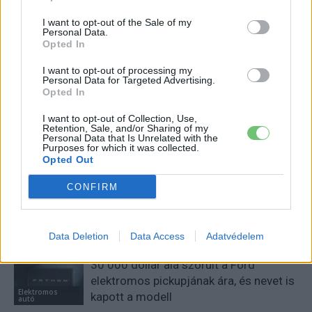
I want to opt-out of the Sale of my
Personal Data.
e-cars.hu
Opted In
Elektromosan közlekedsz, vagy a váltáson töprengsz?
Érdekelnek a legfrissebb hírek az e-autók világából, vagy
I want to opt-out of processing my
Personal Data for Targeted Advertising.
foglalkoztatnak a legújabb fejlesztések az elektromosság és a
Opted In
fenntarthatóság területén? Akkor jó helyen jársz!
I want to opt-out of Collection, Use,
Retention, Sale, and/or Sharing of my
Personal Data that Is Unrelated with the
Purposes for which it was collected.
Opted Out
KAPCSOLÓDÓ CIKKEK
TÖBB A SZERZŐTŐL
CONFIRM
Tesla: visszatért a régi árazás a magyar
Supercharger-hálózaton
Elektromos
autó
Data Deletion
Data Access
Adatvédelem
30 000 dollár alá szorult a Ford
elektromos pickupjának ára, és nevet is
Elektromos
kapott a modell
autó