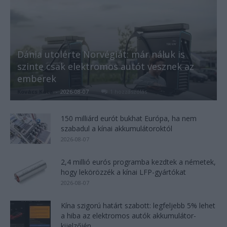
Dánia utolérte Norvégiát: már náluk is
szinte csak elektromos autót vesznek az
emberek
Kovács Kata
-
2026-08-07
1 hozzászólás
150 milliárd eurót bukhat Európa, ha nem
szabadul a kínai akkumulátoroktól
2026-08-07
2,4 millió eurós programba kezdtek a németek,
hogy lekörözzék a kínai LFP-gyártókat
2026-08-07
Kína szigorú határt szabott: legfeljebb 5% lehet
a hiba az elektromos autók akkumulátor-
kijelzőjén