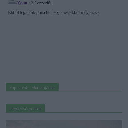
Kapcsolat - Médiaajánlat
Legutolsó postok