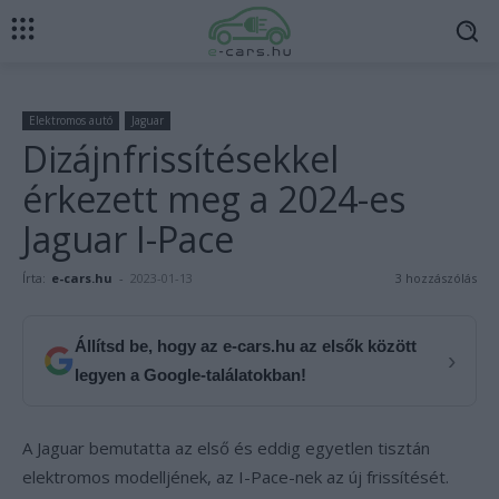
Elektromos autó
Jaguar
Dizájnfrissítésekkel
érkezett meg a 2024-es
Jaguar I-Pace
Írta:
e-cars.hu
-
2023-01-13
3 hozzászólás
Állítsd be, hogy az e-cars.hu az elsők között
›
legyen a Google-találatokban!
A Jaguar bemutatta az első és eddig egyetlen tisztán
elektromos modelljének, az I-Pace-nek az új frissítését.