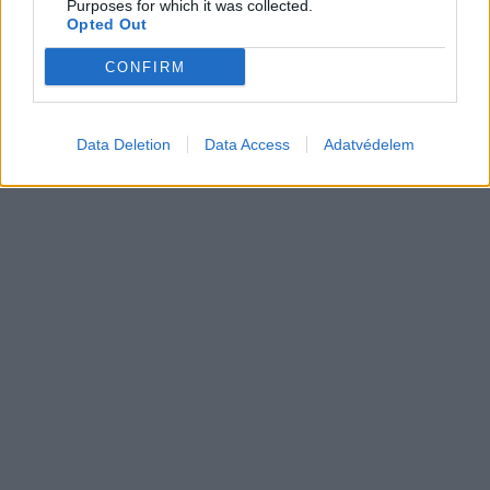
Purposes for which it was collected.
2,4 millió eurós programba kezdtek a
Opted Out
németek, hogy lekörözzék a kínai LFP-
CONFIRM
gyártókat
Akkumulátor
Data Deletion
Data Access
Adatvédelem