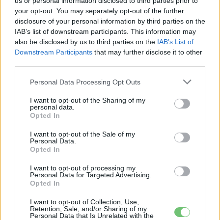
us or personal information disclosed to third parties prior to
your opt-out. You may separately opt-out of the further
e-cars.hu
disclosure of your personal information by third parties on the
IAB’s list of downstream participants. This information may
Elektromosan közlekedsz, vagy a váltáson töprengsz?
also be disclosed by us to third parties on the
IAB’s List of
Érdekelnek a legfrissebb hírek az e-autók világából, vagy
Downstream Participants
that may further disclose it to other
foglalkoztatnak a legújabb fejlesztések az elektromosság és a
third parties.
fenntarthatóság területén? Akkor jó helyen jársz!
Personal Data Processing Opt Outs
I want to opt-out of the Sharing of my
personal data.
KAPCSOLÓDÓ CIKKEK
TÖBB A SZERZŐTŐL
Opted In
I want to opt-out of the Sale of my
Dánia utolérte Norvégiát: már náluk is
Personal Data.
szinte csak elektromos autót vesznek
Opted In
Elektromos
az emberek
autó
I want to opt-out of processing my
Personal Data for Targeted Advertising.
150 milliárd eurót bukhat Európa, ha
Opted In
nem szabadul a kínai akkumulátoroktól
I want to opt-out of Collection, Use,
Akkumulátor
Retention, Sale, and/or Sharing of my
Personal Data that Is Unrelated with the