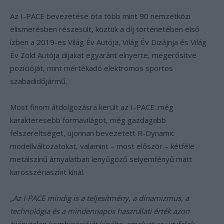
Az I-PACE bevezetése óta több mint 90 nemzetközi
elismerésben részesült, köztük a díj történetében első
ízben a 2019-es Világ Év Autója, Világ Év Dizájnja és Világ
Év Zöld Autója díjakat egyaránt elnyerte, megerősítve
pozícióját, mint mértékadó elektromos sportos
szabadidőjármű.
Most finom átdolgozásra került az I-PACE: még
karakteresebb formavilágot, még gazdagabb
felszereltséget, újonnan bevezetett R-Dynamic
modellváltozatokat, valamint – most először – kétféle
metálszínű árnyalatban lenyűgöző selyemfényű matt
karosszériaszínt kínál.
„Az I-PACE mindig is a teljesítmény, a dinamizmus, a
technológia és a mindennapos használati érték azon