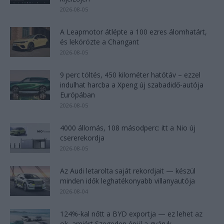
2026-08-05
A Leapmotor átlépte a 100 ezres álomhatárt,
és lekörözte a Changant
2026-08-05
9 perc töltés, 450 kilométer hatótáv – ezzel
indulhat harcba a Xpeng új szabadidő-autója
Európában
2026-08-05
4000 állomás, 108 másodperc: itt a Nio új
csererekordja
2026-08-05
Az Audi letarolta saját rekordjait — készül
minden idők leghatékonyabb villanyautója
2026-08-04
124%-kal nőtt a BYD exportja — ez lehet az
ok, amiért Szegeden épül a gyáruk