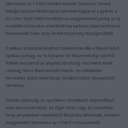
Mostantól az I-PACE minden kivitele Diamond Turned
kidolgozású keréktárcsával szerelve hagyja el a gyárat; a
22 colos Style 5069 keréktárcsa megjelenését pedig az új
modellévtől kezdve a keréktárcsa karbonszálas betéteivel
harmonizáló Satin Grey kivitel teszi még lenyűgözőbbé.
Ezekhez a módosításokhoz tökéletesen illik a fekete külső
optikai csomag. Az R-Dynamic SE felszereltségi szinttől
fölfelé mostantól az alapfelszereltség részeként kínált
csomag Gloss Black kivitelű maszk- és oldalablak-
kereteket, külső tükörházat, továbbá hátsó típusjelzést
tartalmaz.
Szintén újdonság az opcióként rendelhető selyemfényű
matt karosszériaszín. Az Eiger Grey vagy új Carpathian
Grey árnyalatban rendelhető fényezés kifinomult, modern
megjelenést kölcsönöz az I-PACE crossovernek.