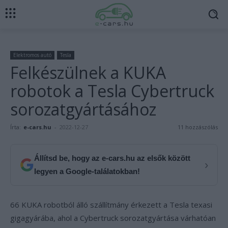
Elektromos autó
Tesla
Felkészülnek a KUKA
robotok a Tesla Cybertruck
sorozatgyártásához
Írta:
e-cars.hu
-
2022-12-27
11 hozzászólás
Állítsd be, hogy az e-cars.hu az elsők között
›
legyen a Google-találatokban!
66 KUKA robotból álló szállítmány érkezett a Tesla texasi
gigagyárába, ahol a Cybertruck sorozatgyártása várhatóan