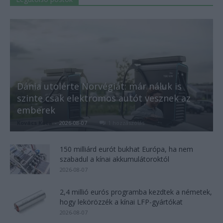
Dánia utolérte Norvégiát: már náluk is
szinte csak elektromos autót vesznek az
emberek
Kovács Kata
-
2026-08-07
1 hozzászólás
150 milliárd eurót bukhat Európa, ha nem
szabadul a kínai akkumulátoroktól
2026-08-07
2,4 millió eurós programba kezdtek a németek,
hogy lekörözzék a kínai LFP-gyártókat
2026-08-07