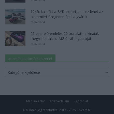
2026-08-04
124%-kal nőtt a BYD exportja — ez lehet az
ok, amiért Szegeden épül a gyáruk
2026-08-04
21 ezer előrendelés 20 óra alatt: a kínaiak
megrohanták az MG új villanyautóját
2026-08-04
Keresés autómárka szerint
Keresés
autómárka
szerint
Médiaajánlat
Adatvédelem
Kapcsolat
© Minden jog fenntartva! 2017 - 2025 - e-cars.hu