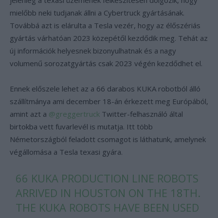
jelenleg a texasi üzemének felkészítésén dolgozik, hogy
mielőbb neki tudjanak állni a Cybertruck gyártásának.
Továbbá azt is elárulta a Tesla vezér, hogy az élőszériás
gyártás várhatóan 2023 közepétől kezdődik meg. Tehát az
új információk helyesnek bizonyulhatnak és a nagy
volumenű sorozatgyártás csak 2023 végén kezdődhet el.
Ennek előszele lehet az a 66 darabos KUKA robotból álló
szállítmánya ami december 18-án érkezett meg Európából,
amint azt a
@greggertruck
Twitter-felhasználó által
birtokba vett fuvarlevél is mutatja. Itt több
Németországból feladott csomagot is láthatunk, amelynek
végállomása a Tesla texasi gyára.
66 KUKA PRODUCTION LINE ROBOTS
ARRIVED IN HOUSTON ON THE 18TH.
THE KUKA ROBOTS HAVE BEEN USED