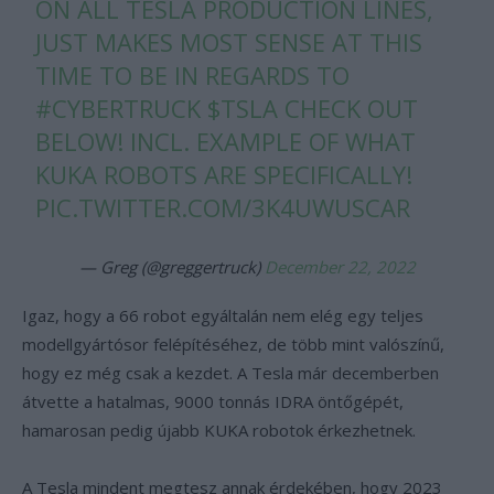
ON ALL TESLA PRODUCTION LINES,
JUST MAKES MOST SENSE AT THIS
TIME TO BE IN REGARDS TO
#CYBERTRUCK
$TSLA
CHECK OUT
BELOW! INCL. EXAMPLE OF WHAT
KUKA ROBOTS ARE SPECIFICALLY!
PIC.TWITTER.COM/3K4UWUSCAR
— Greg (@greggertruck)
December 22, 2022
Igaz, hogy a 66 robot egyáltalán nem elég egy teljes
modellgyártósor felépítéséhez, de több mint valószínű,
hogy ez még csak a kezdet. A Tesla már decemberben
átvette a hatalmas, 9000 tonnás IDRA öntőgépét,
hamarosan pedig újabb KUKA robotok érkezhetnek.
A Tesla mindent megtesz annak érdekében, hogy 2023