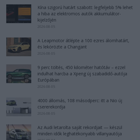
Kína szigorú határt szabott: legfeljebb 5% lehet
a hiba az elektromos autók akkumulátor-
kijelzőjén
2026-08-05
A Leapmotor átlépte a 100 ezres álomhatárt,
és lekörözte a Changant
2026-08-05
9 perc töltés, 450 kilométer hatótáv – ezzel
indulhat harcba a Xpeng új szabadidő-autója
Európában
2026-08-05
4000 állomás, 108 másodperc: itt a Nio új
csererekordja
2026-08-05
Az Audi letarolta saját rekordjait — készül
minden idők leghatékonyabb villanyautója