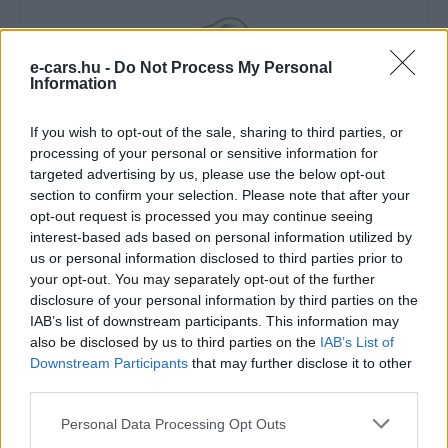
e-cars.hu -
Do Not Process My Personal
Information
e-cars.hu
If you wish to opt-out of the sale, sharing to third parties, or
Elektromosan közlekedsz, vagy a váltáson töprengsz?
processing of your personal or sensitive information for
Érdekelnek a legfrissebb hírek az e-autók világából, vagy
targeted advertising by us, please use the below opt-out
foglalkoztatnak a legújabb fejlesztések az elektromosság és a
section to confirm your selection. Please note that after your
fenntarthatóság területén? Akkor jó helyen jársz!
opt-out request is processed you may continue seeing
interest-based ads based on personal information utilized by
us or personal information disclosed to third parties prior to
your opt-out. You may separately opt-out of the further
KAPCSOLÓDÓ CIKKEK
TÖBB A SZERZŐTŐL
disclosure of your personal information by third parties on the
IAB’s list of downstream participants. This information may
also be disclosed by us to third parties on the
Dánia utolérte Norvégiát: már náluk is
IAB’s List of
Downstream Participants
that may further disclose it to other
szinte csak elektromos autót vesznek
Elektromos
third parties.
az emberek
autó
Personal Data Processing Opt Outs
150 milliárd eurót bukhat Európa, ha