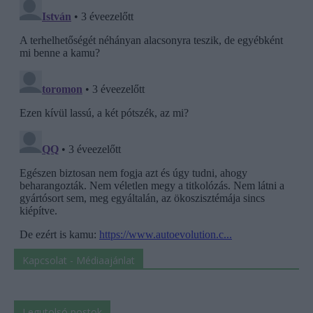
Kapcsolat - Médiaajánlat
Legutolsó postok