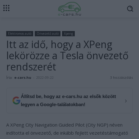
Elektromos autó
Önvezető autó
Xpeng
Itt az idő, hogy a XPeng
lekörözze a Tesla önvezető
rendszerét
Írta:
e-cars.hu
-
2022-09-22
3 hozzászólás
Állítsd be, hogy az e-cars.hu az elsők között
›
legyen a Google-találatokban!
A XPeng City Navigation Guided Pilot (City NGP) néven
indította el önvezető, de inkább fejlett vezetéstámogató