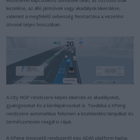
előzésével kapcsolatos döntések okán, az osztódó utak
kezelése, az álló járművek vagy akadályok kikerülése,
valamint a megfelelő sebesség fenntartása a vezetési
útvonal teljes hosszában.
A City NGP rendszere képes kikerülni az akadályokat,
gyalogosokat és a kerékpárosokat is. Továbbá a XPeng
rendszere automatikus felismeri a közlekedési lámpákat és
természetesen reagál is rájuk.
A XPeng önvezető rendszerét egy ADAS platform hajtja,