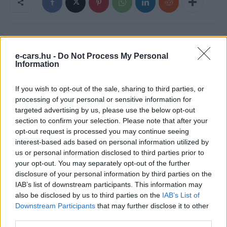
e-cars.hu -
Do Not Process My Personal
Information
If you wish to opt-out of the sale, sharing to third parties, or
processing of your personal or sensitive information for
targeted advertising by us, please use the below opt-out
e-cars.hu
section to confirm your selection. Please note that after your
opt-out request is processed you may continue seeing
Elektromosan közlekedsz, vagy a váltáson töprengsz?
interest-based ads based on personal information utilized by
Érdekelnek a legfrissebb hírek az e-autók világából, vagy
us or personal information disclosed to third parties prior to
foglalkoztatnak a legújabb fejlesztések az elektromosság és a
your opt-out. You may separately opt-out of the further
fenntarthatóság területén? Akkor jó helyen jársz!
disclosure of your personal information by third parties on the
IAB’s list of downstream participants. This information may
also be disclosed by us to third parties on the
IAB’s List of
Downstream Participants
that may further disclose it to other
KAPCSOLÓDÓ CIKKEK
TÖBB A SZERZŐTŐL
third parties.