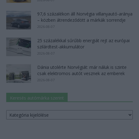
97,6 százalékon áll Norvégia villanyautó-aránya
– közben átrendeződött a márkák sorrendje
2026-08-07
25 százalékkal sűrűbb energiát rejt az európai
szilárdtest-akkumulátor
2026-08-07
Dánia utolérte Norvégiát: már náluk is szinte
csak elektromos autót vesznek az emberek
2026-08-07
Keresés autómárka szerint
Keresés
autómárka
szerint