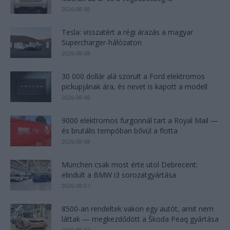
2026-08-08
Tesla: visszatért a régi árazás a magyar
Supercharger-hálózaton
2026-08-08
30 000 dollár alá szorult a Ford elektromos
pickupjának ára, és nevet is kapott a modell
2026-08-08
9000 elektromos furgonnál tart a Royal Mail —
és brutális tempóban bővül a flotta
2026-08-08
München csak most érte utol Debrecent:
elindult a BMW i3 sorozatgyártása
2026-08-07
8500-an rendeltek vakon egy autót, amit nem
láttak — megkezdődött a Škoda Peaq gyártása
2026-08-07