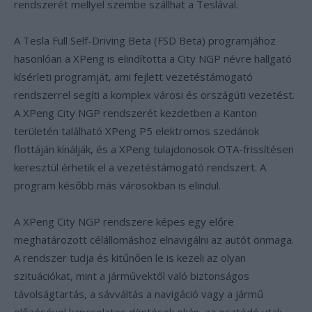
rendszerét mellyel szembe szállhat a Teslával.
A Tesla Full Self-Driving Beta (FSD Beta) programjához
hasonlóan a XPeng is elindította a City NGP névre hallgató
kísérleti programját, ami fejlett vezetéstámogató
rendszerrel segíti a komplex városi és országúti vezetést.
A XPeng City NGP rendszerét kezdetben a Kanton
területén található XPeng P5 elektromos szedánok
flottáján kínálják, és a XPeng tulajdonosok OTA-frissítésen
keresztül érhetik el a vezetéstámogató rendszert. A
program később más városokban is elindul.
A XPeng City NGP rendszere képes egy előre
meghatározott célállomáshoz elnavigálni az autót önmaga.
A rendszer tudja és kitűnően le is kezeli az olyan
szituációkat, mint a járművektől való biztonságos
távolságtartás, a sávváltás a navigáció vagy a jármű