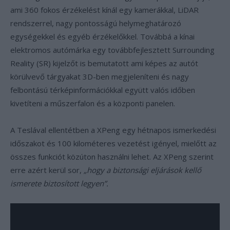
ami 360 fokos érzékelést kínál egy kamerákkal, LiDAR
rendszerrel, nagy pontosságú helymeghatározó
egységekkel és egyéb érzékelőkkel. Továbbá a kínai
elektromos autómárka egy továbbfejlesztett Surrounding
Reality (SR) kijelzőt is bemutatott ami képes az autót
körülvevő tárgyakat 3D-ben megjeleníteni és nagy
felbontású térképinformációkkal együtt valós időben
kivetíteni a műszerfalon és a központi panelen.
A Teslával ellentétben a XPeng egy hétnapos ismerkedési
időszakot és 100 kilométeres vezetést igényel, mielőtt az
összes funkciót közúton használni lehet. Az XPeng szerint
erre azért kerül sor,
„hogy a biztonsági eljárások kellő
ismerete biztosított legyen”.