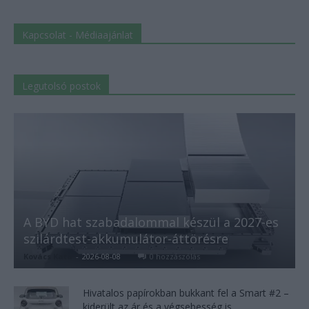
Kapcsolat - Médiaajánlat
Legutolsó postok
A BYD hat szabadalommal készül a 2027-es
szilárdtest-akkumulátor-áttörésre
Kovács Kata
-
2026-08-08
0 hozzászólás
Hivatalos papírokban bukkant fel a Smart #2 –
kiderült az ár és a végsebesség is