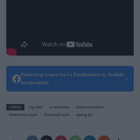
Kövesd az e-cars.hu-t a Facebookon is, további
›
tartalmakért!
CÍMKÉK
City NGP
e-mobilitás
Elektromobilitás
Elektromos autó
Önvezető autó
xpeng p5