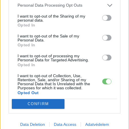
Personal Data Processing Opt Outs
A BYD hat szabadalommal készül a
2027-es szilárdtest-akkumulátor-
I want to opt-out of the Sharing of my
áttörésre
personal data.
Akkumulátor
Opted In
Hivatalos papírokban bukkant fel a
I want to opt-out of the Sale of my
Personal Data.
Smart #2 – kiderült az ár és a
Opted In
Elektromos
végsebesség is
autó
I want to opt-out of processing my
Personal Data for Targeted Advertising.
Tesla: visszatért a régi árazás a magyar
Opted In
Supercharger-hálózaton
Elektromos
I want to opt-out of Collection, Use,
autó
Retention, Sale, and/or Sharing of my
Personal Data that Is Unrelated with the
Purposes for which it was collected.
Opted Out
CONFIRM
Data Deletion
Data Access
Adatvédelem