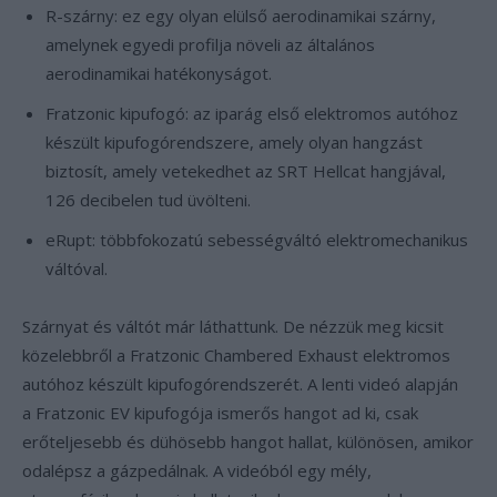
R-szárny: ez egy olyan elülső aerodinamikai szárny,
amelynek egyedi profilja növeli az általános
aerodinamikai hatékonyságot.
Fratzonic kipufogó: az iparág első elektromos autóhoz
készült kipufogórendszere, amely olyan hangzást
biztosít, amely vetekedhet az SRT Hellcat hangjával,
126 decibelen tud üvölteni.
eRupt: többfokozatú sebességváltó elektromechanikus
váltóval.
Szárnyat és váltót már láthattunk. De nézzük meg kicsit
közelebbről a Fratzonic Chambered Exhaust elektromos
autóhoz készült kipufogórendszerét. A lenti videó alapján
a Fratzonic EV kipufogója ismerős hangot ad ki, csak
erőteljesebb és dühösebb hangot hallat, különösen, amikor
odalépsz a gázpedálnak. A videóból egy mély,