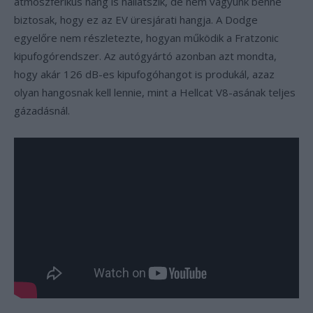
atmoszférikus hang is hallatszik, de nem vagyunk benne
biztosak, hogy ez az EV üresjárati hangja. A Dodge
egyelőre nem részletezte, hogyan működik a Fratzonic
kipufogórendszer. Az autógyártó azonban azt mondta,
hogy akár 126 dB-es kipufogóhangot is produkál, azaz
olyan hangosnak kell lennie, mint a Hellcat V8-asának teljes
gázadásnál.