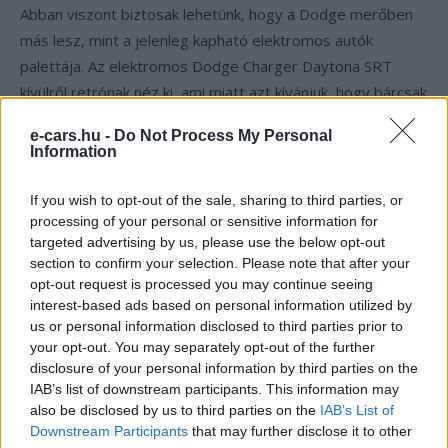
Abban viszont biztosak lehetünk, hogy a Dodge merőben
más lesz, mint a jelenleg kapható elektromos autók
palettája. Az elektromos Dodge Charger Daytona SRT
kívülről retrónak néz ki, ami miatt azt kívánjuk, hogy bárcsak
a koncepció legtöbb eleme eljutna a sorozatgyártásba.
e-cars.hu -
Do Not Process My Personal
Information
A Dodge megerősítette, hogy a jövő év lesz az utolsó a
benzines Charger és Challenger számára. 2024-ről ezek a
If you wish to opt-out of the sale, sharing to third parties, or
modellek csak elektromos hajtással érkeznek meg.
processing of your personal or sensitive information for
targeted advertising by us, please use the below opt-out
section to confirm your selection. Please note that after your
opt-out request is processed you may continue seeing
Kövesd az e-cars.hu-t a Facebookon is, további
›
interest-based ads based on personal information utilized by
tartalmakért!
us or personal information disclosed to third parties prior to
your opt-out. You may separately opt-out of the further
disclosure of your personal information by third parties on the
IAB’s list of downstream participants. This information may
CÍMKÉK
Dodge
Dodge Charger Daytona SRT
e-mobilitás
also be disclosed by us to third parties on the
IAB’s List of
Elektromobilitás
Elektromos autó
koncepcio
Downstream Participants
that may further disclose it to other