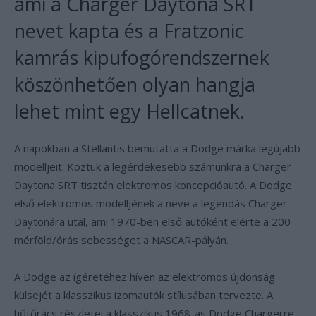
ami a Charger Daytona SRT
nevet kapta és a Fratzonic
kamrás kipufogórendszernek
köszönhetően olyan hangja
lehet mint egy Hellcatnek.
A napokban a Stellantis bemutatta a Dodge márka legújabb
modelljeit. Köztük a legérdekesebb számunkra a Charger
Daytona SRT tisztán elektromos koncepcióautó. A Dodge
első elektromos modelljének a neve a legendás Charger
Daytonára utal, ami 1970-ben első autóként elérte a 200
mérföld/órás sebességet a NASCAR-pályán.
A Dodge az ígéretéhez híven az elektromos újdonság
külsejét a klasszikus izomautók stílusában tervezte. A
hűtőrács részletei a klasszikus 1968-as Dodge Chargerre