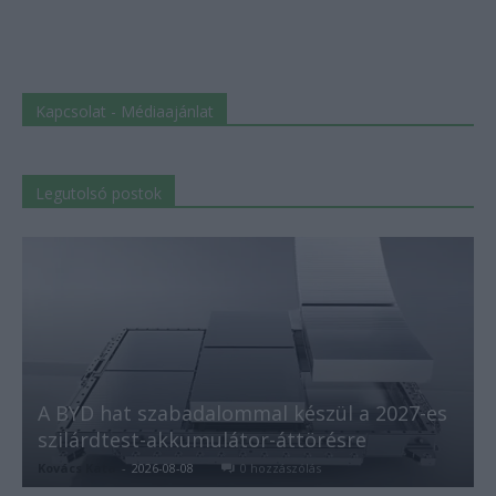
Kapcsolat - Médiaajánlat
Legutolsó postok
A BYD hat szabadalommal készül a 2027-es
szilárdtest-akkumulátor-áttörésre
Kovács Kata
-
2026-08-08
0 hozzászólás