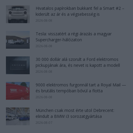
Hivatalos papírokban bukkant fel a Smart #2 –
kiderült az ár és a végsebesség is
2026-08-08
Tesla: visszatért a régi árazás a magyar
Supercharger-hálózaton
2026-08-08
30 000 dollár alá szorult a Ford elektromos
pickupjának ára, és nevet is kapott a modell
2026-08-08
9000 elektromos furgonnál tart a Royal Mail —
és brutális tempóban bővül a flotta
2026-08-08
München csak most érte utol Debrecent:
elindult a BMW i3 sorozatgyártása
2026-08-07