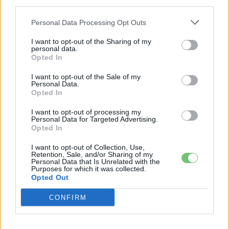
third parties.
Personal Data Processing Opt Outs
I want to opt-out of the Sharing of my
personal data.
Opted In
I want to opt-out of the Sale of my
Personal Data.
Opted In
I want to opt-out of processing my
Personal Data for Targeted Advertising.
Opted In
e-cars.hu
I want to opt-out of Collection, Use,
Retention, Sale, and/or Sharing of my
Elektromosan közlekedsz, vagy a váltáson töprengsz?
Personal Data that Is Unrelated with the
Purposes for which it was collected.
Érdekelnek a legfrissebb hírek az e-autók világából, vagy
Opted Out
foglalkoztatnak a legújabb fejlesztések az elektromosság és a
fenntarthatóság területén? Akkor jó helyen jársz!
CONFIRM