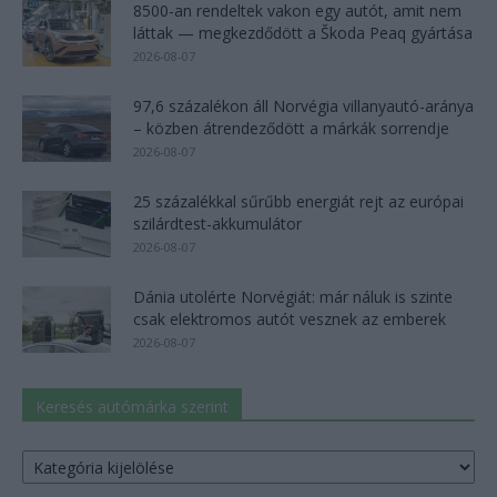
8500-an rendeltek vakon egy autót, amit nem
láttak — megkezdődött a Škoda Peaq gyártása
2026-08-07
97,6 százalékon áll Norvégia villanyautó-aránya
– közben átrendeződött a márkák sorrendje
2026-08-07
25 százalékkal sűrűbb energiát rejt az európai
szilárdtest-akkumulátor
2026-08-07
Dánia utolérte Norvégiát: már náluk is szinte
csak elektromos autót vesznek az emberek
2026-08-07
Keresés autómárka szerint
Keresés
autómárka
szerint