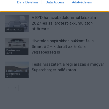
Data Deletion
Data Access
Adatvédelem
KAPCSOLÓDÓ CIKKEK
TÖBB A SZERZŐTŐL
A BYD hat szabadalommal készül a
2027-es szilárdtest-akkumulátor-
áttörésre
Akkumulátor
Hivatalos papírokban bukkant fel a
Smart #2 – kiderült az ár és a
Elektromos
végsebesség is
autó
Tesla: visszatért a régi árazás a magyar
Supercharger-hálózaton
Elektromos
autó