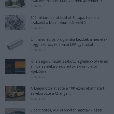
csak elektromos autót vesznek az emberek
2026-08-07
150 milliárd eurót bukhat Európa, ha nem
szabadul a kínai akkumulátoroktól
2026-08-07
2,4 millió eurós programba kezdtek a németek,
hogy lekörözzék a kínai LFP-gyártókat
2026-08-07
Kína szigorú határt szabott: legfeljebb 5% lehet
a hiba az elektromos autók akkumulátor-
kijelzőjén
2026-08-05
A Leapmotor átlépte a 100 ezres álomhatárt,
és lekörözte a Changant
2026-08-05
9 perc töltés, 450 kilométer hatótáv – ezzel