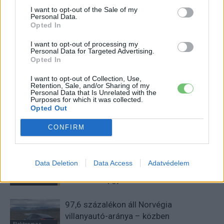
I want to opt-out of the Sale of my
Eriqo
Personal Data.
Opted In
Főállásban Informatikus kocka, de lelkében elkötelezett gamer,
kütyü és immár e-autó rajongó!
I want to opt-out of processing my
Personal Data for Targeted Advertising.
Opted In
I want to opt-out of Collection, Use,
KAPCSOLÓDÓ CIKKEK
TÖBB A SZERZŐTŐL
Retention, Sale, and/or Sharing of my
Personal Data that Is Unrelated with the
Purposes for which it was collected.
München csak most érte utol
Opted Out
Debrecent: elindult a BMW i3
CONFIRM
sorozatgyártása
BMW
8500-an rendeltek vakon egy autót,
Data Deletion
Data Access
Adatvédelem
amit nem láttak — megkezdődött a
Elektromos
Škoda Peaq gyártása
autó
97,6 százalékon áll Norvégia
villanyautó-aránya – közben
Elektromos