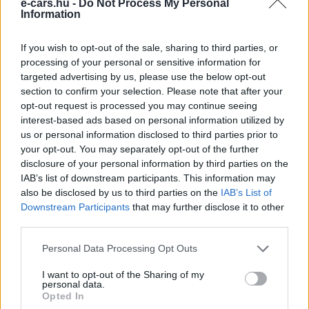
Kövesd az e-cars.hu-t a Facebookon is, további
e-cars.hu -
Do Not Process My Personal
›
Information
tartalmakért!
If you wish to opt-out of the sale, sharing to third parties, or
processing of your personal or sensitive information for
CÍMKÉK
Daimler
e-mobilitás
eActros LongHaul
targeted advertising by us, please use the below opt-out
section to confirm your selection. Please note that after your
Elektromobilitás
Elektromos autó
Elektromos kamion
opt-out request is processed you may continue seeing
Mercedes-Benz
prototípus
interest-based ads based on personal information utilized by
us or personal information disclosed to third parties prior to
your opt-out. You may separately opt-out of the further
disclosure of your personal information by third parties on the
IAB’s list of downstream participants. This information may
also be disclosed by us to third parties on the
IAB’s List of
Downstream Participants
that may further disclose it to other
third parties.
Personal Data Processing Opt Outs
I want to opt-out of the Sharing of my
personal data.
Opted In