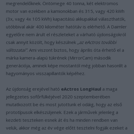
megrendelőknek. Öntömege 40 tonna, két elektromos
motor van ezekben a kamionokban és 315, vagy 420 kWh
(3x, vagy 4x 105 kWh) kapacitású akkupakkal választhatók,
utóbbival akár 400 kilométer hatótáv is elérhető. A Daimler
egyelőre nem árult el részleteket a várható újdonságokról
csak annyit közölt, hogy készülnek
„az eActros további
változatai”
. Ami viszont biztos, hogy április óta érhető el a
márka kamera-alapú tükrének (MirrorCam) második
generációja, aminek képe mostantól még jobban hasonlít a
hagyományos visszapillantók képéhez.
Az újdonság erejével ható
eActros LongHaul
a maga
jellegzetes sofőrfülkéjével 2020 szeptemberében
mutatkozott be és most jutottunk el odáig, hogy az első
prototípusok elkészüljenek. Ezek a járművek jelenleg a
kezdeti teszteken esnek át és ha minden rendben van
velük, akkor még az év vége előtt tesztelni fogják ezeket a