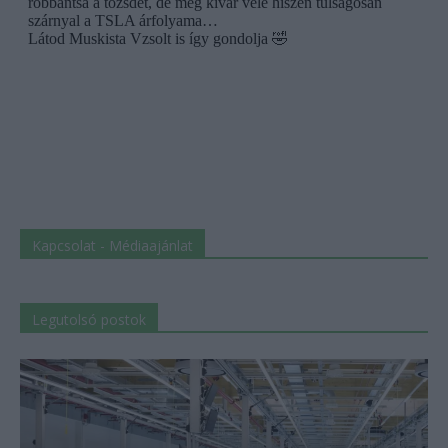
Kapcsolat - Médiaajánlat
Legutolsó postok