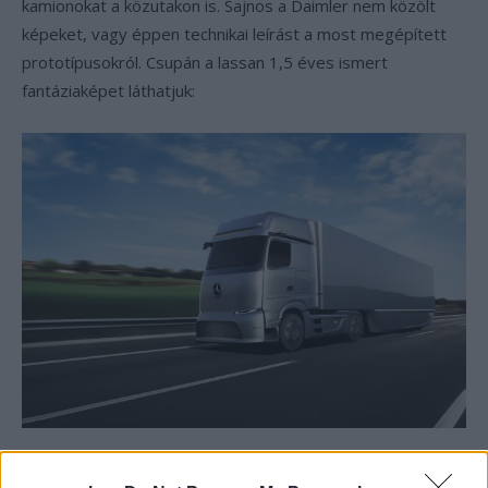
kamionokat a közutakon is. Sajnos a Daimler nem közölt
képeket, vagy éppen technikai leírást a most megépített
prototípusokról. Csupán a lassan 1,5 éves ismert
fantáziaképet láthatjuk: