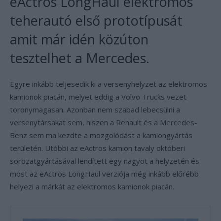
eActros LongHaul elektromos
teherautó első prototípusát
amit már idén közúton
tesztelhet a Mercedes.
Egyre inkább teljesedik ki a versenyhelyzet az elektromos
kamionok piacán, melyet eddig a Volvo Trucks vezet
toronymagasan. Azonban nem szabad lebecsülni a
versenytársakat sem, hiszen a Renault és a Mercedes-
Benz sem ma kezdte a mozgolódást a kamiongyártás
területén. Utóbbi az eActros kamion tavaly októberi
sorozatgyártásával lendített egy nagyot a helyzetén és
most az eActros LongHaul verziója még inkább előrébb
helyezi a márkát az elektromos kamionok piacán.