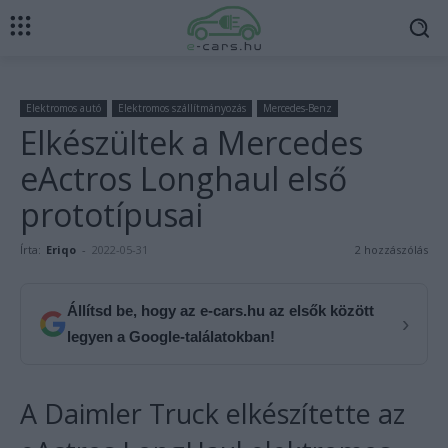
Elektromos autó
Elektromos szállítmányozás
Mercedes-Benz
Elkészültek a Mercedes
eActros Longhaul első
prototípusai
Írta:
Eriqo
-
2022-05-31
2 hozzászólás
Állítsd be, hogy az e-cars.hu az elsők között
›
legyen a Google-találatokban!
A Daimler Truck elkészítette az