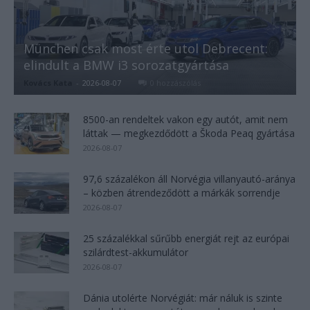
München csak most érte utol Debrecent:
elindult a BMW i3 sorozatgyártása
Kovács Kata
-
2026-08-07
0 hozzászólás
8500-an rendeltek vakon egy autót, amit nem
láttak — megkezdődött a Škoda Peaq gyártása
2026-08-07
97,6 százalékon áll Norvégia villanyautó-aránya
– közben átrendeződött a márkák sorrendje
2026-08-07
25 százalékkal sűrűbb energiát rejt az európai
szilárdtest-akkumulátor
2026-08-07
Dánia utolérte Norvégiát: már náluk is szinte