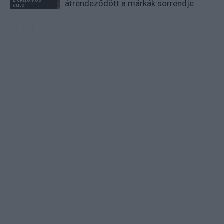
átrendeződött a márkák sorrendje
autó