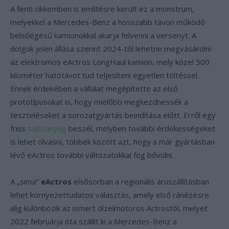
A fenti cikkemben is említésre került ez a monstrum,
melyekkel a Mercedes-Benz a hosszabb távon működő
belsőégésű kamionokkal akarja felvenni a versenyt. A
dolgok jelen állása szerint 2024-től lehetne megvásárolni
az elektromos eActros LongHaul kamion, mely közel 500
kilométer hatótávot tud teljesíteni egyetlen töltéssel.
Ennek érdekében a vállalat megépítette az első
prototípusokat is, hogy mielőbb megkezdhessék a
teszteléseket a sorozatgyártás beindítása előtt. Erről egy
friss
sajtóanyag
beszél, melyben további érdekességeket
is lehet olvasni, többek között azt, hogy a már gyártásban
lévő eActros további változatokkal fog bővülni.
A „sima”
eActros
elsősorban a regionális áruszállításban
lehet környezettudatos választás, amely első ránézésre
alig különbözik az ismert dízelmotoros Actrostól, melyet
2022 februárja óta szállít ki a Mercedes-Benz a