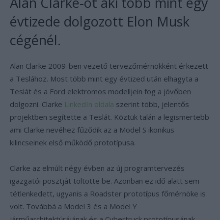
Alan Clarke-ot aki több mint egy
évtizede dolgozott Elon Musk
cégénél.
Alan Clarke 2009-ben vezető tervezőmérnökként érkezett
a Teslához. Most több mint egy évtized után elhagyta a
Teslát és a Ford elektromos modelljein fog a jövőben
dolgozni. Clarke
LinkedIn oldala
szerint több, jelentős
projektben segítette a Teslát. Köztük talán a legismertebb
ami Clarke nevéhez fűződik az a Model S ikonikus
kilincseinek első működő prototípusa.
Clarke az elmúlt négy évben az új programtervezés
igazgatói posztját töltötte be. Azonban ez idő alatt sem
tétlenkedett, ugyanis a Roadster prototípus főmérnöke is
volt. Továbbá a Model 3 és a Model Y
járműarchitektúrájának és a Cybertruck prototípusának