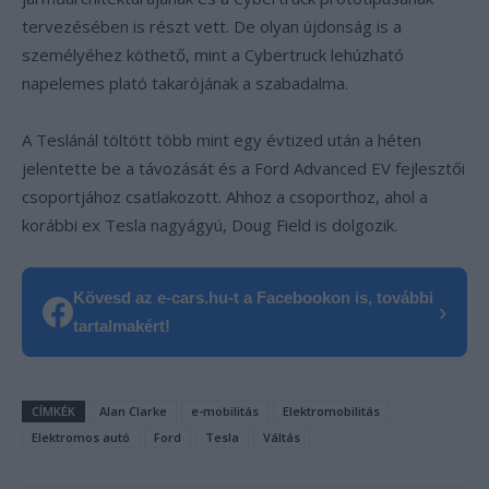
tervezésében is részt vett. De olyan újdonság is a
személyéhez köthető, mint a Cybertruck lehúzható
napelemes plató takarójának a szabadalma.
A Teslánál töltött több mint egy évtized után a héten
jelentette be a távozását és a Ford Advanced EV fejlesztői
csoportjához csatlakozott. Ahhoz a csoporthoz, ahol a
korábbi ex Tesla nagyágyú, Doug Field is dolgozik.
Kövesd az e-cars.hu-t a Facebookon is, további
›
tartalmakért!
CÍMKÉK
Alan Clarke
e-mobilitás
Elektromobilitás
Elektromos autó
Ford
Tesla
Váltás