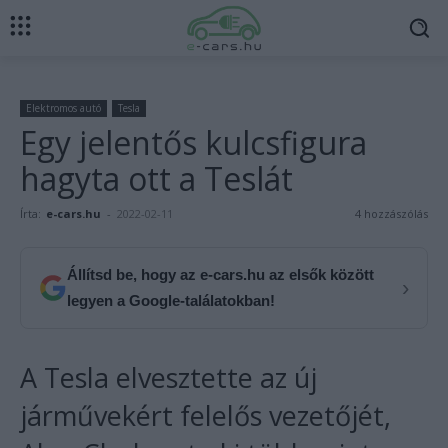
Elektromos autó
Tesla
Egy jelentős kulcsfigura
hagyta ott a Teslát
Írta:
e-cars.hu
-
2022-02-11
4 hozzászólás
Állítsd be, hogy az e-cars.hu az elsők között
›
legyen a Google-találatokban!
A Tesla elvesztette az új
járművekért felelős vezetőjét,