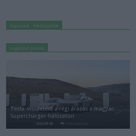
Kapcsolat - Médiaajánlat
Legutolsó postok
Tesla: visszatért a régi árazás a magyar
Supercharger-hálózaton
Kovács Kata
-
2026-08-08
0 hozzászólás