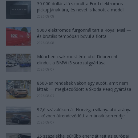
30 000 dollár alá szorult a Ford elektromos
pickupjának ára, és nevet is kapott a modell
2026-08-08
9000 elektromos furgonnál tart a Royal Mail —
és brutális tempóban bővül a flotta
2026-08-08
München csak most érte utol Debrecent:
elindult a BMW i3 sorozatgyártása
2026-08-07
8500-an rendeltek vakon egy autót, amit nem
láttak — megkezdődött a Škoda Peaq gyártása
2026-08-07
97,6 százalékon áll Norvégia villanyautó-aránya
– közben átrendeződött a márkák sorrendje
2026-08-07
25 százalékkal sűrűbb energiát rejt az európai