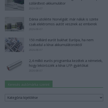
szilárdtest-akkumulátor
2026-08-07
Dánia utolérte Norvégiát: már náluk is szinte
csak elektromos autót vesznek az emberek
2026-08-07
150 milliárd eurót bukhat Európa, ha nem
szabadul a kínai akkumulátoroktól
2026-08-07
2,4 millió eurós programba kezdtek a németek,
hogy lekörözzék a kínai LFP-gyártókat
2026-08-07
Keresés autómárka szerint
Keresés
autómárka
szerint