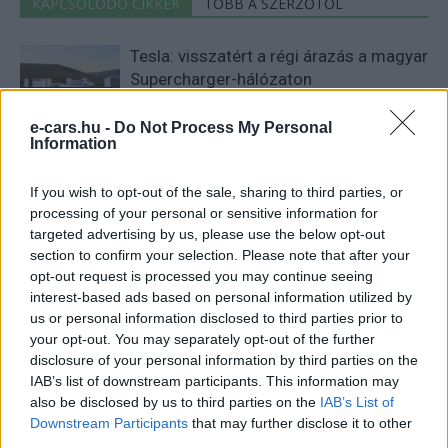
KAPCSOLÓDÓ CIKKEK
TÖBB A SZERZŐTŐL
Tesla: visszatért a régi árazás a magyar
Supercharger-hálózaton
Elektromos
autó
e-cars.hu -
Do Not Process My Personal
Information
30 000 dollár alá szorult a Ford
elektromos pickupjának ára, és nevet is
Elektromos
If you wish to opt-out of the sale, sharing to third parties, or
kapott a modell
autó
processing of your personal or sensitive information for
targeted advertising by us, please use the below opt-out
9000 elektromos furgonnál tart a Royal
section to confirm your selection. Please note that after your
Mail — és brutális tempóban bővül a
opt-out request is processed you may continue seeing
Elektromos
flotta
interest-based ads based on personal information utilized by
autó
us or personal information disclosed to third parties prior to
your opt-out. You may separately opt-out of the further
disclosure of your personal information by third parties on the
IAB’s list of downstream participants. This information may
also be disclosed by us to third parties on the
IAB’s List of
Downstream Participants
that may further disclose it to other
third parties.