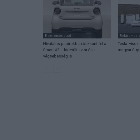
Elektromos autó
Elektromos 
Hivatalos papírokban bukkant fel a
Tesla: vissza
Smart #2 – kiderült az ár és a
magyar Supe
végsebesség is