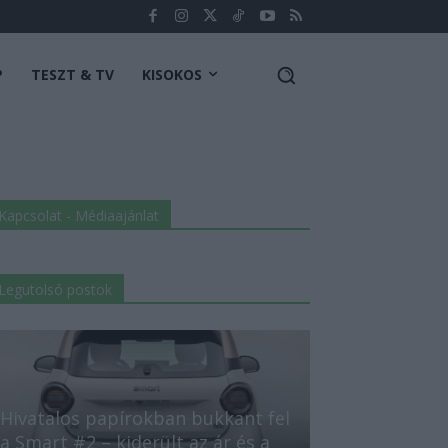
P
TESZT & TV
KISOKOS
Kapcsolat - Médiaajánlat
Legutolsó postok
Hivatalos papírokban bukkant fel
a Smart #2 – kiderült az ár és a