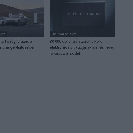
autó
Elektromos autó
tért a régi árazás a
30 000 dollár alá szorult a Ford
rcharger-hálózaton
elektromos pickupjának ára, és nevet
is kapott a modell