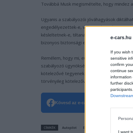
Továbbá Musk megismételte, hogy mindez a 
Ugyanis a szabályozói jóváhagyások diktálhatj
engedélyezettek-e, valamint hogy bizonyos v
késleltetnek-e, tiltanak-e vagy sem. Az Eur
e-cars.hu
bizonyos biztonsági előírások hozzáadásáról
If you wish 
Remélem, hogy mi, európai Teslások reményk
sensitive in
confirm you
szabályozó ügynökségek jelenleg azon vanna
continue se
kötelezővé tegyenek. Ami ennél is fontosabb,
information 
törvényileg kötelezővé teszik az előírásokat
further disc
participants
Downstream 
Kövesd az e-cars.hu-t a Facebookon is
Persona
CÍMKÉK
Autopilot
Elektromobilitás
Elektromo
I want t