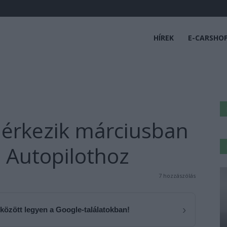
HÍREK
E-CARSHO
s érkezik márciusban
a Autopilothoz
7 hozzászólás
›
 között legyen a Google-találatokban!