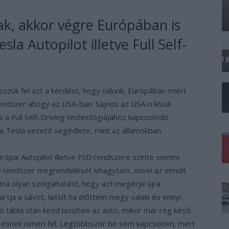
k, akkor végre Európában is
sla Autopilot illetve Full Self-
szük fel azt a kérdést, hogy nálunk, Európában miért
ndszer ahogy az USA-ban. Sajnos az USA-n kívüli
s a Full Self-Driving technológiájához kapcsolódó
 a Tesla vezető segédlete, mint az államokban.
ópai Autopilot illetve FSD rendszere szinte semmi
D rendszer megrendelését kihagytam, mivel az elmúlt
xtra olyan szolgáltatást, hogy azt megérje újra
rtja a sávot, lassít ha előttem megy valaki és ennyi.
ó tábla után kezd lassítani az autó, mikor már rég késő.
0-esnek ismeri fel. Legtöbbször be sem kapcsolom, mert