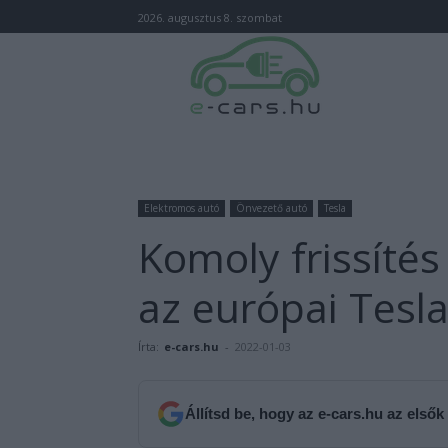
2026. augusztus 8. szombat
Elektromos autó
Önvezető autó
Tesla
Komoly frissíté
az európai Tesl
Írta:
e-cars.hu
-
2022-01-03
Állítsd be, hogy az e-cars.hu az elsők