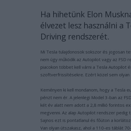
Ha hihetünk Elon Muskna
élvezet lesz használni a Te
Driving rendszerét.
Mi Tesla tulajdonosok sokszor és jogosan tes
nem úgy működik az Autopilot vagy az FSD re
piacokon többet kell várni a Tesla Autopilot é
szoftverfrissítésekre. Ezért közel sem olyan
Keményen ki kell mondanom, hogy a Tesla eur
pénzt nem ér. A jelenlegi Model 3-ban az FS
két év alatt nem adott a 2,8 millió forintos e
megvenni. Az alap Autopilot rendszer pedig ta
Sajnos ezt is pontatlanul és főúton a korlátoz
Van olyan útszakasz, ahol a 110-es táblát 7