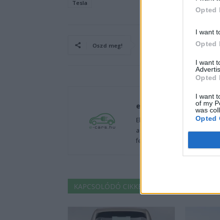
Tesla
Opted 
I want t
Opted 
Oszd meg!
I want 
Advertis
Opted 
I want t
of my P
e-cars.hu
was col
Opted 
Elektromosan közlekedsz, vagy
autók világából, vagy foglalko
fenntarthatóság területén? Akk
KAPCSOLÓDÓ CIKKEK
TÖBB A SZERZŐT