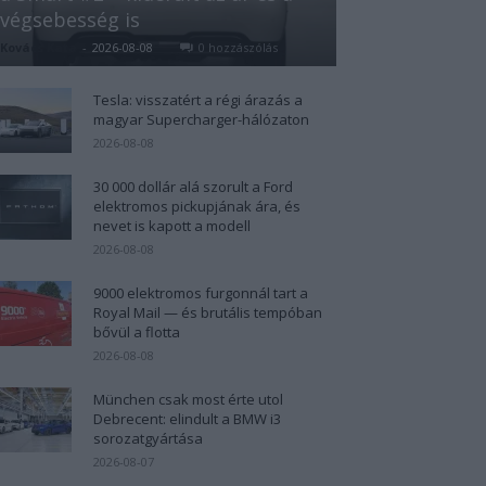
végsebesség is
Kovács Kata
-
2026-08-08
0 hozzászólás
Tesla: visszatért a régi árazás a
magyar Supercharger-hálózaton
2026-08-08
30 000 dollár alá szorult a Ford
elektromos pickupjának ára, és
nevet is kapott a modell
2026-08-08
9000 elektromos furgonnál tart a
Royal Mail — és brutális tempóban
bővül a flotta
2026-08-08
München csak most érte utol
Debrecent: elindult a BMW i3
sorozatgyártása
2026-08-07