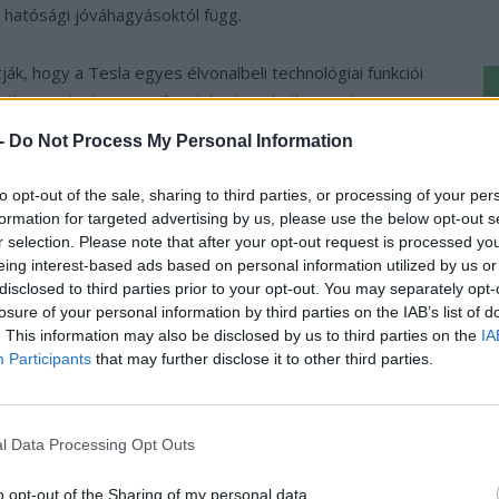
hatósági jóváhagyásoktól függ.
ák, hogy a Tesla egyes élvonalbeli technológiai funkciói
áltoztatásokat vagy frissítéseket jóváhagynak-e,
Ke
ópai Unió országai még 2019-ben állapodtak meg
 -
Do Not Process My Personal Information
a
, amelyeket 2020 januárjában kezdtek el érvényesíteni.
sz
to opt-out of the sale, sharing to third parties, or processing of your per
edhetünk az Autopilot frissítésében. Az európai
formation for targeted advertising by us, please use the below opt-out s
r selection. Please note that after your opt-out request is processed y
k, hogy bizonyos járműbiztonsági rendszereket
eing interest-based ads based on personal information utilized by us or
 hogy az uniós szabályozók 2022. július 6-tól
disclosed to third parties prior to your opt-out. You may separately opt-
.
losure of your personal information by third parties on the IAB’s list of
. This information may also be disclosed by us to third parties on the
IA
Participants
that may further disclose it to other third parties.
›
, további tartalmakért!
l Data Processing Opt Outs
s autó
Elon Musk
frissítés
Full Self-Driving
Március
o opt-out of the Sharing of my personal data.