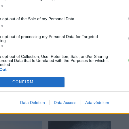
In
o opt-out of the Sale of my Personal Data.
In
to opt-out of processing my Personal Data for Targeted
ing.
In
o opt-out of Collection, Use, Retention, Sale, and/or Sharing
ersonal Data that Is Unrelated with the Purposes for which it
lected.
Out
 a váltáson töprengsz? Érdekelnek a legfrissebb hírek az e-
ztatnak a legújabb fejlesztések az elektromosság és a
CONFIRM
or jó helyen jársz!
Data Deletion
Data Access
Adatvédelem
ŐL