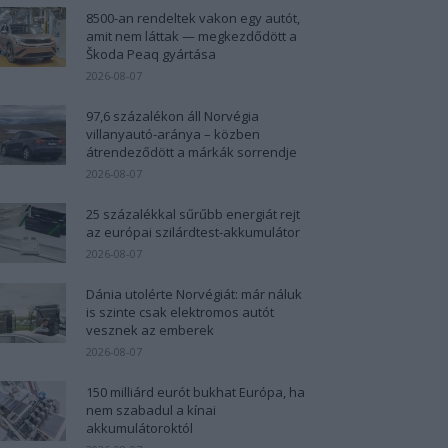
8500-an rendeltek vakon egy autót,
amit nem láttak — megkezdődött a
Škoda Peaq gyártása
2026-08-07
97,6 százalékon áll Norvégia
villanyautó-aránya – közben
átrendeződött a márkák sorrendje
2026-08-07
25 százalékkal sűrűbb energiát rejt
az európai szilárdtest-akkumulátor
2026-08-07
Dánia utolérte Norvégiát: már náluk
is szinte csak elektromos autót
vesznek az emberek
2026-08-07
150 milliárd eurót bukhat Európa, ha
nem szabadul a kínai
akkumulátoroktól