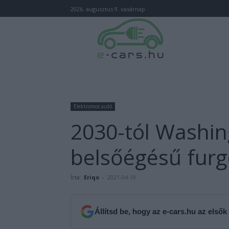
2026. augusztus 9. vasárnap
Elektromos autó
2030-tól Washing
belsőégésű fur
Írta:
Eriqo
-
2021-04-19
Állítsd be, hogy az e-cars.hu az elsők