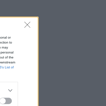
sonal or
ection to
ou may
 personal
out of the
 downstream
B’s List of