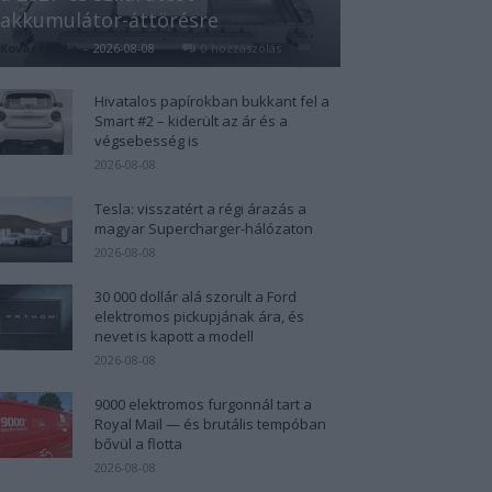
akkumulátor-áttörésre
Kovács Kata
-
2026-08-08
0 hozzászólás
Hivatalos papírokban bukkant fel a
Smart #2 – kiderült az ár és a
végsebesség is
2026-08-08
Tesla: visszatért a régi árazás a
magyar Supercharger-hálózaton
2026-08-08
30 000 dollár alá szorult a Ford
elektromos pickupjának ára, és
nevet is kapott a modell
2026-08-08
9000 elektromos furgonnál tart a
Royal Mail — és brutális tempóban
bővül a flotta
2026-08-08