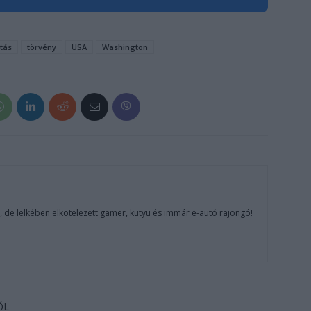
ltás
törvény
USA
Washington
, de lelkében elkötelezett gamer, kütyü és immár e-autó rajongó!
ŐL