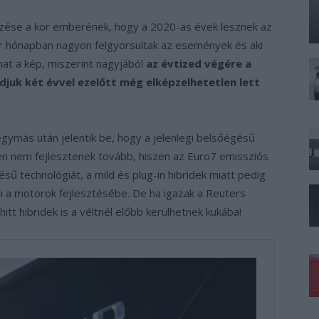
érzése a kor emberének, hogy a 2020-as évek lesznek az
pár hónapban nagyon felgyorsultak az események és aki
hat a kép, miszerint nagyjából
az évtized végére a
juk két évvel ezelőtt még elképzelhetetlen lett
gymás után jelentik be, hogy a jelenlegi belsőégésű
nen nem fejlesztenek tovább, hiszen az Euro7 emissziós
sű technológiát, a mild és plug-in hibridek miatt pedig
i a motorok fejlesztésébe. De ha igazak a Reuters
tt hibridek is a véltnél előbb kerülhetnek kukába!