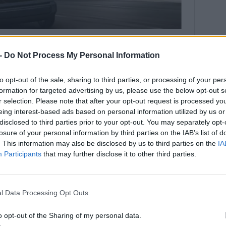
 -
Do Not Process My Personal Information
to opt-out of the sale, sharing to third parties, or processing of your per
formation for targeted advertising by us, please use the below opt-out s
r selection. Please note that after your opt-out request is processed y
eing interest-based ads based on personal information utilized by us or
disclosed to third parties prior to your opt-out. You may separately opt-
losure of your personal information by third parties on the IAB’s list of
ennyire szigorú és hogy átgondolatlanul rövid
. This information may also be disclosed by us to third parties on the
IA
s, az
Egyesült Államok sem tököl igazából és az
Participants
that may further disclose it to other third parties.
dő államot (Kalifornia) most szépen beelőzte
 elfogadta a
„Clean Cars 2030”
című törvényjavaslatot,
apható áruszállító furgonok
(light-duty vehicles)
2030-tól
l Data Processing Opt Outs
legyenek megvehetők
. A törvénytervezet azon nagyobb
o opt-out of the Sharing of my personal data.
 a járműveken túl az államnak fel kell készülnie