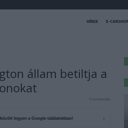
HÍREK
E-CARSHO
ton állam betiltja a
gonokat
0 hozzászólás
›
 között legyen a Google-találatokban!