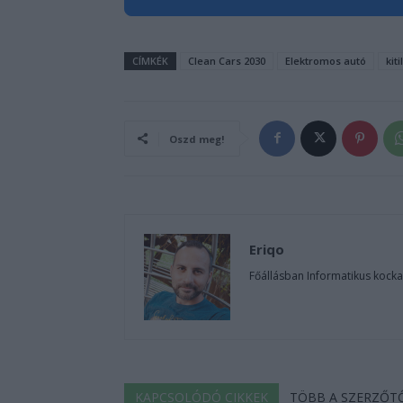
CÍMKÉK
Clean Cars 2030
Elektromos autó
kiti
Oszd meg!
Eriqo
Főállásban Informatikus kocka
KAPCSOLÓDÓ CIKKEK
TÖBB A SZERZŐT