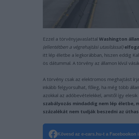
Ezzel a törvényjavaslattal
Washington állam
(ellentétben a végrehajtási utasítással)
elfog
itt lép életbe a legkorábban, hiszen eddig Ka
ös dátummal. A törvény az államon kívül vásá
A törvény csak az elektromos meghajtást írj
inkább felgyorsulhat, főleg, ha még több áll
azokkal az adóbevételekkel, amitől így elesik 
szabályozás mindaddig nem lép életbe, m
százalékát nem tudják beszedni az útha
Kövesd az e-cars.hu-t a Facebookon is