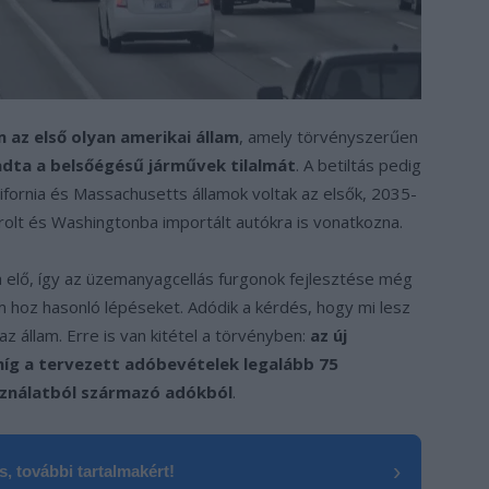
 az első olyan amerikai állam
, amely törvényszerűen
adta a belsőégésű járművek tilalmát
. A betiltás pedig
lifornia és Massachusetts államok voltak az elsők, 2035-
rolt és Washingtonba importált autókra is vonatkozna.
a elő, így az üzemanyagcellás furgonok fejlesztése még
am hoz hasonló lépéseket. Adódik a kérdés, hogy mi lesz
az állam. Erre is van kitétel a törvényben:
az új
íg a tervezett adóbevételek legalább 75
sználatból származó adókból
.
›
, további tartalmakért!