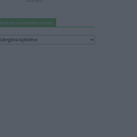
2026-08-07
Keresés autómárka szerint
resés
utómárka
erint