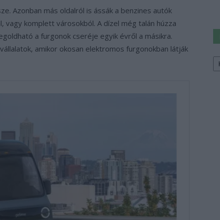
sze. Azonban más oldalról is ássák a benzines autók
ről, vagy komplett városokból. A dízel még talán húzza
egoldható a furgonok cseréje egyik évről a másikra.
 vállalatok, amikor okosan elektromos furgonokban látják
Ke
a
sz