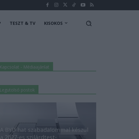
P
TESZT & TV
KISOKOS
Kapcsolat - Médiaajánlat
Legutolsó postok
A BYD hat szabadalommal készül
a 2027-es szilárdtest-