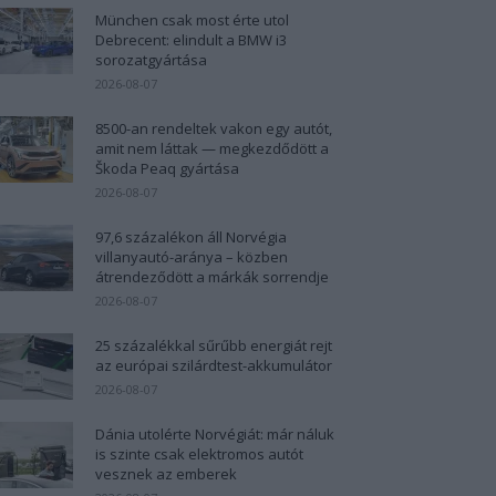
München csak most érte utol
Debrecent: elindult a BMW i3
sorozatgyártása
2026-08-07
8500-an rendeltek vakon egy autót,
amit nem láttak — megkezdődött a
Škoda Peaq gyártása
2026-08-07
97,6 százalékon áll Norvégia
villanyautó-aránya – közben
átrendeződött a márkák sorrendje
2026-08-07
25 százalékkal sűrűbb energiát rejt
az európai szilárdtest-akkumulátor
2026-08-07
Dánia utolérte Norvégiát: már náluk
is szinte csak elektromos autót
vesznek az emberek