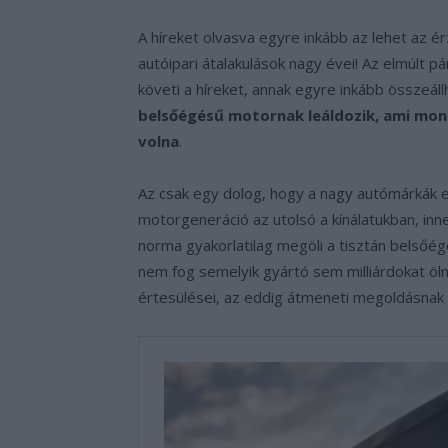
A híreket olvasva egyre inkább az lehet az 
autóipari átalakulások nagy évei! Az elmúlt 
követi a híreket, annak egyre inkább összeáll
belsőégésű motornak leáldozik, ami mond
volna
.
Az csak egy dolog, hogy a nagy autómárkák e
motorgeneráció az utolsó a kínálatukban, in
norma gyakorlatilag megöli a tisztán belsőégé
nem fog semelyik gyártó sem milliárdokat öln
értesülései, az eddig átmeneti megoldásnak hi