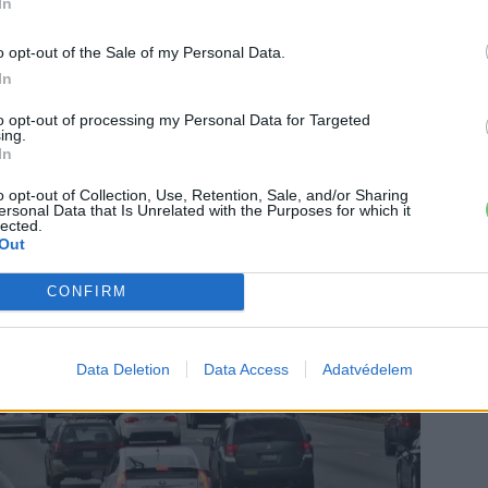
In
ginkább a töltőpontok számának növelésével és a
o opt-out of the Sale of my Personal Data.
In
to opt-out of processing my Personal Data for Targeted
ing.
In
o opt-out of Collection, Use, Retention, Sale, and/or Sharing
ersonal Data that Is Unrelated with the Purposes for which it
lected.
Out
CONFIRM
Data Deletion
Data Access
Adatvédelem