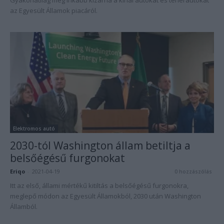
Gyakorlatilag még inkább kizárná a kínai autókat és teherautókat
az Egyesült Államok piacáról.
Elektromos autó
2030-tól Washington állam betiltja a
belsőégésű furgonokat
Eriqo
-
2021-04-19
0 hozzászólás
Itt az első, állami mértékű kitiltás a belsőégésű furgonokra,
meglepő módon az Egyesült Államokból, 2030 után Washington
Államból.