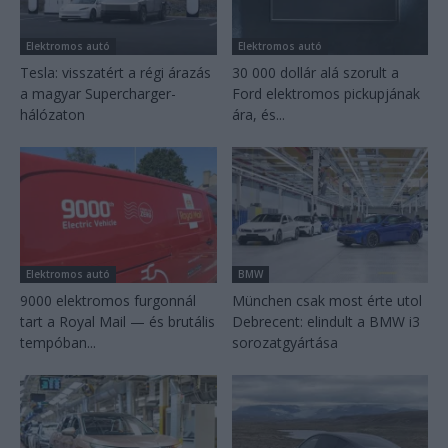
Elektromos autó
Elektromos autó
Tesla: visszatért a régi árazás
30 000 dollár alá szorult a
a magyar Supercharger-
Ford elektromos pickupjának
hálózaton
ára, és...
Elektromos autó
BMW
9000 elektromos furgonnál
München csak most érte utol
tart a Royal Mail — és brutális
Debrecent: elindult a BMW i3
tempóban...
sorozatgyártása