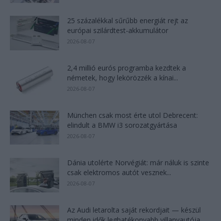
25 százalékkal sűrűbb energiát rejt az
európai szilárdtest-akkumulátor
2026-08-07
2,4 millió eurós programba kezdtek a
németek, hogy lekörözzék a kínai...
2026-08-07
München csak most érte utol Debrecent:
elindult a BMW i3 sorozatgyártása
2026-08-07
Dánia utolérte Norvégiát: már náluk is szinte
csak elektromos autót vesznek...
2026-08-07
Az Audi letarolta saját rekordjait — készül
minden idők leghatékonyabb villanyautója