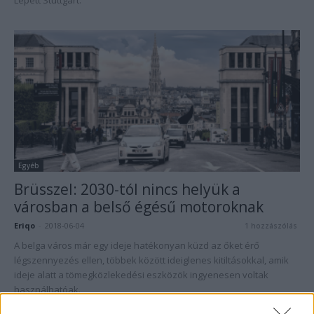
Lépett Stuttgart.
Egyéb
Brüsszel: 2030-tól nincs helyük a
városban a belső égésű motoroknak
Eriqo
-
2018-06-04
1 hozzászólás
A belga város már egy ideje hatékonyan küzd az őket érő
légszennyezés ellen, többek között ideiglenes kitiltásokkal, amik
ideje alatt a tömegközlekedési eszközök ingyenesen voltak
használhatóak.