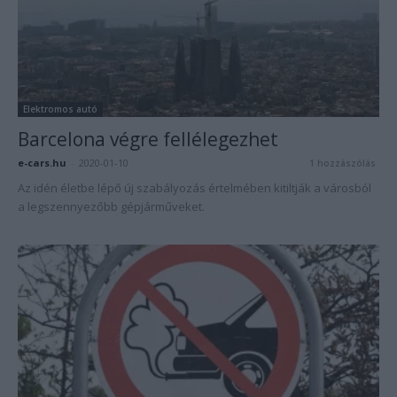
Elektromos autó
Barcelona végre fellélegezhet
e-cars.hu
-
2020-01-10
1 hozzászólás
Az idén életbe lépő új szabályozás értelmében kitiltják a városból
a legszennyezőbb gépjárműveket.