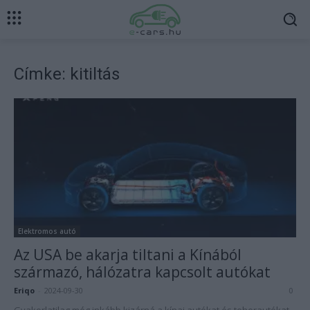
Címke: kitiltás
Elektromos autó
Az USA be akarja tiltani a Kínából
származó, hálózatra kapcsolt autókat
Eriqo
-
2024-09-30
0