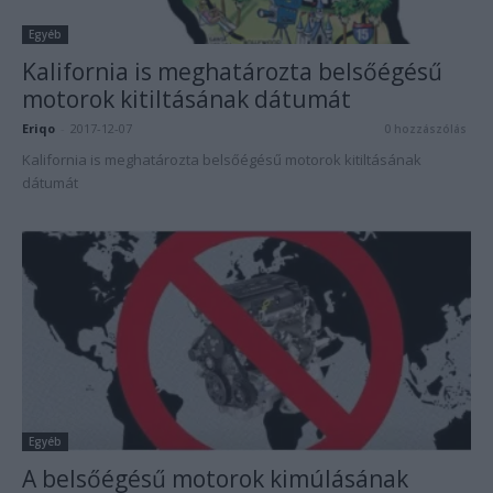
Egyéb
Kalifornia is meghatározta belsőégésű
motorok kitiltásának dátumát
Eriqo
-
2017-12-07
0 hozzászólás
Kalifornia is meghatározta belsőégésű motorok kitiltásának
dátumát
Egyéb
A belsőégésű motorok kimúlásának