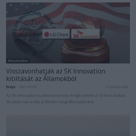
Akkumulátor
Visszavonhatják az SK Innovation
kitiltását az Államokból
Eriqo
-
2021-03-05
5 hozzászólás
Az SK Innovation számára komoly érégés lenne a 10 éves kitiltás,
de talán van esély a döntés megváltoztatására!