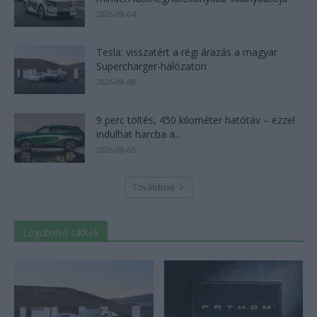
2026-08-04
Tesla: visszatért a régi árazás a magyar
Supercharger-hálózaton
2026-08-08
9 perc töltés, 450 kilométer hatótáv – ezzel
indulhat harcba a...
2026-08-05
Továbbiak
Legutolsó cikkek