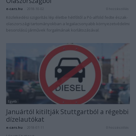
Olaszországból
e-cars.hu
-
2018-10-02
0 hozzászólás
Közlekedési szigorítás lép életbe hétfőtől a Pó-alföld fedte észak-
olaszországi tartományokban a legalacsonyabb környezetvédelmi
besorolású járművek forgalmának korlátozásával.
Egyéb
Januártól kitiltják Stuttgartból a régebbi
dízelautókat
e-cars.hu
-
2018-07-11
0 hozzászólás