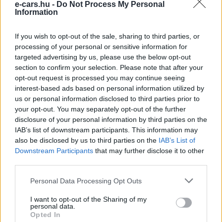
e-cars.hu -
Do Not Process My Personal
Information
If you wish to opt-out of the sale, sharing to third parties, or
processing of your personal or sensitive information for
targeted advertising by us, please use the below opt-out
section to confirm your selection. Please note that after your
opt-out request is processed you may continue seeing
interest-based ads based on personal information utilized by
us or personal information disclosed to third parties prior to
Egyéb
your opt-out. You may separately opt-out of the further
Jogos? Beverly Hills nyilvános
disclosure of your personal information by third parties on the
töltőoszlopairól hamarosan kitiltják a
IAB’s list of downstream participants. This information may
hibrideket.
also be disclosed by us to third parties on the
IAB’s List of
Downstream Participants
that may further disclose it to other
Eriqo
-
2018-03-30
0 hozzászólás
third parties.
A kaliforniai Los Angeles városának kerülete meglepő lépésre
szánta el magát. A területén elhelyezett nyilvános
Personal Data Processing Opt Outs
töltőállomásokról ugyanis kitiltják áprilistól a hibrideket. Csak a
tisztán elektromos autók lesznek jogosultak azokat használni.
I want to opt-out of the Sharing of my
personal data.
Opted In