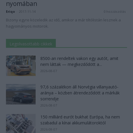
nyomában
Eriqo
-
2017-11-14
0 hozzászólás
Bizony egyre közeledik az idő, amikor a már tiltólistán lesznek a
hagyományos motorok.
Legolvasottabb cikkek
8500-an rendeltek vakon egy autót, amit
nem láttak — megkezdődött a...
2026-08-07
97,6 százalékon áll Norvégia villanyautó-
aránya – közben átrendeződött a márkák
sorrendje
2026-08-07
150 milliárd eurót bukhat Európa, ha nem
szabadul a kínai akkumulátoroktól
2026-08-07