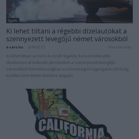
Egyéb
Ki lehet tiltani a régebbi dízelautókat a
szennyezett levegőjű német városokból
e-cars.hu
-
2018-02-27
0 hozzászólás
Ki lehet tiltani az Euro 6-osnál régebbi, korszerűtlenebb
dízelmotorral működő járműveket a szennyezett levegőjű
városokból Németországban a szövetségi közigazgatási bíróság
kedden kihirdetett döntése alapján.