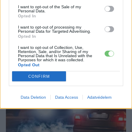
I want to opt-out of the Sale of my
Personal Data.
Opted In
I want to opt-out of processing my
Personal Data for Targeted Advertising.
Opted In
I want to opt-out of Collection, Use,
Retention, Sale, and/or Sharing of my
Personal Data that Is Unrelated with the
Egyéb
Purposes for which it was collected.
Róma is lép a dízel autókkal szemben
Opted Out
e-cars.hu
-
2018-02-27
0 hozzászólás
CONFIRM
Mai nap Róma is megszólalt a dízel autók kitíltásának ügyében.
Data Deletion
Data Access
Adatvédelem