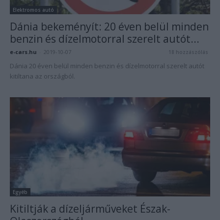
Elektromos autó
Dánia bekeményít: 20 éven belül minden
benzin és dízelmotorral szerelt autót...
e-cars.hu
-
2019-10-07
18 hozzászólás
Dánia 20 éven belül minden benzin és dízelmotorral szerelt autót
kitiltana az országból.
Egyéb
Kitiltják a dízeljárműveket Észak-