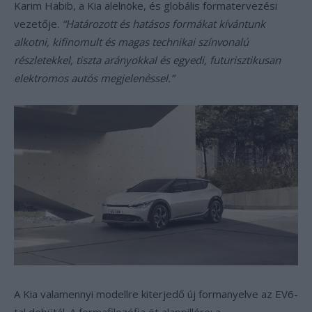
Karim Habib, a Kia alelnöke, és globális formatervezési
vezetője.
“Határozott és hatásos formákat kívántunk
alkotni, kifinomult és magas technikai színvonalú
részletekkel, tiszta arányokkal és egyedi, futurisztikusan
elektromos autós megjelenéssel.”
A Kia valamennyi modellre kiterjedő új formanyelve az EV6-