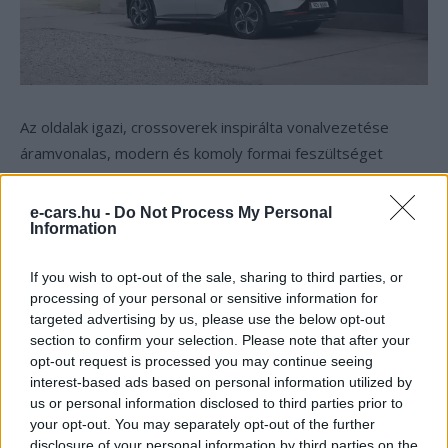
Az oldalak igazi, crossoverek inspirálta vonalvezetése
áramvonalas, modern és komoly formai feszültséget
generál éleivel és high-tech részleteivel. A döntött vonalú
szélvédő dinamikus és határozott, a látványos hátsó ívek
e-cars.hu -
Do Not Process My Personal
Information
pedig testet adnak a megjelenésnek. Az ajtók alsó részén
végigfutó karaktervonal a hátsó kerékjáratok előtt felfelé
If you wish to opt-out of the sale, sharing to third parties, or
fut, így nyújtja meg az autó oldalnézeti képét.
processing of your personal or sensitive information for
targeted advertising by us, please use the below opt-out
A jórészt a lehető legjobb légellenállási jellemzők
section to confirm your selection. Please note that after your
érdekében döntött formájú C-oszlopok fényes fekete
opt-out request is processed you may continue seeing
interest-based ads based on personal information utilized by
betétje a hátsó szélvédő szélesítéseként hat. A hátsó
us or personal information disclosed to third parties prior to
szélvédő fölött légterelő húzódik, ami a hátsó lámpatestek
your opt-out. You may separately opt-out of the further
felett ülő másik légterelő felé irányítja az áramlatokat.
disclosure of your personal information by third parties on the