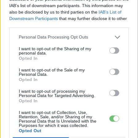
IAB’s list of downstream participants. This information may
also be disclosed by us to third parties on the
IAB’s List of
Az EV6 formái a Kia három formatervező stúdiójának közös
Downstream Participants
that may further disclose it to other
munkáját dicsérik, a formacsapat tagjai a koreai
third parties.
Namyangban, Frankfurtban és a kaliforniai Irvine városában
dolgoztak.
Personal Data Processing Opt Outs
I want to opt-out of the Sharing of my
Az utastér formáin dolgozók munkáját nagyban
personal data.
Opted In
megkönnyítette, hogy az E-GMP platform a korábbi
padlólemezeknél jóval több lehetőséget kínál, és
I want to opt-out of the Sale of my
Personal Data.
szabadabb kezet, több mozgásteret is enged a
Opted In
formatervezőknek. EV6 dizájnerei innovatívan használták a
I want to opt-out of processing my
teret és ez a vezetési élményre is kihat.
Personal Data for Targeted Advertising.
Opted In
I want to opt-out of Collection, Use,
Retention, Sale, and/or Sharing of my
Personal Data that Is Unrelated with the
Purposes for which it was collected.
Opted Out