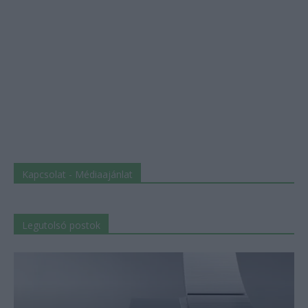
Kapcsolat - Médiaajánlat
Legutolsó postok