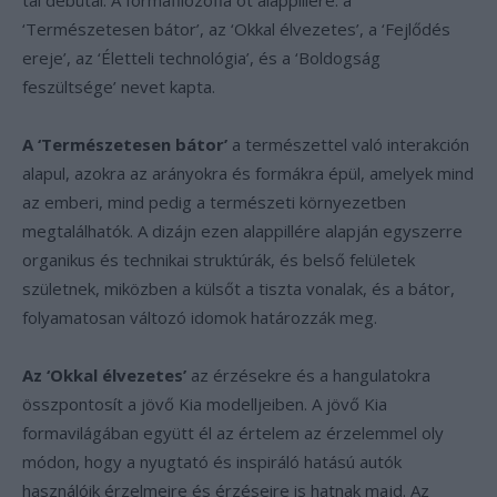
tal debütál. A formafilozófia öt alappillére: a
‘Természetesen bátor’, az ‘Okkal élvezetes’, a ‘Fejlődés
ereje’, az ‘Életteli technológia’, és a ‘Boldogság
feszültsége’ nevet kapta.
A ‘Természetesen bátor’
a természettel való interakción
alapul, azokra az arányokra és formákra épül, amelyek mind
az emberi, mind pedig a természeti környezetben
megtalálhatók. A dizájn ezen alappillére alapján egyszerre
organikus és technikai struktúrák, és belső felületek
születnek, miközben a külsőt a tiszta vonalak, és a bátor,
folyamatosan változó idomok határozzák meg.
Az ‘Okkal élvezetes’
az érzésekre és a hangulatokra
összpontosít a jövő Kia modelljeiben. A jövő Kia
formavilágában együtt él az értelem az érzelemmel oly
módon, hogy a nyugtató és inspiráló hatású autók
használóik érzelmeire és érzéseire is hatnak majd. Az