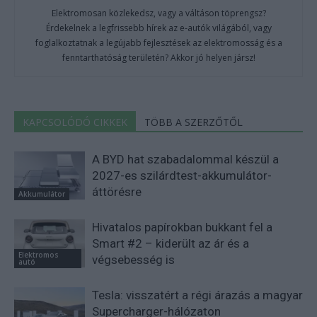
Elektromosan közlekedsz, vagy a váltáson töprengsz?
Érdekelnek a legfrissebb hírek az e-autók világából, vagy
foglalkoztatnak a legújabb fejlesztések az elektromosság és a
fenntarthatóság területén? Akkor jó helyen jársz!
KAPCSOLÓDÓ CIKKEK
TÖBB A SZERZŐTŐL
A BYD hat szabadalommal készül a
2027-es szilárdtest-akkumulátor-
áttörésre
Akkumulátor
Hivatalos papírokban bukkant fel a
Smart #2 – kiderült az ár és a
Elektromos
végsebesség is
autó
Tesla: visszatért a régi árazás a magyar
Supercharger-hálózaton