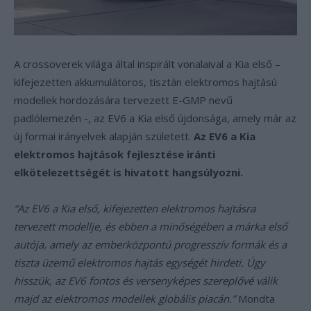
A crossoverek világa által inspirált vonalaival a Kia első –
kifejezetten akkumulátoros, tisztán elektromos hajtású
modellek hordozására tervezett E-GMP nevű
padlólemezén -, az EV6 a Kia első újdonsága, amely már az
új formai irányelvek alapján született.
Az EV6 a Kia
elektromos hajtások fejlesztése iránti
elkötelezettségét is hivatott hangsúlyozni.
“Az EV6 a Kia első, kifejezetten elektromos hajtásra
tervezett modellje, és ebben a minőségében a márka első
autója, amely az emberközpontú progresszív formák és a
tiszta üzemű elektromos hajtás egységét hirdeti. Úgy
hisszük, az EV6 fontos és versenyképes szereplővé válik
majd az elektromos modellek globális piacán.”
Mondta