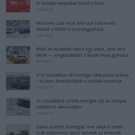
és brutális tempóban bővül a flotta
2026-08-08
München csak most érte utol Debrecent:
elindult a BMW i3 sorozatgyártása
2026-08-07
8500-an rendeltek vakon egy autót, amit nem
láttak — megkezdődött a Škoda Peaq gyártása
2026-08-07
97,6 százalékon áll Norvégia villanyautó-aránya
– közben átrendeződött a márkák sorrendje
2026-08-07
25 százalékkal sűrűbb energiát rejt az európai
szilárdtest-akkumulátor
2026-08-07
Dánia utolérte Norvégiát: már náluk is szinte
csak elektromos autót vesznek az emberek