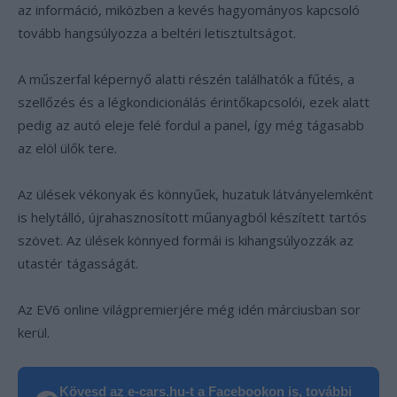
az információ, miközben a kevés hagyományos kapcsoló
tovább hangsúlyozza a beltéri letisztultságot.
A műszerfal képernyő alatti részén találhatók a fűtés, a
szellőzés és a légkondicionálás érintőkapcsolói, ezek alatt
pedig az autó eleje felé fordul a panel, így még tágasabb
az elöl ülők tere.
Az ülések vékonyak és könnyűek, huzatuk látványelemként
is helytálló, újrahasznosított műanyagból készített tartós
szövet. Az ülések könnyed formái is kihangsúlyozzák az
utastér tágasságát.
Az EV6 online világpremierjére még idén márciusban sor
kerül.
Kövesd az e-cars.hu-t a Facebookon is, további