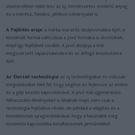
utasterekben több lesz az új, természetes eredetű anyag
és a merész, fiatalos, játékos színárnyalat is.
A ‘Fejlődés ereje’
a márka mai erős dizájnvonalára épít, a
közelmúlt formai változásai a jövő formáira is átvetülnek,
majd így fejlődnek tovább. A jövő dizájnja a már
megszerzett tapasztalatokra és az átfogó kreativitásra
épít.
Az ‘Életteli technológia’
az új technológiákat és műszaki
megoldásokat öleli fel, hogy segítse és fejlessze az ember
és a gép közötti kapcsolatokat. A jövő Kiái újgenerációs
felhasználói élményeket is kínálnak majd, nem csak a
technológia fejlődése révén, de például a világítás és a
konnektivitás újragondolásával, hogy a használók még
közelebbi kapcsolatba kerülhessenek járműveikkel.