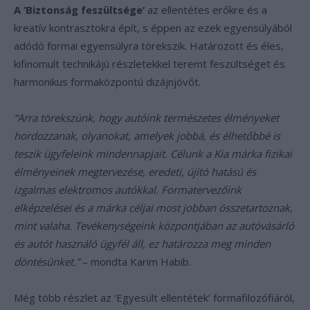
A ‘Biztonság feszültsége’
az ellentétes erőkre és a
kreatív kontrasztokra épít, s éppen az ezek egyensúlyából
adódó formai egyensúlyra törekszik. Határozott és éles,
kifinomult technikájú részletekkel teremt feszültséget és
harmonikus formaközpontú dizájnjövőt.
“Arra törekszünk, hogy autóink természetes élményeket
hordozzanak, olyanokat, amelyek jobbá, és élhetőbbé is
teszik ügyfeleink mindennapjait. Célunk a Kia márka fizikai
élményeinek megtervezése, eredeti, újító hatású és
izgalmas elektromos autókkal. Formatervezőink
elképzelései és a márka céljai most jobban összetartoznak,
mint valaha. Tevékenységeink központjában az autóvásárló
és autót használó ügyfél áll, ez határozza meg minden
döntésünket.”
– mondta Karim Habib.
Még több részlet az ‘Egyesült ellentétek’ formafilozófiáról,