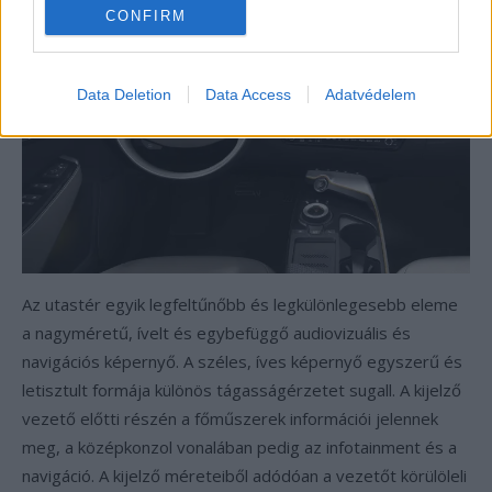
CONFIRM
Data Deletion
Data Access
Adatvédelem
Az utastér egyik legfeltűnőbb és legkülönlegesebb eleme
a nagyméretű, ívelt és egybefüggő audiovizuális és
navigációs képernyő. A széles, íves képernyő egyszerű és
letisztult formája különös tágasságérzetet sugall. A kijelző
vezető előtti részén a főműszerek információi jelennek
meg, a középkonzol vonalában pedig az infotainment és a
navigáció. A kijelző méreteiből adódóan a vezetőt körülöleli