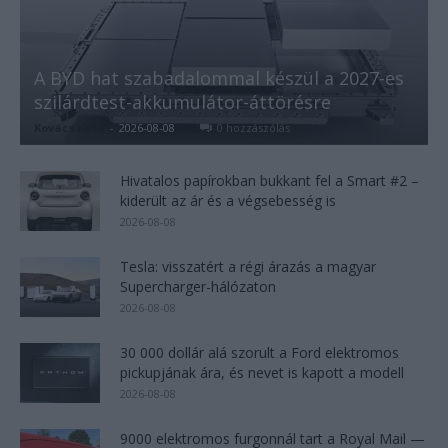
A BYD hat szabadalommal készül a 2027-es
szilárdtest-akkumulátor-áttörésre
Kovács Kata
-
2026-08-08
0 hozzászólás
Hivatalos papírokban bukkant fel a Smart #2 –
kiderült az ár és a végsebesség is
2026-08-08
Tesla: visszatért a régi árazás a magyar
Supercharger-hálózaton
2026-08-08
30 000 dollár alá szorult a Ford elektromos
pickupjának ára, és nevet is kapott a modell
2026-08-08
9000 elektromos furgonnál tart a Royal Mail —