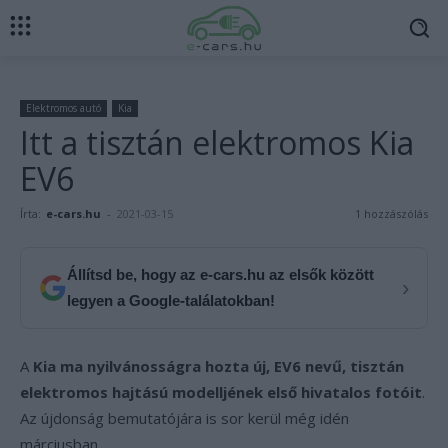
Elektromos autó
Kia
Itt a tisztán elektromos Kia
EV6
Írta:
e-cars.hu
-
2021-03-15
1 hozzászólás
Állítsd be, hogy az e-cars.hu az elsők között
›
legyen a Google-találatokban!
A
Kia ma nyilvánosságra hozta új, EV6 nevű, tisztán
elektromos hajtású modelljének első hivatalos fotóit
.
Az újdonság bemutatójára is sor kerül még idén
márciusban.