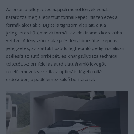
Az orron a jellegzetes nappali menetfények vonala
határozza meg a letisztult formai képet, hiszen ezek a
formák alkotják a ‘Digitális tigrisorr’ alapjait, a Kia
jellegzetes hűtőmaszk formáit az elektromos korszakba
vetítve. A fényszórók alakja és fénykibocsátási képe is
jellegzetes, az alattuk húzódó légbeömlő pedig vizuálisan
szélesíti az autó orrképét, és kihangsúlyozza technikai
töltetét. Az orr felöl az autó alatt áramló levegőt
terelőlemezek vezetik az optimális légellenállás
érdekében, a padlólemez külső borítása sík.