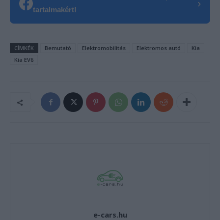
›
tartalmakért!
CÍMKÉK
Bemutató
Elektromobilitás
Elektromos autó
Kia
Kia EV6
e-cars.hu