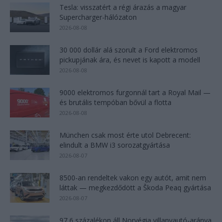
Tesla: visszatért a régi árazás a magyar
Supercharger-hálózaton
2026-08-08
30 000 dollár alá szorult a Ford elektromos
pickupjának ára, és nevet is kapott a modell
2026-08-08
9000 elektromos furgonnál tart a Royal Mail —
és brutális tempóban bővül a flotta
2026-08-08
München csak most érte utol Debrecent:
elindult a BMW i3 sorozatgyártása
2026-08-07
8500-an rendeltek vakon egy autót, amit nem
láttak — megkezdődött a Škoda Peaq gyártása
2026-08-07
97,6 százalékon áll Norvégia villanyautó-aránya