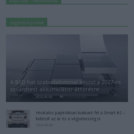
Kapcsolat - Médiaajánlat
Legutolsó postok
A BYD hat szabadalommal készül a 2027-es
szilárdtest-akkumulátor-áttörésre
Kovács Kata
-
2026-08-08
0 hozzászólás
Hivatalos papírokban bukkant fel a Smart #2 –
kiderült az ár és a végsebesség is
2026-08-08