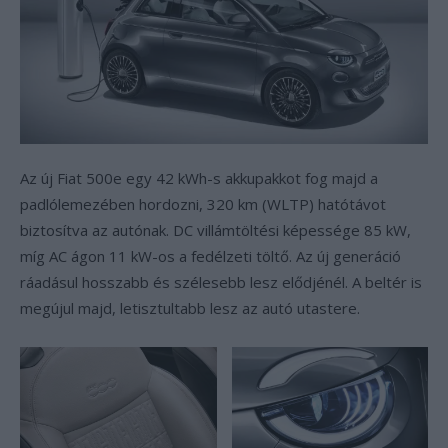
Az új Fiat 500e egy 42 kWh-s akkupakkot fog majd a
padlólemezében hordozni, 320 km (WLTP) hatótávot
biztosítva az autónak. DC villámtöltési képessége 85 kW,
míg AC ágon 11 kW-os a fedélzeti töltő. Az új generáció
ráadásul hosszabb és szélesebb lesz elődjénél. A beltér is
megújul majd, letisztultabb lesz az autó utastere.