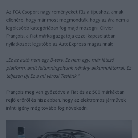
Az FCA Csoport nagy reményeket fűz a típushoz, annak
ellenére, hogy már most megmondták, hogy az ára nem a
legolcsóbb kategóriában fog majd mozogni. Olivier
François, a Fiat márkaigazgatója ezzel kapcsolatban
nyilatkozott legutóbb az AutoExpress magazinnak:
„Ez az autó nem egy B-terv. Ez nem egy, már létező
platform, amit feltunningoltunk néhány akkumulátorral. Ez
teljesen új! Ez a mi városi Teslánk.”
François meg van győződve a Fiat és az 500 márkákban
rejlő erőről és hisz abban, hogy az elektromos járművek
iránti igény még tovább fog növekedni.