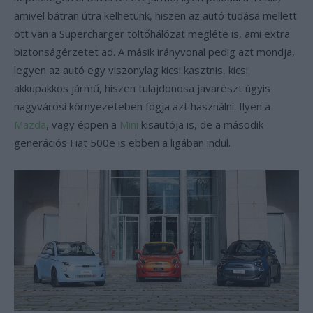
amivel bátran útra kelhetünk, hiszen az autó tudása mellett
ott van a Supercharger töltőhálózat megléte is, ami extra
biztonságérzetet ad. A másik irányvonal pedig azt mondja,
legyen az autó egy viszonylag kicsi kasztnis, kicsi
akkupakkos jármű, hiszen tulajdonosa javarészt úgyis
nagyvárosi környezeteben fogja azt használni. Ilyen a
Mazda
, vagy éppen a
Mini
kisautója is, de a második
generációs Fiat 500e is ebben a ligában indul.