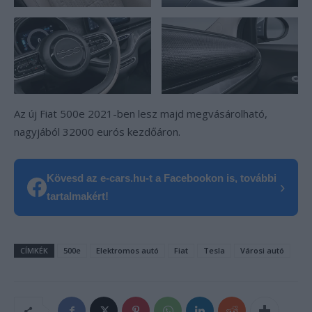
Az új Fiat 500e 2021-ben lesz majd megvásárolható,
nagyjából 32000 eurós kezdőáron.
Kövesd az e-cars.hu-t a Facebookon is, további
›
tartalmakért!
CÍMKÉK
500e
Elektromos autó
Fiat
Tesla
Városi autó