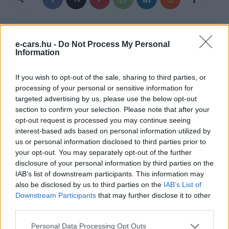
e-cars.hu -
Do Not Process My Personal
Information
If you wish to opt-out of the sale, sharing to third parties, or
processing of your personal or sensitive information for
targeted advertising by us, please use the below opt-out
section to confirm your selection. Please note that after your
Eriqo
opt-out request is processed you may continue seeing
interest-based ads based on personal information utilized by
Főállásban Informatikus kocka, de lelkében elkötelezett gamer,
us or personal information disclosed to third parties prior to
kütyü és immár e-autó rajongó!
your opt-out. You may separately opt-out of the further
disclosure of your personal information by third parties on the
IAB’s list of downstream participants. This information may
also be disclosed by us to third parties on the
IAB’s List of
KAPCSOLÓDÓ CIKKEK
TÖBB A SZERZŐTŐL
Downstream Participants
that may further disclose it to other
third parties.
A BYD hat szabadalommal készül a
Personal Data Processing Opt Outs
2027-es szilárdtest-akkumulátor-