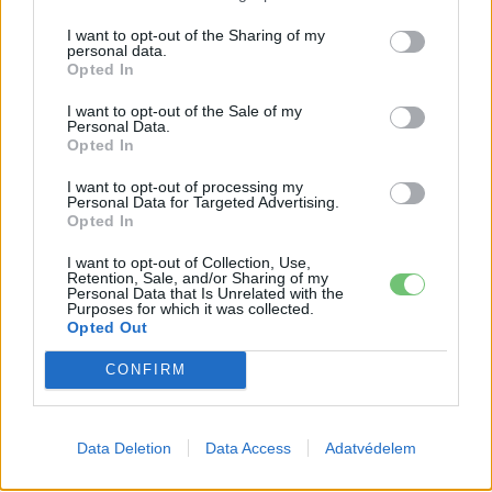
áttörésre
Akkumulátor
I want to opt-out of the Sharing of my
personal data.
Opted In
Hivatalos papírokban bukkant fel a
Smart #2 – kiderült az ár és a
I want to opt-out of the Sale of my
Elektromos
végsebesség is
Personal Data.
autó
Opted In
Tesla: visszatért a régi árazás a magyar
I want to opt-out of processing my
Personal Data for Targeted Advertising.
Supercharger-hálózaton
Opted In
Elektromos
autó
I want to opt-out of Collection, Use,
Retention, Sale, and/or Sharing of my
Personal Data that Is Unrelated with the
Purposes for which it was collected.
Opted Out
CONFIRM
Data Deletion
Data Access
Adatvédelem