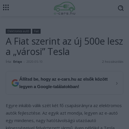
Elektromos autó
Fiat
A Fiat szerint az új 500e lesz
a „városi” Tesla
Írta:
Eriqo
-
2020-05-10
2 hozzászólás
Állítsd be, hogy az e-cars.hu az elsők között
›
legyen a Google-találatokban!
Egyre inkább válik szét két fő csapásirányra az elektromos
autók fejlesztése. Az egyik azt mondja, legyen az e-autó
egy mindenes, nagy hatótávolságú utazóautó
képességeivel felvértezett jármű, ilyen például a Tesla,