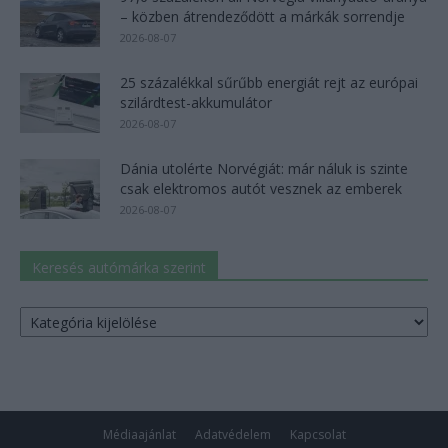
– közben átrendeződött a márkák sorrendje
2026-08-07
25 százalékkal sűrűbb energiát rejt az európai
szilárdtest-akkumulátor
2026-08-07
Dánia utolérte Norvégiát: már náluk is szinte
csak elektromos autót vesznek az emberek
2026-08-07
Keresés autómárka szerint
Keresés
autómárka
szerint
Médiaajánlat
Adatvédelem
Kapcsolat