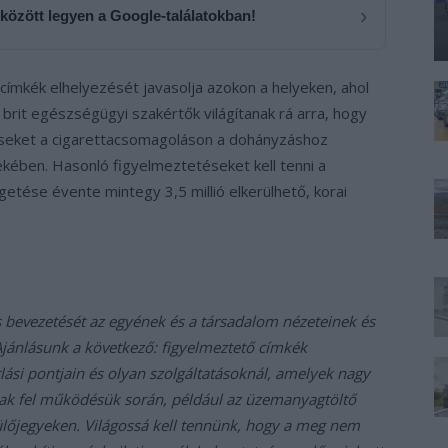
›
 között legyen a Google-találatokban!
 címkék elhelyezését javasolja azokon a helyeken, ahol
 brit egészségügyi szakértők világítanak rá arra, hogy
éseket a cigarettacsomagoláson a dohányzáshoz
kében. Hasonló figyelmeztetéseket kell tenni a
getése évente mintegy 3,5 millió elkerülhető, korai
s bevezetését az egyének és a társadalom nézeteinek és
jánlásunk a következő: figyelmeztető címkék
ási pontjain és olyan szolgáltatásoknál, amelyek nagy
nak fel működésük során, például az üzemanyagtöltő
lőjegyeken. Világossá kell tennünk, hogy a meg nem