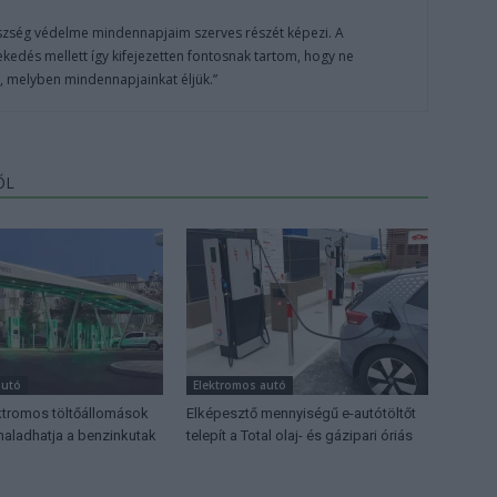
szség védelme mindennapjaim szerves részét képezi. A
kedés mellett így kifejezetten fontosnak tartom, hogy ne
, melyben mindennapjainkat éljük.”
ŐL
autó
Elektromos autó
ktromos töltőállomások
Elképesztő mennyiségű e-autótöltőt
ladhatja a benzinkutak
telepít a Total olaj- és gázipari óriás