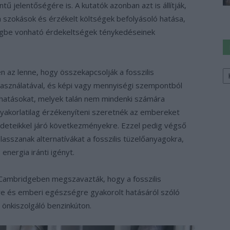
ntű jelentőségére is. A kutatók azonban azt is állítják,
a szokások és érzékelt költségek befolyásoló hatása,
ségbe vonható érdekeltségek ténykedéseinek
Ke
 az lenne, hogy összekapcsolják a fosszilis
a
asználatával, és képi vagy mennyiségi szempontból
sz
 hatásokat, melyek talán nem mindenki számára
Gyakorlatilag érzékenyíteni szeretnék az embereket
ekedeteikkel járó következményekre. Ezzel pedig végső
asszanak alternatívákat a fosszilis tüzelőanyagokra,
energia iránti igényt.
 Cambridgeben megszavazták, hogy a fosszilis
e és emberi egészségre gyakorolt ​​hatásáról szóló
 önkiszolgáló benzinkúton.