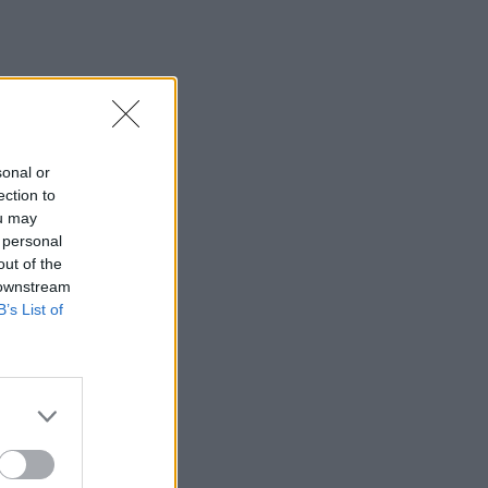
sonal or
ection to
ou may
 personal
out of the
 downstream
B’s List of