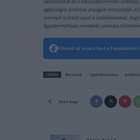
változásokat és a kibocsátásmentes szállítási
egészségre ártalmas anyagok emisszióját. A 
mennyit is ártott azzal a cselekedetével, hog
figyelemfelhívás mindenki számára közelebb 
Kövesd az e-cars.hu-t a Facebookon is
CÍMKÉK
Benzinkút
Cigarettásdoboz
érdekes
Oszd meg!
Rozsa Arpad