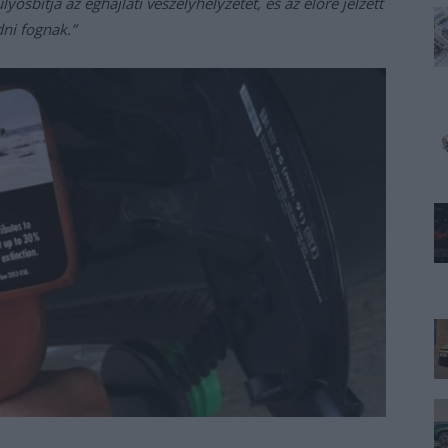
sbítja az éghajlati veszélyhelyzetet, és az előre jelzett
ni fognak.”