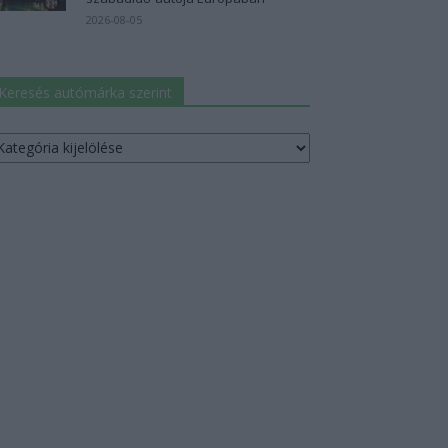
2026-08-05
Keresés autómárka szerint
resés
utómárka
erint