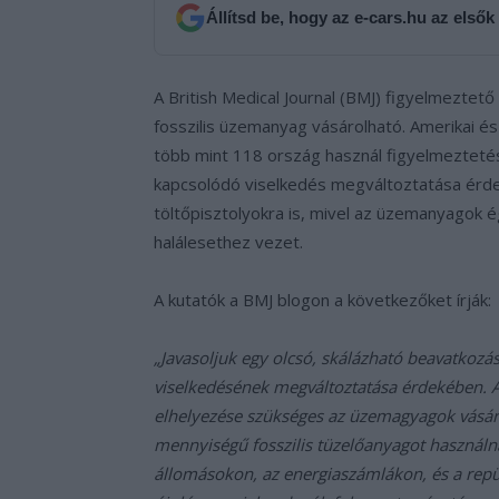
Állítsd be, hogy az e-cars.hu az elsők
A British Medical Journal (BMJ) figyelmeztető
fosszilis üzemanyag vásárolható. Amerikai és
több mint 118 ország használ figyelmeztet
kapcsolódó viselkedés megváltoztatása érde
töltőpisztolyokra is, mivel az üzemanyagok é
halálesethez vezet.
A kutatók a BMJ blogon a következőket írják:
„Javasoljuk egy olcsó, skálázható beavatkozá
viselkedésének megváltoztatása érdekében. A
elhelyezése szükséges az üzemagyagok vásárl
mennyiségű fosszilis tüzelőanyagot használ
állomásokon, az energiaszámlákon, és a repü