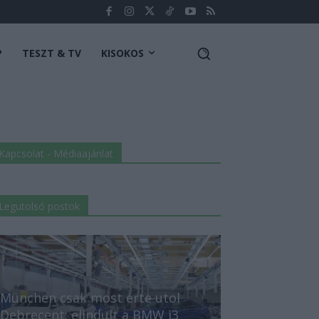
P
TESZT & TV
KISOKOS
Kapcsolat - Médiaajánlat
Legutolsó postok
München csak most érte utol
Debrecent: elindult a BMW i3