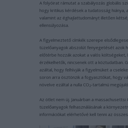
A folyóirat rámutat a szabályozás globális szi
hogy kritikus kérdések a tudatosság hiánya, 
valamint az éghajlattudományt illetően két
ellensúlyozása.
A figyelmeztető címkék szerepe elsődlegesen
tüzelőanyagok abszolút fenyegetését azok h
előtérbe hozzák azokat a valós költségeket,
érzékelhetők, nincsenek ott a köztudatban. 
azáltal, hogy felhívják a figyelmüket a csel
soron arra ösztönzik a fogyasztókat, hogy vál
növelve ezáltal a nulla CO
-tartalmú megújuló 
2
Az ötlet nem új. Januárban a massachusettsi
tüzelőanyagok felhasználásának a környezetr
információkat elérhetővé kell tenni az összes