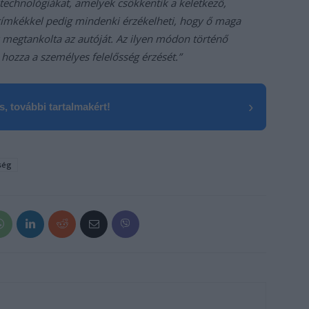
 technológiákat, amelyek csökkentik a keletkező,
címkékkel pedig mindenki érzékelheti, hogy ő maga
y megtankolta az autóját. Az ilyen módon történő
hozza a személyes felelősség érzését.”
›
, további tartalmakért!
ség