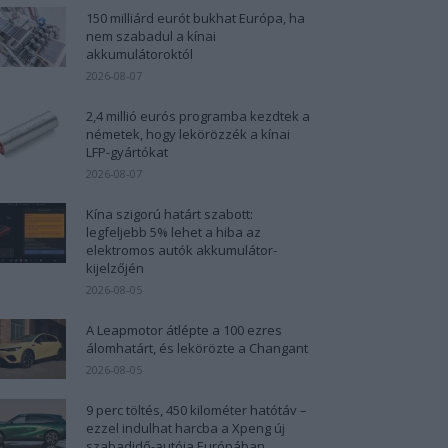
150 milliárd eurót bukhat Európa, ha
nem szabadul a kínai
akkumulátoroktól
2026-08-07
2,4 millió eurós programba kezdtek a
németek, hogy lekörözzék a kínai
LFP-gyártókat
2026-08-07
Kína szigorú határt szabott:
legfeljebb 5% lehet a hiba az
elektromos autók akkumulátor-
kijelzőjén
2026-08-05
A Leapmotor átlépte a 100 ezres
álomhatárt, és lekörözte a Changant
2026-08-05
9 perc töltés, 450 kilométer hatótáv –
ezzel indulhat harcba a Xpeng új
szabadidő-autója Európában