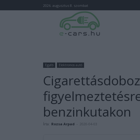
2026. augusztus 8. szombat
Egyéb
Elektromos autó
Cigarettásdoboz
figyelmeztetésr
benzinkutakon
Írta:
Rozsa Arpad
-
2020-04-03