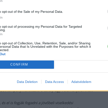
In
elmeztetésre a biodiverzitás elvesztését ábrázoló
o opt-out of the Sale of my Personal Data.
 kanadai üzemanyagiparral közösen dolgozták ki, szem
In
-ellátás”
szempontjait is.
to opt-out of processing my Personal Data for Targeted
ing.
ló hivatkozás
– az éghajlat és a környezet helyett –
In
o opt-out of Collection, Use, Retention, Sale, and/or Sharing
ersonal Data that Is Unrelated with the Purposes for which it
lected.
s és a dohányosok megbélyegzését eredményezte. Ez
Out
i a fosszilis tüzelőanyagokra, melynek magában kell
érdekében alkalmazott hirdetési korlátozásokat is.
CONFIRM
működője, Kirk Smith, a UC Berkeley Global Environmental
Data Deletion
Data Access
Adatvédelem
 Our Horizon, egy, a fosszilis üzemanyagok tudatos
rvezet kampánymenedzsere tavaly egy véleményben írták:
és el is fogják fogadni a jövőbeli viselkedési