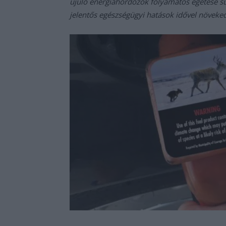
újuló energiahordozók folyamatos égetése súlyo
jelentős egészségügyi hatások idővel növeked