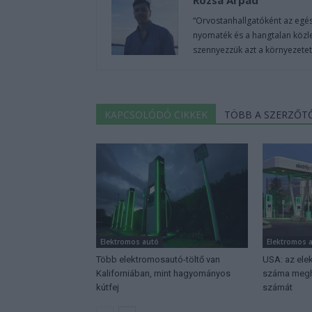
“Orvostanhallgatóként az egé
nyomaték és a hangtalan közle
szennyezzük azt a környezetet
KAPCSOLÓDÓ CIKKEK
TÖBB A SZERZŐT
Elektromos autó
Elektromos 
Több elektromosautó-töltő van
USA: az ele
Kaliforniában, mint hagyományos
száma megha
kútfej
számát