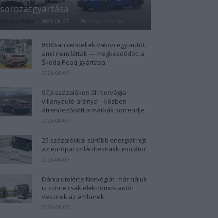
sorozatgyártása
Kovács Kata
-
2026-08-07
0 hozzászólás
8500-an rendeltek vakon egy autót,
amit nem láttak — megkezdődött a
Škoda Peaq gyártása
2026-08-07
97,6 százalékon áll Norvégia
villanyautó-aránya – közben
átrendeződött a márkák sorrendje
2026-08-07
25 százalékkal sűrűbb energiát rejt
az európai szilárdtest-akkumulátor
2026-08-07
Dánia utolérte Norvégiát: már náluk
is szinte csak elektromos autót
vesznek az emberek
2026-08-07