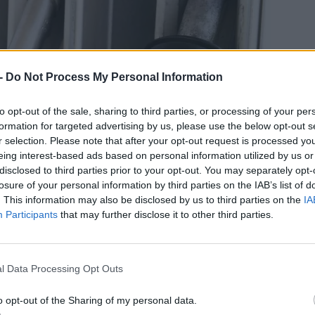
 -
Do Not Process My Personal Information
to opt-out of the sale, sharing to third parties, or processing of your per
formation for targeted advertising by us, please use the below opt-out s
r selection. Please note that after your opt-out request is processed y
eing interest-based ads based on personal information utilized by us or
disclosed to third parties prior to your opt-out. You may separately opt-
losure of your personal information by third parties on the IAB’s list of
. This information may also be disclosed by us to third parties on the
IA
Participants
that may further disclose it to other third parties.
tt egy olyan rendeletet, amely előírja, hogy az
l Data Processing Opt Outs
ztassák a fogyasztókat az üzemanyag klímahatásiról,
o opt-out of the Sharing of my personal data.
l életbe is lép a kötelezettség.