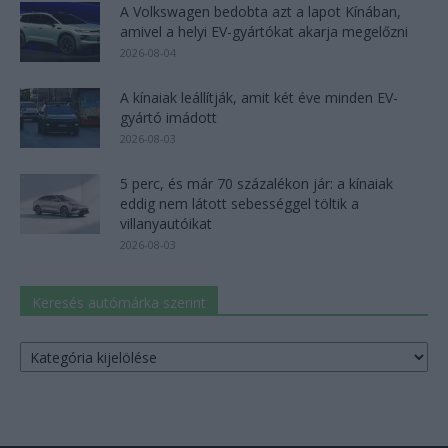
A Volkswagen bedobta azt a lapot Kínában,
amivel a helyi EV-gyártókat akarja megelőzni
2026-08-04
A kínaiak leállítják, amit két éve minden EV-
gyártó imádott
2026-08-03
5 perc, és már 70 százalékon jár: a kínaiak
eddig nem látott sebességgel töltik a
villanyautóikat
2026-08-03
Keresés autómárka szerint
Keresés
autómárka
szerint