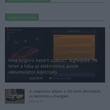
Legutolsó postok
Kína szigorú határt szabott: legfeljebb 5%
lehet a hiba az elektromos autók
akkumulátor-kijelzőjén
Kovács Kata
-
2026-08-05
0 hozzászólás
A Leapmotor átlépte a 100 ezres álomhatárt,
és lekörözte a Changant
2026-08-05