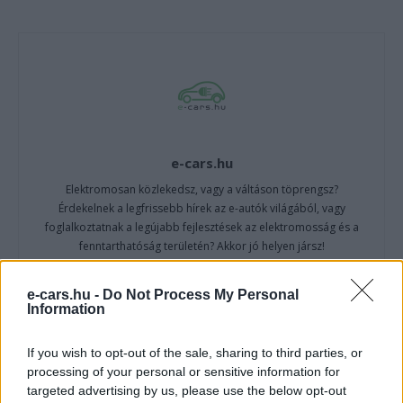
e-cars.hu
Elektromosan közlekedsz, vagy a váltáson töprengsz?
Érdekelnek a legfrissebb hírek az e-autók világából, vagy
foglalkoztatnak a legújabb fejlesztések az elektromosság és a
fenntarthatóság területén? Akkor jó helyen jársz!
e-cars.hu -
Do Not Process My Personal
Information
KAPCSOLÓDÓ CIKKEK
TÖBB A SZERZŐTŐL
If you wish to opt-out of the sale, sharing to third parties, or
processing of your personal or sensitive information for
Kína szigorú határt szabott: legfeljebb
targeted advertising by us, please use the below opt-out
5% lehet a hiba az elektromos autók