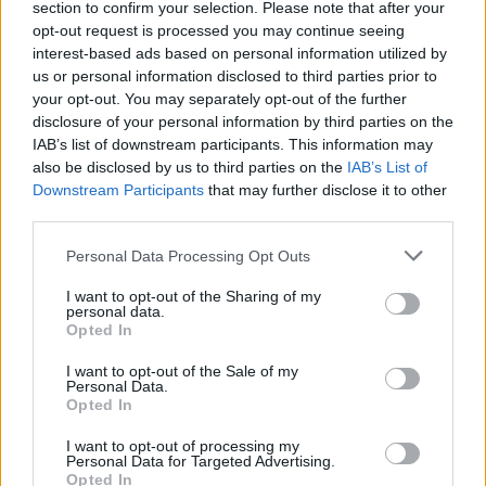
section to confirm your selection. Please note that after your
Elektromos
akkumulátor-kijelzőjén
autó
opt-out request is processed you may continue seeing
interest-based ads based on personal information utilized by
A Leapmotor átlépte a 100 ezres
us or personal information disclosed to third parties prior to
álomhatárt, és lekörözte a Changant
your opt-out. You may separately opt-out of the further
Elektromos
disclosure of your personal information by third parties on the
autó
IAB’s list of downstream participants. This information may
also be disclosed by us to third parties on the
IAB’s List of
9 perc töltés, 450 kilométer hatótáv –
Downstream Participants
that may further disclose it to other
ezzel indulhat harcba a Xpeng új
third parties.
Elektromos
szabadidő-autója Európában
autó
Personal Data Processing Opt Outs
I want to opt-out of the Sharing of my
personal data.
Opted In
I want to opt-out of the Sale of my
Personal Data.
Opted In
I want to opt-out of processing my
Personal Data for Targeted Advertising.
Opted In