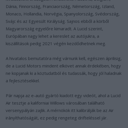
Dánia, Finnország, Franciaország, Németország, Izland,
Monaco, Hollandia, Norvégia, Spanyolország, Svédország,
Svájc és az Egyesült Királyság. Sajnos ebből a körből
Magyarország egyelőre kimaradt. A Lucid szerint,
Európában nagy lehet a kereslet az autójukra, a
kiszállítások pedig 2021 végén kezdődhetnek meg.
A hivatalos bemutatóra még várnunk kell, egészen áprilisig,
de a Lucid Motors mindent elkövet annak érdekében, hogy
ne kopjanak ki a köztudatból és tudassák, hogy jól haladnak
a fejlesztésekkel.
Pár napja az e-autó gyártó kiadott egy videót, ahol a Lucid
Air tesztje a kaliforniai Willows városában található
versenypályán zajlik. A mérnökök itt kalibrálják be az Air
irányíthatóságát, ez pedig rengeteg drifteléssel jár.