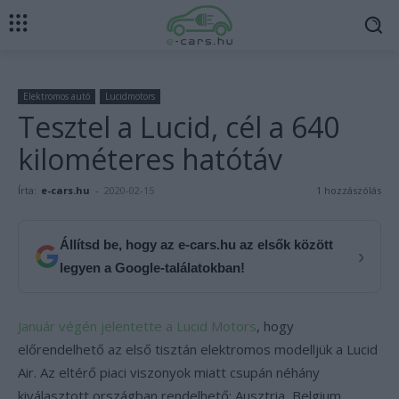
Elektromos autó
Lucidmotors
Tesztel a Lucid, cél a 640
kilométeres hatótáv
Írta:
e-cars.hu
-
2020-02-15
1 hozzászólás
Állítsd be, hogy az e-cars.hu az elsők között
›
legyen a Google-találatokban!
Január végén jelentette a Lucid Motors
, hogy
előrendelhető az első tisztán elektromos modelljük a Lucid
Air. Az eltérő piaci viszonyok miatt csupán néhány
kiválasztott országban rendelhető: Ausztria, Belgium,