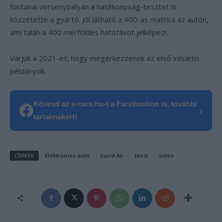
fontanai versenypályán a hatékonyság-tesztet is
közzétette a gyártó. Jól látható a 400-as matrica az autón,
ami talán a 400 mérföldes hatótávot jelképezi.
Várjuk a 2021-et, hogy megérkezzenek az első vásárlói
példányok.
Kövesd az e-cars.hu-t a Facebookon is, további
›
tartalmakért!
CÍMKÉK
Elektromos autó
Lucid Air
teszt
video