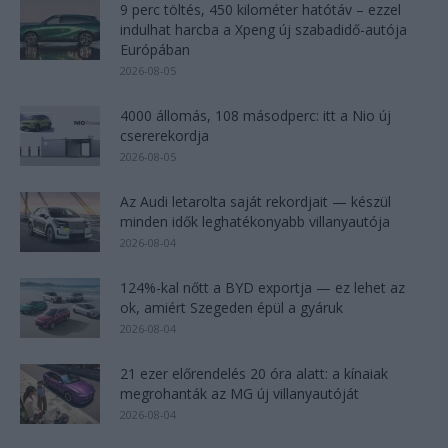
9 perc töltés, 450 kilométer hatótáv – ezzel
indulhat harcba a Xpeng új szabadidő-autója
Európában
2026-08-05
4000 állomás, 108 másodperc: itt a Nio új
csererekordja
2026-08-05
Az Audi letarolta saját rekordjait — készül
minden idők leghatékonyabb villanyautója
2026-08-04
124%-kal nőtt a BYD exportja — ez lehet az
ok, amiért Szegeden épül a gyáruk
2026-08-04
21 ezer előrendelés 20 óra alatt: a kínaiak
megrohanták az MG új villanyautóját
2026-08-04