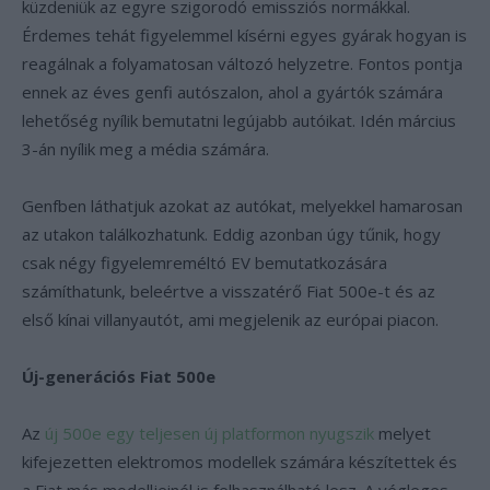
küzdeniük az egyre szigorodó emissziós normákkal.
Érdemes tehát figyelemmel kísérni egyes gyárak hogyan is
reagálnak a folyamatosan változó helyzetre. Fontos pontja
ennek az éves genfi autószalon, ahol a gyártók számára
lehetőség nyílik bemutatni legújabb autóikat. Idén március
3-án nyílik meg a média számára.
Genfben láthatjuk azokat az autókat, melyekkel hamarosan
az utakon találkozhatunk. Eddig azonban úgy tűnik, hogy
csak négy figyelemreméltó EV bemutatkozására
számíthatunk, beleértve a visszatérő Fiat 500e-t és az
első kínai villanyautót, ami megjelenik az európai piacon.
Új-generációs Fiat 500e
Az
új 500e egy teljesen új platformon nyugszik
melyet
kifejezetten elektromos modellek számára készítettek és