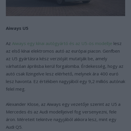
Aiways U5
Az
Aiways egy kínai autógyártó és az U5-ös modellje
lesz
az első kínai elektromos autó az európai piacon. Genfben
az U5 gyártásra kész verzióját mutatják be, amely
várhatóan áprilisba kerül forgalomba. Érdekesség, hogy az
autó csak lízingelve lesz elérhető, melynek ára 400 euró
lesz havonta. Ez értékben nagyjából egy 9,2 milliós autónak
felel meg.
Alexander Klose, az Aiways egy vezetője szerint az U5 a
Mercedes és az Audi modelljeivel fog versenyezni, fele
áron. Méreteit tekintve nagyjából akkora lesz, mint egy
Audi Q5.