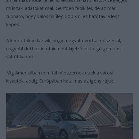
a Fiat más modelljeinél is felhasználható lesz. A végleges
műszaki adatokat csak Genfben fedik fel, de az már
tudható, hogy valószínűleg 200 km-es hatótávra lesz
képes.
A kémfotókon látszik, hogy megváltozott a műszerfal,
nagyobb lett az infotainment kijelző és forgó gombos
váltót kapott.
Míg Amerikában nem túl népszerűek ezek a városi
kisautók, addig Európában hatalmas az igény rájuk.