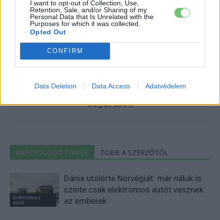
I want to opt-out of Collection, Use,
Retention, Sale, and/or Sharing of my
Personal Data that Is Unrelated with the
Purposes for which it was collected.
Opted Out
CONFIRM
Data Deletion
Data Access
Adatvédelem
Gulyas Zsolt
KAPCSOLÓDÓ CIKKEK
TÖBB A SZERZŐTŐL
Dánia utolérte Norvégiát: már náluk is
szinte csak elektromos autót vesznek
Elektromos
az emberek
autó