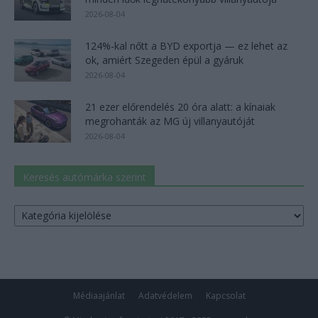
2026-08-04
124%-kal nőtt a BYD exportja — ez lehet az
ok, amiért Szegeden épül a gyáruk
2026-08-04
21 ezer előrendelés 20 óra alatt: a kínaiak
megrohanták az MG új villanyautóját
2026-08-04
Keresés autómárka szerint
Keresés
autómárka
szerint
Médiaajánlat
Adatvédelem
Kapcsolat