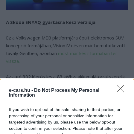
A Skoda ENYAQ gyártásra kész verziója
Ez a Volkswagen MEB platformjára épült elektromos SUV
koncepció formájában, Vision iV néven már bemutatkozott
tavaly Genfben, azonban
most már kész formában tér
vissza.
Az autó 302 lóerős lesz, 83 kWh-s akkumulátorral szerelik
fel és a WLTP hatótávja majdnem 500 km. Az autót
e-cars.hu -
Do Not Process My Personal
valószínűleg 3 féle akkumulátorvariációval lehet majd kapni,
Information
és kétfajta karosszéria stílusban, úgynevezett boxy
formával és a hagyományos SUV formával. A termelést
If you wish to opt-out of the sale, sharing to third parties, or
pedig már idén megkezdik.
processing of your personal or sensitive information for
targeted advertising by us, please use the below opt-out
section to confirm your selection. Please note that after your