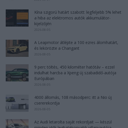
Kína szigorú határt szabott: legfeljebb 5% lehet
a hiba az elektromos autók akkumulátor-
kijelzőjén
2026-08-05
A Leapmotor átlépte a 100 ezres álomhatárt,
és lekörözte a Changant
2026-08-05
9 perc töltés, 450 kilométer hatótáv – ezzel
indulhat harcba a Xpeng új szabadidő-autója
Európában
2026-08-05
4000 állomás, 108 másodperc: itt a Nio új
csererekordja
2026-08-05
Az Audi letarolta saját rekordjait — készül
minden idők leghatékonyabb villanyautója