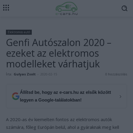
Elektromos autó
Genfi Autószalon 2020 –
ezeket az elektromos
modelleket várhatjuk
Írta:
Gulyas Zsolt
-
2020-02-15
0 hozzászólás
Állítsd be, hogy az e-cars.hu az elsők között
›
legyen a Google-találatokban!
A 2020-as év kiemelten fontos az elektromos autók
számára, főleg Európán belül, ahol a gyáraknak meg kell