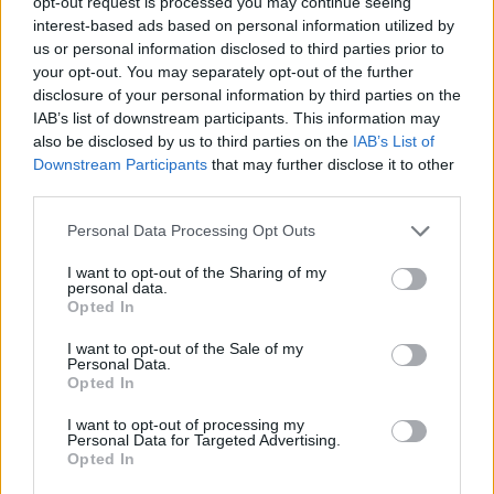
opt-out request is processed you may continue seeing
interest-based ads based on personal information utilized by
us or personal information disclosed to third parties prior to
your opt-out. You may separately opt-out of the further
disclosure of your personal information by third parties on the
IAB’s list of downstream participants. This information may
also be disclosed by us to third parties on the
IAB’s List of
Downstream Participants
that may further disclose it to other
third parties.
Personal Data Processing Opt Outs
Kövesd az e-cars.hu-t a Facebookon is, további
I want to opt-out of the Sharing of my
›
personal data.
tartalmakért!
Opted In
I want to opt-out of the Sale of my
Personal Data.
CÍMKÉK
Elektromos autó
Ganfi Autószalon
hamarosan
Opted In
I want to opt-out of processing my
Personal Data for Targeted Advertising.
Opted In