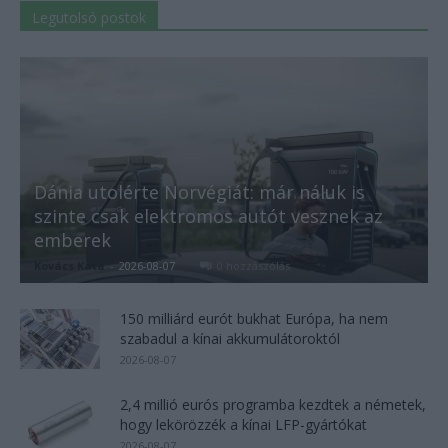
Legutolsó postok
Dánia utolérte Norvégiát: már náluk is
szinte csak elektromos autót vesznek az
emberek
Kovács Kata
-
2026-08-07
0 hozzászólás
150 milliárd eurót bukhat Európa, ha nem
szabadul a kínai akkumulátoroktól
2026-08-07
2,4 millió eurós programba kezdtek a németek,
hogy lekörözzék a kínai LFP-gyártókat
2026-08-07