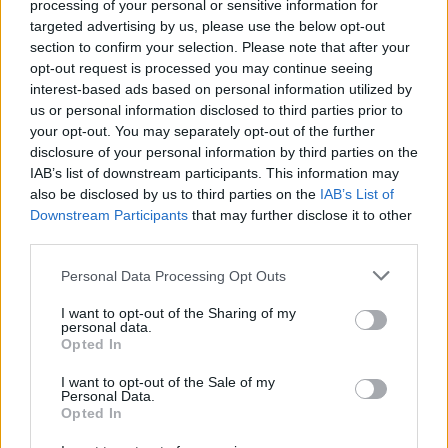
processing of your personal or sensitive information for
targeted advertising by us, please use the below opt-out
KAPCSOLÓDÓ CIKKEK
TÖBB A SZERZŐTŐL
section to confirm your selection. Please note that after your
opt-out request is processed you may continue seeing
Tesla: visszatért a régi árazás a magyar
interest-based ads based on personal information utilized by
Supercharger-hálózaton
us or personal information disclosed to third parties prior to
Elektromos
your opt-out. You may separately opt-out of the further
autó
disclosure of your personal information by third parties on the
IAB’s list of downstream participants. This information may
Csúcsidőn kívül 80 Ft/kWh,
also be disclosed by us to third parties on the
IAB’s List of
csúcsidőben 200 Ft/kWh: így alakul át a
Downstream Participants
that may further disclose it to other
Elektromos
Tesla töltési árazása Magyarországon
autó
third parties.
Personal Data Processing Opt Outs
10 millió Tesla gördült le a szalagról –
de valami elromlott közben
I want to opt-out of the Sharing of my
Elektromos
personal data.
autó
Opted In
I want to opt-out of the Sale of my
Personal Data.
Opted In