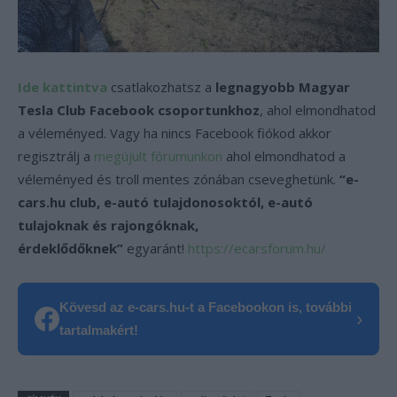
Ide kattintva
csatlakozhatsz a
legnagyobb Magyar
Tesla Club Facebook csoportunkhoz
, ahol elmondhatod
a véleményed. Vagy ha nincs Facebook fiókod akkor
regisztrálj a
megújult fórumunkon
ahol elmondhatod a
véleményed és troll mentes zónában cseveghetünk.
“e-
cars.hu club, e-autó tulajdonosoktól, e-autó
tulajoknak és rajongóknak,
érdeklődőknek”
egyaránt!
https://ecarsforum.hu/
Kövesd az e-cars.hu-t a Facebookon is, további
›
tartalmakért!