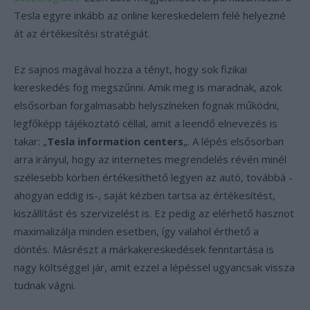
Tesla egyre inkább az online kereskedelem felé helyezné
át az értékesítési stratégiát.
Ez sajnos magával hozza a tényt, hogy sok fizikai
kereskedés fog megszűnni. Amik meg is maradnak, azok
elsősorban forgalmasabb helyszíneken fognak működni,
legfőképp tájékoztató céllal, amit a leendő elnevezés is
takar: „
Tesla information centers
„. A lépés elsősorban
arra irányul, hogy az internetes megrendelés révén minél
szélesebb körben értékesíthető legyen az autó, továbbá -
ahogyan eddig is-, saját kézben tartsa az értékesítést,
kiszállítást és szervizelést is. Ez pedig az elérhető hasznot
maximalizálja minden esetben, így valahol érthető a
döntés. Másrészt a márkakereskedések fenntartása is
nagy költséggel jár, amit ezzel a lépéssel ugyancsak vissza
tudnak vágni.