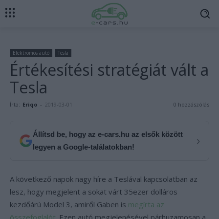
Elektromos autó
Tesla
Értékesítési stratégiát vált a
Tesla
Írta:
Eriqo
-
2019-03-01
0 hozzászólás
Állítsd be, hogy az e-cars.hu az elsők között
›
legyen a Google-találatokban!
A következő napok nagy híre a Teslával kapcsolatban az
lesz, hogy megjelent a sokat várt 35ezer dolláros
kezdőárú Model 3, amiről Gaben is
megírta az
összefoglalót.
Ezen autó megjelenésével párhuzamosan a