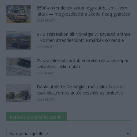
8500-an rendeltek vakon egy autót, amit nem
láttak — megkezdődött a Škoda Peaq gyártása
2026-08-07
97,6 százalékon áll Norvégia villanyautó-aránya
– közben átrendeződött a márkák sorrendje
2026-08-07
25 százalékkal sűrűbb energiát rejt az európai
szilárdtest-akkumulátor
2026-08-07
Dánia utolérte Norvégiát: már náluk is szinte
csak elektromos autót vesznek az emberek
2026-08-07
Keresés autómárka szerint
Keresés
autómárka