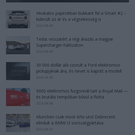
Hivatalos papírokban bukkant fel a Smart #2 –
kiderült az ár és a végsebesség is
2026-08-08
Tesla: visszatért a régi árazás a magyar
Supercharger-hálózaton
2026-08-08
30 000 dollár alá szorult a Ford elektromos
pickupjának ára, és nevet is kapott a modell
2026-08-08
9000 elektromos furgonnál tart a Royal Mail —
és brutális tempóban bővül a flotta
2026-08-08
München csak most érte utol Debrecent:
elindult a BMW i3 sorozatgyártása
2026-08-07