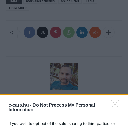
CÍMKÉK
márkakereskedés
online üzlet
Tesla
Tesla Store
Eriqo
e-cars.hu -
Do Not Process My Personal
Főállásban Informatikus kocka, de lelkében elkötelezett gamer,
Information
kütyü és immár e-autó rajongó!
If you wish to opt-out of the sale, sharing to third parties, or