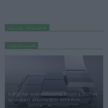
Kapcsolat - Médiaajánlat
Legutolsó postok
A BYD hat szabadalommal készül a 2027-es
szilárdtest-akkumulátor-áttörésre
Kovács Kata
-
2026-08-08
0 hozzászólás