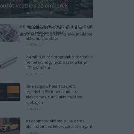
autót vesznek az emberek
Kovács Kata
-
2026-08-07
1 hozzászólás
n elektromos autóját a Peugeot 208-at. Sokat
150 milliárd eurót bukhat Európa, ha
nem szabadul a kínai
lemezhez társulhat egy 50 kWh-s akkumulátor
akkumulátoroktól
2026-08-07
2,4 millió eurós programba kezdtek a
németek, hogy lekörözzék a kínai
LFP-gyártókat
2026-08-07
Kína szigorú határt szabott:
legfeljebb 5% lehet a hiba az
elektromos autók akkumulátor-
kijelzőjén
2026-08-05
A Leapmotor átlépte a 100 ezres
álomhatárt, és lekörözte a Changant
2026-08-05