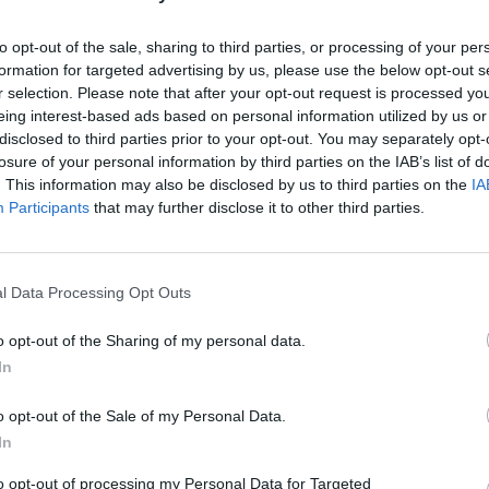
adow_color_hover=”#06c100″ btn_shadow_size=”2″ btn_font_siz
to opt-out of the sale, sharing to third parties, or processing of your per
formation for targeted advertising by us, please use the below opt-out s
r selection. Please note that after your opt-out request is processed y
›
, további tartalmakért!
eing interest-based ads based on personal information utilized by us or
disclosed to third parties prior to your opt-out. You may separately opt-
K
losure of your personal information by third parties on the IAB’s list of
a
. This information may also be disclosed by us to third parties on the
IA
sz
Participants
that may further disclose it to other third parties.
l
Peugeot
PSA
l Data Processing Opt Outs
o opt-out of the Sharing of my personal data.
In
o opt-out of the Sale of my Personal Data.
In
 a váltáson töprengsz? Érdekelnek a legfrissebb hírek az e-
to opt-out of processing my Personal Data for Targeted