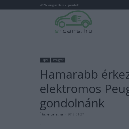
2026. augusztus 7. péntek
Opel
Peugeot
Hamarabb érkezi
elektromos Peug
gondolnánk
Írta:
e-cars.hu
-
2018-01-27