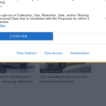
ztatnak a legújabb fejlesztések az elektromosság és a
ing.
or jó helyen jársz!
In
o opt-out of Collection, Use, Retention, Sale, and/or Sharing
ersonal Data that Is Unrelated with the Purposes for which it
lected.
Out
ŐL
CONFIRM
Data Deletion
Data Access
Adatvédelem
autó
Elektromos autó
ártott még ilyen gyors
Opel: a következő elektromos SUV-
r — és ez egy elektromos
juk kínai alapokon készül