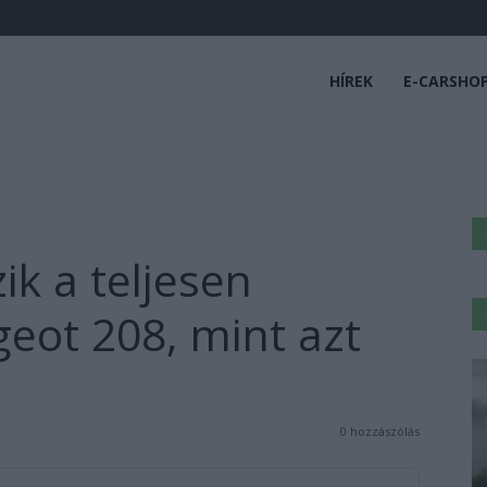
HÍREK
E-CARSHO
k a teljesen
eot 208, mint azt
0 hozzászólás