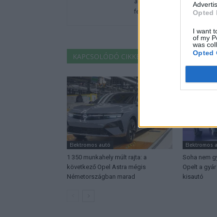
autók világából, vagy foglalko
Advertis
fenntarthatóság területén? Akk
Opted 
I want t
of my P
was col
Opted 
KAPCSOLÓDÓ CIKKEK
TÖBB A SZERZŐT
Elektromos autó
Elektromos 
1 350 munkahely múlt rajta: a
Soha nem gy
következő Opel Astra mégis
Opelt a gyá
Németországban marad
kisautó