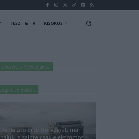
P
TESZT & TV
KISOKOS
Kapcsolat - Médiaajánlat
Legutolsó postok
Dánia utolérte Norvégiát: már
náluk is szinte csak elektromos