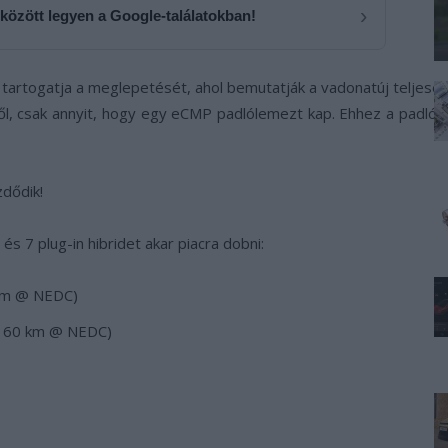
›
 között legyen a Google-találatokban!
 tartogatja a meglepetését, ahol bemutatják a vadonatúj teljese
ről, csak annyit, hogy egy eCMP padlólemezt kap. Ehhez a padló
dődik!
s 7 plug-in hibridet akar piacra dobni:
km @ NEDC)
, 60 km @ NEDC)