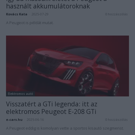
használt akkumulátoroknak
Kovács Kata
-
2025-07-29
0 hozzászólás
A Peugeot is példát mutat.
Elektromos autó
Visszatért a GTi legenda: itt az
elektromos Peugeot E-208 GTi
e-cars.hu
-
2025-06-16
0 hozzászólás
A Peugeot eddig is komolyan vette a sportos kisautó szegmenst.