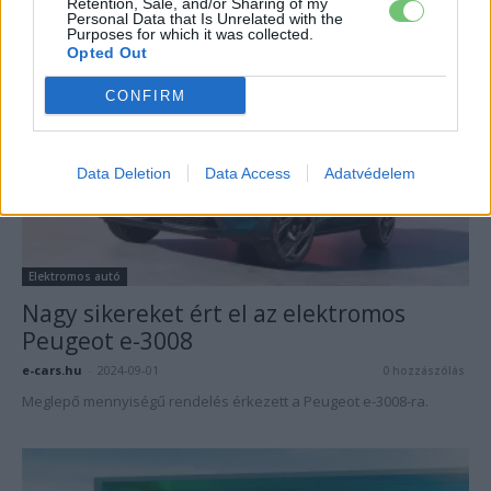
Retention, Sale, and/or Sharing of my
piacon a WLTP ciklus szerint.
Personal Data that Is Unrelated with the
Purposes for which it was collected.
Opted Out
CONFIRM
Data Deletion
Data Access
Adatvédelem
Elektromos autó
Nagy sikereket ért el az elektromos
Peugeot e-3008
e-cars.hu
-
2024-09-01
0 hozzászólás
Meglepő mennyiségű rendelés érkezett a Peugeot e-3008-ra.