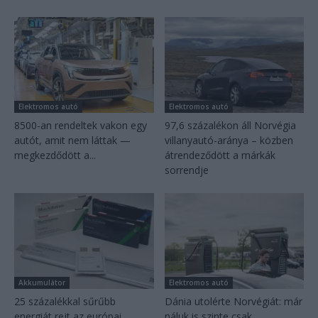
Elektromos autó
Elektromos autó
8500-an rendeltek vakon egy
97,6 százalékon áll Norvégia
autót, amit nem láttak —
villanyautó-aránya – közben
megkezdődött a...
átrendeződött a márkák
sorrendje
Akkumulátor
Elektromos autó
25 százalékkal sűrűbb
Dánia utolérte Norvégiát: már
energiát rejt az európai
náluk is szinte csak