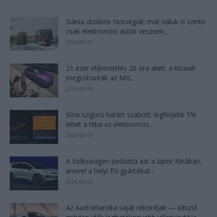
Dánia utolérte Norvégiát: már náluk is szinte
csak elektromos autót vesznek...
2026-08-07
21 ezer előrendelés 20 óra alatt: a kínaiak
megrohanták az MG...
2026-08-04
Kína szigorú határt szabott: legfeljebb 5%
lehet a hiba az elektromos...
2026-08-05
A Volkswagen bedobta azt a lapot Kínában,
amivel a helyi EV-gyártókat...
2026-08-04
Az Audi letarolta saját rekordjait — készül