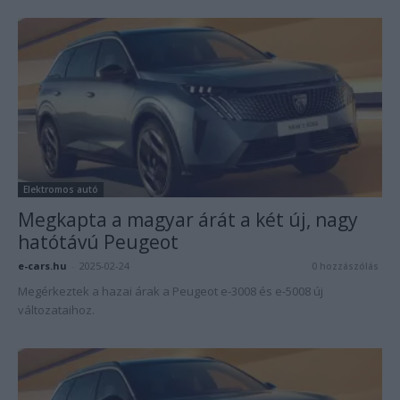
Elektromos autó
Megkapta a magyar árát a két új, nagy
hatótávú Peugeot
e-cars.hu
-
2025-02-24
0 hozzászólás
Megérkeztek a hazai árak a Peugeot e-3008 és e-5008 új
változataihoz.