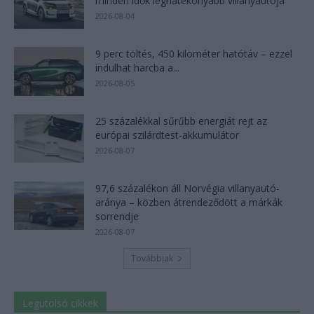
minden idők leghatékonyabb villanyautója
2026-08-04
9 perc töltés, 450 kilométer hatótáv – ezzel
indulhat harcba a...
2026-08-05
25 százalékkal sűrűbb energiát rejt az
európai szilárdtest-akkumulátor
2026-08-07
97,6 százalékon áll Norvégia villanyautó-
aránya – közben átrendeződött a márkák
sorrendje
2026-08-07
Továbbiak
Legutolsó cikkek