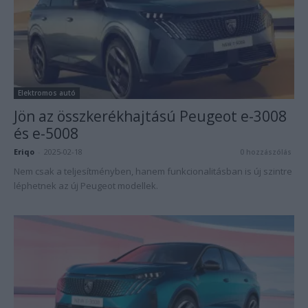
Elektromos autó
Jön az összkerékhajtású Peugeot e-3008
és e-5008
Eriqo
-
2025-02-18
0 hozzászólás
Nem csak a teljesítményben, hanem funkcionalitásban is új szintre
léphetnek az új Peugeot modellek.