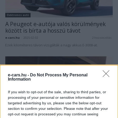
Elektromos autó
A Peugeot e-autója valós körülmények
között is bírta a hosszú távot
e-cars.hu
-
2025-02-02
2 hozzászólás
Ezek kilométeres távon vizsgálták a nagy akkus E-3008-at.
e-cars.hu -
Do Not Process My Personal
Information
If you wish to opt-out of the sale, sharing to third parties, or
processing of your personal or sensitive information for
targeted advertising by us, please use the below opt-out
Elektromos autó
section to confirm your selection. Please note that after your
opt-out request is processed you may continue seeing
Megérkezett a tisztán elektromos