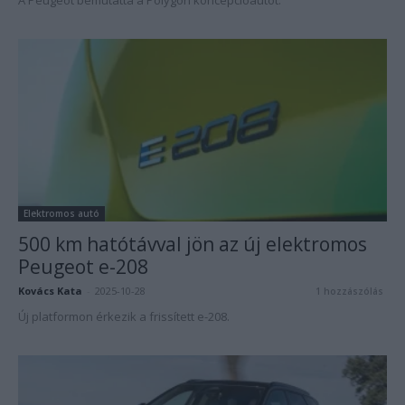
A Peugeot bemutatta a Polygon koncepcióautót.
Elektromos autó
500 km hatótávval jön az új elektromos
Peugeot e-208
Kovács Kata
-
2025-10-28
1 hozzászólás
Új platformon érkezik a frissített e-208.