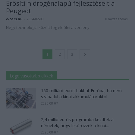
Erősíti hidrogénalapú fejlesztéseit a
Peugeot
e-cars.hu
-
2024-02-03
0 hozzászólás
Négy technológia között fog eldőlni a verseny.
1
2
3
Legolvasottabb cikkek
150 milliárd eurót bukhat Európa, ha nem
szabadul a kínai akkumulátoroktól
2026-08-07
2,4 millió eurós programba kezdtek a
németek, hogy lekörözzék a kínai...
2026-08-07