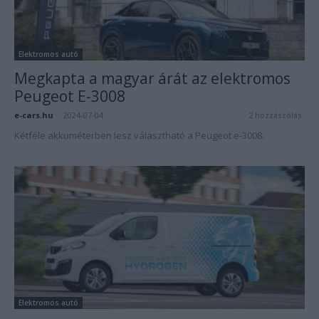
Elektromos autó
Megkapta a magyar árát az elektromos
Peugeot E-3008
e-cars.hu
-
2024-07-04
2 hozzászólás
Kétféle akkuméterben lesz választható a Peugeot e-3008.
Elektromos autó