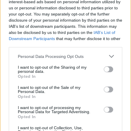
interest-based ads based on personal information utilized by
Peugeot e-408
us or personal information disclosed to third parties prior to
e-cars.hu
-
2024-10-11
4 hozzászólás
your opt-out. You may separately opt-out of the further
disclosure of your personal information by third parties on the
Akár 453 kilométeres hatótávval bír az új elektromos Peugeot e-
IAB’s list of downstream participants. This information may
408.
also be disclosed by us to third parties on the
IAB’s List of
Downstream Participants
that may further disclose it to other
third parties.
Personal Data Processing Opt Outs
I want to opt-out of the Sharing of my
personal data.
Opted In
I want to opt-out of the Sale of my
Personal Data.
Opted In
Elektromos autó
700 és 668 kilométeres WLTP hatótávot
I want to opt-out of processing my
Personal Data for Targeted Advertising.
kapott a két új Peugeot
Opted In
e-cars.hu
-
2024-09-22
16 hozzászólás
I want to opt-out of Collection, Use,
A legnagyobb elektromos hatótávot kínálja a két Peugeot az SUV-