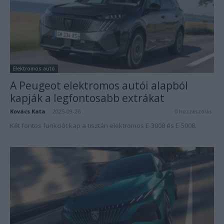
Elektromos autó
A Peugeot elektromos autói alapból
kapják a legfontosabb extrákat
Kovács Kata
-
2025-09-26
0 hozzászólás
Két fontos funkciót kap a tisztán elektromos E-3008 és E-5008.