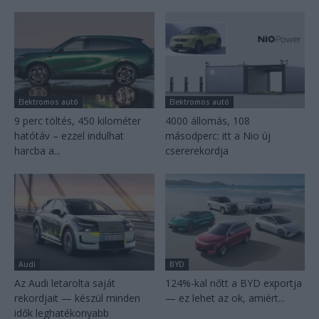
Elektromos autó
Elektromos autó
9 perc töltés, 450 kilométer
4000 állomás, 108
hatótáv – ezzel indulhat
másodperc: itt a Nio új
harcba a...
csererekordja
Audi
BYD
Az Audi letarolta saját
124%-kal nőtt a BYD exportja
rekordjait — készül minden
— ez lehet az ok, amiért...
idők leghatékonyabb