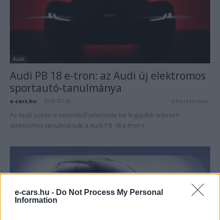
Audi
Audi PB 18 e-tron: az Audi új elektromos
sportautó-tanulmánya
e-cars.hu
-
2018-07-30
0 hozzászólás
Az Audi szinte a semmiből jelentette be legújabb teljesen
elektromos tanulmányát a Audi PB 18 e-tron-t.
e-cars.hu -
Do Not Process My Personal
Information