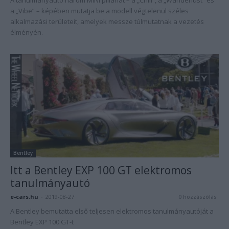
A tanulmányautó három MINI pillanat – a „Chill”, a „Wanderlust” és
a „Vibe” – képében mutatja be a modell végtelenül széles
alkalmazási területeit, amelyek messze túlmutatnak a vezetés
élményén.
Bentley
Itt a Bentley EXP 100 GT elektromos
tanulmányautó
e-cars.hu
-
2019-08-27
0 hozzászólás
A Bentley bemutatta első teljesen elektromos tanulmányautóját a
Bentley EXP 100 GT-t