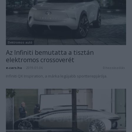
Elektromos autó
Az Infiniti bemutatta a tisztán
elektromos crossoverét
e-cars.hu
-
2019-01-06
0 hozzászólás
Infiniti QX Inspiration, a márka legújabb sportterepjárója.