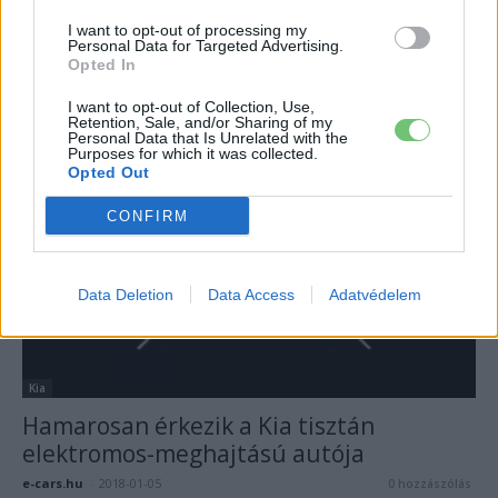
e-cars.hu
-
2018-01-09
0 hozzászólás
I want to opt-out of processing my
Personal Data for Targeted Advertising.
Múlt hét pénteken jött a hír, hogy a héten megrendezendő CES
Opted In
kiállításon, a Kia egy új, tisztán elektromos tanulmányt fog
bemutatni. A jelenlegi Niro alapjaira. Hát eljött ez az idő is, a jól
I want to opt-out of Collection, Use,
Retention, Sale, and/or Sharing of my
ismert modell tisztán elektromos változatáról lehullt a lepel.
Personal Data that Is Unrelated with the
Purposes for which it was collected.
Opted Out
CONFIRM
Data Deletion
Data Access
Adatvédelem
Kia
Hamarosan érkezik a Kia tisztán
elektromos-meghajtású autója
e-cars.hu
-
2018-01-05
0 hozzászólás