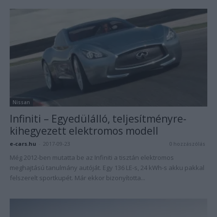
Nissan
Infiniti – Egyedülálló, teljesítményre-
kihegyezett elektromos modell
e-cars.hu
-
2017-09-23
0 hozzászólás
Még 2012-ben mutatta be az Infiniti a tisztán elektromos
meghajtású tanulmány autóját. Egy 136 LE-s, 24 kWh-s akku pakkal
felszerelt sportkupét. Már ekkor bizonyította...