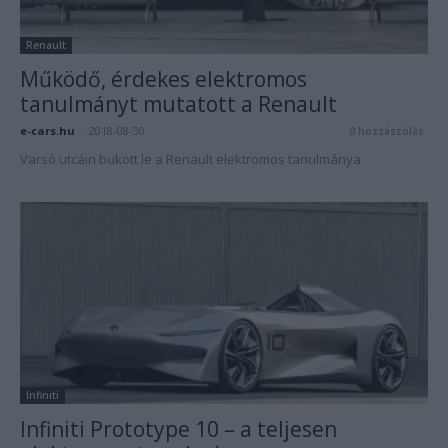
Renault
Működő, érdekes elektromos
tanulmányt mutatott a Renault
e-cars.hu
-
2018-08-30
0 hozzászólás
Varsó utcáin bukott le a Renault elektromos tanulmánya
Infiniti
Infiniti Prototype 10 – a teljesen