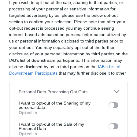
If you wish to opt-out of the sale, sharing to third parties, or
processing of your personal or sensitive information for
Skoda
targeted advertising by us, please use the below opt-out
Hibrid tanulmány a Skoda-tól
section to confirm your selection. Please note that after your
opt-out request is processed you may continue seeing
e-cars.hu
-
2018-02-01
0 hozzászólás
interest-based ads based on personal information utilized by
A cseh gyártó létrehozott egy projektet, aminek a lényege, hogy
us or personal information disclosed to third parties prior to
2025-ig bővítsék a SUV választékot, valamit plug-in hibrid
your opt-out. You may separately opt-out of the further
modelleket emeljenek be a teljesen elektromos kocsik mellé.
disclosure of your personal information by third parties on the
IAB’s list of downstream participants. This information may
also be disclosed by us to third parties on the
IAB’s List of
Downstream Participants
that may further disclose it to other
third parties.
Personal Data Processing Opt Outs
I want to opt-out of the Sharing of my
personal data.
Opted In
I want to opt-out of the Sale of my
Kia
Personal Data.
Opted In
Bemutatták a Kia Niro EV tanulmányt