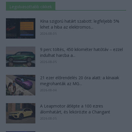
Legolvasottabb cikkek
Kína szigorú határt szabott: legfeljebb 5%
lehet a hiba az elektromos...
2026-08-05
9 perc töltés, 450 kilométer hatótáv – ezzel
indulhat harcba a...
2026-08-05
21 ezer előrendelés 20 óra alatt: a kínaiak
megrohanták az MG...
2026-08-04
A Leapmotor átlépte a 100 ezres
álomhatárt, és lekörözte a Changant
2026-08-05