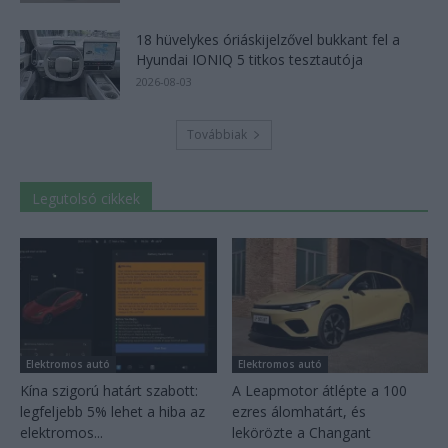
18 hüvelykes óriáskijelzővel bukkant fel a
Hyundai IONIQ 5 titkos tesztautója
2026-08-03
Továbbiak
Legutolsó cikkek
Elektromos autó
Elektromos autó
Kína szigorú határt szabott:
A Leapmotor átlépte a 100
legfeljebb 5% lehet a hiba az
ezres álomhatárt, és
elektromos...
lekörözte a Changant