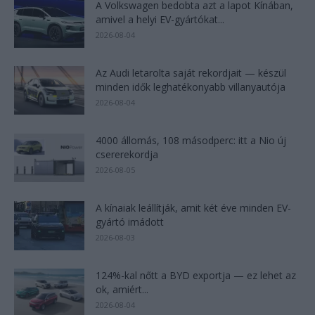
A Volkswagen bedobta azt a lapot Kínában,
amivel a helyi EV-gyártókat...
2026-08-04
Az Audi letarolta saját rekordjait — készül
minden idők leghatékonyabb villanyautója
2026-08-04
4000 állomás, 108 másodperc: itt a Nio új
csererekordja
2026-08-05
A kínaiak leállítják, amit két éve minden EV-
gyártó imádott
2026-08-03
124%-kal nőtt a BYD exportja — ez lehet az
ok, amiért...
2026-08-04