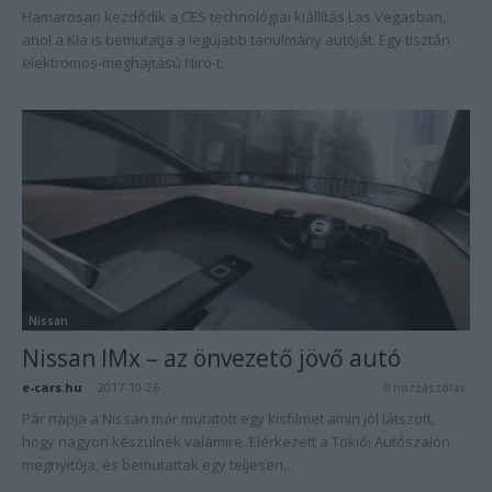
Hamarosan kezdődik a CES technológiai kiállítás Las Vegasban,
ahol a Kia is bemutatja a legújabb tanulmány autóját. Egy tisztán
elektromos-meghajtású Niro-t.
Nissan
Nissan IMx – az önvezető jövő autó
e-cars.hu
-
2017-10-26
0 hozzászólás
Pár napja a Nissan már mutatott egy kisfilmet amin jól látszott,
hogy nagyon készülnek valamire. Elérkezett a Tokiói Autószalon
megnyitója, és bemutattak egy teljesen...