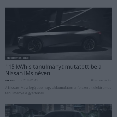
Elektromos autó
115 kWh-s tanulmányt mutatott be a
Nissan IMs néven
e-cars.hu
-
2019-01-15
0 hozzászólás
A Nissan IMs a legújabb nagy akkumulátorral felszerelt elektromos
tanulmánya a gyártónak.