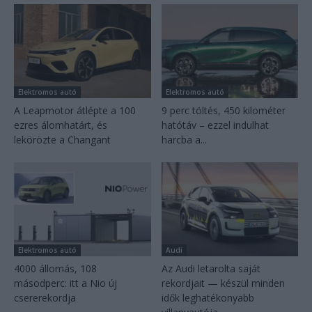
Elektromos autó
Elektromos autó
A Leapmotor átlépte a 100
9 perc töltés, 450 kilométer
ezres álomhatárt, és
hatótáv – ezzel indulhat
lekörözte a Changant
harcba a...
Elektromos autó
Audi
4000 állomás, 108
Az Audi letarolta saját
másodperc: itt a Nio új
rekordjait — készül minden
csererekordja
idők leghatékonyabb