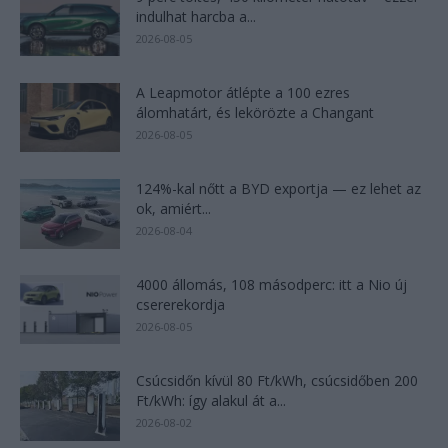
indulhat harcba a...
2026-08-05
A Leapmotor átlépte a 100 ezres
álomhatárt, és lekörözte a Changant
2026-08-05
124%-kal nőtt a BYD exportja — ez lehet az
ok, amiért...
2026-08-04
4000 állomás, 108 másodperc: itt a Nio új
csererekordja
2026-08-05
Csúcsidőn kívül 80 Ft/kWh, csúcsidőben 200
Ft/kWh: így alakul át a...
2026-08-02