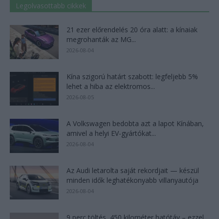
Legolvasottabb cikkek
21 ezer előrendelés 20 óra alatt: a kínaiak
megrohanták az MG...
2026-08-04
Kína szigorú határt szabott: legfeljebb 5%
lehet a hiba az elektromos...
2026-08-05
A Volkswagen bedobta azt a lapot Kínában,
amivel a helyi EV-gyártókat...
2026-08-04
Az Audi letarolta saját rekordjait — készül
minden idők leghatékonyabb villanyautója
2026-08-04
9 perc töltés, 450 kilométer hatótáv – ezzel