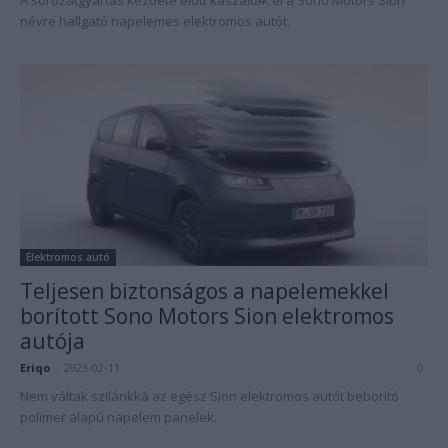
A sorozatgyártás kezdete előtt kaszálták el a Sono Motors Sion
névre hallgató napelemes elektromos autót.
Elektromos autó
Teljesen biztonságos a napelemekkel
borított Sono Motors Sion elektromos
autója
Eriqo
-
2023-02-11
0
Nem váltak szilánkká az egész Sion elektromos autót beborító
polimer alapú napelem panelek.