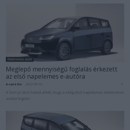
Elektromos autó
Meglepő mennyiségű foglalás érkezett
az első napelemes e-autóra
e-cars.hu
-
2022-09-06
0
A Sion jó úton halad afelé, hogy a világ első napelemes elektromos
autója legyen.