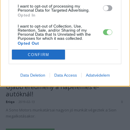
autón dolgozik, és most hivatalosan is bemutatták, hogyan néz ki a
I want to opt-out of processing my
gyártási verzió belseje.
Personal Data for Targeted Advertising.
Opted In
I want to opt-out of Collection, Use,
Retention, Sale, and/or Sharing of my
Personal Data that Is Unrelated with the
Purposes for which it was collected.
Opted Out
CONFIRM
Data Deletion
Data Access
Adatvédelem
Elektromos autó
Újabb eredmény a napelemes e-
autóknál!
Eriqo
-
2019-02-13
0
A Sono Motors munkatársai nagyon jó munkát végeztek a Sion
megalkotásakor.