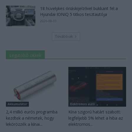
18 hüvelykes óriáskijelzővel bukkant fel a
Hyundai IONIQ 5 titkos tesztautója
2026-08-03
Továbbiak
Legutolsó cikkek
Akkumulátor
Elektromos autó
2,4 millió eurós programba
Kína szigorú határt szabott:
kezdtek a németek, hogy
legfeljebb 5% lehet a hiba az
lekörözzék a kínai...
elektromos...