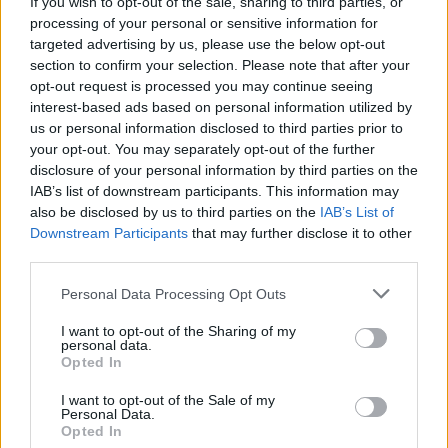
If you wish to opt-out of the sale, sharing to third parties, or
Eriqo
-
2021-04-15
0
processing of your personal or sensitive information for
A napelemes elektromos autós (SEV - Soler Electric vehicle)
targeted advertising by us, please use the below opt-out
kategóriájának egyik leső versenyzője a Sono Motors és autójuk a
section to confirm your selection. Please note that after your
Sion.
opt-out request is processed you may continue seeing
interest-based ads based on personal information utilized by
us or personal information disclosed to third parties prior to
your opt-out. You may separately opt-out of the further
disclosure of your personal information by third parties on the
IAB’s list of downstream participants. This information may
also be disclosed by us to third parties on the
IAB’s List of
Downstream Participants
that may further disclose it to other
third parties.
Personal Data Processing Opt Outs
Elektromos autó
I want to opt-out of the Sharing of my
personal data.
A Sono belülről is megmutatta a
Opted In
napelemes e-autóját
I want to opt-out of the Sale of my
e-cars.hu
-
2019-09-03
0
Personal Data.
Opted In
A Sono Motors egy viszonylag olcsó, napenergia által működtetett