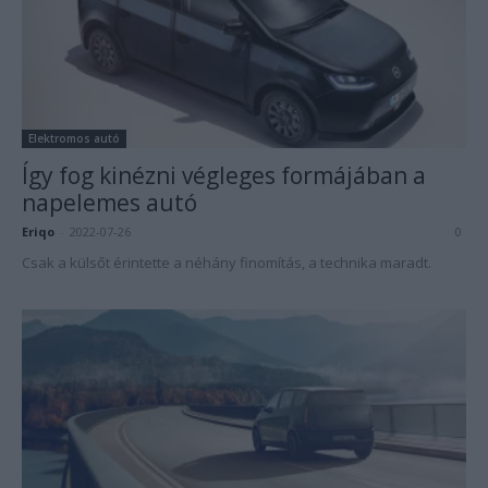
Elektromos autó
Így fog kinézni végleges formájában a
napelemes autó
Eriqo
-
2022-07-26
0
Csak a külsőt érintette a néhány finomítás, a technika maradt.