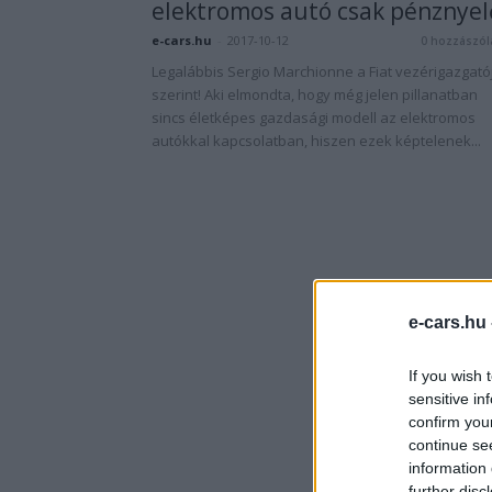
elektromos autó csak pénznyel
e-cars.hu
-
2017-10-12
0 hozzászól
Legalábbis Sergio Marchionne a Fiat vezérigazgató
szerint! Aki elmondta, hogy még jelen pillanatban
sincs életképes gazdasági modell az elektromos
autókkal kapcsolatban, hiszen ezek képtelenek...
e-cars.hu
If you wish 
sensitive in
confirm you
continue se
information 
further disc