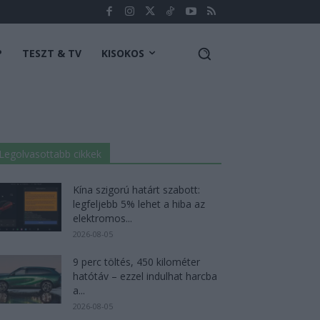
P
TESZT & TV
KISOKOS
Legolvasottabb cikkek
Kína szigorú határt szabott:
legfeljebb 5% lehet a hiba az
elektromos...
2026-08-05
9 perc töltés, 450 kilométer
hatótáv – ezzel indulhat harcba
a...
2026-08-05