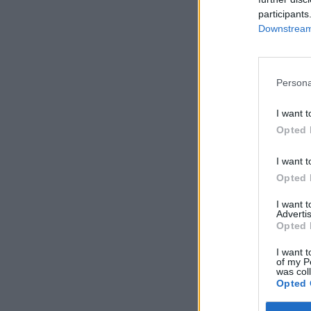
participants
Downstream 
Persona
I want t
Opted 
I want t
Opted 
I want 
Advertis
Opted 
I want t
of my P
was col
Opted 