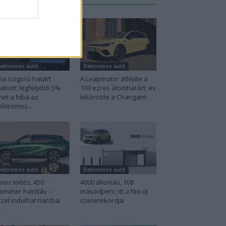
lektromos autó
Elektromos autó
na szigorú határt
A Leapmotor átlépte a
abott: legfeljebb 5%
100 ezres álomhatárt, és
het a hiba az
lekörözte a Changant
ektromos...
lektromos autó
Elektromos autó
perc töltés, 450
4000 állomás, 108
lométer hatótáv –
másodperc: itt a Nio új
zel indulhat harcba
csererekordja
.