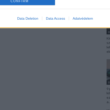
CONFIRM
Data Deletion
Data Access
Adatvédelem
E
Kí
sz
le
el
E
9 
ki
ez
a..