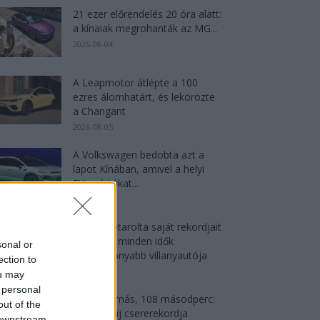
21 ezer előrendelés 20 óra alatt:
a kínaiak megrohanták az MG...
2026-08-04
A Leapmotor átlépte a 100
ezres álomhatárt, és lekörözte
a Changant
2026-08-05
A Volkswagen bedobta azt a
lapot Kínában, amivel a helyi
EV-gyártókat...
2026-08-04
Az Audi letarolta saját rekordjait
— készül minden idők
sonal or
leghatékonyabb villanyautója
ection to
2026-08-04
ou may
 personal
4000 állomás, 108 másodperc:
out of the
itt a Nio új csererekordja
 downstream