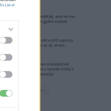
2026-08-05
B’s List of
A kínaiak leállítják, amit két éve
minden EV-gyártó imádott
2026-08-03
124%-kal nőtt a BYD exportja
— ez lehet az ok, amiért...
2026-08-04
18 hüvelykes óriáskijelzővel
bukkant fel a Hyundai IONIQ 5
titkos tesztautója
2026-08-03
Továbbiak
Legutolsó cikkek