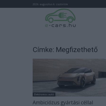
2026. augusztus 6. csütörtök
Címke: Megfizethető
Elektromos autó
Ambiciózus gyártási céllal