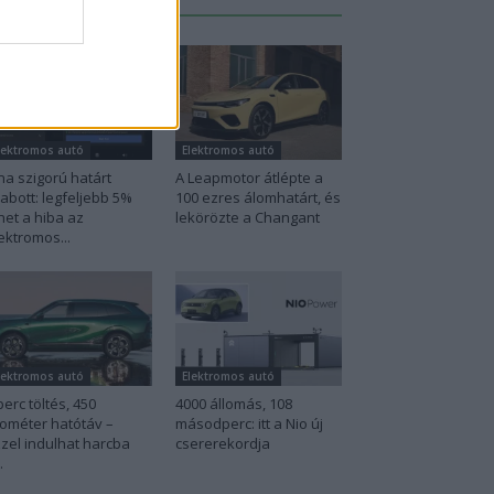
Legutolsó cikkek
lektromos autó
Elektromos autó
na szigorú határt
A Leapmotor átlépte a
abott: legfeljebb 5%
100 ezres álomhatárt, és
het a hiba az
lekörözte a Changant
ektromos...
lektromos autó
Elektromos autó
perc töltés, 450
4000 állomás, 108
lométer hatótáv –
másodperc: itt a Nio új
zel indulhat harcba
csererekordja
.