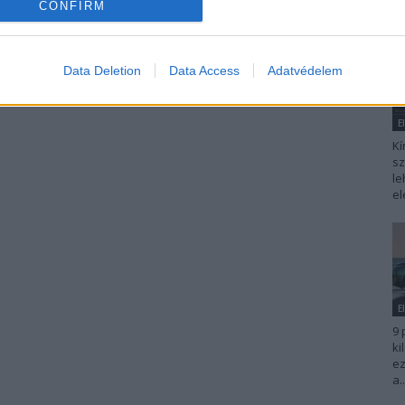
CONFIRM
Data Deletion
Data Access
Adatvédelem
E
Kí
sz
le
el
E
9 
ki
ez
a..