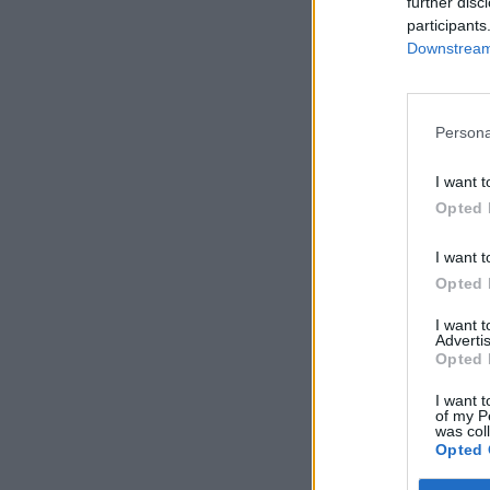
further disc
participants
Downstream 
Persona
I want t
Opted 
I want t
Opted 
I want 
Advertis
Opted 
I want t
of my P
was col
Opted 