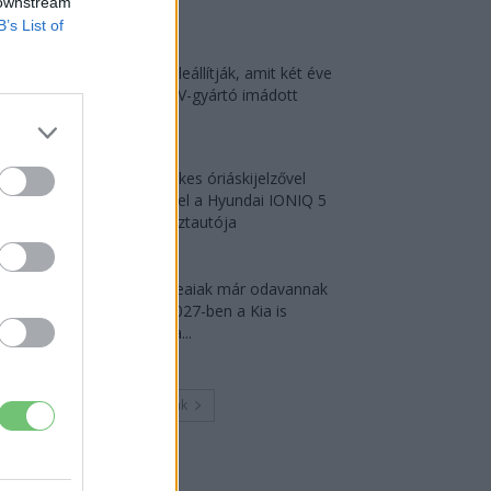
 downstream
2026-08-05
B’s List of
A kínaiak leállítják, amit két éve
minden EV-gyártó imádott
2026-08-03
18 hüvelykes óriáskijelzővel
bukkant fel a Hyundai IONIQ 5
titkos tesztautója
2026-08-03
A dél-koreaiak már odavannak
érte — 2027-ben a Kia is
megkapja...
2026-07-29
Továbbiak