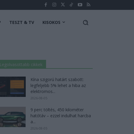
P
TESZT & TV
KISOKOS
Legolvasottabb cikkek
Kína szigorú határt szabott:
legfeljebb 5% lehet a hiba az
elektromos...
2026-08-05
9 perc töltés, 450 kilométer
hatótáv – ezzel indulhat harcba
a...
2026-08-05