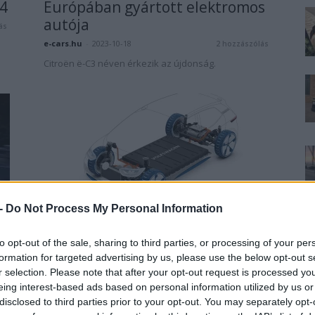
V4
Európában gyártott elektromos
autója
ás
e-cars.hu
-
2023-10-18
2 hozzászólás
Citroën ë-C3 néven érkezik az újdonság.
Elektromos autó
 -
Do Not Process My Personal Information
Volkswagen: új elektromos
modell jön 22 000 dollárért
to opt-out of the sale, sharing to third parties, or processing of your per
formation for targeted advertising by us, please use the below opt-out s
Rozsa Arpad
-
2020-05-05
ás
9 hozzászólás
r selection. Please note that after your opt-out request is processed y
Várjuk ki a végét!
eing interest-based ads based on personal information utilized by us or
disclosed to third parties prior to your opt-out. You may separately opt-