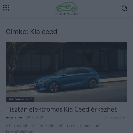
Címke: Kia ceed
Elektromos autó
Tisztán elektromos Kia Ceed érkezhet
e-cars.hu
-
2019-09-30
0 hozzászólás
A Kia tovább erősítené jelenlétét az elektromos autók
kategóriájában