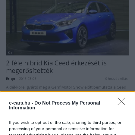
Kia
2 féle hibrid Kia Ceed érkezését is
megerősítették
Eriqo
-
2018-03-05
0 hozzászólás
A dél-korei gyártó még a Genf Motor Show előtt bemutatta a Ceed
3. generációját.
e-cars.hu -
Do Not Process My Personal
Information
Legolvasottabb cikkek
If you wish to opt-out of the sale, sharing to third parties, or
Kína szigorú határt szabott: legfeljebb 5%
processing of your personal or sensitive information for
lehet a hiba az elektromos...
targeted advertising by us, please use the below opt-out