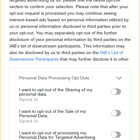
2026-08-05
section to confirm your selection. Please note that after your
opt-out request is processed you may continue seeing
interest-based ads based on personal information utilized by
9 perc töltés, 450 kilométer hatótáv – ezzel
us or personal information disclosed to third parties prior to
indulhat harcba a...
your opt-out. You may separately opt-out of the further
2026-08-05
disclosure of your personal information by third parties on the
IAB’s list of downstream participants. This information may
21 ezer előrendelés 20 óra alatt: a kínaiak
also be disclosed by us to third parties on the
IAB’s List of
megrohanták az MG...
Downstream Participants
that may further disclose it to other
2026-08-04
third parties.
Personal Data Processing Opt Outs
A Leapmotor átlépte a 100 ezres
álomhatárt, és lekörözte a Changant
I want to opt-out of the Sharing of my
personal data.
2026-08-05
Opted In
A Volkswagen bedobta azt a lapot Kínában,
I want to opt-out of the Sale of my
Personal Data.
amivel a helyi EV-gyártókat...
Opted In
2026-08-04
I want to opt-out of processing my
Personal Data for Targeted Advertising.