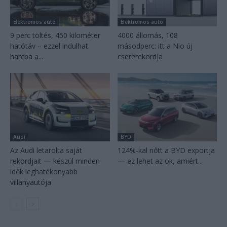
Elektromos autó
Elektromos autó
9 perc töltés, 450 kilométer
4000 állomás, 108
hatótáv – ezzel indulhat
másodperc: itt a Nio új
harcba a...
csererekordja
Audi
BYD
Az Audi letarolta saját
124%-kal nőtt a BYD exportja
rekordjait — készül minden
— ez lehet az ok, amiért...
idők leghatékonyabb
villanyautója