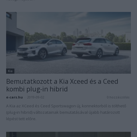
Kia
Bemutatkozott a Kia Xceed és a Ceed
kombi plug-in hibrid
e-cars.hu
-
2019-09-02
0 hozzászólás
A Kia az XCeed és Ceed Sportswagon új, konnektorból is tölthető
(plug-in hibrid) változatainak bemutatásával újabb határozott
lépést tett előre.