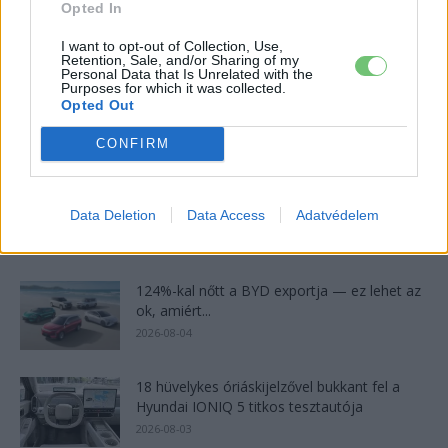
Az Audi letarolta saját rekordjait — készül
Opted In
minden idők leghatékonyabb villanyautója
2026-08-04
I want to opt-out of Collection, Use,
Retention, Sale, and/or Sharing of my
Personal Data that Is Unrelated with the
Purposes for which it was collected.
4000 állomás, 108 másodperc: itt a Nio új
Opted Out
csererekordja
2026-08-05
CONFIRM
A kínaiak leállítják, amit két éve minden EV-
gyártó imádott
Data Deletion
Data Access
Adatvédelem
2026-08-03
124%-kal nőtt a BYD exportja — ez lehet az
ok, amiért...
2026-08-04
18 hüvelykes óriáskijelzővel bukkant fel a
Hyundai IONIQ 5 titkos tesztautója
2026-08-03