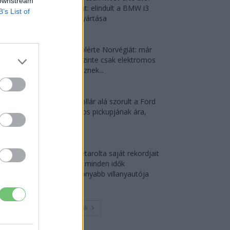
 downstream
Debrecent: elindult a BMW i3
B’s List of
sorozatgyártása
2026-08-07
Dánia utolérte Norvégiát: már
náluk is szinte csak elektromos
autót vesznek...
2026-08-07
30 000 dollár alá szorult a Ford
elektromos pickupjának ára,
és...
2026-08-08
Az Audi letarolta saját rekordjait
— készül minden idők
leghatékonyabb villanyautója
2026-08-04
Továbbiak