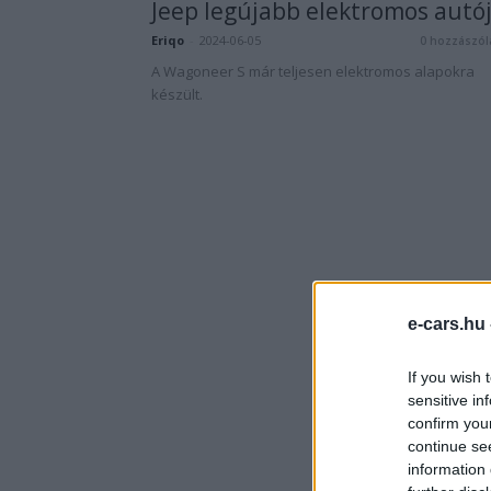
Jeep legújabb elektromos autó
Eriqo
-
2024-06-05
0 hozzászól
A Wagoneer S már teljesen elektromos alapokra
készült.
e-cars.hu
If you wish 
sensitive in
confirm you
continue se
information 