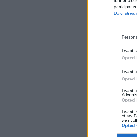
further disc
participants
Downstream 
Persona
I want t
Opted 
I want t
Opted 
I want 
Advertis
Opted 
I want t
of my P
was col
Opted 