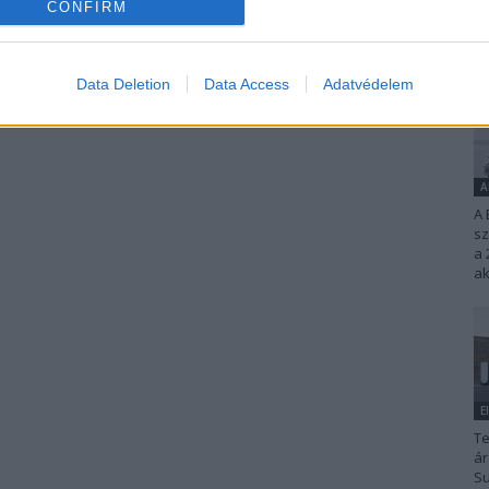
CONFIRM
Data Deletion
Data Access
Adatvédelem
A
A 
s
a 
ak
E
Te
ár
Su