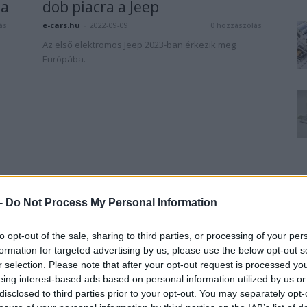
ja
dob piacra a Jeep
e-cars.hu
-
2022-09-09
ás
0 hozzászólás
Az első elektromos Jeep 2023-ban érkezik meg
Európába.
 -
Do Not Process My Personal Information
to opt-out of the sale, sharing to third parties, or processing of your per
formation for targeted advertising by us, please use the below opt-out s
r selection. Please note that after your opt-out request is processed y
eing interest-based ads based on personal information utilized by us or
disclosed to third parties prior to your opt-out. You may separately opt-