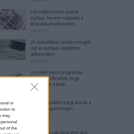
2026-08-07
150 milliárd eurót bukhat
Európa, ha nem szabadul a
kínai akkumulátoroktól
2026-08-07
25 százalékkal sűrűbb energiát
rejt az európai szilárdtest-
akkumulátor
2026-08-07
2,4 millió eurós programba
kezdtek a németek, hogy
lekörözzék a kínai...
2026-08-07
Tesla: visszatért a régi árazás a
sonal or
magyar Supercharger-
ection to
hálózaton
ou may
2026-08-08
 personal
out of the
München csak most érte utol