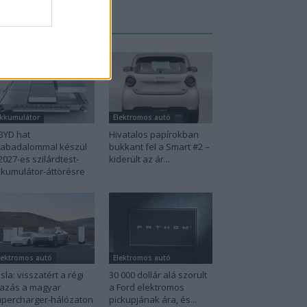
Legutolsó cikkek
kkumulátor
Elektromos autó
BYD hat
Hivatalos papírokban
zabadalommal készül
bukkant fel a Smart #2 –
2027-es szilárdtest-
kiderült az ár...
kumulátor-áttörésre
lektromos autó
Elektromos autó
sla: visszatért a régi
30 000 dollár alá szorult
azás a magyar
a Ford elektromos
percharger-hálózaton
pickupjának ára, és...