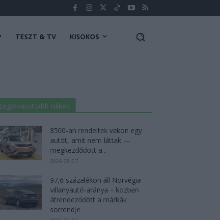
P
TESZT & TV
KISOKOS
Legolvasottabb cikkek
8500-an rendeltek vakon egy
autót, amit nem láttak —
megkezdődött a...
2026-08-07
97,6 százalékon áll Norvégia
villanyautó-aránya – közben
átrendeződött a márkák
sorrendje