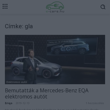
Címke: gla
Elektromos autó
Bemutatták a Mercedes-Benz EQA
elektromos autót
Eriqo
-
2019-12-13
1 hozzászólás