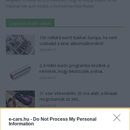
Meglepő fordulat az EQA életében, hogy az eddig ötajtós ferde
hátúnak hitt autó inkább a GLA-ból merített ihletet!
Legolvasottabb cikkek
150 milliárd eurót bukhat Európa, ha nem
szabadul a kínai akkumulátoroktól
2026-08-07
2,4 millió eurós programba kezdtek a
németek, hogy lekörözzék a kínai...
2026-08-07
21 ezer előrendelés 20 óra alatt: a kínaiak
megrohanták az MG...
2026-08-04
e-cars.hu -
Do Not Process My Personal
Kína szigorú határt szabott: legfeljebb 5%
Information
lehet a hiba az elektromos...