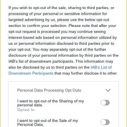
2026-08-05
If you wish to opt-out of the sale, sharing to third parties, or
processing of your personal or sensitive information for
A Volkswagen bedobta azt a lapot Kínában,
targeted advertising by us, please use the below opt-out
amivel a helyi EV-gyártókat...
section to confirm your selection. Please note that after your
2026-08-04
opt-out request is processed you may continue seeing
interest-based ads based on personal information utilized by
us or personal information disclosed to third parties prior to
Az Audi letarolta saját rekordjait — készül
your opt-out. You may separately opt-out of the further
minden idők leghatékonyabb villanyautója
disclosure of your personal information by third parties on the
2026-08-04
IAB’s list of downstream participants. This information may
also be disclosed by us to third parties on the
IAB’s List of
Dánia utolérte Norvégiát: már náluk is szinte
Downstream Participants
that may further disclose it to other
csak elektromos autót vesznek...
third parties.
2026-08-07
Personal Data Processing Opt Outs
9 perc töltés, 450 kilométer hatótáv – ezzel
I want to opt-out of the Sharing of my
personal data.
indulhat harcba a...
Opted In
2026-08-05
I want to opt-out of the Sale of my
Personal Data.