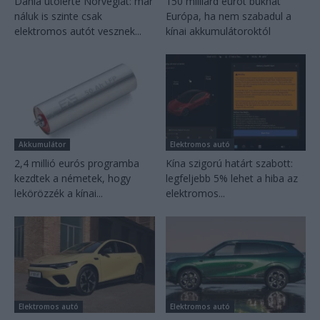
Dánia utolérte Norvégiát: már
150 milliárd eurót bukhat
náluk is szinte csak
Európa, ha nem szabadul a
elektromos autót vesznek...
kínai akkumulátoroktól
Akkumulátor
Elektromos autó
2,4 millió eurós programba
Kína szigorú határt szabott:
kezdtek a németek, hogy
legfeljebb 5% lehet a hiba az
lekörözzék a kínai...
elektromos...
Elektromos autó
Elektromos autó