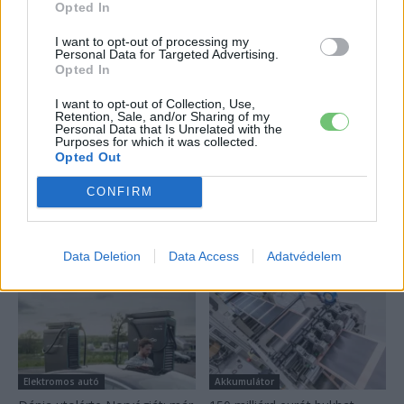
A Leapmotor átlépte a 100 ezres
Opted In
álomhatárt, és lekörözte a Changant
2026-08-05
I want to opt-out of processing my
Personal Data for Targeted Advertising.
Opted In
124%-kal nőtt a BYD exportja — ez lehet az
I want to opt-out of Collection, Use,
ok, amiért...
Retention, Sale, and/or Sharing of my
2026-08-04
Personal Data that Is Unrelated with the
Purposes for which it was collected.
Opted Out
Továbbiak
CONFIRM
Legutolsó cikkek
Data Deletion
Data Access
Adatvédelem
Elektromos autó
Akkumulátor