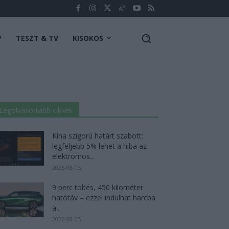
P
TESZT & TV
KISOKOS
Legolvasottabb cikkek
Kína szigorú határt szabott:
legfeljebb 5% lehet a hiba az
elektromos...
2026-08-05
9 perc töltés, 450 kilométer
hatótáv – ezzel indulhat harcba
a...
2026-08-05