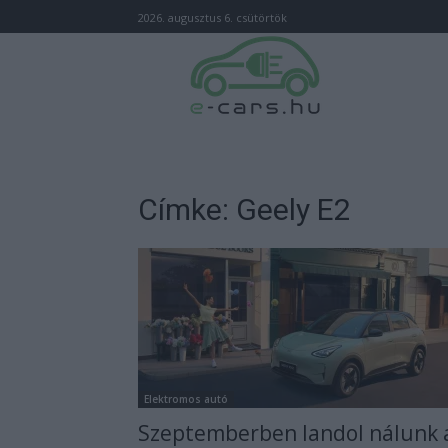
2026. augusztus 6. csütörtök
Címke: Geely E2
Elektromos autó
Szeptemberben landol nálunk 