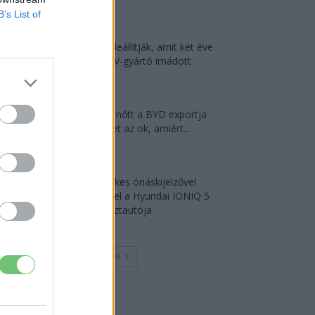
2026-08-05
B’s List of
A kínaiak leállítják, amit két éve
minden EV-gyártó imádott
2026-08-03
124%-kal nőtt a BYD exportja
— ez lehet az ok, amiért...
2026-08-04
18 hüvelykes óriáskijelzővel
bukkant fel a Hyundai IONIQ 5
titkos tesztautója
2026-08-03
Továbbiak
Legutolsó cikkek