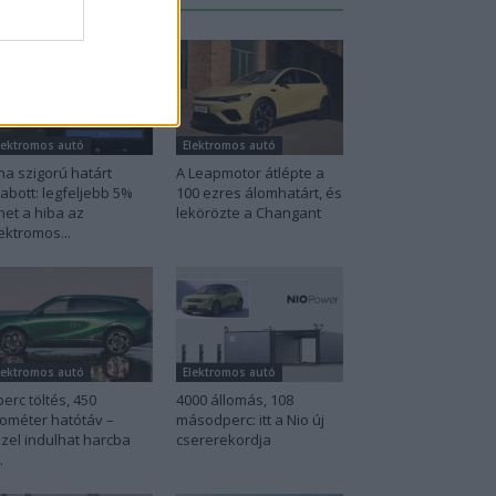
lektromos autó
Elektromos autó
na szigorú határt
A Leapmotor átlépte a
abott: legfeljebb 5%
100 ezres álomhatárt, és
het a hiba az
lekörözte a Changant
ektromos...
lektromos autó
Elektromos autó
perc töltés, 450
4000 állomás, 108
lométer hatótáv –
másodperc: itt a Nio új
zel indulhat harcba
csererekordja
.