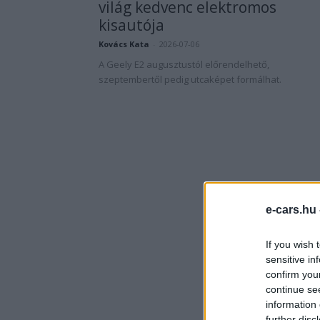
világ kedvenc elektromos
kisautója
Kovács Kata
-
2026-07-06
A Geely E2 augusztustól előrendelhető,
szeptembertől pedig utcaképet formálhat.
e-cars.hu
If you wish 
sensitive in
confirm you
continue se
information 
further disc