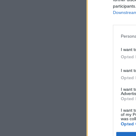
participants
Downstream 
Persona
I want t
Opted 
I want t
Opted 
I want 
Advertis
Opted 
I want t
of my P
was col
Opted 