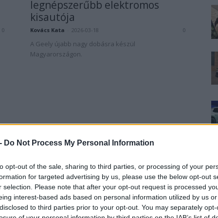
legnépszerűbb elektromos
kisautója
Kovács Kata
-
2026-03-18
0
0
A Geely újabb nagy dobásra készül
Magyarországon.
 -
Do Not Process My Personal Information
to opt-out of the sale, sharing to third parties, or processing of your per
formation for targeted advertising by us, please use the below opt-out s
r selection. Please note that after your opt-out request is processed y
eing interest-based ads based on personal information utilized by us or
disclosed to third parties prior to your opt-out. You may separately opt-
losure of your personal information by third parties on the IAB’s list of