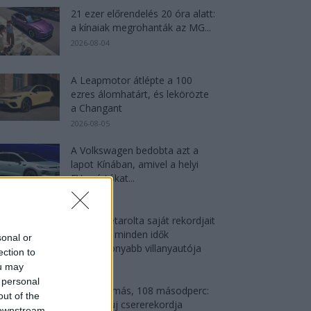
21 ezer előrendelés 20 óra alatt:
a kínaiak megrohanták az MG...
2026-08-04
A Leapmotor átlépte a 100
ezres álomhatárt, és lekörözte
a Changant
2026-08-05
A Volkswagen bedobta azt a
lapot Kínában, amivel a helyi
EV-gyártókat...
2026-08-04
Az Audi letarolta saját rekordjait
— készül minden idők
sonal or
leghatékonyabb villanyautója
ection to
2026-08-04
ou may
 personal
4000 állomás, 108 másodperc:
out of the
itt a Nio új csererekordja
 downstream