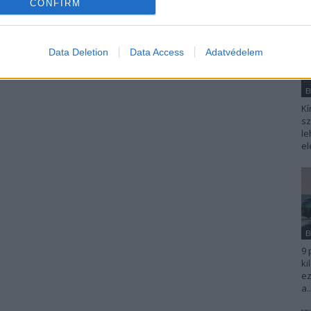
CONFIRM
Data Deletion
Data Access
Adatvédelem
E
Kí
sz
le
el
E
9 
ki
ez
a..