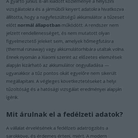
A gyártó június 8-án kiadott közleménye a helyszíni
vizsgálatokra és a járműből kinyert adatokra hivatkozva
állította, hogy a nagyfeszültségű akkumulátor a tűzeset
előtt
normál állapotban
működött. A rendszer nem
jelzett rendellenességet, és nem mutatott olyan
figyelmeztető jeleket sem, amelyek hőmegfutásra
(thermal runaway) vagy akkumulátorhibára utaltak volna.
Ennek nyomán a Xiaomi szerint az előzetes elemzések
alapján kizárható az akkumulátor öngyulladása —
ugyanakkor a tűz pontos okát egyelőre nem sikerült
megállapítani. A végleges következtetéseket a helyi
tűzoltóság és a hatósági vizsgálat eredményei alapján
ígérik.
Mit árulnak el a fedélzeti adatok?
A vállalat érvelésének a fedélzeti adatrögzítés a
sarokköve, és érdemes érteni, miért. A modern