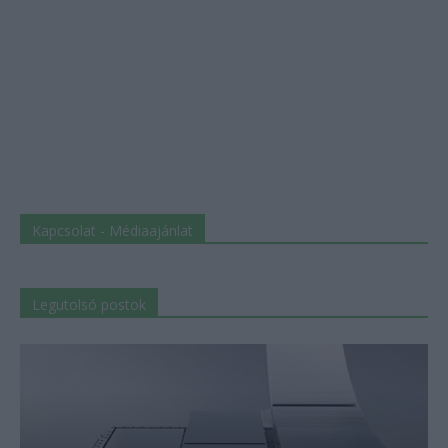
Kapcsolat - Médiaajánlat
Legutolsó postok