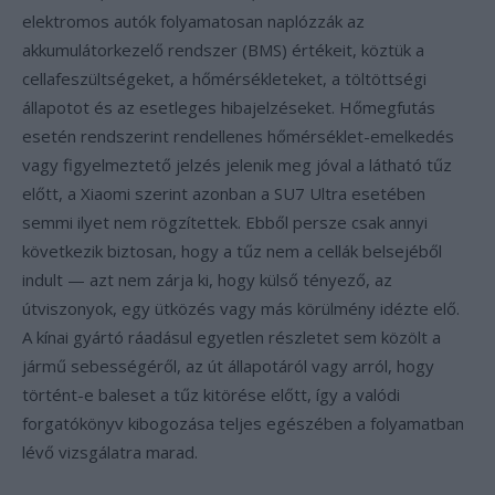
elektromos autók folyamatosan naplózzák az
akkumulátorkezelő rendszer (BMS) értékeit, köztük a
cellafeszültségeket, a hőmérsékleteket, a töltöttségi
állapotot és az esetleges hibajelzéseket. Hőmegfutás
esetén rendszerint rendellenes hőmérséklet-emelkedés
vagy figyelmeztető jelzés jelenik meg jóval a látható tűz
előtt, a Xiaomi szerint azonban a SU7 Ultra esetében
semmi ilyet nem rögzítettek. Ebből persze csak annyi
következik biztosan, hogy a tűz nem a cellák belsejéből
indult — azt nem zárja ki, hogy külső tényező, az
útviszonyok, egy ütközés vagy más körülmény idézte elő.
A kínai gyártó ráadásul egyetlen részletet sem közölt a
jármű sebességéről, az út állapotáról vagy arról, hogy
történt-e baleset a tűz kitörése előtt, így a valódi
forgatókönyv kibogozása teljes egészében a folyamatban
lévő vizsgálatra marad.