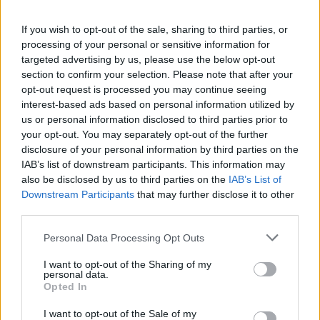
If you wish to opt-out of the sale, sharing to third parties, or
processing of your personal or sensitive information for
targeted advertising by us, please use the below opt-out
section to confirm your selection. Please note that after your
opt-out request is processed you may continue seeing
interest-based ads based on personal information utilized by
us or personal information disclosed to third parties prior to
your opt-out. You may separately opt-out of the further
disclosure of your personal information by third parties on the
IAB’s list of downstream participants. This information may
also be disclosed by us to third parties on the
IAB’s List of
Downstream Participants
that may further disclose it to other
third parties.
Az eladásokon egyelőre nincs
Personal Data Processing Opt Outs
karcolás
I want to opt-out of the Sharing of my
personal data.
A történtek dacára a Xiaomi autógyártó üzletága
Opted In
változatlanul nagy fordulatszámon pörög. A China EV
I want to opt-out of the Sale of my
DataTracker adatai szerint 2026 áprilisában
26 826
darab