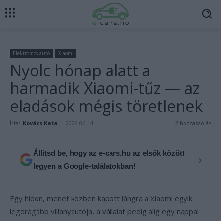
Elektromos autó
Xiaomi
Nyolc hónap alatt a
harmadik Xiaomi-tűz — az
eladások mégis töretlenek
Írta:
Kovács Kata
-
2026-06-14
2 hozzászólás
Állítsd be, hogy az e-cars.hu az elsők között
›
legyen a Google-találatokban!
Egy hídon, menet közben kapott lángra a Xiaomi egyik
legdrágább villanyautója, a vállalat pedig alig egy nappal