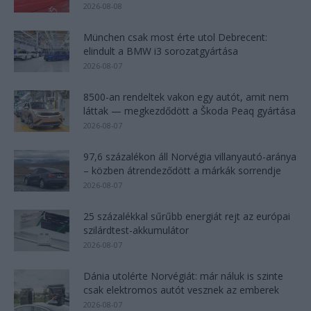
2026-08-08
München csak most érte utol Debrecent:
elindult a BMW i3 sorozatgyártása
2026-08-07
8500-an rendeltek vakon egy autót, amit nem
láttak — megkezdődött a Škoda Peaq gyártása
2026-08-07
97,6 százalékon áll Norvégia villanyautó-aránya
– közben átrendeződött a márkák sorrendje
2026-08-07
25 százalékkal sűrűbb energiát rejt az európai
szilárdtest-akkumulátor
2026-08-07
Dánia utolérte Norvégiát: már náluk is szinte
csak elektromos autót vesznek az emberek
2026-08-07