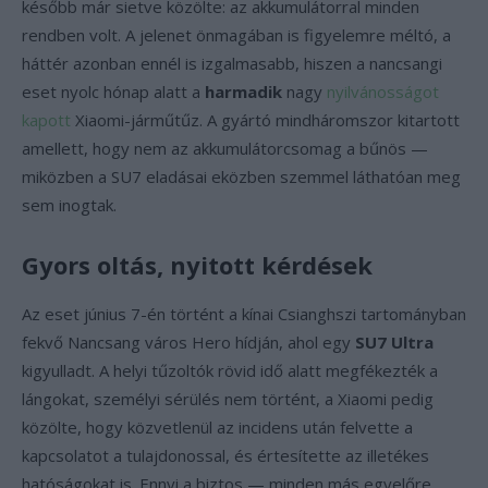
később már sietve közölte: az akkumulátorral minden
rendben volt. A jelenet önmagában is figyelemre méltó, a
háttér azonban ennél is izgalmasabb, hiszen a nancsangi
eset nyolc hónap alatt a
harmadik
nagy
nyilvánosságot
kapott
Xiaomi-járműtűz. A gyártó mindháromszor kitartott
amellett, hogy nem az akkumulátorcsomag a bűnös —
miközben a SU7 eladásai eközben szemmel láthatóan meg
sem inogtak.
Gyors oltás, nyitott kérdések
Az eset június 7-én történt a kínai Csianghszi tartományban
fekvő Nancsang város Hero hídján, ahol egy
SU7 Ultra
kigyulladt. A helyi tűzoltók rövid idő alatt megfékezték a
lángokat, személyi sérülés nem történt, a Xiaomi pedig
közölte, hogy közvetlenül az incidens után felvette a
kapcsolatot a tulajdonossal, és értesítette az illetékes
hatóságokat is. Ennyi a biztos — minden más egyelőre