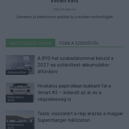
Kovács Kata
http://e-cars.hu
Szeretem az elektromos autókat és a modern technológiát!
KAPCSOLÓDÓ CIKKEK
TÖBB A SZERZŐTŐL
A BYD hat szabadalommal készül a
2027-es szilárdtest-akkumulátor-
áttörésre
Akkumulátor
Hivatalos papírokban bukkant fel a
Smart #2 – kiderült az ár és a
Elektromos
végsebesség is
autó
Tesla: visszatért a régi árazás a magyar
Supercharger-hálózaton
Elektromos
autó