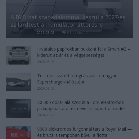
A BYD hat szabadalommal készül a 2027-es
szilárdtest-akkumulátor-áttörésre
Kovács Kata
-
2026-08-08
0 hozzászólás
Hivatalos papírokban bukkant fel a Smart #2 –
kiderült az ár és a végsebesség is
2026-08-08
Tesla: visszatért a régi árazás a magyar
Supercharger-hálózaton
2026-08-08
30 000 dollár alá szorult a Ford elektromos
pickupjának ára, és nevet is kapott a modell
2026-08-08
9000 elektromos furgonnál tart a Royal Mail —
és brutális tempóban bővül a flotta