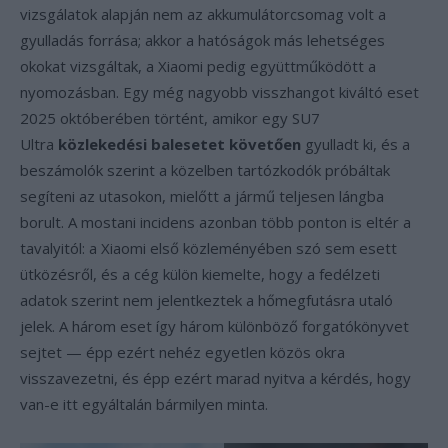
vizsgálatok alapján nem az akkumulátorcsomag volt a
gyulladás forrása; akkor a hatóságok más lehetséges
okokat vizsgáltak, a Xiaomi pedig együttműködött a
nyomozásban. Egy még nagyobb visszhangot kiváltó eset
2025 októberében történt, amikor egy SU7
Ultra
közlekedési balesetet követően
gyulladt ki, és a
beszámolók szerint a közelben tartózkodók próbáltak
segíteni az utasokon, mielőtt a jármű teljesen lángba
borult. A mostani incidens azonban több ponton is eltér a
tavalyitól: a Xiaomi első közleményében szó sem esett
ütközésről, és a cég külön kiemelte, hogy a fedélzeti
adatok szerint nem jelentkeztek a hőmegfutásra utaló
jelek. A három eset így három különböző forgatókönyvet
sejtet — épp ezért nehéz egyetlen közös okra
visszavezetni, és épp ezért marad nyitva a kérdés, hogy
van-e itt egyáltalán bármilyen minta.