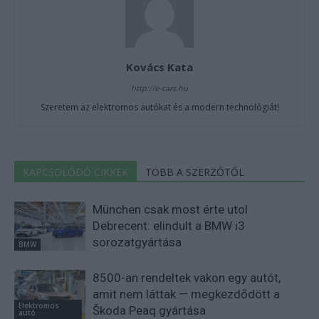
Kovács Kata
http://e-cars.hu
Szeretem az elektromos autókat és a modern technológiát!
KAPCSOLÓDÓ CIKKEK
TÖBB A SZERZŐTŐL
München csak most érte utol
Debrecent: elindult a BMW i3
sorozatgyártása
BMW
8500-an rendeltek vakon egy autót,
amit nem láttak — megkezdődött a
Elektromos
Škoda Peaq gyártása
autó