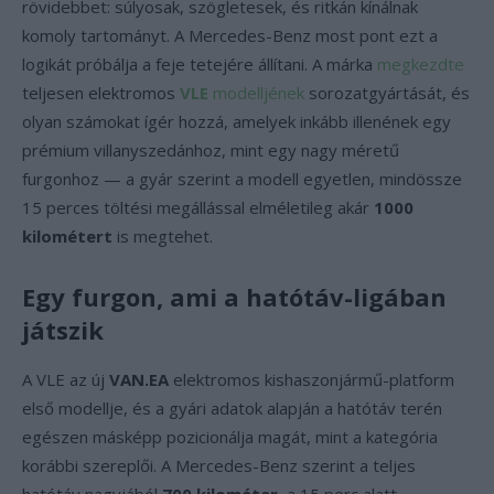
rövidebbet: súlyosak, szögletesek, és ritkán kínálnak
komoly tartományt. A Mercedes-Benz most pont ezt a
logikát próbálja a feje tetejére állítani. A márka
megkezdte
teljesen elektromos
VLE
modelljének
sorozatgyártását, és
olyan számokat ígér hozzá, amelyek inkább illenének egy
prémium villanyszedánhoz, mint egy nagy méretű
furgonhoz — a gyár szerint a modell egyetlen, mindössze
15 perces töltési megállással elméletileg akár
1000
kilométert
is megtehet.
Egy furgon, ami a hatótáv-ligában
játszik
A VLE az új
VAN.EA
elektromos kishaszonjármű-platform
első modellje, és a gyári adatok alapján a hatótáv terén
egészen másképp pozicionálja magát, mint a kategória
korábbi szereplői. A Mercedes-Benz szerint a teljes