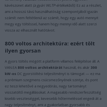
kávészünet alatt
(a gyári WLTP-értékekből)
. Ez az a részlet,
ami a hosszú távú használhatóság szempontjából igazán
számít: nem feltétlenül az számít, hogy egy autó mennyit
megy egy töltéssel, hanem hogy mennyi idő alatt szerzi
vissza az elhasznált hatótávot.
800 voltos architektúra: ezért tölt
ilyen gyorsan
A gyors töltés mögött a platform villamos felépítése áll. A
VAN.EA
800 voltos architektúrát
használ, és akár
300
kW-os
DC gyorstöltési teljesítményt is támogat — ez ma
a prémium szegmens csúcsmezőnyének szintje, és pont
ez teszi lehetővé a negyedórás, nagy tartományt
visszatöltő megállásokat. A magasabb rendszerfeszültség
kisebb veszteséggel, kevesebb hőtermeléssel engedi át a
nagy teljesítményt, ami a gyakorlatban gyorsabb és