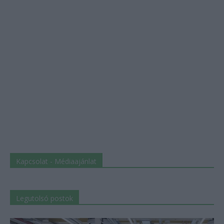
Kapcsolat - Médiaajánlat
Legutolsó postok