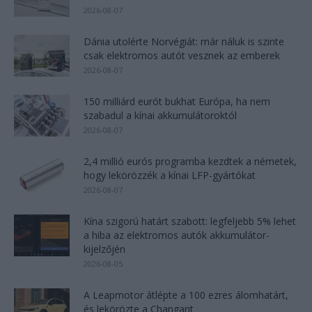
2026-08-07
Dánia utolérte Norvégiát: már náluk is szinte
csak elektromos autót vesznek az emberek
2026-08-07
150 milliárd eurót bukhat Európa, ha nem
szabadul a kínai akkumulátoroktól
2026-08-07
2,4 millió eurós programba kezdtek a németek,
hogy lekörözzék a kínai LFP-gyártókat
2026-08-07
Kína szigorú határt szabott: legfeljebb 5% lehet
a hiba az elektromos autók akkumulátor-
kijelzőjén
2026-08-05
A Leapmotor átlépte a 100 ezres álomhatárt,
és lekörözte a Changant