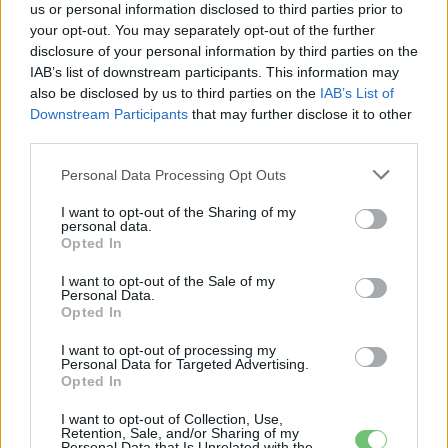
us or personal information disclosed to third parties prior to
your opt-out. You may separately opt-out of the further
disclosure of your personal information by third parties on the
IAB’s list of downstream participants. This information may
also be disclosed by us to third parties on the
IAB’s List of
Downstream Participants
that may further disclose it to other
third parties.
Personal Data Processing Opt Outs
A
június 12-i
gyártásindító esemény súlyát jól jelzi a
I want to opt-out of the Sharing of my
résztvevők névsora: ott volt
Thomas Klein
, a Mercedes-
personal data.
Opted In
Benz Vans vezetője,
Ola Källenius
, a Mercedes-Benz
Group AG vezérigazgatója, valamint
Jordi Hereu
spanyol
I want to opt-out of the Sale of my
Personal Data.
ipari és turisztikai miniszter és
Imanol Pradales
, Baszkföld
Opted In
ügyvezető elnöke is. Bernd Krottmayer gyárigazgató
I want to opt-out of processing my
szerint az üzem sikeres átalakítása és a felfutás a
Personal Data for Targeted Advertising.
munkatársak mindennapi elkötelezettségének eredménye,
Opted In
és ez teszi Vitoriát erős jövőbeli helyszínné a Mercedes-
I want to opt-out of Collection, Use,
Benz Vans számára. A vállalat a projektet a furgonrészleg
Retention, Sale, and/or Sharing of my
Personal Data that Is Unrelated with the