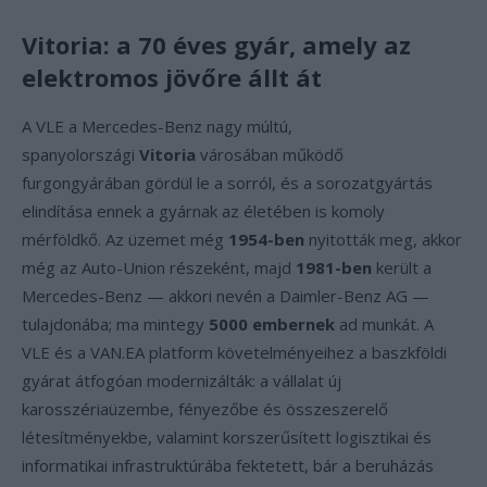
Vitoria: a 70 éves gyár, amely az
elektromos jövőre állt át
A VLE a Mercedes-Benz nagy múltú,
spanyolországi
Vitoria
városában működő
furgongyárában gördül le a sorról, és a sorozatgyártás
elindítása ennek a gyárnak az életében is komoly
mérföldkő. Az üzemet még
1954-ben
nyitották meg, akkor
még az Auto-Union részeként, majd
1981-ben
került a
Mercedes-Benz — akkori nevén a Daimler-Benz AG —
tulajdonába; ma mintegy
5000 embernek
ad munkát. A
VLE és a VAN.EA platform követelményeihez a baszkföldi
gyárat átfogóan modernizálták: a vállalat új
karosszériaüzembe, fényezőbe és összeszerelő
létesítményekbe, valamint korszerűsített logisztikai és
informatikai infrastruktúrába fektetett, bár a beruházás