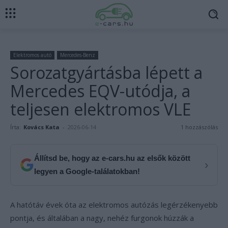
Elektromos autó
Mercedes-Benz
Sorozatgyártásba lépett a
Mercedes EQV-utódja, a
teljesen elektromos VLE
Írta:
Kovács Kata
-
2026-06-14
1 hozzászólás
Állítsd be, hogy az e-cars.hu az elsők között
›
legyen a Google-találatokban!
A hatótáv évek óta az elektromos autózás legérzékenyebb
pontja, és általában a nagy, nehéz furgonok húzzák a