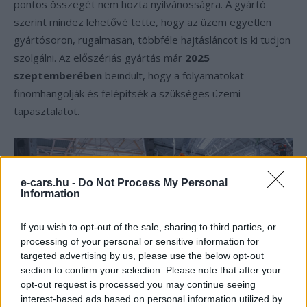
pontos összegét nem hozta nyilvánosságra. A gyártó
szerint mindez lehetővé tette, hogy az üzem egyetlen
gyártósoron, rugalmasan, többféle hajtásláncot is ki tudjon
szolgálni. Az előszériás gyártás már
2025
szeptemberében
beindult, hogy a folyamatokat
finomhangolják és felépítsék a szükséges üzemi
tapasztalatot.
e-cars.hu -
Do Not Process My Personal
Information
If you wish to opt-out of the sale, sharing to third parties, or
processing of your personal or sensitive information for
targeted advertising by us, please use the below opt-out
section to confirm your selection. Please note that after your
opt-out request is processed you may continue seeing
interest-based ads based on personal information utilized by