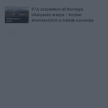
97,6 százalékon áll Norvégia
villanyautó-aránya – közben
Elektromos
átrendeződött a márkák sorrendje
autó