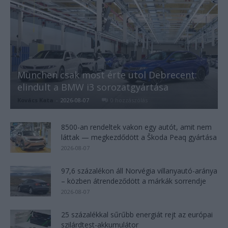
München csak most érte utol Debrecent:
elindult a BMW i3 sorozatgyártása
Kovács Kata
-
2026-08-07
0 hozzászólás
8500-an rendeltek vakon egy autót, amit nem
láttak — megkezdődött a Škoda Peaq gyártása
2026-08-07
97,6 százalékon áll Norvégia villanyautó-aránya
– közben átrendeződött a márkák sorrendje
2026-08-07
25 százalékkal sűrűbb energiát rejt az európai
szilárdtest-akkumulátor