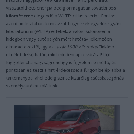
hatótáv nagyjából
700 kilométer
, a 15 perc alatt
visszatölthető energia pedig önmagában további
355
kilométerre
elegendő a WLTP-ciklus szerint. Fontos
azonban tisztában lenni azzal, hogy ezek egyelőre gyári,
laboratóriumi (WLTP) értékek: a valós, különösen a
hidegben vagy autópályán mért hatótáv jellemzően
elmarad ezektől, így az
„akár 1000 kilométer”
inkább
elméleti felső határ, mint mindennapi elvárás. Ettől
függetlenül a nagyságrend így is figyelemre méltó, és
pontosan ez teszi a hírt érdekessé: a furgon belép abba a
tartományba, ahol eddig szinte kizárólag csúcskategóriás
személyautókat találtunk.