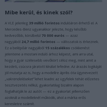
Mibe kerül, és kinek szól?
A VLE jelenleg
39 millió forintos
indulóáron érhető el. A
Mercedes-Benz ugyanakkor jelezte, hogy később
kedvezőbb, körülbelül
70 000 eurós
— azaz
nagyjából
24,7 millió forintos
— változatok is érkeznek.
Ez a belépőár nagyjából
15 százalékos
csökkenést
jelentene a mostani induló árhoz képest, ami arra utal,
hogy a gyár szélesebb vevőkört céloz meg, mint amit a
kezdeti, csúcsra járatott kínálat lefedne. Az árazás logikáját
jól mutatja az is, hogy a modellre április óta úgynevezett
„vakrendeléseket”
lehet leadni: az ügyfelek tehát előzetes
tesztvezetés nélkül, gyakorlatilag bizalmi alapon
foglalhatják le az autót — ez a gyakorlat jellemzően
azoknál a modelleknél működik, ahol a márka erős
keresletre számít.