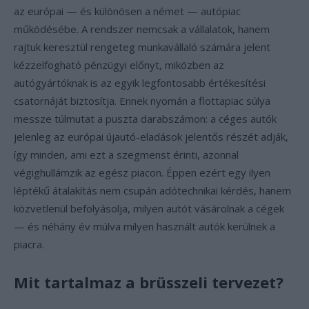
az európai — és különösen a német — autópiac
működésébe. A rendszer nemcsak a vállalatok, hanem
rajtuk keresztül rengeteg munkavállaló számára jelent
kézzelfogható pénzügyi előnyt, miközben az
autógyártóknak is az egyik legfontosabb értékesítési
csatornáját biztosítja. Ennek nyomán a flottapiac súlya
messze túlmutat a puszta darabszámon: a céges autók
jelenleg az európai újautó-eladások jelentős részét adják,
így minden, ami ezt a szegmenst érinti, azonnal
végighullámzik az egész piacon. Éppen ezért egy ilyen
léptékű átalakítás nem csupán adótechnikai kérdés, hanem
közvetlenül befolyásolja, milyen autót vásárolnak a cégek
— és néhány év múlva milyen használt autók kerülnek a
piacra.
Mit tartalmaz a brüsszeli tervezet?