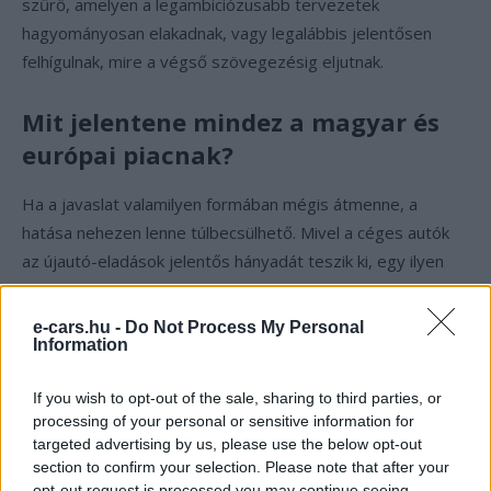
szűrő, amelyen a legambiciózusabb tervezetek
hagyományosan elakadnak, vagy legalábbis jelentősen
felhígulnak, mire a végső szövegezésig eljutnak.
Mit jelentene mindez a magyar és
európai piacnak?
Ha a javaslat valamilyen formában mégis átmenne, a
hatása nehezen lenne túlbecsülhető. Mivel a céges autók
az újautó-eladások jelentős hányadát teszik ki, egy ilyen
szabályozás önmagában is komolyan felgyorsíthatná az
elektromos autók terjedését — gyakorlatilag a
e-cars.hu -
Do Not Process My Personal
flottapiacon keresztül kényszerítené ki azt az átállást,
Information
amelyet a magánvásárlói kereslet eddig csak lassabban
If you wish to opt-out of the sale, sharing to third parties, or
hozott. Amennyiben a flotta a piac nagyjából felét adja
(ami
processing of your personal or sensitive information for
több nyugat-európai piacon reális arány)
, akkor a céges
targeted advertising by us, please use the below opt-out
szegmens kötelező villamosítása önmagában
section to confirm your selection. Please note that after your
megduplázhatná az EV-k újautó-piaci részesedését anélkül,
opt-out request is processed you may continue seeing