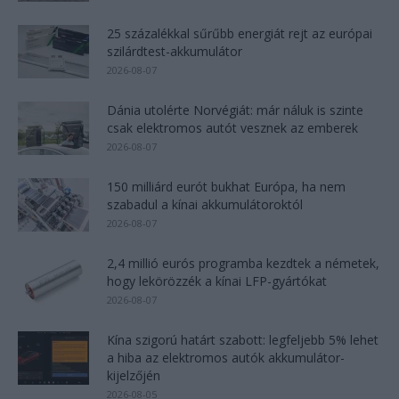
25 százalékkal sűrűbb energiát rejt az európai
szilárdtest-akkumulátor
2026-08-07
Dánia utolérte Norvégiát: már náluk is szinte
csak elektromos autót vesznek az emberek
2026-08-07
150 milliárd eurót bukhat Európa, ha nem
szabadul a kínai akkumulátoroktól
2026-08-07
2,4 millió eurós programba kezdtek a németek,
hogy lekörözzék a kínai LFP-gyártókat
2026-08-07
Kína szigorú határt szabott: legfeljebb 5% lehet
a hiba az elektromos autók akkumulátor-
kijelzőjén
2026-08-05