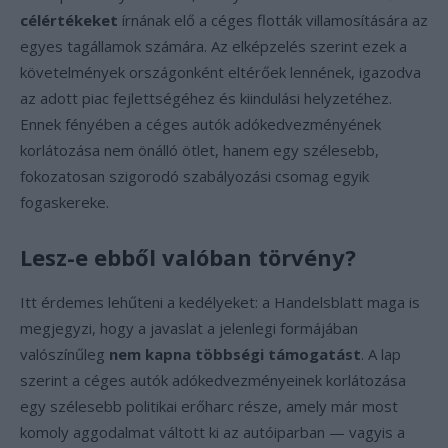
célértékeket
írnának elő a céges flották villamosítására az
egyes tagállamok számára. Az elképzelés szerint ezek a
követelmények országonként eltérőek lennének, igazodva
az adott piac fejlettségéhez és kiindulási helyzetéhez.
Ennek fényében a céges autók adókedvezményének
korlátozása nem önálló ötlet, hanem egy szélesebb,
fokozatosan szigorodó szabályozási csomag egyik
fogaskereke.
Lesz-e ebből valóban törvény?
Itt érdemes lehűteni a kedélyeket: a Handelsblatt maga is
megjegyzi, hogy a javaslat a jelenlegi formájában
valószínűleg
nem kapna többségi támogatást
. A lap
szerint a céges autók adókedvezményeinek korlátozása
egy szélesebb politikai erőharc része, amely már most
komoly aggodalmat váltott ki az autóiparban — vagyis a