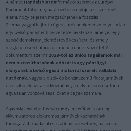
A német
Handelsblatt
információi szerint az Európai
Parlament több meghatározó szereplője azt szeretné
elérni, hogy teljesen megszűnjenek a fosszilis
üzemanyaggal hajtott céges autók adókedvezményei. A lap
egy belső parlamenti tervezetre hivatkozik, amelyet egy
szociáldemokrata jelentéstevő készített, és amely
meglehetősen határozott menetrendet vázol fel. A
dokumentum szerint
2028-tól az uniós tagállamok már
nem biztosíthatnának adózási vagy pénzügyi
előnyöket a belső égésű motorral szerelt vállalati
autóknak
, vagyis a dízel- és benzinüzemű flottajárművek
elveszítenék azt a kedvezményt, amely ma sok esetben
egyáltalán vonzóvá teszi őket a cégek számára.
A javaslat ennél is tovább megy: a jövőben kizárólag
akkumulátoros elektromos járművek kaphatnának
támogatást, ráadásul csak abban az esetben, ha azokat