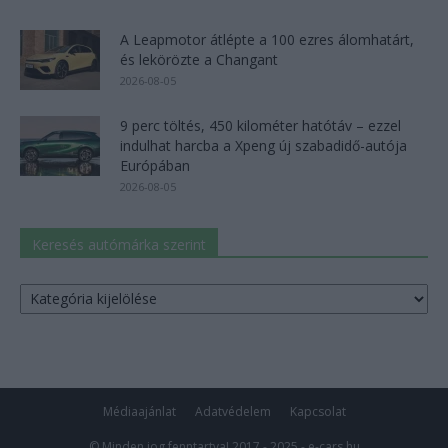
A Leapmotor átlépte a 100 ezres álomhatárt,
és lekörözte a Changant
2026-08-05
9 perc töltés, 450 kilométer hatótáv – ezzel
indulhat harcba a Xpeng új szabadidő-autója
Európában
2026-08-05
Keresés autómárka szerint
Keresés
autómárka
szerint
Médiaajánlat
Adatvédelem
Kapcsolat
© Minden jog fenntartva! 2017 - 2025 - e-cars.hu