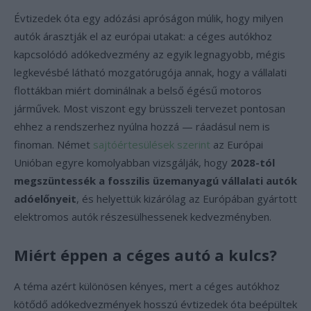
Évtizedek óta egy adózási apróságon múlik, hogy milyen
autók árasztják el az európai utakat: a céges autókhoz
kapcsolódó adókedvezmény az egyik legnagyobb, mégis
legkevésbé látható mozgatórugója annak, hogy a vállalati
flottákban miért dominálnak a belső égésű motoros
járművek. Most viszont egy brüsszeli tervezet pontosan
ehhez a rendszerhez nyúlna hozzá — ráadásul nem is
finoman. Német
sajtóértesülések szerint
az Európai
Unióban egyre komolyabban vizsgálják, hogy
2028-tól
megszüntessék a fosszilis üzemanyagú vállalati autók
adóelőnyeit
, és helyettük kizárólag az Európában gyártott
elektromos autók részesülhessenek kedvezményben.
Miért éppen a céges autó a kulcs?
A téma azért különösen kényes, mert a céges autókhoz
kötődő adókedvezmények hosszú évtizedek óta beépültek