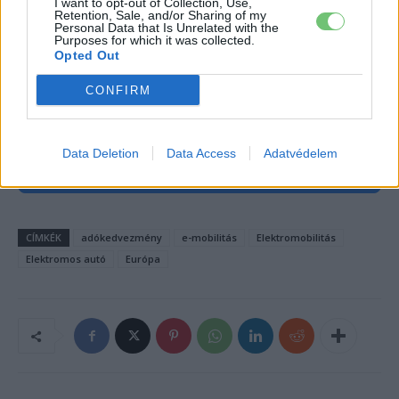
I want to opt-out of Collection, Use,
a cégeket az elektromos meghajtás felé, és zárná ki a
Retention, Sale, and/or Sharing of my
Personal Data that Is Unrelated with the
kínálat egy részét a kedvezményből. A következő hónapok
Purposes for which it was collected.
Opted Out
brüsszeli alkudozása dönti el, hogy ebből mennyi marad
meg a végső szövegben.
CONFIRM
Kövesd az e-cars.hu-t a Facebookon is, további
›
Data Deletion
Data Access
Adatvédelem
tartalmakért!
CÍMKÉK
adókedvezmény
e-mobilitás
Elektromobilitás
Elektromos autó
Európa