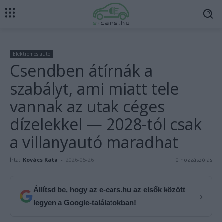
Elektromos autó
Csendben átírnák a
szabályt, ami miatt tele
vannak az utak céges
dízelekkel — 2028-tól csak
a villanyautó maradhat
Írta:
Kovács Kata
-
2026-05-26
0 hozzászólás
Állítsd be, hogy az e-cars.hu az elsők között
›
legyen a Google-találatokban!