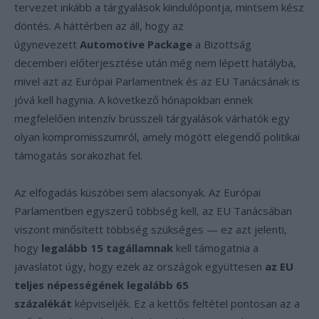
tervezet inkább a tárgyalások kiindulópontja, mintsem kész
döntés. A háttérben az áll, hogy az
úgynevezett
Automotive Package
a Bizottság
decemberi előterjesztése után még nem lépett hatályba,
mivel azt az Európai Parlamentnek és az EU Tanácsának is
jóvá kell hagynia. A következő hónapokban ennek
megfelelően intenzív brüsszeli tárgyalások várhatók egy
olyan kompromisszumról, amely mögött elegendő politikai
támogatás sorakozhat fel.
Az elfogadás küszöbei sem alacsonyak. Az Európai
Parlamentben egyszerű többség kell, az EU Tanácsában
viszont minősített többség szükséges — ez azt jelenti,
hogy
legalább 15 tagállamnak
kell támogatnia a
javaslatot úgy, hogy ezek az országok együttesen
az EU
teljes népességének legalább 65
százalékát
képviseljék. Ez a kettős feltétel pontosan az a