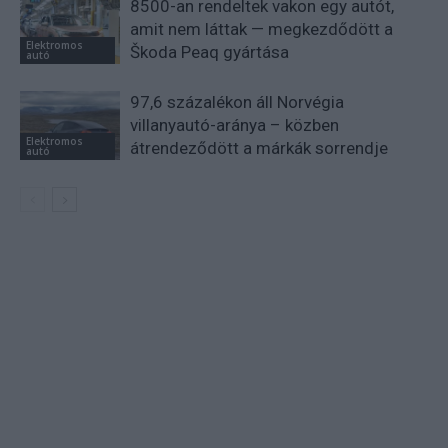
8500-an rendeltek vakon egy autót,
amit nem láttak — megkezdődött a
Elektromos
Škoda Peaq gyártása
autó
97,6 százalékon áll Norvégia
villanyautó-aránya – közben
Elektromos
átrendeződött a márkák sorrendje
autó