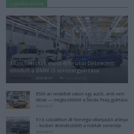
Legutolsó postok
München csak most érte utol Debrecent:
elindult a BMW i3 sorozatgyártása
Kovács Kata
-
2026-08-07
0 hozzászólás
8500-an rendeltek vakon egy autót, amit nem
láttak — megkezdődött a Škoda Peaq gyártása
2026-08-07
97,6 százalékon áll Norvégia villanyautó-aránya
– közben átrendeződött a márkák sorrendje
2026-08-07