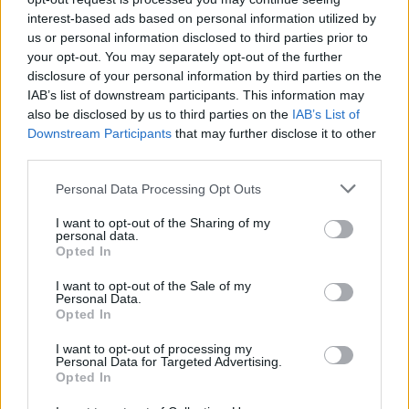
interest-based ads based on personal information utilized by
hogy egyetlen magánvásárló is döntene az elektromos
us or personal information disclosed to third parties prior to
mellett — ez a forrásban nem szereplő, de a logikából
your opt-out. You may separately opt-out of the further
levezethető becslés mutatja, miért tartják ennyire
disclosure of your personal information by third parties on the
ütőkártyának ezt az eszközt a tervezet támogatói.
IAB’s list of downstream participants. This information may
also be disclosed by us to third parties on the
IAB’s List of
Downstream Participants
that may further disclose it to other
Ezzel szemben az iparág szereplői épp az ütemtől
third parties.
tartanak: attól, hogy a túl gyors átállás gazdasági
problémákat és versenyképességi hátrányt okozhat,
Personal Data Processing Opt Outs
különösen azokban az országokban, ahol még mindig erős
I want to opt-out of the Sharing of my
a hagyományos autógyártás szerepe. Magyarországra
personal data.
Opted In
mindez kettős éllel vonatkozik. Egyrészt a hazai céges
flották jelentős részben dízeles autókból állnak, így egy
I want to opt-out of the Sale of my
Personal Data.
adóelőny-megvonás itt is érzékenyen érintené a
Opted In
vállalatokat és a sofőröket. Másrészt a
„Made in EU”
I want to opt-out of processing my
feltétel épp abban a pillanatban szűkítené a választékot,
Personal Data for Targeted Advertising.
amikor a magyar piacon egyre több, kedvező árú kínai
Opted In
villanyautó jelenik meg — vagyis a szabály egyszerre tolná