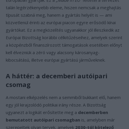
Európában gyártják. Ez a
„Made in EU”
feltétel a tervezet
talán legérzékenyebb eleme, hiszen nemcsak a meghajtás
típusát szabná meg, hanem a gyártás helyét is — ami
közvetlenül érinti az európai piacon egyre erősödő kínai
gyártókat. Ez a megközelítés ugyanakkor jól illeszkedik az
Európai Bizottság korábbi célkitűzéseihez, amelyek szerint
a közpénzből finanszírozott támogatások esetében előnyt
kell élvezniük a zéró vagy alacsony károsanyag-
kibocsátású, illetve európai gyártású járműveknek.
A háttér: a decemberi autóipari
csomag
A mostani elképzelés nem a semmiből bukkant elő, hanem
egy jól kirajzolódó politikai irány része. A Bizottság
ugyanezt a logikát erősítette meg a
decemberben
bemutatott autóipari csomagban
is, amelyben már
szerepeltek olyan tervek, amelyek
2030-tól kötelező