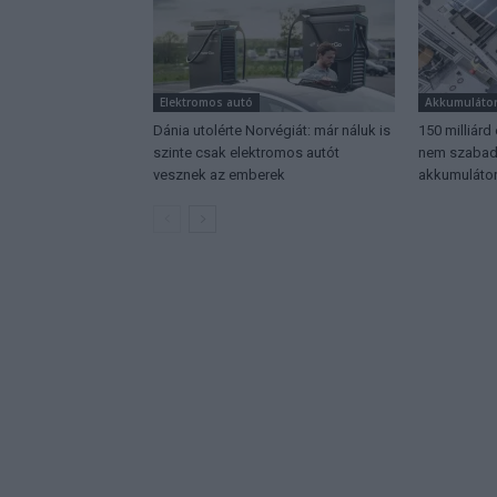
Elektromos autó
Akkumuláto
Dánia utolérte Norvégiát: már náluk is
150 milliárd
szinte csak elektromos autót
nem szabadu
vesznek az emberek
akkumulátor