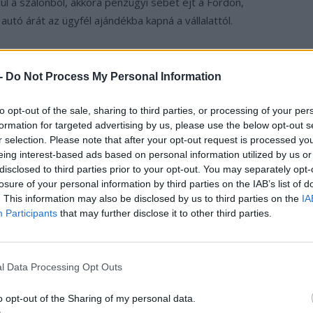
l a szalonból, akkora pénzügyi sebet ejt a Fordon,
utó árát az ügyfél ajándékba kapná a vállalattól.
ó és a Ford Energy lehet a kiút
 -
Do Not Process My Personal Information
ő időszakban az elsődleges cél az első generációs
közben előkészítik az olcsóbb, nagyobb volumenben
to opt-out of the sale, sharing to third parties, or processing of your per
 augusztusban bejelentett Ford Universal EV platformra,
formation for targeted advertising by us, please use the below opt-out s
r selection. Please note that after your opt-out request is processed y
ől a Ford a léptékből adódó költségelőnyt és
eing interest-based ads based on personal information utilized by us or
uzamosan a vállalat bővíti új akkumulátoros
disclosed to third parties prior to your opt-out. You may separately opt-
ami azt jelzi, hogy a stratégia már nem kizárólag a
losure of your personal information by third parties on the IAB’s list of
s évre a Ford 4,0 és 4,5 milliárd dollár közötti EBIT-
. This information may also be disclosed by us to third parties on the
IA
Participants
that may further disclose it to other third parties.
önmagában brutális szám, ám valamivel kedvezőbb a
 mínuszhoz képest.
l Data Processing Opt Outs
omtatás
o opt-out of the Sharing of my personal data.
rd által a Model e-hez hasonló üzletágakra közölt