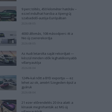
9 perc töltés, 450 kilométer hatótáv –
ezzel indulhat harcba a Xpeng új
szabadidő-autója Európában
2026-08-05
4000 állomás, 108 másodperc: itt a
Nio új csererekordja
2026-08-05
Az Audi letarolta saját rekordjait —
készül minden idők leghatékonyabb
villanyautója
2026-08-04
124%-kal nőtt a BYD exportja — ez
lehet az ok, amiért Szegeden épül a
gyáruk
2026-08-04
21 ezer előrendelés 20 óra alatt: a
kínaiak megrohanták az MG új
villanyautóját