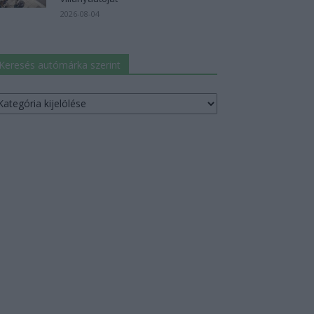
2026-08-04
Keresés autómárka szerint
resés
utómárka
erint