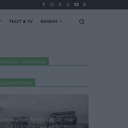
P
TESZT & TV
KISOKOS
Kapcsolat - Médiaajánlat
Legutolsó postok
Dánia utolérte Norvégiát: már
náluk is szinte csak elektromos