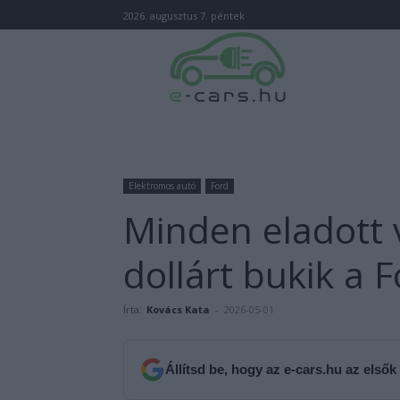
2026. augusztus 7. péntek
Elektromos autó
Ford
Minden eladott 
dollárt bukik a 
Írta:
Kovács Kata
-
2026-05-01
Állítsd be, hogy az e-cars.hu az elsők