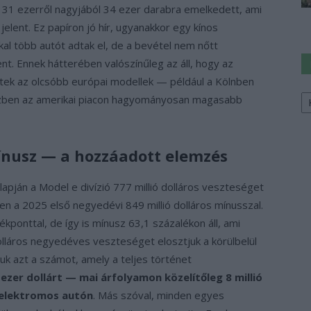
 31 ezerről nagyjából 34 ezer darabra emelkedett, ami
jelent. Ez papíron jó hír, ugyanakkor egy kínos
kal több autót adtak el, de a bevétel nem nőtt
nt. Ennek hátterében valószínűleg az áll, hogy az
tek az olcsóbb európai modellek — például a Kölnben
Ke
özben az amerikai piacon hagyományosan magasabb
a
sz
ínusz — a hozzáadott elemzés
pján a Model e divízió 777 millió dolláros veszteséget
n a 2025 első negyedévi 849 millió dolláros mínusszal.
kponttal, de így is mínusz 63,1 százalékon áll, ami
 dolláros negyedéves veszteséget elosztjuk a körülbelül
uk azt a számot, amely a teljes történet
ezer dollárt — mai árfolyamon közelítőleg 8 millió
 elektromos autón
. Más szóval, minden egyes