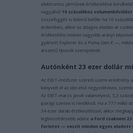
elektromos járművek értékesítése körülbelül
nagyjából
10 százalékos volumenbővülést
összefüggés is kiderül belőle: ha 10 százalék
érdemben, akkor az átlagos eladási ár csökke
értékesítési mixben nagyobb arányt képvisel
gyártott Explorer és a Puma Gen-E —, mik
árszintű típusok szerepelnek.
Autónként 23 ezer dollár m
Az EBIT-módszer szerinti üzemi eredmény ala
könyvelt el az idei első negyedévben, szembe
Az EBIT-marzs javult valamelyest, 5,3 százalé
iparági szinten is rendkívüli. Ha a 777 millió
34 ezer darab értékesítéssel, akkor megkapj
legbeszédesebb adata:
a Ford csaknem 23 
forintot — veszít minden egyes eladott