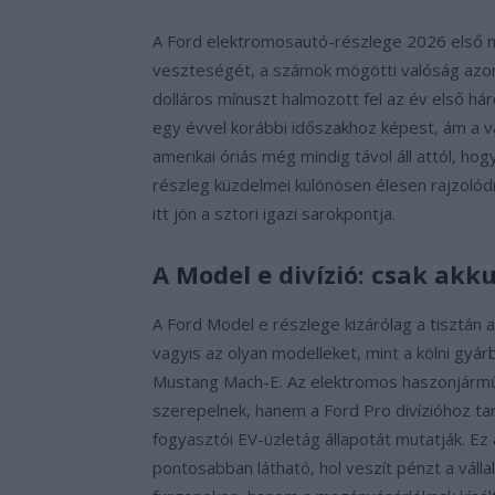
A Ford elektromosautó-részlege 2026 első 
veszteségét, a számok mögötti valóság azonb
dolláros mínuszt halmozott fel az év első hár
egy évvel korábbi időszakhoz képest, ám a vál
amerikai óriás még mindig távol áll attól, 
részleg küzdelmei különösen élesen rajzolód
itt jön a sztori igazi sarokpontja.
A Model e divízió: csak ak
A Ford Model e részlege kizárólag a tisztán
vagyis az olyan modelleket, mint a kölni gy
Mustang Mach-E. Az elektromos haszonjármű
szerepelnek, hanem a Ford Pro divízióhoz tart
fogyasztói EV-üzletág állapotát mutatják. Ez 
pontosabban látható, hol veszít pénzt a válla