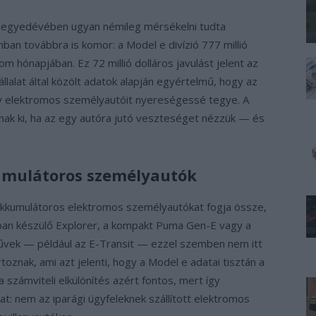
negyedévében ugyan némileg mérsékelni tudta
an továbbra is komor: a Model e divízió 777 millió
om hónapjában. Ez 72 millió dolláros javulást jelent az
lalat által közölt adatok alapján egyértelmű, hogy az
hogy elektromos személyautóit nyereségessé tegye. A
nak ki, ha az egy autóra jutó veszteséget nézzük — és
kumulátoros személyautók
 akkumulátoros elektromos személyautókat fogja össze,
árban készülő Explorer, a kompakt Puma Gen-E vagy a
vek — például az E-Transit — ezzel szemben nem itt
oznak, ami azt jelenti, hogy a Model e adatai tisztán a
a számviteli elkülönítés azért fontos, mert így
lat: nem az iparági ügyfeleknek szállított elektromos