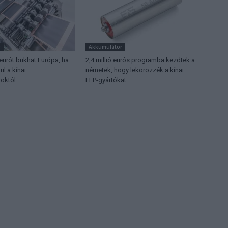
r
Akkumulátor
 eurót bukhat Európa, ha
2,4 millió eurós programba kezdtek a
l a kínai
németek, hogy lekörözzék a kínai
októl
LFP-gyártókat