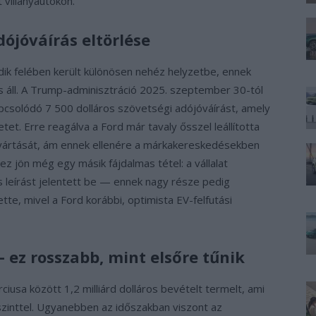
 villanyautókon.
dójóváírás eltörlése
ik felében került különösen nehéz helyzetbe, ennek
s áll. A Trump-adminisztráció 2025. szeptember 30-tól
pcsolódó 7 500 dolláros szövetségi adójóváírást, amely
t. Erre reagálva a Ford már tavaly ősszel leállította
gyártását, ám ennek ellenére a márkakereskedésekben
z jön még egy másik fájdalmas tétel: a vállalat
 leírást jelentett be — ennek nagy része pedig
te, mivel a Ford korábbi, optimista EV-felfutási
— ez rosszabb, mint elsőre tűnik
ciusa között 1,2 milliárd dolláros bevételt termelt, ami
zinttel. Ugyanebben az időszakban viszont az