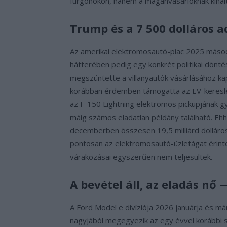
furgonokon, hanem a magánvásárlóknak kínált
Trump és a 7 500 dolláros a
Az amerikai elektromosautó-piac 2025 másod
hátterében pedig egy konkrét politikai dönté
megszüntette a villanyautók vásárlásához ka
korábban érdemben támogatta az EV-kereslete
az F-150 Lightning elektromos pickupjának 
máig számos eladatlan példány található. Ehhe
decemberben összesen 19,5 milliárd dolláros
pontosan az elektromosautó-üzletágat érintet
várakozásai egyszerűen nem teljesültek.
A bevétel áll, az eladás nő 
A Ford Model e divíziója 2026 januárja és már
nagyjából megegyezik az egy évvel korábbi s