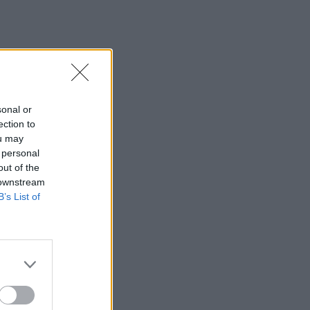
sonal or
ection to
ou may
 personal
out of the
 downstream
B’s List of