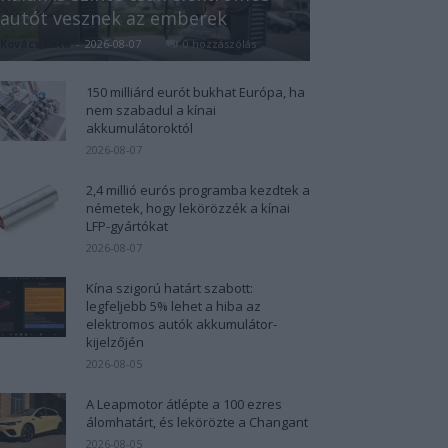
autót vesznek az emberek
Kovács Kata
-
2026-08-07
0 hozzászólás
150 milliárd eurót bukhat Európa, ha
nem szabadul a kínai
akkumulátoroktól
2026-08-07
2,4 millió eurós programba kezdtek a
németek, hogy lekörözzék a kínai
LFP-gyártókat
2026-08-07
Kína szigorú határt szabott:
legfeljebb 5% lehet a hiba az
elektromos autók akkumulátor-
kijelzőjén
2026-08-05
A Leapmotor átlépte a 100 ezres
álomhatárt, és lekörözte a Changant
2026-08-05