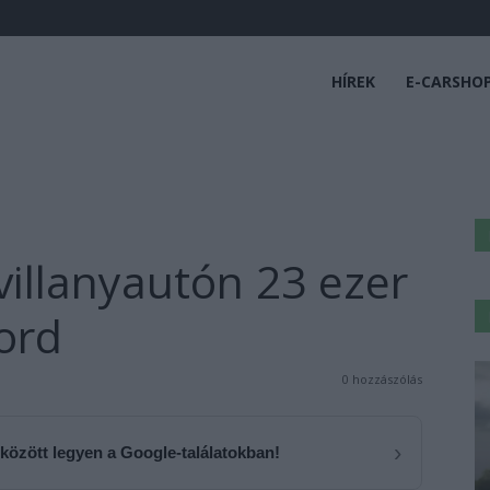
HÍREK
E-CARSHO
villanyautón 23 ezer
Ford
0 hozzászólás
›
 között legyen a Google-találatokban!