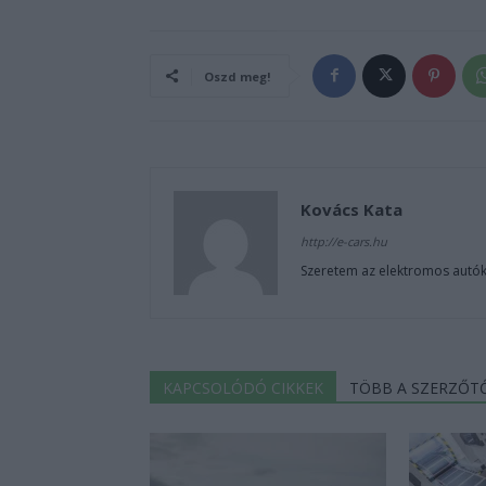
Oszd meg!
Kovács Kata
http://e-cars.hu
Szeretem az elektromos autók
KAPCSOLÓDÓ CIKKEK
TÖBB A SZERZŐT