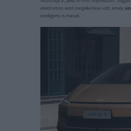
filozófiája a
„Best in First Impression”,
vagyis 
elektromos autó megalkotása volt, amely
az
intelligens is marad.