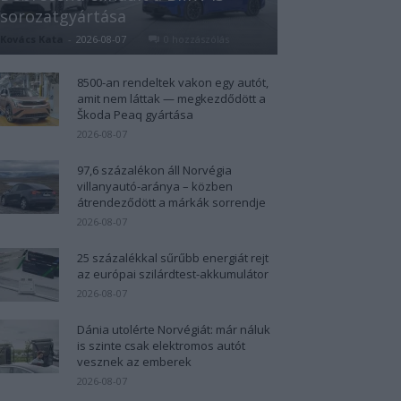
sorozatgyártása
Kovács Kata
-
2026-08-07
0 hozzászólás
8500-an rendeltek vakon egy autót,
amit nem láttak — megkezdődött a
Škoda Peaq gyártása
2026-08-07
97,6 százalékon áll Norvégia
villanyautó-aránya – közben
átrendeződött a márkák sorrendje
2026-08-07
25 százalékkal sűrűbb energiát rejt
az európai szilárdtest-akkumulátor
2026-08-07
Dánia utolérte Norvégiát: már náluk
is szinte csak elektromos autót
vesznek az emberek
2026-08-07