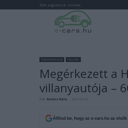
2026. augusztus 8. szombat
Elektromos autó
Hyundai
Megérkezett a H
villanyautója – 
Írta:
Kovács Kata
-
2026-04-26
Állítsd be, hogy az e-cars.hu az elsők