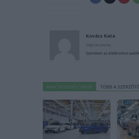
Kovács Kata
http://e-cars.hu
Szeretem az elektromos autók
KAPCSOLÓDÓ CIKKEK
TÖBB A SZERZŐT