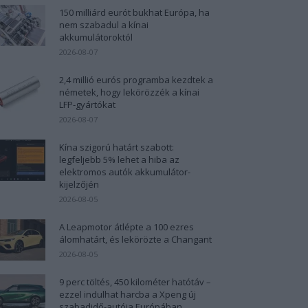
150 milliárd eurót bukhat Európa, ha
nem szabadul a kínai
akkumulátoroktól
2026-08-07
2,4 millió eurós programba kezdtek a
németek, hogy lekörözzék a kínai
LFP-gyártókat
2026-08-07
Kína szigorú határt szabott:
legfeljebb 5% lehet a hiba az
elektromos autók akkumulátor-
kijelzőjén
2026-08-05
A Leapmotor átlépte a 100 ezres
álomhatárt, és lekörözte a Changant
2026-08-05
9 perc töltés, 450 kilométer hatótáv –
ezzel indulhat harcba a Xpeng új
szabadidő-autója Európában