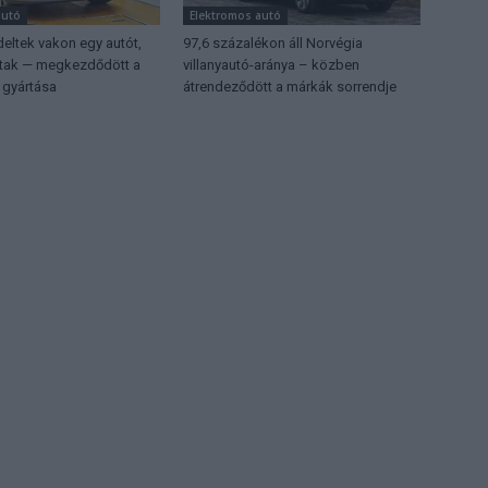
autó
Elektromos autó
eltek vakon egy autót,
97,6 százalékon áll Norvégia
ttak — megkezdődött a
villanyautó-aránya – közben
 gyártása
átrendeződött a márkák sorrendje