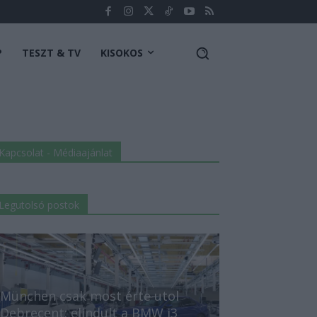
P
TESZT & TV
KISOKOS
Kapcsolat - Médiaajánlat
Legutolsó postok
München csak most érte utol
Debrecent: elindult a BMW i3