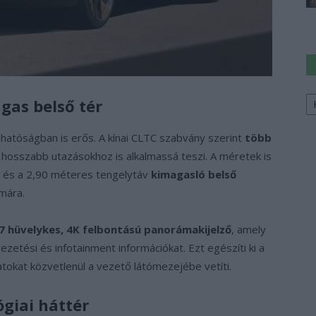
Ke
ágas belső tér
a
sz
hatóságban is erős. A kínai CLTC szabvány szerint
több
 hosszabb utazásokhoz is alkalmassá teszi. A méretek is
z és a 2,90 méteres tengelytáv
kimagasló belső
mára.
7 hüvelykes, 4K felbontású panorámakijelző
, amely
ezetési és infotainment információkat. Ezt egészíti ki a
tokat közvetlenül a vezető látómezejébe vetíti.
ógiai háttér