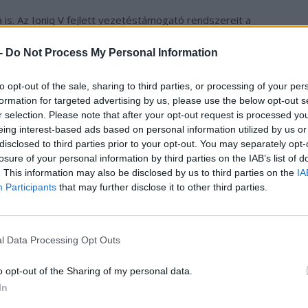
 is. Az Ioniq V fejlett vezetéstámogató rendszereit a
lyzetek széles körében segíti az autóst.
 -
Do Not Process My Personal Information
apuló asszisztens teszi teljessé, amely nagy nyelvi
to opt-out of the sale, sharing to third parties, or processing of your per
5 chipjét használja. Ez lehetővé teszi, hogy az
formation for targeted advertising by us, please use the below opt-out s
gutasításokra
, így a kezelése egyszerűbb és
r selection. Please note that after your opt-out request is processed y
eing interest-based ads based on personal information utilized by us or
disclosed to third parties prior to your opt-out. You may separately opt-
losure of your personal information by third parties on the IAB’s list of
omoly tervek Kínában
. This information may also be disclosed by us to third parties on the
IA
Participants
that may further disclose it to other third parties.
 majd, a BAIC együttműködésével. A két vállalat nemrég
 be
a közös vállalat fejlesztésébe, ami jól mutatja a
l Data Processing Opt Outs
 modell érkezik
a kínai piacra, ami brutális tempót jelent
o opt-out of the Sharing of my personal data.
In