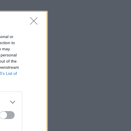
sonal or
ection to
ou may
 personal
out of the
 downstream
B’s List of