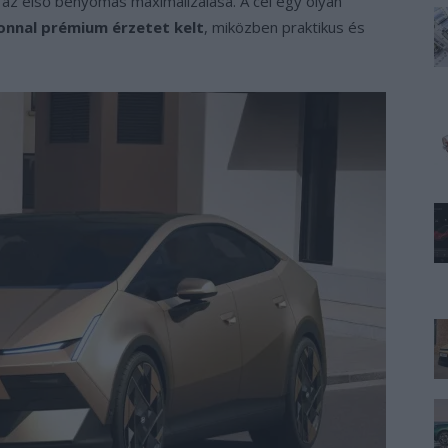
az első benyomás maximalizálása. A cél egy olyan
onnal prémium érzetet kelt
, miközben praktikus és