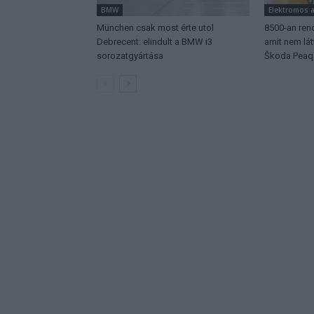
BMW
Elektromos 
München csak most érte utol
8500-an rend
Debrecent: elindult a BMW i3
amit nem lá
sorozatgyártása
Škoda Peaq