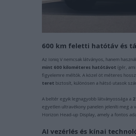
600 km feletti hatótáv és t
Az Ioniq V nemcsak látványos, hanem használ
mint 600 kilométeres hatótávot
ígér, ami
figyelemre méltók. A közel öt méteres hoss
teret
biztosít, különösen a hátsó utasok szá
A beltér egyik legnagyobb látványossága a
2
egyetlen ultravékony panelen jeleníti meg a v
Horizon Head-up Display, amely a fontos ada
AI vezérlés és kínai technol