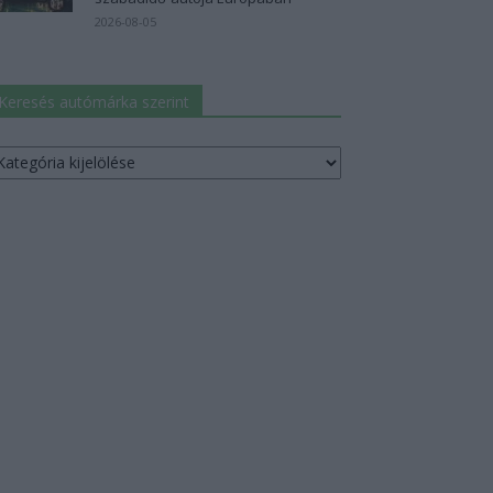
2026-08-05
Keresés autómárka szerint
resés
utómárka
erint