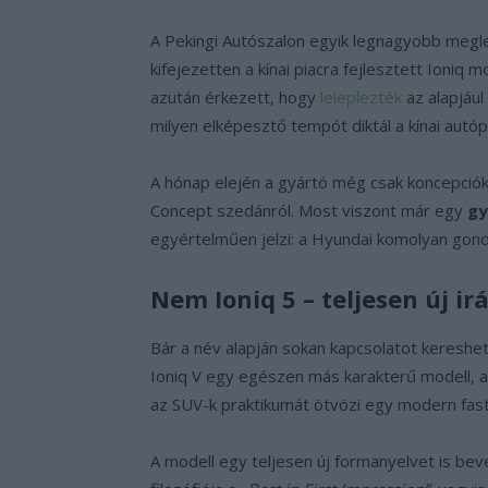
A Pekingi Autószalon egyik legnagyobb megle
kifejezetten a kínai piacra fejlesztett Ioniq m
azután érkezett, hogy
leleplezték
az alapjául
milyen elképesztő tempót diktál a kínai autóp
A hónap elején a gyártó még csak koncepciók
Concept szedánról. Most viszont már egy
gy
egyértelműen jelzi: a Hyundai komolyan gondo
Nem Ioniq 5 – teljesen új ir
Bár a név alapján sokan kapcsolatot kereshet
Ioniq V egy egészen más karakterű modell, a
az SUV-k praktikumát ötvözi egy modern fas
A modell egy teljesen új formanyelvet is be