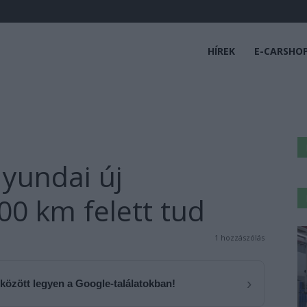
HÍREK
E-CARSHO
yundai új
600 km felett tud
1 hozzászólás
›
 között legyen a Google-találatokban!