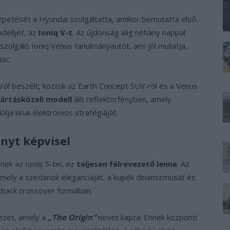
petését a Hyundai szolgáltatta, amikor bemutatta első
odelljét, az
Ioniq V-t
. Az újdonság alig néhány nappal
 szolgáló Ioniq Venus tanulmányautót, ami jól mutatja,
iac.
ról beszélt, köztük az Earth Concept SUV-ról és a Venus
ártásközeli modell
állt reflektorfényben, amely
lja kínai elektromos stratégiáját.
ányt képvisel
nek az Ioniq 5-tel, ez
teljesen félrevezető lenne
. Az
mely a szedánok eleganciáját, a kupék dinamizmusát és
tback crossover formában.
vezet, amely a
„The Origin”
nevet kapta. Ennek központi