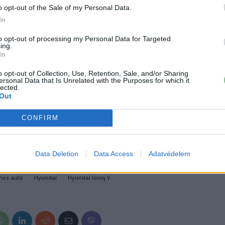
c számára?
o opt-out of the Sale of my Personal Data.
In
undai felismerte: Kínában nem elég a globális modelleket
to opt-out of processing my Personal Data for Targeted
esztések jelentik a jövőt, különösen az elektromos autók
ing.
In
o opt-out of Collection, Use, Retention, Sale, and/or Sharing
ersonal Data that Is Unrelated with the Purposes for which it
ogy a jövőben más régiókban is megjelennek
lected.
Out
s autók
.
CONFIRM
›
, további tartalmakért!
Data Deletion
Data Access
Adatvédelem
mos autó
Hyundai
Hyundai Ioniq V