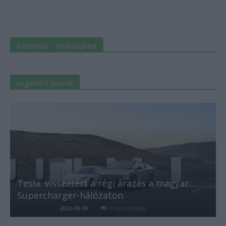
Kapcsolat - Médiaajánlat
Legutolsó postok
Tesla: visszatért a régi árazás a magyar
Supercharger-hálózaton
Kovács Kata
-
2026-08-08
0 hozzászólás