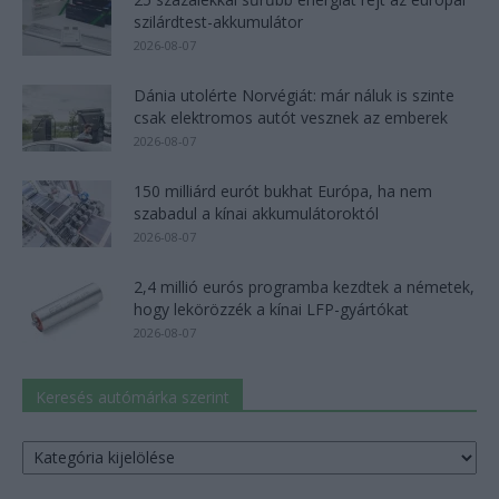
szilárdtest-akkumulátor
2026-08-07
Dánia utolérte Norvégiát: már náluk is szinte
csak elektromos autót vesznek az emberek
2026-08-07
150 milliárd eurót bukhat Európa, ha nem
szabadul a kínai akkumulátoroktól
2026-08-07
2,4 millió eurós programba kezdtek a németek,
hogy lekörözzék a kínai LFP-gyártókat
2026-08-07
Keresés autómárka szerint
Keresés
autómárka
szerint