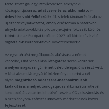
tartó stratégiai együttműködését, amelynek új
középpontjában az
adatcsere és az akkumulátor-
útlevélre való felkészülés
áll. A felek Kínában írták alá az
új szándéknyilatkozatot, amely elsősorban a határokon
átnyúló adattovábbítás pilotprojektjeire fókuszál, különös
tekintettel az Európai Unióban 2027-től kötelezővé váló
digitális akkumulátor-útlevél követelményeire.
Az egyetértési megállapodás aláírására a német
kancellár, Olaf Scholz kínai látogatása során került sor,
amelyen magas rangú német üzleti delegáció is részt vett.
A kínai akkumulátorgyártó közleménye szerint a cél
olyan
megbízható adatcsere-mechanizmusok
kialakítása
, amelyek támogatják az akkumulátor-útlevél
koncepcióját, valamint lehetővé teszik a CO₂-elszámolás és
a szénlábnyom-számítás innovatív módszereinek közös
fejlesztését.