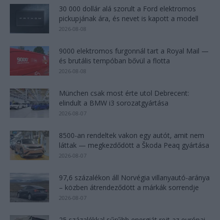
30 000 dollár alá szorult a Ford elektromos
pickupjának ára, és nevet is kapott a modell
2026-08-08
9000 elektromos furgonnál tart a Royal Mail —
és brutális tempóban bővül a flotta
2026-08-08
München csak most érte utol Debrecent:
elindult a BMW i3 sorozatgyártása
2026-08-07
8500-an rendeltek vakon egy autót, amit nem
láttak — megkezdődött a Škoda Peaq gyártása
2026-08-07
97,6 százalékon áll Norvégia villanyautó-aránya
– közben átrendeződött a márkák sorrendje
2026-08-07
25 százalékkal sűrűbb energiát rejt az európai