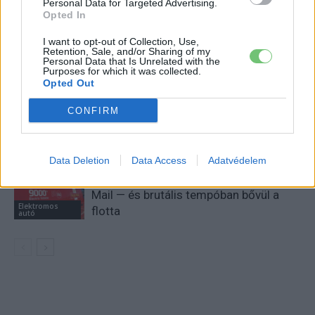
Personal Data for Targeted Advertising.
KAPCSOLÓDÓ CIKKEK
TÖBB A SZERZŐTŐL
Opted In
I want to opt-out of Collection, Use,
Tesla: visszatért a régi árazás a magyar
Retention, Sale, and/or Sharing of my
Supercharger-hálózaton
Personal Data that Is Unrelated with the
Purposes for which it was collected.
Elektromos
autó
Opted Out
30 000 dollár alá szorult a Ford
CONFIRM
elektromos pickupjának ára, és nevet is
Elektromos
kapott a modell
autó
Data Deletion
Data Access
Adatvédelem
9000 elektromos furgonnál tart a Royal
Mail — és brutális tempóban bővül a
Elektromos
flotta
autó