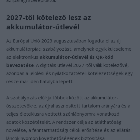
az iparági szereplőktől.
2027-től kötelező lesz az
akkumulátor-útlevél
Az Európai Unió 2023 augusztusában fogadta el az új
akkumulátorpiaci szabályozást, amelynek egyik kulcseleme
az elektronikus
akkumulátor-útlevél és QR-kód
bevezetése
. A digitális útlevél 2027-től válik kötelezővé,
azonban a jelölési és nyilatkozattételi kötelezettségek egy
része már idén hatályba lépett.
A szabályozás előírja többek között az akkumulátor-
összetevőkre, az újrahasznosított tartalom arányára és a
teljes életciklusra vetített szénlábnyomra vonatkozó
adatok közzétételét. A rendszer célja az átláthatóság
növelése, a fenntarthatósági célok erősítése és az ellátási
láncok nyomon követhetőségének biztosítása.