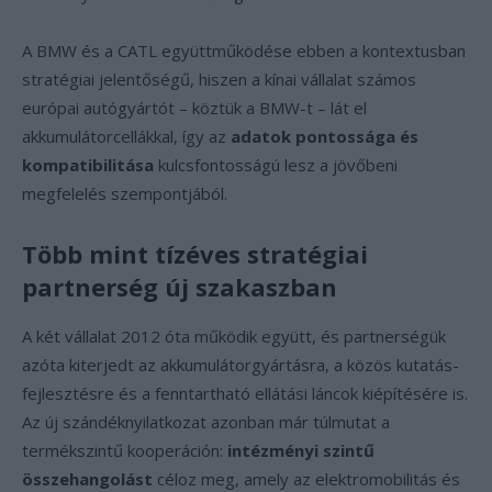
A BMW és a CATL együttműködése ebben a kontextusban
stratégiai jelentőségű, hiszen a kínai vállalat számos
európai autógyártót – köztük a BMW-t – lát el
akkumulátorcellákkal, így az
adatok pontossága és
kompatibilitása
kulcsfontosságú lesz a jövőbeni
megfelelés szempontjából.
Több mint tízéves stratégiai
partnerség új szakaszban
A két vállalat 2012 óta működik együtt, és partnerségük
azóta kiterjedt az akkumulátorgyártásra, a közös kutatás-
fejlesztésre és a fenntartható ellátási láncok kiépítésére is.
Az új szándéknyilatkozat azonban már túlmutat a
termékszintű kooperáción:
intézményi szintű
összehangolást
céloz meg, amely az elektromobilitás és