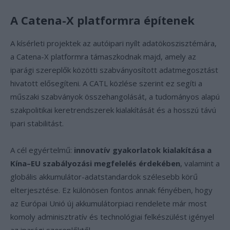
A Catena-X platformra építenek
A kísérleti projektek az autóipari nyílt adatökoszisztémára,
a Catena-X platformra támaszkodnak majd, amely az
iparági szereplők közötti szabványosított adatmegosztást
hivatott elősegíteni. A CATL közlése szerint ez segíti a
műszaki szabványok összehangolását, a tudományos alapú
szakpolitikai keretrendszerek kialakítását és a hosszú távú
ipari stabilitást.
A cél egyértelmű:
innovatív gyakorlatok kialakítása a
Kína–EU szabályozási megfelelés érdekében
, valamint a
globális akkumulátor-adatstandardok szélesebb körű
elterjesztése. Ez különösen fontos annak fényében, hogy
az Európai Unió új akkumulátorpiaci rendelete már most
komoly adminisztratív és technológiai felkészülést igényel