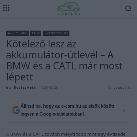
Akkumulátor
BMW
Elektromos autó
Kötelező lesz az
akkumulátor-útlevél – A
BMW és a CATL már most
lépett
Írta:
Kovács Kata
-
2026-02-28
0 hozzászólás
Állítsd be, hogy az e-cars.hu az elsők között
›
legyen a Google-találatokban!
A BMW és a CATL tovább mélyíti több mint egy évtizede