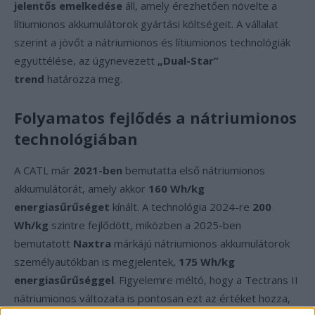
jelentős emelkedése
áll, amely érezhetően növelte a
lítiumionos akkumulátorok gyártási költségeit. A vállalat
szerint a jövőt a nátriumionos és lítiumionos technológiák
együttélése, az úgynevezett
„Dual-Star”
trend
határozza meg.
Folyamatos fejlődés a nátriumionos
technológiában
A CATL már
2021-ben
bemutatta első nátriumionos
akkumulátorát, amely akkor
160 Wh/kg
energiasűrűséget
kínált. A technológia 2024-re
200
Wh/kg
szintre fejlődött, miközben a 2025-ben
bemutatott
Naxtra
márkájú nátriumionos akkumulátorok
személyautókban is megjelentek,
175 Wh/kg
energiasűrűséggel
. Figyelemre méltó, hogy a Tectrans II
nátriumionos változata is pontosan ezt az értéket hozza,