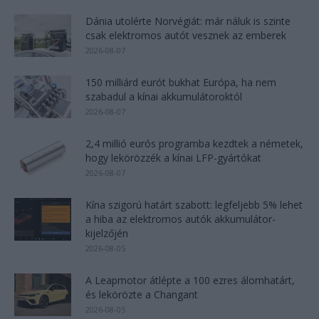
Dánia utolérte Norvégiát: már náluk is szinte
csak elektromos autót vesznek az emberek
2026-08-07
150 milliárd eurót bukhat Európa, ha nem
szabadul a kínai akkumulátoroktól
2026-08-07
2,4 millió eurós programba kezdtek a németek,
hogy lekörözzék a kínai LFP-gyártókat
2026-08-07
Kína szigorú határt szabott: legfeljebb 5% lehet
a hiba az elektromos autók akkumulátor-
kijelzőjén
2026-08-05
A Leapmotor átlépte a 100 ezres álomhatárt,
és lekörözte a Changant
2026-08-05