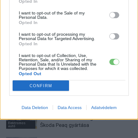
Opted In
I want to opt-out of the Sale of my
Personal Data.
Kovács Kata
Opted In
http://e-cars.hu
I want to opt-out of processing my
Szeretem az elektromos autókat és a modern technológiát!
Personal Data for Targeted Advertising.
Opted In
I want to opt-out of Collection, Use,
Retention, Sale, and/or Sharing of my
Personal Data that Is Unrelated with the
KAPCSOLÓDÓ CIKKEK
TÖBB A SZERZŐTŐL
Purposes for which it was collected.
Opted Out
München csak most érte utol
CONFIRM
Debrecent: elindult a BMW i3
sorozatgyártása
BMW
Data Deletion
Data Access
Adatvédelem
8500-an rendeltek vakon egy autót,
amit nem láttak — megkezdődött a
Elektromos
Škoda Peaq gyártása
autó