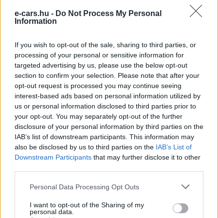
immár
haszonjárműves környezetben
.
e-cars.hu -
Do Not Process My Personal
Information
Kövesd az e-cars.hu-t a Facebookon is, további
›
If you wish to opt-out of the sale, sharing to third parties, or
tartalmakért!
processing of your personal or sensitive information for
targeted advertising by us, please use the below opt-out
section to confirm your selection. Please note that after your
CÍMKÉK
akkumulátor
CATL
Elektromos autó
opt-out request is processed you may continue seeing
Nátrium akkumulátor
interest-based ads based on personal information utilized by
us or personal information disclosed to third parties prior to
your opt-out. You may separately opt-out of the further
disclosure of your personal information by third parties on the
IAB’s list of downstream participants. This information may
also be disclosed by us to third parties on the
IAB’s List of
Downstream Participants
that may further disclose it to other
third parties.
Personal Data Processing Opt Outs
I want to opt-out of the Sharing of my
personal data.