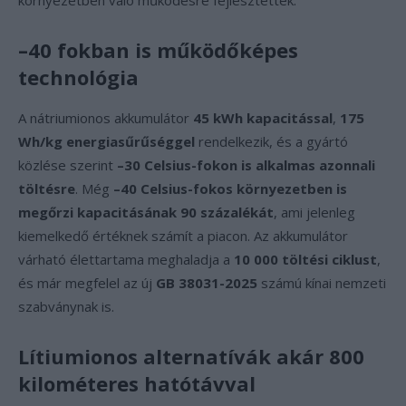
környezetben való működésre fejlesztettek.
–40 fokban is működőképes
technológia
A nátriumionos akkumulátor
45 kWh kapacitással
,
175
Wh/kg energiasűrűséggel
rendelkezik, és a gyártó
közlése szerint
–30 Celsius-fokon is alkalmas azonnali
töltésre
. Még
–40 Celsius-fokos környezetben is
megőrzi kapacitásának 90 százalékát
, ami jelenleg
kiemelkedő értéknek számít a piacon. Az akkumulátor
várható élettartama meghaladja a
10 000 töltési ciklust
,
és már megfelel az új
GB 38031-2025
számú kínai nemzeti
szabványnak is.
Lítiumionos alternatívák akár 800
kilométeres hatótávval