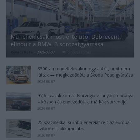
München csak most érte utol Debrecent:
elindult a BMW i3 sorozatgyártása
Kovács Kata
-
2026-08-07
0 hozzászólás
8500-an rendeltek vakon egy autót, amit nem
láttak — megkezdődött a Škoda Peaq gyártása
2026-08-07
97,6 százalékon áll Norvégia villanyautó-aránya
– közben átrendeződött a márkák sorrendje
2026-08-07
25 százalékkal sűrűbb energiát rejt az európai
szilárdtest-akkumulátor
2026-08-07