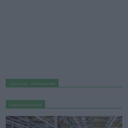
Kapcsolat - Médiaajánlat
Legutolsó postok