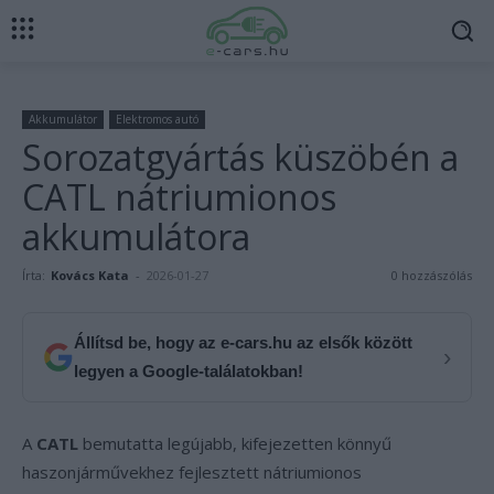
Akkumulátor
Elektromos autó
Sorozatgyártás küszöbén a
CATL nátriumionos
akkumulátora
Írta:
Kovács Kata
-
2026-01-27
0 hozzászólás
Állítsd be, hogy az e-cars.hu az elsők között
›
legyen a Google-találatokban!
A
CATL
bemutatta legújabb, kifejezetten könnyű
haszonjárművekhez fejlesztett nátriumionos