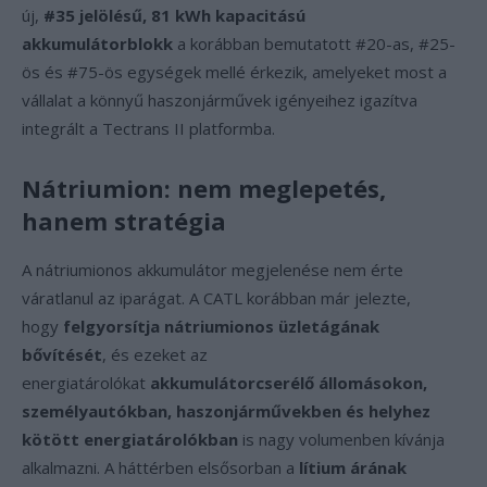
új,
#35 jelölésű, 81 kWh kapacitású
akkumulátorblokk
a korábban bemutatott #20-as, #25-
ös és #75-ös egységek mellé érkezik, amelyeket most a
vállalat a könnyű haszonjárművek igényeihez igazítva
integrált a Tectrans II platformba.
Nátriumion: nem meglepetés,
hanem stratégia
A nátriumionos akkumulátor megjelenése nem érte
váratlanul az iparágat. A CATL korábban már jelezte,
hogy
felgyorsítja nátriumionos üzletágának
bővítését
, és ezeket az
energiatárolókat
akkumulátorcserélő állomásokon,
személyautókban, haszonjárművekben és helyhez
kötött energiatárolókban
is nagy volumenben kívánja
alkalmazni. A háttérben elsősorban a
lítium árának