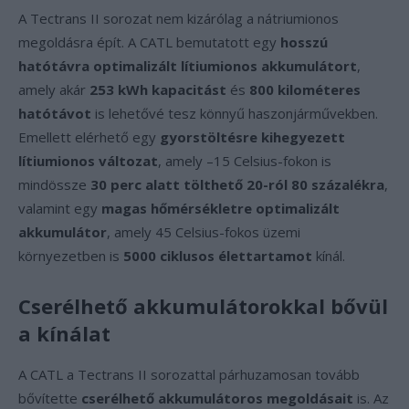
A Tectrans II sorozat nem kizárólag a nátriumionos
megoldásra épít. A CATL bemutatott egy
hosszú
hatótávra optimalizált lítiumionos akkumulátort
,
amely akár
253 kWh kapacitást
és
800 kilométeres
hatótávot
is lehetővé tesz könnyű haszonjárművekben.
Emellett elérhető egy
gyorstöltésre kihegyezett
lítiumionos változat
, amely –15 Celsius-fokon is
mindössze
30 perc alatt tölthető 20-ról 80 százalékra
,
valamint egy
magas hőmérsékletre optimalizált
akkumulátor
, amely 45 Celsius-fokos üzemi
környezetben is
5000 ciklusos élettartamot
kínál.
Cserélhető akkumulátorokkal bővül
a kínálat
A CATL a Tectrans II sorozattal párhuzamosan tovább
bővítette
cserélhető akkumulátoros megoldásait
is. Az