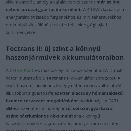
akkumulátorát, amely a vállalat tervei szerint
már az idei
évben sorozatgyártásba kerülhet
. A 45 kWh kapacitású
energiatárolót kisebb furgonokhoz és mini teherautókhoz
optimalizálták, különös tekintettel a hideg éghajlati
körülményekre.
Tectrans II: új szint a könnyű
haszonjárművek akkumulátoraiban
A
CN EV Post
és más iparági források szerint a CATL múlt
héten mutatta be a
Tectrans II
akkumulátorsorozatot. A
kínálat három lítiumionos és egy nátriumionos változatból
áll, utóbbit a gyártó kifejezetten
alacsony hőmérsékletű
üzemre tervezett megoldásként
pozicionálja. A CATL
állítása szerint ez az iparág
első, sorozatgyártásra
szánt nátriumionos akkumulátora
a könnyű
haszonjárművek szegmensében, amelyet extrém hideg