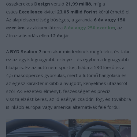
összkerekes
Design
verzió
21,99 millió
, míg a
csúcs
Excellence
kivitel
23,05 millió forint
körül érhető el.
Az alapfelszereltség bőséges, a garancia
6 év vagy 150
ezer km
, az akkumulátorra
8 év vagy 250 ezer km
, az
átrozsdásodás ellen
12 év
jár.
A
BYD Sealion 7
nem akar mindenkinek megfelelni, és talán
ez az egyik legnagyobb erénye – és egyben a legnagyobb
hibája is. Ez az autó nem sportos, hiába a 530 lóerő és a
4,5 másodperces gyorsulás, mert a futómű hangolása és
az egész karakter inkább a nyugodt, kényelmes utazásról
szól. Aki vezetési élményt, feszességet és precíz
visszajelzést keres, az jó eséllyel csalódni fog, és továbbra
is inkább európai vagy amerikai alternatívák felé fordul.