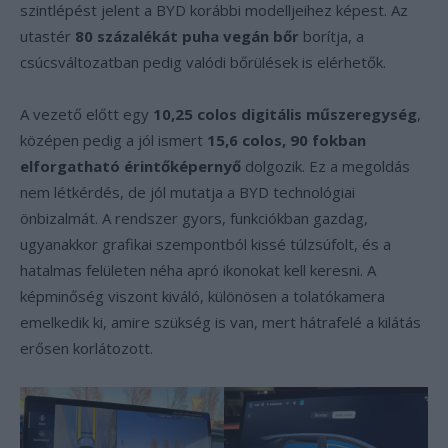
szintlépést jelent a BYD korábbi modelljeihez képest. Az
utastér
80 százalékát puha vegán bőr
borítja, a
csúcsváltozatban pedig valódi bőrülések is elérhetők.
A vezető előtt egy
10,25 colos digitális műszeregység
,
középen pedig a jól ismert
15,6 colos, 90 fokban
elforgatható érintőképernyő
dolgozik. Ez a megoldás
nem létkérdés, de jól mutatja a BYD technológiai
önbizalmát. A rendszer gyors, funkciókban gazdag,
ugyanakkor grafikai szempontból kissé túlzsúfolt, és a
hatalmas felületen néha apró ikonokat kell keresni. A
képminőség viszont kiváló, különösen a tolatókamera
emelkedik ki, amire szükség is van, mert hátrafelé a kilátás
erősen korlátozott.