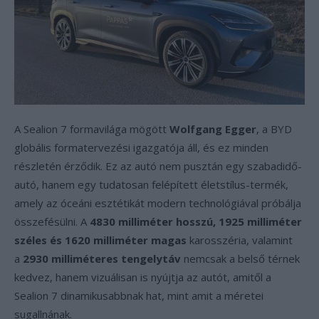
A Sealion 7 formavilága mögött
Wolfgang Egger
, a BYD
globális formatervezési igazgatója áll, és ez minden
részletén érződik. Ez az autó nem pusztán egy szabadidő-
autó, hanem egy tudatosan felépített életstílus-termék,
amely az óceáni esztétikát modern technológiával próbálja
összefésülni. A
4830 milliméter hosszú, 1925 milliméter
széles és 1620 milliméter magas
karosszéria, valamint
a
2930 milliméteres tengelytáv
nemcsak a belső térnek
kedvez, hanem vizuálisan is nyújtja az autót, amitől a
Sealion 7 dinamikusabbnak hat, mint amit a méretei
sugallnának.