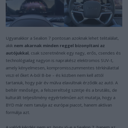
Ugyanakkor a Sealion 7 pontosan azoknak lehet telitalálat,
akik
nem akarnak minden reggel bizonyítani az
autójukkal
, csak szeretnének egy nagy, erős, csendes és
technológiailag nagyon is naprakész elektromos SUV-t,
amely kényelmesen, kompromisszummentes térkínálattal
viszi el őket A-ból B-be – és közben nem kell attól
tartaniuk, hogy pár év múlva elavultnak érződik az autó. A
beltér minősége, a felszereltség szintje és a brutális, de
kulturált teljesítmény egyértelműen azt mutatja, hogy a
BYD már nem tanulja az európai piacot, hanem aktívan
formálja azt.
A valódi kérdés nem az, hogy jó-e a Sealion 7, hanem az,