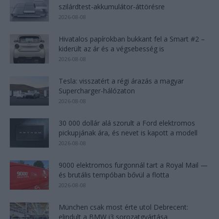
szilárdtest-akkumulátor-áttörésre
2026-08-08
Hivatalos papírokban bukkant fel a Smart #2 –
kiderült az ár és a végsebesség is
2026-08-08
Tesla: visszatért a régi árazás a magyar
Supercharger-hálózaton
2026-08-08
30 000 dollár alá szorult a Ford elektromos
pickupjának ára, és nevet is kapott a modell
2026-08-08
9000 elektromos furgonnál tart a Royal Mail —
és brutális tempóban bővül a flotta
2026-08-08
München csak most érte utol Debrecent:
elindult a BMW i3 sorozatgyártása