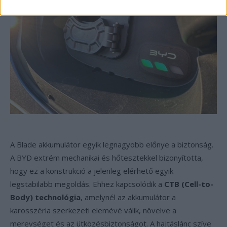
A Blade akkumulátor egyik legnagyobb előnye a biztonság.
A BYD extrém mechanikai és hőtesztekkel bizonyította,
hogy ez a konstrukció a jelenleg elérhető egyik
legstabilabb megoldás. Ehhez kapcsolódik a
CTB (Cell-to-
Body) technológia
, amelynél az akkumulátor a
karosszéria szerkezeti elemévé válik, növelve a
merevséget és az ütközésbiztonságot. A hajtáslánc szíve