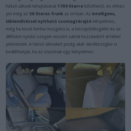
hátsó ülések lehajtásával
1789 literre
bővíthető, és ehhez
jön még az
58 literes frunk
az orrban. Az
intelligens,
láblendítéssel nyitható csomagtérajtó
kényelmes,
még ha kissé lomha mozgású is, a becsípődésgátló és az
állítható nyitási szögek viszont valódi hozzáadott értéket
jelentenek. A hátsó üléseket pedig akár derékszögbe is
beállíthatjuk, ha az utazónak úgy kényelmes.