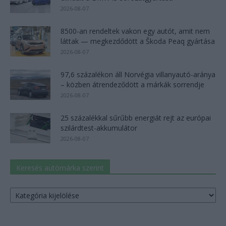
2026-08-07
8500-an rendeltek vakon egy autót, amit nem
láttak — megkezdődött a Škoda Peaq gyártása
2026-08-07
97,6 százalékon áll Norvégia villanyautó-aránya
– közben átrendeződött a márkák sorrendje
2026-08-07
25 százalékkal sűrűbb energiát rejt az európai
szilárdtest-akkumulátor
2026-08-07
Keresés autómárka szerint
Keresés
autómárka
szerint