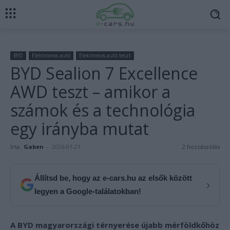
BYD
Elektromos autó
Elektromos autó teszt
BYD Sealion 7 Excellence
AWD teszt – amikor a
számok és a technológia
egy irányba mutat
Írta:
Gaben
-
2026-01-21
2 hozzászólás
Állítsd be, hogy az e-cars.hu az elsők között
›
legyen a Google-találatokban!
A BYD magyarországi térnyerése újabb mérföldkőhöz