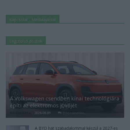
Kapcsolat - Médiaajánlat
Legutolsó postok
A Volkswagen csendben kínai technológiára
építi az elektromos jövőjét
Kovács Kata
-
2026-08-09
0 hozzászólás
A BYD hat szabadalommal készül a 2027-es