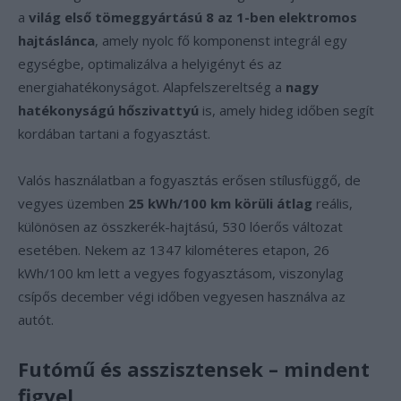
a
világ első tömeggyártású 8 az 1-ben elektromos
hajtáslánca
, amely nyolc fő komponenst integrál egy
egységbe, optimalizálva a helyigényt és az
energiahatékonyságot. Alapfelszereltség a
nagy
hatékonyságú hőszivattyú
is, amely hideg időben segít
kordában tartani a fogyasztást.
Valós használatban a fogyasztás erősen stílusfüggő, de
vegyes üzemben
25 kWh/100 km körüli átlag
reális,
különösen az összkerék-hajtású, 530 lóerős változat
esetében. Nekem az 1347 kilométeres etapon, 26
kWh/100 km lett a vegyes fogyasztásom, viszonylag
csípős december végi időben vegyesen használva az
autót.
Futómű és asszisztensek – mindent
figyel