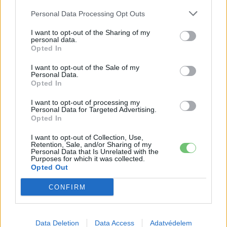
kWh
és
91,3 kWh
kapacitással. Mindkettő a BYD saját
Personal Data Processing Opt Outs
fejlesztésű
Blade akkumulátorára
épül,
LFP
(lítium-vas-
I want to opt-out of the Sharing of my
foszfát) kémiával. A kisebb akkumulátor a belépő- és az
personal data.
alap AWD-változatokhoz jár, míg a
91,3 kWh-s csomag
Opted In
kizárólag az Excellence AWD
kiváltsága. A WLTP-hatótáv
I want to opt-out of the Sale of my
verziótól függően
456 és 502 kilométer
között alakul.
Personal Data.
Opted In
AC töltésnél minden Sealion 7
11 kW-tal
tölthető. DC
I want to opt-out of processing my
Personal Data for Targeted Advertising.
gyorstöltésnél a kisebb akkumulátor
150 kW
, a nagyobb
Opted In
akár
230 kW
teljesítményt is fel tud venni, az Excellence
I want to opt-out of Collection, Use,
AWD esetében
10-ről 80%-ra körülbelül 24 perc
alatt.
Retention, Sale, and/or Sharing of my
Personal Data that Is Unrelated with the
Ez már nem csak marketingadat, hanem valóban
Purposes for which it was collected.
használható érték hosszabb utak során is.
Opted Out
CONFIRM
Data Deletion
Data Access
Adatvédelem