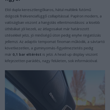
Elöl dupla keresztlengőkaros, hátul multilink futómű
dolgozik frekvenciafüggő csillapítással. Papíron modern, a
valóságban viszont a hangolás ellentmondásos: a kisebb
úthibákat jól kezeli, az átlagosakat már határozott
ütésekkel jelzi, jó minőségű úton pedig enyhe ringatózás
jellemzi. Az adaptív tempomat finoman működik, a sávtartó
következetlen, a guminyomás-figyelmeztetés pedig
már
0,1 bar eltérést
is jelzi. A head-up display viszont
kifejezetten parádés, nagy felületen, sok információval.