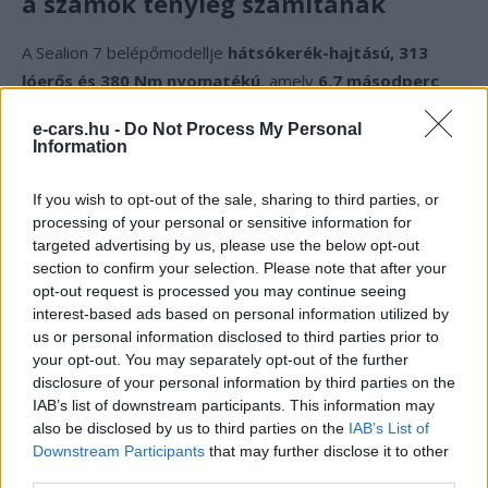
a számok tényleg számítanak
A Sealion 7 belépőmodellje
hátsókerék-hajtású, 313
lóerős és 380 Nm nyomatékú
, amely
6,7 másodperc
alatt gyorsul 0–100 km/órára
. Az összkerék-hajtású
e-cars.hu -
Do Not Process My Personal
változatok már
530 lóerőt és 690 Nm-t
kínálnak, itt a
Information
sprint
4,5 másodperc
, a végsebesség pedig minden
verziónál
215 km/óra
. A villanymotor akár
23 000
If you wish to opt-out of the sale, sharing to third parties, or
percenkénti fordulatszámra
is képes, ami jól mutatja a
processing of your personal or sensitive information for
targeted advertising by us, please use the below opt-out
hajtáslánc tartalékait. A menetkész tömeg
section to confirm your selection. Please note that after your
ugyanakkor
2435 kilogramm
, ami vezetés közben mindig
opt-out request is processed you may continue seeing
érezhető: ez nem sportautó, hanem egy brutálisan erős
interest-based ads based on personal information utilized by
utazóautó.
us or personal information disclosed to third parties prior to
your opt-out. You may separately opt-out of the further
disclosure of your personal information by third parties on the
Akkumulátor és töltés – a BYD igazi
IAB’s list of downstream participants. This information may
játszótere
also be disclosed by us to third parties on the
IAB’s List of
Downstream Participants
that may further disclose it to other
third parties.
A Sealion 7 kétféle akkumulátorral érhető el:
82,5