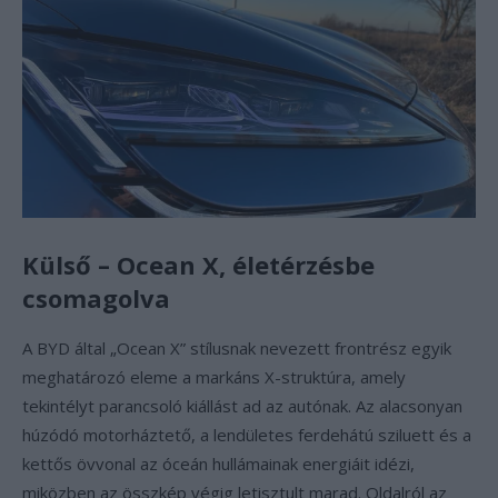
Külső – Ocean X, életérzésbe
csomagolva
A BYD által „Ocean X” stílusnak nevezett frontrész egyik
meghatározó eleme a markáns X-struktúra, amely
tekintélyt parancsoló kiállást ad az autónak. Az alacsonyan
húzódó motorháztető, a lendületes ferdehátú sziluett és a
kettős övvonal az óceán hullámainak energiáit idézi,
miközben az összkép végig letisztult marad. Oldalról az