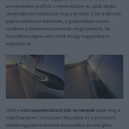
aerodinamikus profil és a menet közben az ajtók síkjába
simuló kilincsek határozzák meg a látványt. Ezek a kilincsek
papíron hatótávot mentenek, a gyakorlatban viszont
továbbra is kompromisszumosak: megszokhatók, de
használhatóságban nem érnek fel egy hagyományos
megoldással.
Hátul a
vízcseppmintázatú LED-es lámpák
adják meg a
végső karaktert. A hosszanti fénycsíkok és a pontszerű
elemek egyszerre keltenek futurisztikus és energikus