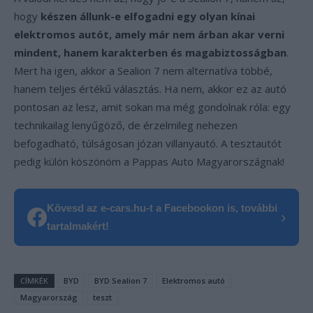
hogy
készen állunk-e elfogadni egy olyan kínai
elektromos autót, amely már nem árban akar verni
mindent, hanem karakterben és magabiztosságban
.
Mert ha igen, akkor a Sealion 7 nem alternatíva többé,
hanem teljes értékű választás. Ha nem, akkor ez az autó
pontosan az lesz, amit sokan ma még gondolnak róla: egy
technikailag lenyűgöző, de érzelmileg nehezen
befogadható, túlságosan józan villanyautó. A tesztautót
pedig külön köszönöm a Pappas Auto Magyarországnak!
Kövesd az e-cars.hu-t a Facebookon is, további
›
tartalmakért!
CÍMKÉK
BYD
BYD Sealion 7
Elektromos autó
Magyarország
teszt