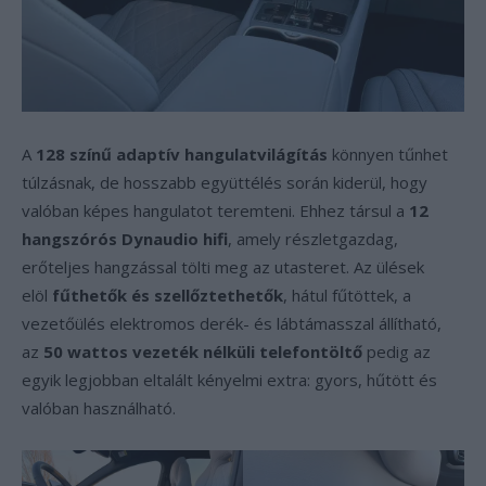
A
128 színű adaptív hangulatvilágítás
könnyen tűnhet
túlzásnak, de hosszabb együttélés során kiderül, hogy
valóban képes hangulatot teremteni. Ehhez társul a
12
hangszórós Dynaudio hifi
, amely részletgazdag,
erőteljes hangzással tölti meg az utasteret. Az ülések
elöl
fűthetők és szellőztethetők
, hátul fűtöttek, a
vezetőülés elektromos derék- és lábtámasszal állítható,
az
50 wattos vezeték nélküli telefontöltő
pedig az
egyik legjobban eltalált kényelmi extra: gyors, hűtött és
valóban használható.