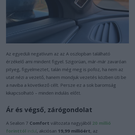
Az egyedüli negatívum az az A oszlopban található
érzékelő ami mindent figyel. Szigorúan, már-már zavaróan
pityeg, figyelmeztet, talán még meg is pofoz, ha nem az
utat nézi a vezető, hanem mondjuk vezetés közben üti be
a naviba a következő célt. Persze ez a sok baromság
kikapcsolható – minden indulás előtt.
Ár és végső, zárógondolat
A Sealion 7
Comfort
változata nagyjából
20 millió
forinttól
indul
, akciósan
19,99 millióért
, az