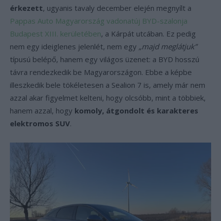
érkezett
, ugyanis tavaly december elején megnyílt a
Pappas Auto Magyarország vadonatúj BYD-szalonja
Budapest XIII. kerületében
, a Kárpát utcában. Ez pedig
nem egy ideiglenes jelenlét, nem egy
„majd meglátjuk”
típusú belépő, hanem egy világos üzenet: a BYD hosszú
távra rendezkedik be Magyarországon. Ebbe a képbe
illeszkedik bele tökéletesen a Sealion 7 is, amely már nem
azzal akar figyelmet kelteni, hogy olcsóbb, mint a többiek,
hanem azzal, hogy
komoly, átgondolt és karakteres
elektromos SUV
.