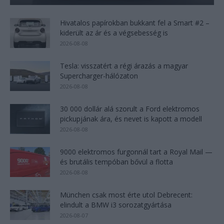
Hivatalos papírokban bukkant fel a Smart #2 –
kiderült az ár és a végsebesség is
2026-08-08
Tesla: visszatért a régi árazás a magyar
Supercharger-hálózaton
2026-08-08
30 000 dollár alá szorult a Ford elektromos
pickupjának ára, és nevet is kapott a modell
2026-08-08
9000 elektromos furgonnál tart a Royal Mail —
és brutális tempóban bővül a flotta
2026-08-08
München csak most érte utol Debrecent:
elindult a BMW i3 sorozatgyártása
2026-08-07