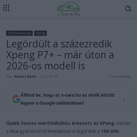
Elektromos autó
Xpeng
Legördült a százezredik
Xpeng P7+ – már úton a
2026-os modell is
Írta:
Kovács Kata
-
2026-01-10
0 hozzászólás
Állítsd be, hogy az e-cars.hu az elsők között
›
legyen a Google-találatokban!
Újabb fontos mérföldkőhöz érkezett az XPeng
, miután
a kínai gyártósorról hivatalosan is legördült a
100 000.