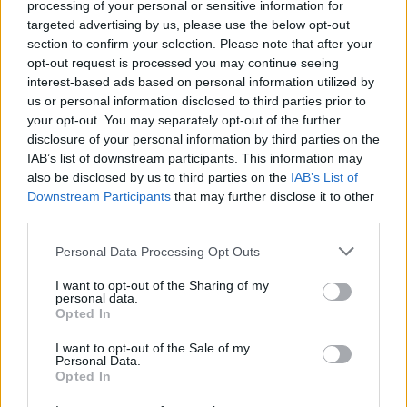
processing of your personal or sensitive information for
cél
targeted advertising by us, please use the below opt-out
section to confirm your selection. Please note that after your
A technológiai csúcsot az Xpeng P7+ esetében a
fejlett
opt-out request is processed you may continue seeing
vezetéstámogató rendszer
interest-based ads based on personal information utilized by
jelenti, amely akár
három
us or personal information disclosed to third parties prior to
darab Turing AI chipet
is használhat,
összesen 2 250
your opt-out. You may separately opt-out of the further
TOPS számítási kapacitással
. A rendszer a
második
disclosure of your personal information by third parties on the
generációs VLA modellre épül
, amely egyetlen
IAB’s list of downstream participants. This information may
architektúrában egyesíti a vizuális érzékelést, a nyelvi
also be disclosed by us to third parties on the
IAB’s List of
Downstream Participants
that may further disclose it to other
megértést és a cselekvésgenerálást. A gyártó szerint ez a
third parties.
megoldás
rövid időn belül közel L4 szintű
vezetéstámogató élményt
tehet elérhetővé a P7+
Personal Data Processing Opt Outs
modellben.
I want to opt-out of the Sharing of my
personal data.
Opted In
Kövesd az e-cars.hu-t a Facebookon is, további
›
I want to opt-out of the Sale of my
tartalmakért!
Personal Data.
Opted In