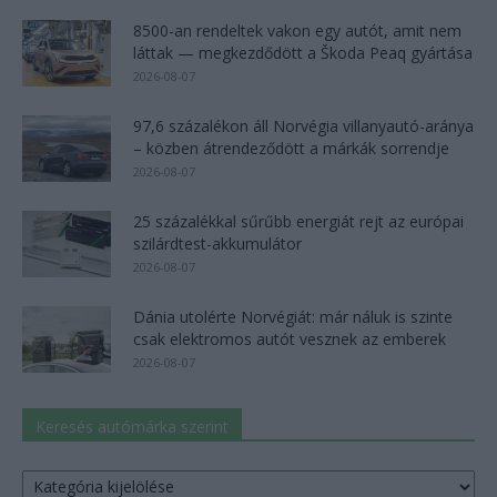
8500-an rendeltek vakon egy autót, amit nem
láttak — megkezdődött a Škoda Peaq gyártása
2026-08-07
97,6 százalékon áll Norvégia villanyautó-aránya
– közben átrendeződött a márkák sorrendje
2026-08-07
25 százalékkal sűrűbb energiát rejt az európai
szilárdtest-akkumulátor
2026-08-07
Dánia utolérte Norvégiát: már náluk is szinte
csak elektromos autót vesznek az emberek
2026-08-07
Keresés autómárka szerint
Keresés
autómárka