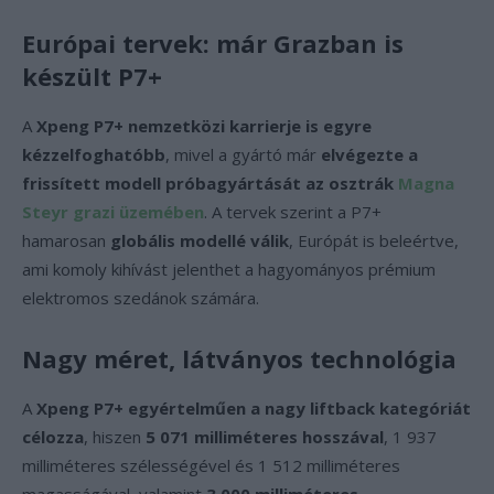
Európai tervek: már Grazban is
készült P7+
A
Xpeng P7+ nemzetközi karrierje is egyre
kézzelfoghatóbb
, mivel a gyártó már
elvégezte a
frissített modell próbagyártását az osztrák
Magna
Steyr grazi üzemében
. A tervek szerint a P7+
hamarosan
globális modellé válik
, Európát is beleértve,
ami komoly kihívást jelenthet a hagyományos prémium
elektromos szedánok számára.
Nagy méret, látványos technológia
A
Xpeng P7+ egyértelműen a nagy liftback kategóriát
célozza
, hiszen
5 071 milliméteres hosszával
, 1 937
milliméteres szélességével és 1 512 milliméteres