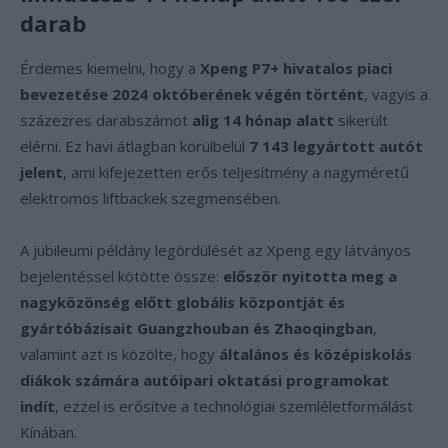
darab
Érdemes kiemelni, hogy a
Xpeng P7+ hivatalos piaci
bevezetése 2024 októberének végén történt
, vagyis a
százezres darabszámot
alig 14 hónap alatt
sikerült
elérni. Ez havi átlagban körülbelül
7 143 legyártott autót
jelent
, ami kifejezetten erős teljesítmény a nagyméretű
elektromos liftbackek szegmensében.
A jubileumi példány legördülését az Xpeng egy látványos
bejelentéssel kötötte össze:
először nyitotta meg a
nagyközönség előtt globális központját és
gyártóbázisait Guangzhouban és Zhaoqingban
,
valamint azt is közölte, hogy
általános és középiskolás
diákok számára autóipari oktatási programokat
indít
, ezzel is erősítve a technológiai szemléletformálást
Kínában.