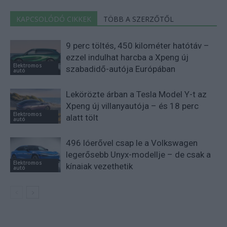
KAPCSOLÓDÓ CIKKEK
TÖBB A SZERZŐTŐL
9 perc töltés, 450 kilométer hatótáv –
ezzel indulhat harcba a Xpeng új
Elektromos
szabadidő-autója Európában
autó
Lekörözte árban a Tesla Model Y-t az
Xpeng új villanyautója – és 18 perc
Elektromos
alatt tölt
autó
496 lóerővel csap le a Volkswagen
legerősebb Unyx-modellje – de csak a
Elektromos
kínaiak vezethetik
autó