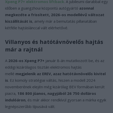
Xpeng P7+ elektromos liftback
. A jubileumi darabbal egy
időben a guangzhoui központú autógyártó
azonnal
megkezdte a frissített, 2026-os modellévű változat
kiszállítását is
, amely már a bemutatás pillanatában
kétféle hajtáslánccal vált elérhetővé.
Villanyos és hatótávnövelős hajtás
már a rajtnál
A
2026-os Xpeng P7+
január 8-án mutatkozott be, és az
eddigi kizárólagos tisztán elektromos hajtás
mellé
megjelenik az EREV, azaz hatótávnövelős kivitel
is
. Ez komoly stratégiai váltás, hiszen a modell 2024
novemberének elején még kizárólag BEV formában került
piacra,
186 800 jüanos, nagyjából 26 750 dolláros
indulóáron
, és már akkor rendkívül gyorsan a márka egyik
legnépszerűbb típusává vált.