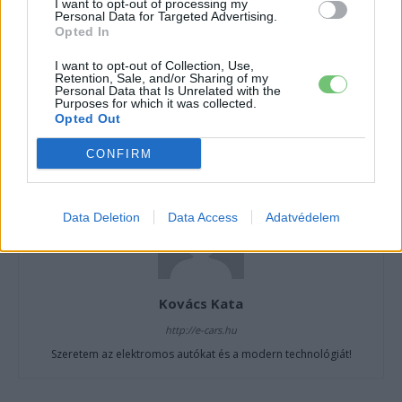
I want to opt-out of processing my
Personal Data for Targeted Advertising.
CÍMKÉK
XPENG
Xpeng P7+
Opted In
I want to opt-out of Collection, Use,
Retention, Sale, and/or Sharing of my
Personal Data that Is Unrelated with the
Purposes for which it was collected.
Opted Out
CONFIRM
Data Deletion
Data Access
Adatvédelem
Kovács Kata
http://e-cars.hu
Szeretem az elektromos autókat és a modern technológiát!