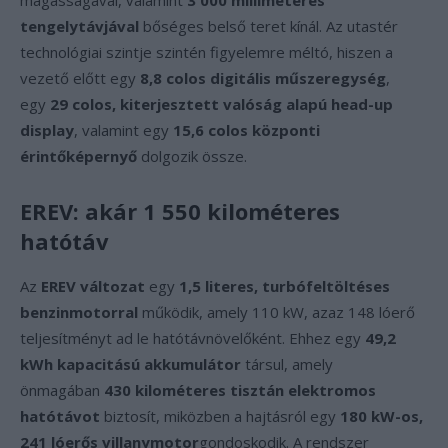
magasságával, valamint
3 000 milliméteres
tengelytávjával
bőséges belső teret kínál. Az utastér
technológiai szintje szintén figyelemre méltó, hiszen a
vezető előtt egy
8,8 colos digitális műszeregység
,
egy
29 colos, kiterjesztett valóság alapú head-up
display
, valamint egy
15,6 colos központi
érintőképernyő
dolgozik össze.
EREV: akár 1 550 kilométeres
hatótáv
Az
EREV változat
egy
1,5 literes, turbófeltöltéses
benzinmotorral
működik, amely 110 kW, azaz 148 lóerő
teljesítményt ad le hatótávnövelőként. Ehhez egy
49,2
kWh kapacitású akkumulátor
társul, amely
önmagában
430 kilométeres tisztán elektromos
hatótávot
biztosít, miközben a hajtásról egy
180 kW-os,
241 lóerős villanymotor
gondoskodik. A rendszer