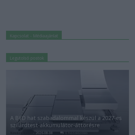
Kapcsolat - Médiaajánlat
Legutolsó postok
A BYD hat szabadalommal készül a 2027-es
szilárdtest-akkumulátor-áttörésre
Kovács Kata
-
2026-08-08
0 hozzászólás