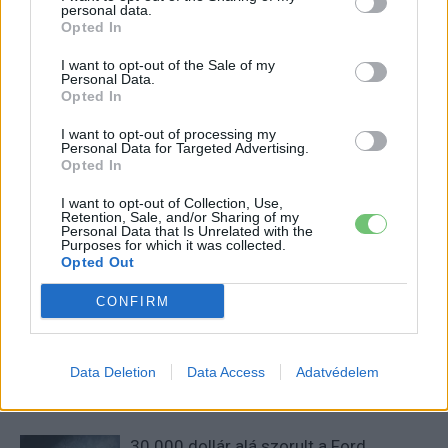
personal data.
Opted In
I want to opt-out of the Sale of my
Personal Data.
Opted In
I want to opt-out of processing my
Personal Data for Targeted Advertising.
Kovács Kata
Opted In
http://e-cars.hu
I want to opt-out of Collection, Use,
Szeretem az elektromos autókat és a modern technológiát!
Retention, Sale, and/or Sharing of my
Personal Data that Is Unrelated with the
Purposes for which it was collected.
Opted Out
KAPCSOLÓDÓ CIKKEK
TÖBB A SZERZŐTŐL
CONFIRM
Tesla: visszatért a régi árazás a magyar
Supercharger-hálózaton
Data Deletion
Data Access
Adatvédelem
Elektromos
autó
30 000 dollár alá szorult a Ford