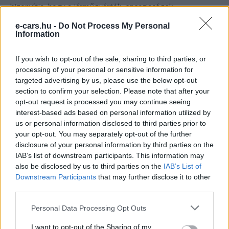
bizonyítja, hogy a járműgyártók, energiacégek,
kutatóintézetek és a politika közösen képesek felgyorsítani
e-cars.hu -
Do Not Process My Personal
a
közúti áruszállítás dekarbonizációját
.
Information
If you wish to opt-out of the sale, sharing to third parties, or
Kövesd az e-cars.hu-t a Facebookon is, további
processing of your personal or sensitive information for
›
tartalmakért!
targeted advertising by us, please use the below opt-out
section to confirm your selection. Please note that after your
opt-out request is processed you may continue seeing
interest-based ads based on personal information utilized by
CÍMKÉK
e-mobilitás
Elektromobilitás
Elektromos autó
us or personal information disclosed to third parties prior to
Elektromos szállítmányozás
Elektromosautó-töltés
your opt-out. You may separately opt-out of the further
Németország
disclosure of your personal information by third parties on the
IAB’s list of downstream participants. This information may
also be disclosed by us to third parties on the
IAB’s List of
Downstream Participants
that may further disclose it to other
third parties.
Personal Data Processing Opt Outs
I want to opt-out of the Sharing of my