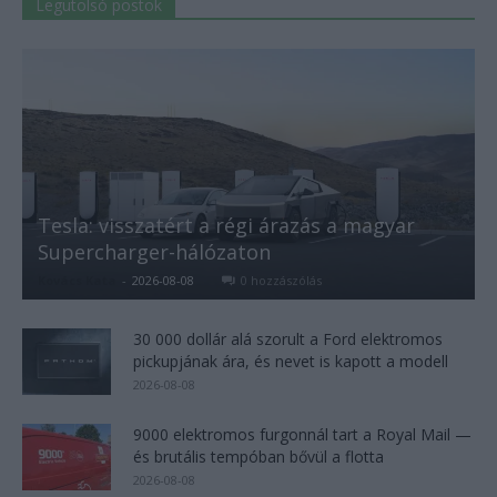
Legutolsó postok
Tesla: visszatért a régi árazás a magyar
Supercharger-hálózaton
Kovács Kata
-
2026-08-08
0 hozzászólás
30 000 dollár alá szorult a Ford elektromos
pickupjának ára, és nevet is kapott a modell
2026-08-08
9000 elektromos furgonnál tart a Royal Mail —
és brutális tempóban bővül a flotta
2026-08-08