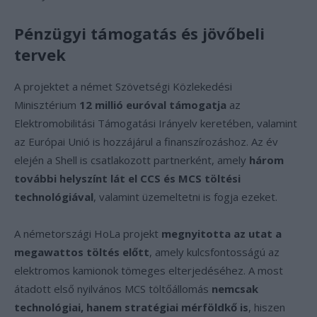
Pénzügyi támogatás és jövőbeli
tervek
A projektet a német Szövetségi Közlekedési
Minisztérium
12 millió euróval támogatja
az
Elektromobilitási Támogatási Irányelv keretében, valamint
az Európai Unió is hozzájárul a finanszírozáshoz. Az év
elején a Shell is csatlakozott partnerként, amely
három
további helyszínt lát el CCS és MCS töltési
technológiával
, valamint üzemeltetni is fogja ezeket.
A németországi HoLa projekt
megnyitotta az utat a
megawattos töltés előtt
, amely kulcsfontosságú az
elektromos kamionok tömeges elterjedéséhez. A most
átadott első nyilvános MCS töltőállomás
nemcsak
technológiai, hanem stratégiai mérföldkő is
, hiszen