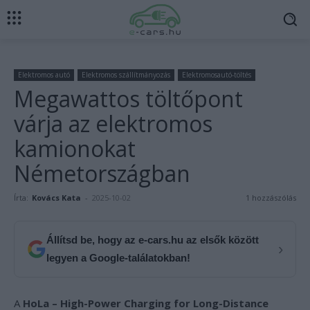
Elektromos autó
Elektromos szállítmányozás
Elektromosautó-töltés
Megawattos töltőpont
várja az elektromos
kamionokat
Németországban
Írta:
Kovács Kata
-
2025-10-02
1 hozzászólás
Állítsd be, hogy az e-cars.hu az elsők között
›
legyen a Google-találatokban!
A
HoLa – High-Power Charging for Long-Distance