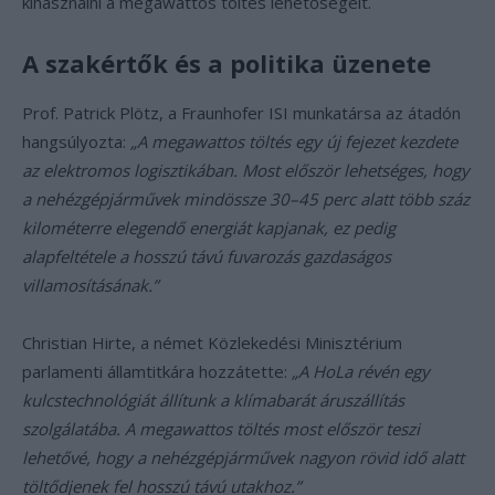
kihasználni a megawattos töltés lehetőségeit.
A szakértők és a politika üzenete
Prof. Patrick Plötz, a Fraunhofer ISI munkatársa az átadón
hangsúlyozta:
„A megawattos töltés egy új fejezet kezdete
az elektromos logisztikában. Most először lehetséges, hogy
a nehézgépjárművek mindössze 30–45 perc alatt több száz
kilométerre elegendő energiát kapjanak, ez pedig
alapfeltétele a hosszú távú fuvarozás gazdaságos
villamosításának.”
Christian Hirte, a német Közlekedési Minisztérium
parlamenti államtitkára hozzátette:
„A HoLa révén egy
kulcstechnológiát állítunk a klímabarát áruszállítás
szolgálatába. A megawattos töltés most először teszi
lehetővé, hogy a nehézgépjárművek nagyon rövid idő alatt
töltődjenek fel hosszú távú utakhoz.”