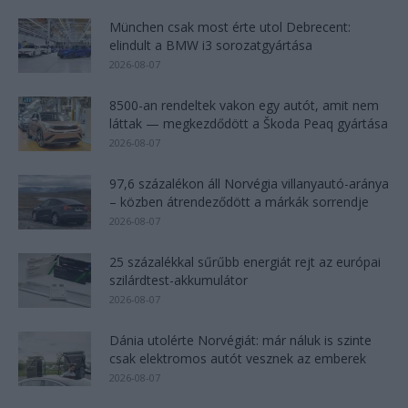
München csak most érte utol Debrecent:
elindult a BMW i3 sorozatgyártása
2026-08-07
8500-an rendeltek vakon egy autót, amit nem
láttak — megkezdődött a Škoda Peaq gyártása
2026-08-07
97,6 százalékon áll Norvégia villanyautó-aránya
– közben átrendeződött a márkák sorrendje
2026-08-07
25 százalékkal sűrűbb energiát rejt az európai
szilárdtest-akkumulátor
2026-08-07
Dánia utolérte Norvégiát: már náluk is szinte
csak elektromos autót vesznek az emberek
2026-08-07