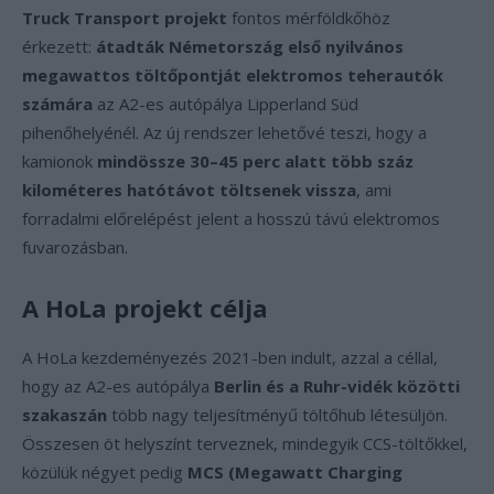
Truck Transport projekt
fontos mérföldkőhöz
érkezett:
átadták Németország első nyilvános
megawattos töltőpontját elektromos teherautók
számára
az A2-es autópálya Lipperland Süd
pihenőhelyénél. Az új rendszer lehetővé teszi, hogy a
kamionok
mindössze 30–45 perc alatt több száz
kilométeres hatótávot töltsenek vissza
, ami
forradalmi előrelépést jelent a hosszú távú elektromos
fuvarozásban.
A HoLa projekt célja
A HoLa kezdeményezés 2021-ben indult, azzal a céllal,
hogy az A2-es autópálya
Berlin és a Ruhr-vidék közötti
szakaszán
több nagy teljesítményű töltőhub létesüljön.
Összesen öt helyszínt terveznek, mindegyik CCS-töltőkkel,
közülük négyet pedig
MCS (Megawatt Charging