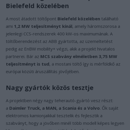
Bielefeld közelében
A most átadott töltőpont
Bielefeld közelében
található
ami
1,2 MW teljesítményt kínál
, amely háromszorosa a
jelenlegi CCS-rendszerek 400 kW-os maximumának. A
töltőberendezést az ABB gyártotta, az üzemeltetést
pedig az EnBW mobility+ végzi, akik a projekt hivatalos
partnerei. Bár az
MCS szabvány elméletben 3,75 MW
teljesítményt is tud
, a mostani töltő így is mérföldkő az
európai közúti áruszállítás jövőjében.
Nagy gyártók közös tesztje
A projektben négy nagy teherautó-gyártó vesz részt:
a
Daimler Truck, a MAN, a Scania és a Volvo
. Ők saját
elektromos kamionjaikkal tesztelik és fejlesztik a
szabványt, hogy a jövőben minél több modell képes legyen