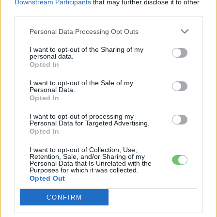
Downstream Participants
that may further disclose it to other
third parties.
KAPCSOLÓDÓ CIKKEK
TÖBB A SZERZŐTŐL
Personal Data Processing Opt Outs
I want to opt-out of the Sharing of my
Tesla: visszatért a régi árazás a magyar
personal data.
Opted In
Supercharger-hálózaton
Elektromos
autó
I want to opt-out of the Sale of my
Personal Data.
Opted In
30 000 dollár alá szorult a Ford
elektromos pickupjának ára, és nevet is
I want to opt-out of processing my
Elektromos
Personal Data for Targeted Advertising.
kapott a modell
autó
Opted In
9000 elektromos furgonnál tart a Royal
I want to opt-out of Collection, Use,
Retention, Sale, and/or Sharing of my
Mail — és brutális tempóban bővül a
Personal Data that Is Unrelated with the
Elektromos
flotta
Purposes for which it was collected.
autó
Opted Out
CONFIRM