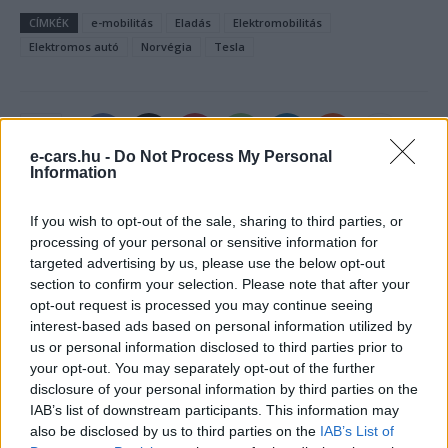
CÍMKÉK
e-mobilitás
Eladás
Elektromobilitás
Elektromos autó
Norvégia
Tesla
e-cars.hu -
Do Not Process My Personal
Information
If you wish to opt-out of the sale, sharing to third parties, or
processing of your personal or sensitive information for
targeted advertising by us, please use the below opt-out
section to confirm your selection. Please note that after your
opt-out request is processed you may continue seeing
interest-based ads based on personal information utilized by
us or personal information disclosed to third parties prior to
Kovács Kata
your opt-out. You may separately opt-out of the further
disclosure of your personal information by third parties on the
http://e-cars.hu
IAB’s list of downstream participants. This information may
Szeretem az elektromos autókat és a modern technológiát!
also be disclosed by us to third parties on the
IAB’s List of