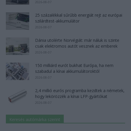
2026-08-07
25 százalékkal sűrűbb energiát rejt az európai
szilárdtest-akkumulátor
2026-08-07
Dánia utolérte Norvégiát: már náluk is szinte
csak elektromos autót vesznek az emberek
2026-08-07
150 milliárd eurót bukhat Európa, ha nem
szabadul a kínai akkumulátoroktól
2026-08-07
2,4 millió eurós programba kezdtek a németek,
hogy lekörözzék a kínai LFP-gyártókat
2026-08-07
Keresés autómárka szerint
Keresés