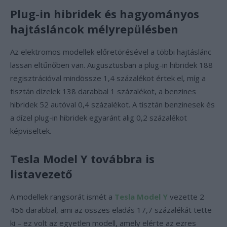
Plug-in hibridek és hagyományos
hajtásláncok mélyrepülésben
Az elektromos modellek előretörésével a többi hajtáslánc
lassan eltűnőben van. Augusztusban a plug-in hibridek 188
regisztrációval mindössze 1,4 százalékot értek el, míg a
tisztán dízelek 138 darabbal 1 százalékot, a benzines
hibridek 52 autóval 0,4 százalékot. A tisztán benzinesek és
a dízel plug-in hibridek egyaránt alig 0,2 százalékot
képviseltek.
Tesla Model Y továbbra is
listavezető
A modellek rangsorát ismét a
Tesla Model Y
vezette 2
456 darabbal, ami az összes eladás 17,7 százalékát tette
ki – ez volt az egyetlen modell, amely elérte az ezres