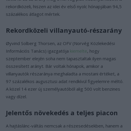
rekordközeli, hiszen az idei év első nyolc hónapjában 94,5
százalékos átlagot mértek.
Rekordközeli villanyautó-részarány
Øyvind Solberg Thorsen, az OFV (Norvég Közlekedési
Információs Tanács) igazgatója
kiemelte
, hogy
szeptember elején soha nem tapasztaltak ilyen magas
összesített arányt. Bár voltak hónapok, amikor a
villanyautók részaránya meghaladta a mostani értéket, a
97 százalékos augusztusi adat rendkívül figyelemre méltó.
A közel 14 ezer új személyautóból alig 500 volt benzines
vagy dízel.
Jelentős növekedés a teljes piacon
A hajtáslánc-váltás nemcsak a részesedésekben, hanem a