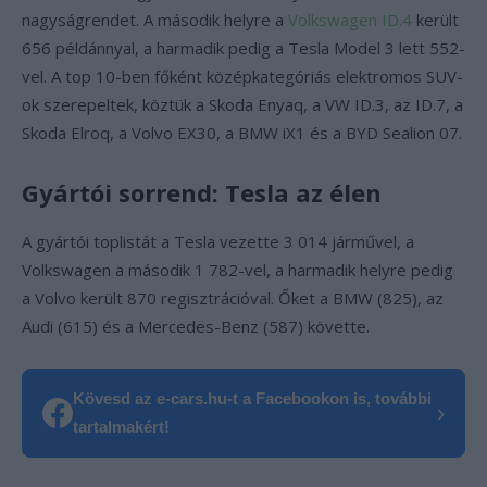
nagyságrendet. A második helyre a
Volkswagen ID.4
került
656 példánnyal, a harmadik pedig a Tesla Model 3 lett 552-
vel. A top 10-ben főként középkategóriás elektromos SUV-
ok szerepeltek, köztük a Skoda Enyaq, a VW ID.3, az ID.7, a
Skoda Elroq, a Volvo EX30, a BMW iX1 és a BYD Sealion 07.
Gyártói sorrend: Tesla az élen
A gyártói toplistát a Tesla vezette 3 014 járművel, a
Volkswagen a második 1 782-vel, a harmadik helyre pedig
a Volvo került 870 regisztrációval. Őket a BMW (825), az
Audi (615) és a Mercedes-Benz (587) követte.
Kövesd az e-cars.hu-t a Facebookon is, további
›
tartalmakért!