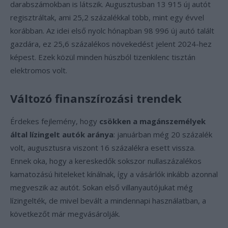
darabszámokban is látszik. Augusztusban 13 915 új autót
regisztráltak, ami 25,2 százalékkal több, mint egy évvel
korábban. Az idei első nyolc hónapban 98 996 új autó talált
gazdára, ez 25,6 százalékos növekedést jelent 2024-hez
képest. Ezek közül minden húszból tizenkilenc tisztán
elektromos volt.
Változó finanszírozási trendek
Érdekes fejlemény, hogy
csökken a magánszemélyek
által lízingelt autók aránya
: januárban még 20 százalék
volt, augusztusra viszont 16 százalékra esett vissza.
Ennek oka, hogy a kereskedők sokszor nullaszázalékos
kamatozású hiteleket kínálnak, így a vásárlók inkább azonnal
megveszik az autót. Sokan első villanyautójukat még
lízingelték, de mivel bevált a mindennapi használatban, a
következőt már megvásárolják.