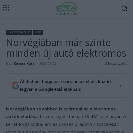
Elektromos autó
Tesla
Norvégiában már szinte
minden új autó elektromos
Írta:
Kovács Kata
-
2025-09-02
3 hozzászólás
Állítsd be, hogy az e-cars.hu az elsők között
›
legyen a Google-találatokban!
Norvégiában továbbra is szárnyal az elektromos
autók eladása
, hiszen augusztusban 13 482 új villanyautó
került forgalomba, ami az összes új autó 97 százalékát
tette ki. Ez az arány még a norvég piac viszonyai között is