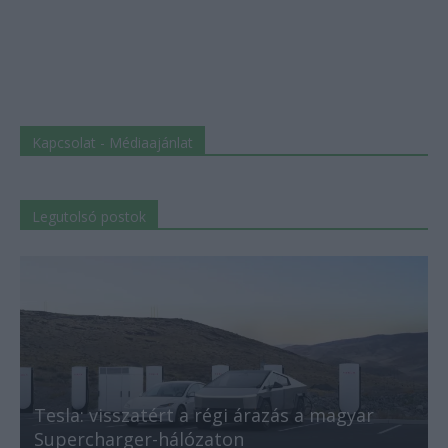
Kapcsolat - Médiaajánlat
Legutolsó postok
Tesla: visszatért a régi árazás a magyar
Supercharger-hálózaton