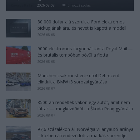
Kovács Kata
-
2026-08-08
0 hozzászólás
30 000 dollár alá szorult a Ford elektromos
pickupjának ára, és nevet is kapott a modell
2026-08-08
9000 elektromos furgonnál tart a Royal Mail —
és brutális tempóban bővül a flotta
2026-08-08
München csak most érte utol Debrecent:
elindult a BMW i3 sorozatgyártása
2026-08-07
8500-an rendeltek vakon egy autót, amit nem
láttak — megkezdődött a Škoda Peaq gyártása
2026-08-07
97,6 százalékon áll Norvégia villanyautó-aránya
– közben átrendeződött a márkák sorrendje