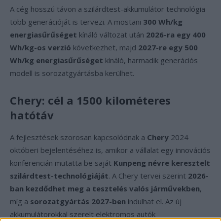
A cég hosszú távon a szilárdtest-akkumulátor technológia
több generációját is tervezi. A mostani
300 Wh/kg
energiasűrűséget
kínáló változat után
2026-ra egy 400
Wh/kg-os verzió
következhet, majd
2027-re egy 500
Wh/kg energiasűrűséget
kínáló, harmadik generációs
modell is sorozatgyártásba kerülhet.
Chery: cél a 1500 kilométeres
hatótáv
A fejlesztések szorosan kapcsolódnak a
Chery
2024
októberi bejelentéséhez is, amikor a vállalat egy innovációs
konferencián mutatta be saját
Kunpeng névre keresztelt
szilárdtest-technológiáját
. A Chery tervei szerint
2026-
ban kezdődhet meg a tesztelés valós járművekben
,
míg a
sorozatgyártás 2027-ben
indulhat el. Az új
akkumulátorokkal szerelt elektromos autók