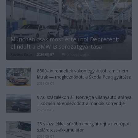
München csak most érte utol Debrecent:
elindult a BMW i3 sorozatgyártása
Kovács Kata
-
2026-08-07
0 hozzászólás
8500-an rendeltek vakon egy autót, amit nem
láttak — megkezdődött a Škoda Peaq gyártása
2026-08-07
97,6 százalékon áll Norvégia villanyautó-aránya
– közben átrendeződött a márkák sorrendje
2026-08-07
25 százalékkal sűrűbb energiát rejt az európai
szilárdtest-akkumulátor
2026-08-07