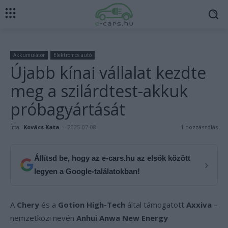
Akkumulátor
Elektromos autó
Újabb kínai vállalat kezdte
meg a szilárdtest-akkuk
próbagyártását
Írta:
Kovács Kata
-
2025-07-08
1 hozzászólás
Állítsd be, hogy az e-cars.hu az elsők között
›
legyen a Google-találatokban!
A
Chery
és a
Gotion High-Tech
által támogatott
Axxiva
–
nemzetközi nevén
Anhui Anwa New Energy