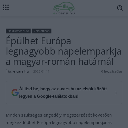
Elektromos autó
Zöld otthon
Épülhet Európa
legnagyobb napelemparkja
a magyar-román határnál
Írta:
e-cars.hu
-
2025-01-11
0 hozzászólás
Állítsd be, hogy az e-cars.hu az elsők között
›
legyen a Google-találatokban!
Minden szükséges engedély megszerzését követően
megkezdődhet Európa legnagyobb napelemparkjának