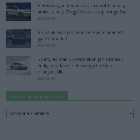
A Volkswagen bedobta azt a lapot Kínában,
amivel a helyi EV-gyártókat akarja megelőzni
2026-08-04
A kínaiak leállítják, amit két éve minden EV-
gyártó imádott
2026-08-03
5 perc, és már 70 százalékon jár: a kínaiak
eddig nem látott sebességgel töltik a
villanyautóikat
2026-08-03
Keresés autómárka szerint
Keresés
autómárka
szerint