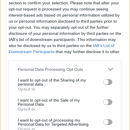
section to confirm your selection. Please note that after your
Elektromos
akkumulátor-kijelzőjén
autó
opt-out request is processed you may continue seeing
interest-based ads based on personal information utilized by
A Leapmotor átlépte a 100 ezres
us or personal information disclosed to third parties prior to
álomhatárt, és lekörözte a Changant
your opt-out. You may separately opt-out of the further
Elektromos
disclosure of your personal information by third parties on the
autó
IAB’s list of downstream participants. This information may
also be disclosed by us to third parties on the
IAB’s List of
9 perc töltés, 450 kilométer hatótáv –
Downstream Participants
that may further disclose it to other
ezzel indulhat harcba a Xpeng új
third parties.
Elektromos
szabadidő-autója Európában
autó
Personal Data Processing Opt Outs
I want to opt-out of the Sharing of my
personal data.
Opted In
I want to opt-out of the Sale of my
Personal Data.
Opted In
I want to opt-out of processing my
Personal Data for Targeted Advertising.
Opted In