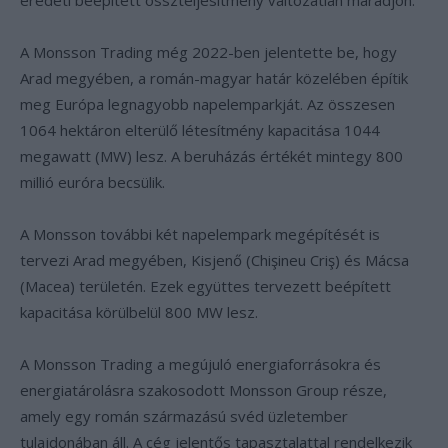
eredeti beépített összteljesítmény változatlan maradjon.
A Monsson Trading még 2022-ben jelentette be, hogy
Arad megyében, a román-magyar határ közelében építik
meg Európa legnagyobb napelemparkját. Az összesen
1064 hektáron elterülő létesítmény kapacitása 1044
megawatt (MW) lesz. A beruházás értékét mintegy 800
millió euróra becsülik.
A Monsson további két napelempark megépítését is
tervezi Arad megyében, Kisjenő (Chişineu Criş) és Mácsa
(Macea) területén. Ezek együttes tervezett beépített
kapacitása körülbelül 800 MW lesz.
A Monsson Trading a megújuló energiaforrásokra és
energiatárolásra szakosodott Monsson Group része,
amely egy román származású svéd üzletember
tulajdonában áll. A cég jelentős tapasztalattal rendelkezik