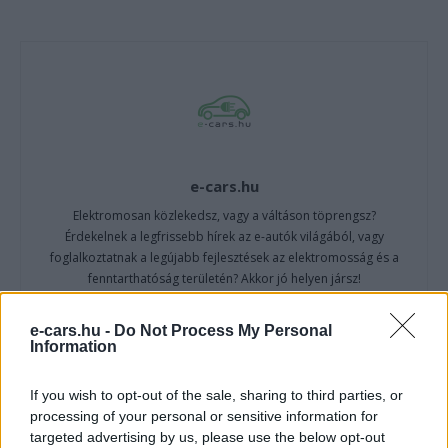
e-cars.hu
Elektromosan közlekedsz, vagy a váltáson töprengsz?
Érdekelnek a legfrissebb hírek az e-autók világából, vagy
foglalkoztatnak a legújabb fejlesztések az elektromosság és a
fenntarthatóság területén? Akkor jó helyen jársz!
e-cars.hu -
Do Not Process My Personal
Information
KAPCSOLÓDÓ CIKKEK
TÖBB A SZERZŐTŐL
If you wish to opt-out of the sale, sharing to third parties, or
processing of your personal or sensitive information for
Kína szigorú határt szabott: legfeljebb
targeted advertising by us, please use the below opt-out
5% lehet a hiba az elektromos autók