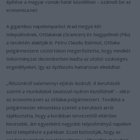
építése a magyar-román határ közelében – számolt be az
economica.net.
A gigantikus napelemparkot Arad megye két
településének, Ottlakának (Graniceri) és Nagypélnek (Pilu)
a területén alakítják ki. Petru Claudiu Batrinut, Ottlaka
polgármestere csütörtökön megerősítette, hogy mindkét
önkormányzat decemberben kiadta az utolsó szükséges
engedélyeket, így az építkezés hamarosan elindulhat.
„
Részünkről valamennyi eljárás lezárult. A beruházók
szerint a munkálatok tavasszal-nyáron kezdődnek
” – idézi
az economica.net az ottlakai polgármestert. Továbbá a
polgármester elmondása szerint a beruházó arról
tájékoztatta, hogy a korábban tervezettől eltérően
kevesebb, ám egyenként nagyobb teljesítményű napelem
kerül telepítésre a parkban. Ezzel biztosítják, hogy az