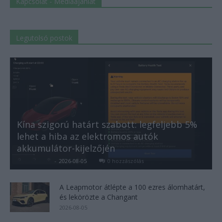
Kapcsolat - Médiaajánlat
Legutolsó postok
Kína szigorú határt szabott: legfeljebb 5%
lehet a hiba az elektromos autók
akkumulátor-kijelzőjén
Kovács Kata
-
2026-08-05
0 hozzászólás
A Leapmotor átlépte a 100 ezres álomhatárt,
és lekörözte a Changant
2026-08-05