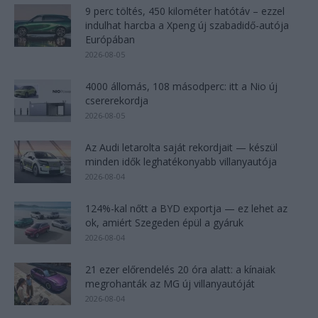
9 perc töltés, 450 kilométer hatótáv – ezzel
indulhat harcba a Xpeng új szabadidő-autója
Európában
2026-08-05
4000 állomás, 108 másodperc: itt a Nio új
csererekordja
2026-08-05
Az Audi letarolta saját rekordjait — készül
minden idők leghatékonyabb villanyautója
2026-08-04
124%-kal nőtt a BYD exportja — ez lehet az
ok, amiért Szegeden épül a gyáruk
2026-08-04
21 ezer előrendelés 20 óra alatt: a kínaiak
megrohanták az MG új villanyautóját
2026-08-04