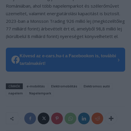
Romániában, ahol több napelemparkot és szélerőművet
üzemeltet, valamint energiatárolási kapacitást is biztosít.
2023-ban a Monsson Trading 926 millió lej (megközelítőleg
77 milliárd forint) árbevételt ért el, amelyből 98,8 millió lej
(körülbelül 8 milliárd forint) nyereséget könyvelhetett el.
Kövesd az e-cars.hu-t a Facebookon is, további
›
tartalmakért!
CÍMKÉK
e-mobilitás
Elektromobilitás
Elektromos autó
napelem
Napelempark