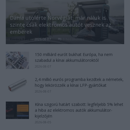
Dánia utolérte Norvégiát: már náluk is
szinte csak elektromos autót vesznek az
emberek
Kovács Kata
-
2026-08-07
0 hozzászólás
150 milliárd eurót bukhat Európa, ha nem
szabadul a kínai akkumulátoroktól
2026-08-07
2,4 millió eurós programba kezdtek a németek,
hogy lekörözzék a kínai LFP-gyártókat
2026-08-07
Kína szigorú határt szabott: legfeljebb 5% lehet
a hiba az elektromos autók akkumulátor-
kijelzőjén
2026-08-05