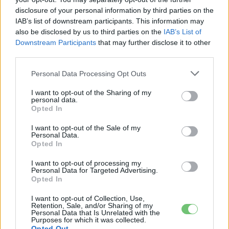
disclosure of your personal information by third parties on the
Eriqo
IAB’s list of downstream participants. This information may
also be disclosed by us to third parties on the
IAB’s List of
Főállásban Informatikus kocka, de lelkében elkötelezett gamer,
Downstream Participants
that may further disclose it to other
kütyü és immár e-autó rajongó!
third parties.
Personal Data Processing Opt Outs
KAPCSOLÓDÓ CIKKEK
TÖBB A SZERZŐTŐL
I want to opt-out of the Sharing of my
personal data.
Opted In
Dánia utolérte Norvégiát: már náluk is
I want to opt-out of the Sale of my
szinte csak elektromos autót vesznek
Personal Data.
Elektromos
az emberek
Opted In
autó
I want to opt-out of processing my
150 milliárd eurót bukhat Európa, ha
Personal Data for Targeted Advertising.
nem szabadul a kínai akkumulátoroktól
Opted In
Akkumulátor
I want to opt-out of Collection, Use,
Retention, Sale, and/or Sharing of my
Personal Data that Is Unrelated with the
2,4 millió eurós programba kezdtek a
Purposes for which it was collected.
németek, hogy lekörözzék a kínai LFP-
Opted Out