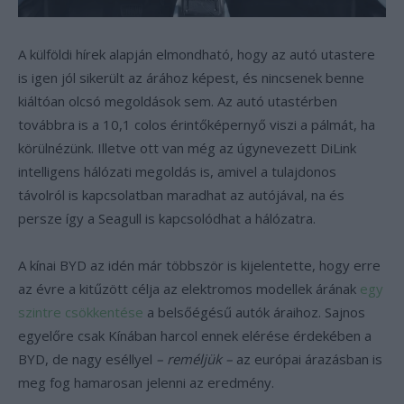
A külföldi hírek alapján elmondható, hogy az autó utastere
is igen jól sikerült az árához képest, és nincsenek benne
kiáltóan olcsó megoldások sem. Az autó utastérben
továbbra is a 10,1 colos érintőképernyő viszi a pálmát, ha
körülnézünk. Illetve ott van még az úgynevezett DiLink
intelligens hálózati megoldás is, amivel a tulajdonos
távolról is kapcsolatban maradhat az autójával, na és
persze így a Seagull is kapcsolódhat a hálózatra.
A kínai BYD az idén már többször is kijelentette, hogy erre
az évre a kitűzött célja az elektromos modellek árának
egy
szintre csökkentése
a belsőégésű autók áraihoz. Sajnos
egyelőre csak Kínában harcol ennek elérése érdekében a
BYD, de nagy eséllyel
– reméljük –
az európai árazásban is
meg fog hamarosan jelenni az eredmény.