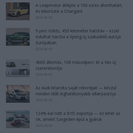
A Leapmotor átlépte a 100 ezres álomhatárt,
és lekörözte a Changant
2026-08-05
9 perc töltés, 450 kilométer hatótáv – ezzel
indulhat harcba a Xpeng új szabadidő-autója
Európában
2026-08-05
4000 állomás, 108 másodperc: itt a Nio új
csererekordja
2026-08-05
Az Audi letarolta saját rekordjait — készül
minden idők leghatékonyabb villanyautója
2026-08-04
124%-kal nőtt a BYD exportja — ez lehet az
ok, amiért Szegeden épül a gyáruk
2026-08-04