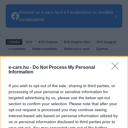
Kövesd az e-cars.hu-t a Facebookon is, további
›
tartalmakért!
CÍMKÉK
BYD
BYD Dolphin
BYD Dolphin Mini
BYD Seagull
e-mobilitás
Elektromobilitás
Elektromos autó
Gyártás
e-cars.hu -
Do Not Process My Personal
Information
If you wish to opt-out of the sale, sharing to third parties, or
processing of your personal or sensitive information for
targeted advertising by us, please use the below opt-out
section to confirm your selection. Please note that after your
opt-out request is processed you may continue seeing
interest-based ads based on personal information utilized by
us or personal information disclosed to third parties prior to
your opt-out. You may separately opt-out of the further