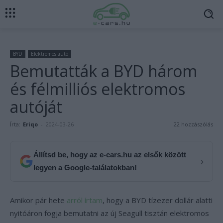
BYD
Elektromos autó
Bemutatták a BYD három
és félmilliós elektromos
autóját
Írta:
Eriqo
-
2024-03-26
22 hozzászólás
Állítsd be, hogy az e-cars.hu az elsők között
›
legyen a Google-találatokban!
Amikor pár hete
arról írtam
, hogy a BYD tízezer dollár alatti
nyitóáron fogja bemutatni az új Seagull tisztán elektromos