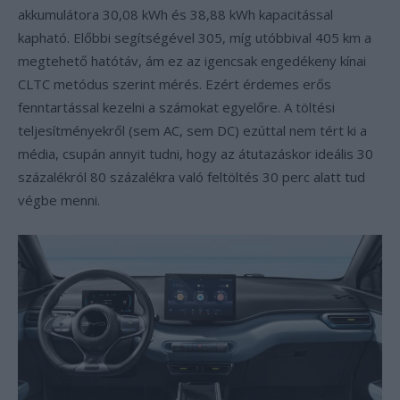
akkumulátora 30,08 kWh és 38,88 kWh kapacitással
kapható. Előbbi segítségével 305, míg utóbbival 405 km a
megtehető hatótáv, ám ez az igencsak engedékeny kínai
CLTC metódus szerint mérés. Ezért érdemes erős
fenntartással kezelni a számokat egyelőre. A töltési
teljesítményekről (sem AC, sem DC) ezúttal nem tért ki a
média, csupán annyit tudni, hogy az átutazáskor ideális 30
százalékról 80 százalékra való feltöltés 30 perc alatt tud
végbe menni.