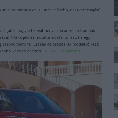
a után, bemutatta az ID.Buzz erősebb, összkerékhajású
világából, hogy a teljesítményalapú adrenalinbombák
ával. A GTX jelölés mutatja mostantól azt, ha egy
 szabadítható fel. Lassan az összes ID. modellből lesz
 alapból kedves kinézetű
ID.BUZZ kisbusz lett.