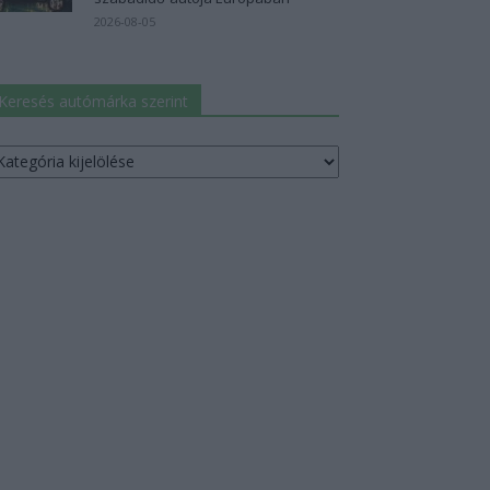
2026-08-05
Keresés autómárka szerint
resés
utómárka
erint