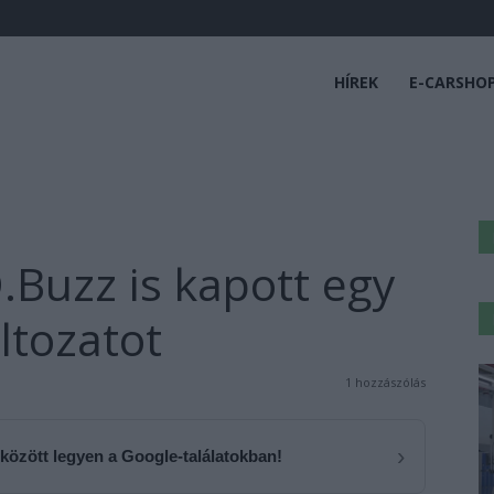
HÍREK
E-CARSHO
.Buzz is kapott egy
ltozatot
1 hozzászólás
›
 között legyen a Google-találatokban!