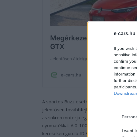
e-cars.hu
If you wish 
sensitive in
confirm you
continue se
information 
further disc
participants
Downstream 
A sportos Buzz esetében 250 kW az elérhető
jelentősen továbbfejlesztett APP550 e-motor
aszinkron motorja egészíti ki, AKA150-es k
Persona
nyomatékkal. A 0-100 km/h gyorsulás 6,5 mp 
I want t
kerekeken guruló ID.Buzz GTX esetében.