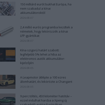
150 milliárd eurót bukhat Európa, ha
nem szabadul a kínai
akkumulátoroktól
2026-08-07
2,4 millió eurós programba kezdtek a
németek, hogy lekörözzék a kínai
LFP-gyártókat
2026-08-07
Kína szigorú határt szabott:
legfeljebb 5% lehet a hiba az
elektromos autók akkumulátor-
kijelzőjén
2026-08-05
A Leapmotor átlépte a 100 ezres
álomhatárt, és lekörözte a Changant
2026-08-05
9 perc töltés, 450 kilométer hatótáv –
ezzel indulhat harcba a Xpeng új
szabadidő-autója Európában