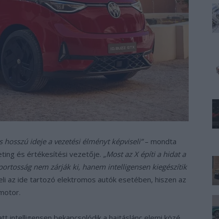
 hosszú ideje a vezetési élményt képviseli”
– mondta
ting és értékesítési vezetője.
„Most az X építi a hidat a
sportosság nem zárják ki, hanem intelligensen kiegészítik
eli az ide tartozó elektromos autók esetében, hiszen az
motor.
tt intelligensen bekapcsolódik a hajtáslánc elemi közé,