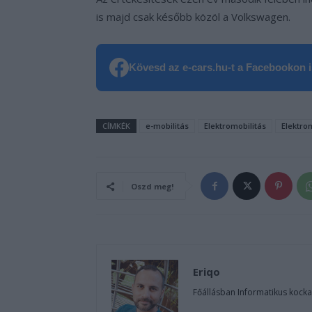
is majd csak később közöl a Volkswagen.
Kövesd az e-cars.hu-t a Facebookon is
CÍMKÉK
e-mobilitás
Elektromobilitás
Elektro
Oszd meg!
Eriqo
Főállásban Informatikus kocka