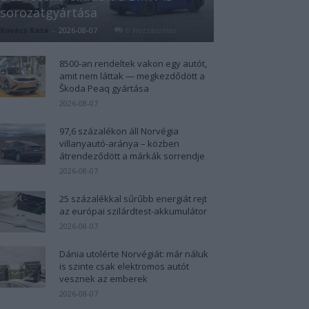
sorozatgyártása
Kovács Kata
-
2026-08-07
0 hozzászólás
8500-an rendeltek vakon egy autót,
amit nem láttak — megkezdődött a
Škoda Peaq gyártása
2026-08-07
97,6 százalékon áll Norvégia
villanyautó-aránya – közben
átrendeződött a márkák sorrendje
2026-08-07
25 százalékkal sűrűbb energiát rejt
az európai szilárdtest-akkumulátor
2026-08-07
Dánia utolérte Norvégiát: már náluk
is szinte csak elektromos autót
vesznek az emberek
2026-08-07