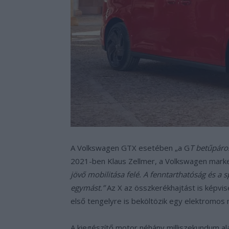
A Volkswagen GTX esetében „a G
T betűpáros
2021-ben Klaus Zellmer, a Volkswagen marke
jövő mobilitása felé. A fenntarthatóság és a 
egymást.”
Az X az összkerékhajtást is képvis
első tengelyre is beköltözik egy elektromos 
A kiegészítő motor néhány milliszekundum ala