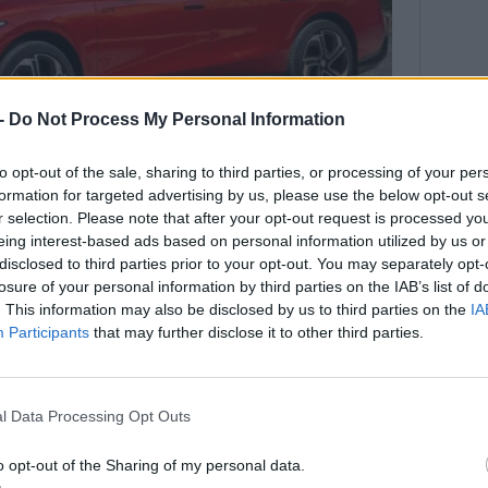
 -
Do Not Process My Personal Information
to opt-out of the sale, sharing to third parties, or processing of your per
formation for targeted advertising by us, please use the below opt-out s
r selection. Please note that after your opt-out request is processed y
eing interest-based ads based on personal information utilized by us or
disclosed to third parties prior to your opt-out. You may separately opt-
losure of your personal information by third parties on the IAB’s list of
. This information may also be disclosed by us to third parties on the
IA
Participants
that may further disclose it to other third parties.
 rendszerteljesítmény. A hátsó tengelyen a márka új és
ja lakik (210 kW, 560 Nm), amit az első tengely
ódnéven, további 80 kW csúcsteljesítménnyel és 134 Nm
l Data Processing Opt Outs
alatt van meg, az alapból 19 (opciósan 21) colos
o opt-out of the Sharing of my personal data.