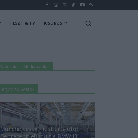
P
TESZT & TV
KISOKOS
Kapcsolat - Médiaajánlat
Legutolsó postok
München csak most érte utol
Debrecent: elindult a BMW i3