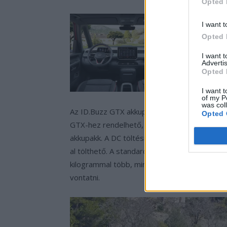
Opted 
I want t
Opted 
I want 
Advertis
Opted 
I want t
of my P
was col
Az ID.Buzz GTX akkupakkja is a továbbfejlesz
Opted 
GTX-hez rendelhető, a hosszított tengelytá
akkupakk. A DC töltési teljesítmény 185 kW
al tölthető. A standard tengelytávval a vont
kilogrammal több, mint korábban. A hosszít
vontatni.