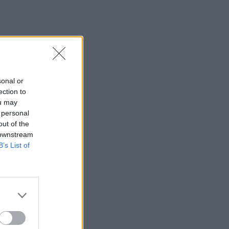
sonal or
ection to
ou may
 personal
out of the
 downstream
B’s List of