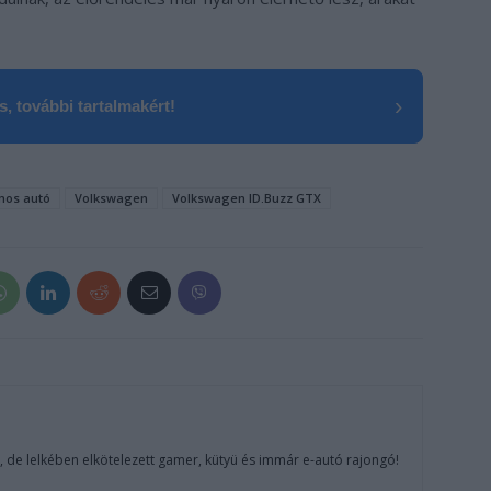
›
, további tartalmakért!
mos autó
Volkswagen
Volkswagen ID.Buzz GTX
, de lelkében elkötelezett gamer, kütyü és immár e-autó rajongó!