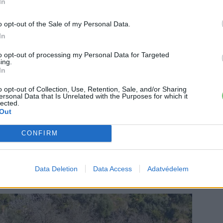
In
o opt-out of the Sale of my Personal Data.
In
to opt-out of processing my Personal Data for Targeted
ing.
In
o opt-out of Collection, Use, Retention, Sale, and/or Sharing
ersonal Data that Is Unrelated with the Purposes for which it
lected.
tett 79 kWh-s kivitelű, ám csak a normál tengelytávú
Out
vú ID.Buzz GTX esetében 86 kWh kapacitású az
CONFIRM
 a kisebb akku esetében, míg a 86 kWh-s egység 200 kW-
atási kapacitás 1800 kilogrammra nő, ami 800
ott tengelytávú ID.Buzz GTX 1600 kilogrammot tud
Data Deletion
Data Access
Adatvédelem