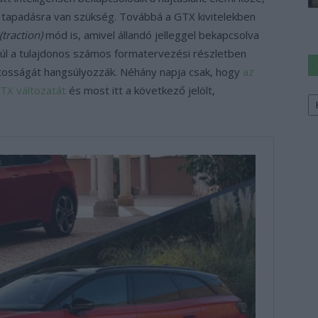
 tapadásra van szükség. Továbbá a GTX kivitelekben
(traction)
mód is, amivel állandó jelleggel bekapcsolva
túl a tulajdonos számos formatervezési részletben
rtosságát hangsúlyozzák. Néhány napja csak, hogy
az
TX változatát
és most itt a következő jelölt,
Ke
a
sz