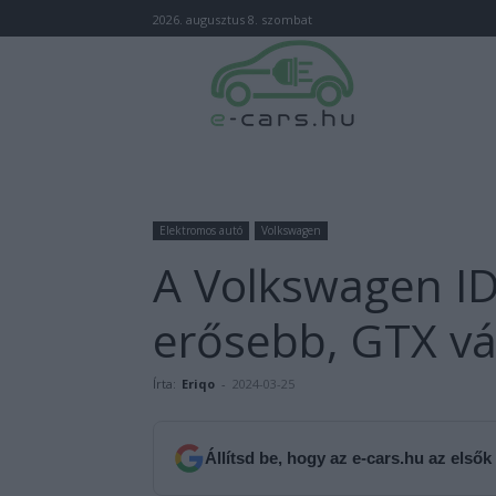
2026. augusztus 8. szombat
Elektromos autó
Volkswagen
A Volkswagen ID
erősebb, GTX vá
Írta:
Eriqo
-
2024-03-25
Állítsd be, hogy az e-cars.hu az elsők