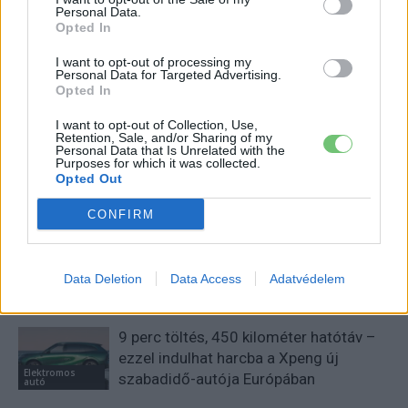
Főállásban Informatikus kocka, de lelkében elkötelezett gamer,
Personal Data.
Opted In
kütyü és immár e-autó rajongó!
I want to opt-out of processing my
Personal Data for Targeted Advertising.
Opted In
KAPCSOLÓDÓ CIKKEK
TÖBB A SZERZŐTŐL
I want to opt-out of Collection, Use,
Retention, Sale, and/or Sharing of my
Personal Data that Is Unrelated with the
Kína szigorú határt szabott: legfeljebb
Purposes for which it was collected.
Opted Out
5% lehet a hiba az elektromos autók
Elektromos
akkumulátor-kijelzőjén
autó
CONFIRM
A Leapmotor átlépte a 100 ezres
álomhatárt, és lekörözte a Changant
Data Deletion
Data Access
Adatvédelem
Elektromos
autó
9 perc töltés, 450 kilométer hatótáv –
ezzel indulhat harcba a Xpeng új
Elektromos
szabadidő-autója Európában
autó