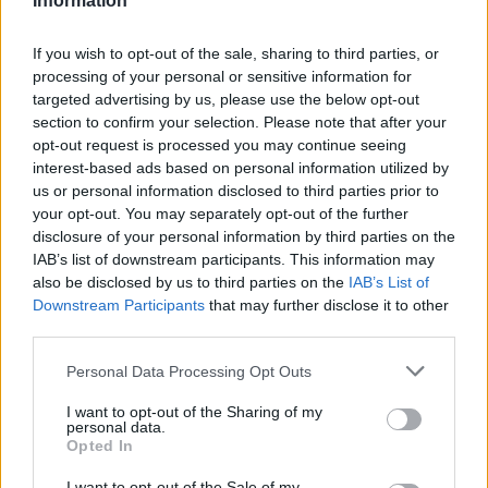
›
Information
tartalmakért!
If you wish to opt-out of the sale, sharing to third parties, or
processing of your personal or sensitive information for
targeted advertising by us, please use the below opt-out
CÍMKÉK
BMW
e-mobilitás
Elektromobilitás
section to confirm your selection. Please note that after your
Elektromos autó
Gyártás
Neue Klasse
opt-out request is processed you may continue seeing
interest-based ads based on personal information utilized by
us or personal information disclosed to third parties prior to
your opt-out. You may separately opt-out of the further
disclosure of your personal information by third parties on the
IAB’s list of downstream participants. This information may
also be disclosed by us to third parties on the
IAB’s List of
Downstream Participants
that may further disclose it to other
third parties.
Personal Data Processing Opt Outs
I want to opt-out of the Sharing of my
personal data.
Opted In
Eriqo
I want to opt-out of the Sale of my