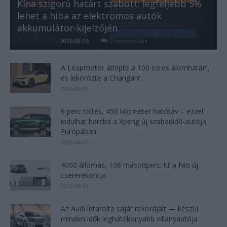
Kína szigorú határt szabott: legfeljebb 5%
lehet a hiba az elektromos autók
akkumulátor-kijelzőjén
Kovács Kata
-
2026-08-05
0 hozzászólás
A Leapmotor átlépte a 100 ezres álomhatárt,
és lekörözte a Changant
2026-08-05
9 perc töltés, 450 kilométer hatótáv – ezzel
indulhat harcba a Xpeng új szabadidő-autója
Európában
2026-08-05
4000 állomás, 108 másodperc: itt a Nio új
csererekordja
2026-08-05
Az Audi letarolta saját rekordjait — készül
minden idők leghatékonyabb villanyautója