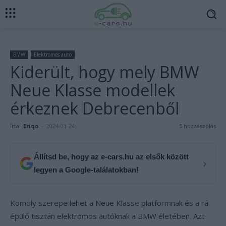
BMW
Elektromos autó
Kiderült, hogy mely BMW
Neue Klasse modellek
érkeznek Debrecenből
Írta:
Eriqo
-
2024-01-24
5 hozzászólás
Állítsd be, hogy az e-cars.hu az elsők között
›
legyen a Google-találatokban!
Komoly szerepe lehet a Neue Klasse platformnak és a rá
épülő tisztán elektromos autóknak a BMW életében. Azt