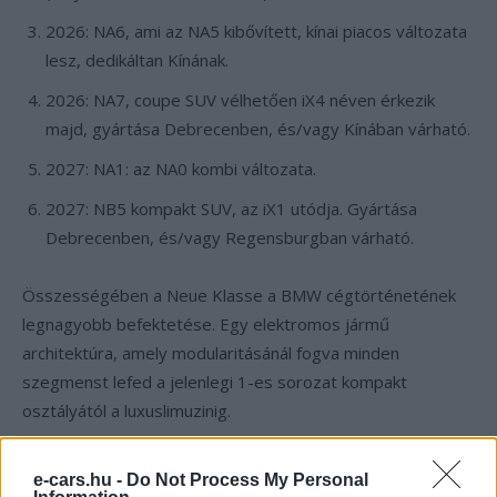
2026: NA6, ami az NA5 kibővített, kínai piacos változata
lesz, dedikáltan Kínának.
2026: NA7, coupe SUV vélhetően iX4 néven érkezik
majd, gyártása Debrecenben, és/vagy Kínában várható.
2027: NA1: az NA0 kombi változata.
2027: NB5 kompakt SUV, az iX1 utódja. Gyártása
Debrecenben, és/vagy Regensburgban várható.
Összességében a Neue Klasse a BMW cégtörténetének
legnagyobb befektetése. Egy elektromos jármű
architektúra, amely modularitásánál fogva minden
szegmenst lefed a jelenlegi 1-es sorozat kompakt
osztályától a luxuslimuzinig.
e-cars.hu -
Do Not Process My Personal
Kövesd az e-cars.hu-t a Facebookon is, további