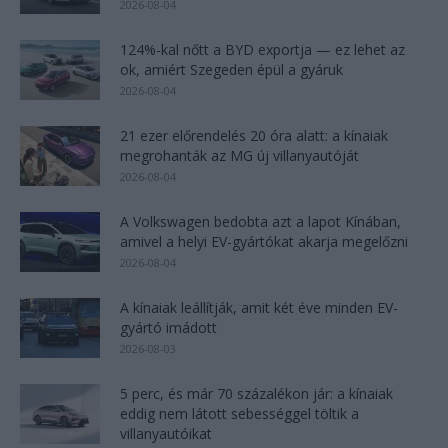
2026-08-04
124%-kal nőtt a BYD exportja — ez lehet az
ok, amiért Szegeden épül a gyáruk
2026-08-04
21 ezer előrendelés 20 óra alatt: a kínaiak
megrohanták az MG új villanyautóját
2026-08-04
A Volkswagen bedobta azt a lapot Kínában,
amivel a helyi EV-gyártókat akarja megelőzni
2026-08-04
A kínaiak leállítják, amit két éve minden EV-
gyártó imádott
2026-08-03
5 perc, és már 70 százalékon jár: a kínaiak
eddig nem látott sebességgel töltik a
villanyautóikat