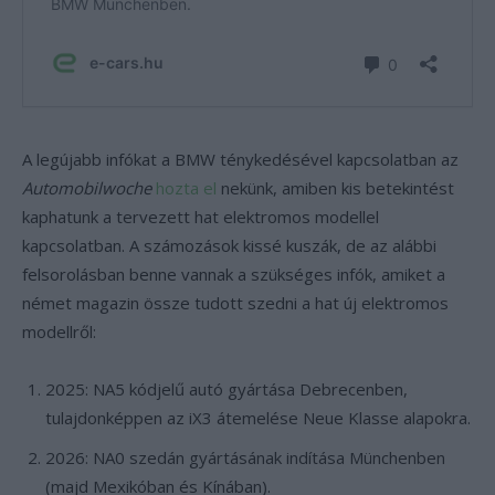
A legújabb infókat a BMW ténykedésével kapcsolatban az
Automobilwoche
hozta el
nekünk, amiben kis betekintést
kaphatunk a tervezett hat elektromos modellel
kapcsolatban. A számozások kissé kuszák, de az alábbi
felsorolásban benne vannak a szükséges infók, amiket a
német magazin össze tudott szedni a hat új elektromos
modellről:
2025: NA5 kódjelű autó gyártása Debrecenben,
tulajdonképpen az iX3 átemelése Neue Klasse alapokra.
2026: NA0 szedán gyártásának indítása Münchenben
(majd Mexikóban és Kínában).