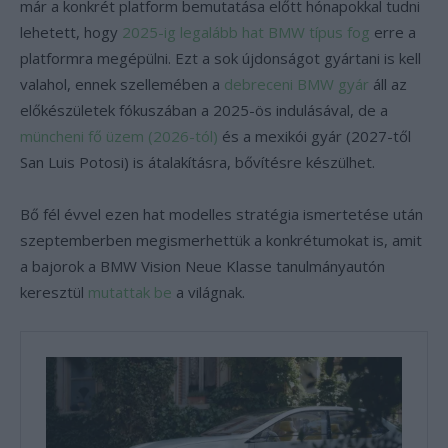
már a konkrét platform bemutatása előtt hónapokkal tudni
lehetett, hogy
2025-ig legalább hat BMW típus fog
erre a
platformra megépülni. Ezt a sok újdonságot gyártani is kell
valahol, ennek szellemében a
debreceni BMW gyár
áll az
előkészületek fókuszában a 2025-ös indulásával, de a
müncheni fő üzem (2026-tól)
és a mexikói gyár (2027-től
San Luis Potosi) is átalakításra, bővítésre készülhet.
Bő fél évvel ezen hat modelles stratégia ismertetése után
szeptemberben megismerhettük a konkrétumokat is, amit
a bajorok a BMW Vision Neue Klasse tanulmányautón
keresztül
mutattak be
a világnak.