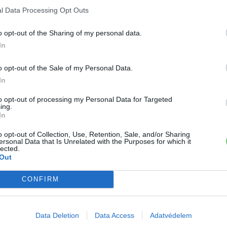
l Data Processing Opt Outs
›
, további tartalmakért!
o opt-out of the Sharing of my personal data.
In
o opt-out of the Sale of my Personal Data.
mobilitás
Elektromos autó
Rekord
Tesla
Tesla Model Y
In
to opt-out of processing my Personal Data for Targeted
ing.
In
o opt-out of Collection, Use, Retention, Sale, and/or Sharing
ersonal Data that Is Unrelated with the Purposes for which it
lected.
Out
CONFIRM
, de lelkében elkötelezett gamer, kütyü és immár e-autó rajongó!
Data Deletion
Data Access
Adatvédelem