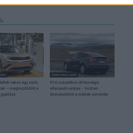
ŐL
autó
Elektromos autó
eltek vakon egy autót,
97,6 százalékon áll Norvégia
ttak — megkezdődött a
villanyautó-aránya – közben
 gyártása
átrendeződött a márkák sorrendje