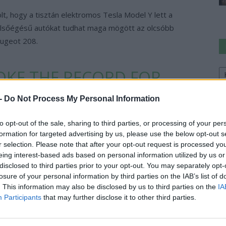
t, hogy a tisztán elektromos Tesla Model Y lett a
elsőégésű autókat tudhat maga mögött az olcsóbb
eugeot 208.
Ke
OKE THE RECORD FOR
a
sz
 A SINGLE YEAR IN
 -
Do Not Process My Personal Information
INCE 2013!
to opt-out of the sale, sharing to third parties, or processing of your per
formation for targeted advertising by us, please use the below opt-out s
r selection. Please note that after your opt-out request is processed y
& Africa (@teslaeurope)
October 25, 2023
eing interest-based ads based on personal information utilized by us or
disclosed to third parties prior to your opt-out. You may separately opt-
losure of your personal information by third parties on the IAB’s list of
oly rekordot a Model Y, ez lett legnagyobb számban
. This information may also be disclosed by us to third parties on the
IA
gen Up állított be még 2013-ban a maga 12 940 darabos
Participants
that may further disclose it to other third parties.
st több fogyott az északi-országban, mint a VW
ből. Vajon hol áll meg a dán mutató?