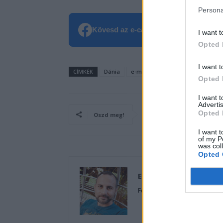
Persona
Kövesd az e-cars.hu-t a Facebookon is
I want t
Opted 
I want t
CÍMKÉK
Dánia
e-mobilitás
Eladás
Elektro
Opted 
I want 
Advertis
Opted 
Oszd meg!
I want t
of my P
was col
Opted 
Eriqo
Főállásban Informatikus kocka