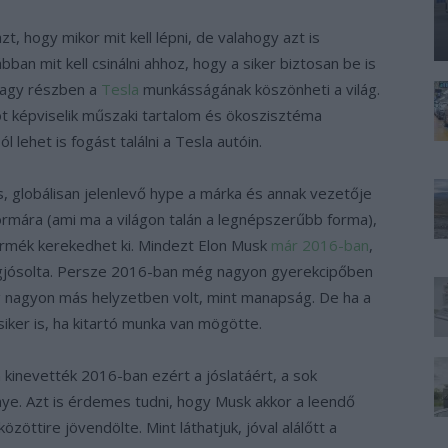
t, hogy mikor mit kell lépni, de valahogy azt is
ábban mit kell csinálni ahhoz, hogy a siker biztosan be is
 nagy részben a
Tesla
munkásságának köszönheti a világ.
t képviselik műszaki tartalom és ökoszisztéma
lehet is fogást találni a Tesla autóin.
s, globálisan jelenlevő hype a márka és annak vezetője
ormára (ami ma a világon talán a legnépszerűbb forma),
ermék kerekedhet ki. Mindezt Elon Musk
már 2016-ban
,
egjósolta. Persze 2016-ban még nagyon gyerekcipőben
g nagyon más helyzetben volt, mint manapság. De ha a
siker is, ha kitartó munka van mögötte.
kinevették 2016-ban ezért a jóslatáért, a sok
ye. Azt is érdemes tudni, hogy Musk akkor a leendő
közöttire jövendölte. Mint láthatjuk, jóval alálőtt a