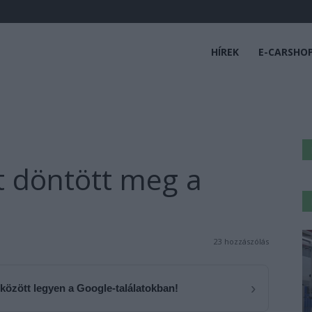
HÍREK
E-CARSHO
t döntött meg a
23 hozzászólás
›
 között legyen a Google-találatokban!