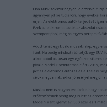
Elon Musk sokszor nagyon jó érzékkel tudja az
ugyanilyen jól be tudja lőni, hogy évekkel kor
érjen. Az elektromos autók terjedését igen
Ezek az elektromos autók az abszolút csúcso
szempontjából, még ha egyes perspektívákból 
Adott tehát egy kiváló műszaki alap, egy erő
iránt. Ha pedig mindezt ráültetjük egy SUV-f
akkor abból biztosan egy egészen sikeres t
jóval a Model Y bemutatása előtt (2019) m
járt az elektromos autózás és a Tesla is mé
célok megvannak, akkor jó eséllyel megjön a 
Muskot nem is nagyon érdekelte, hogy sokan 
erőfeszítésnek pedig meg is lett az eredmén
Model Y iránti igényt évi 500 ezer és 1 millió 