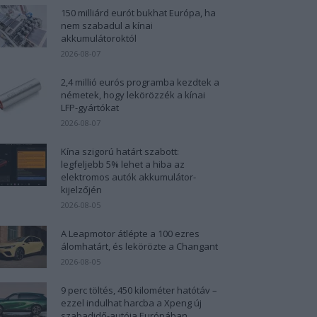
150 milliárd eurót bukhat Európa, ha
nem szabadul a kínai
akkumulátoroktól
2026-08-07
2,4 millió eurós programba kezdtek a
németek, hogy lekörözzék a kínai
LFP-gyártókat
2026-08-07
Kína szigorú határt szabott:
legfeljebb 5% lehet a hiba az
elektromos autók akkumulátor-
kijelzőjén
2026-08-05
A Leapmotor átlépte a 100 ezres
álomhatárt, és lekörözte a Changant
2026-08-05
9 perc töltés, 450 kilométer hatótáv –
ezzel indulhat harcba a Xpeng új
szabadidő-autója Európában