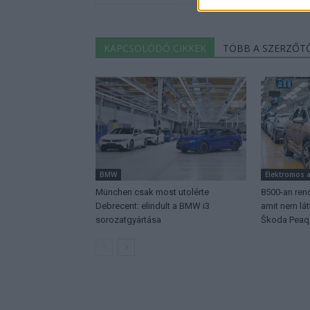
KAPCSOLÓDÓ CIKKEK
TÖBB A SZERZŐT
BMW
Elektromos 
München csak most utolérte
8500-an rend
Debrecent: elindult a BMW i3
amit nem lá
sorozatgyártása
Škoda Peaq