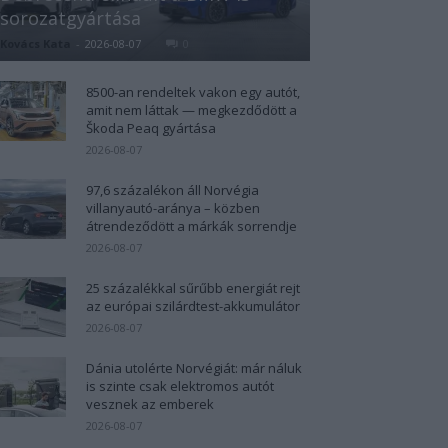
sorozatgyártása
Kovács Kata
-
2026-08-07
0
8500-an rendeltek vakon egy autót,
amit nem láttak — megkezdődött a
Škoda Peaq gyártása
2026-08-07
97,6 százalékon áll Norvégia
villanyautó-aránya – közben
átrendeződött a márkák sorrendje
2026-08-07
25 százalékkal sűrűbb energiát rejt
az európai szilárdtest-akkumulátor
2026-08-07
Dánia utolérte Norvégiát: már náluk
is szinte csak elektromos autót
vesznek az emberek
2026-08-07