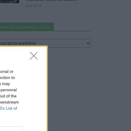
2026-08-05
Keresés autómárka szerint
resés
utómárka
erint
sonal or
ection to
ou may
 personal
out of the
 downstream
B’s List of