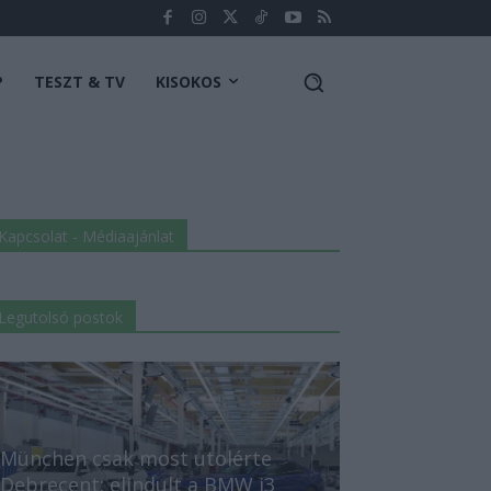
P
TESZT & TV
KISOKOS
Kapcsolat - Médiaajánlat
Legutolsó postok
München csak most utolérte
Debrecent: elindult a BMW i3