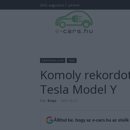
2026. augusztus 7. péntek
Elektromos autó
Tesla
Komoly rekordo
Tesla Model Y
Írta:
Eriqo
-
2023-10-27
Állítsd be, hogy az e-cars.hu az elsők