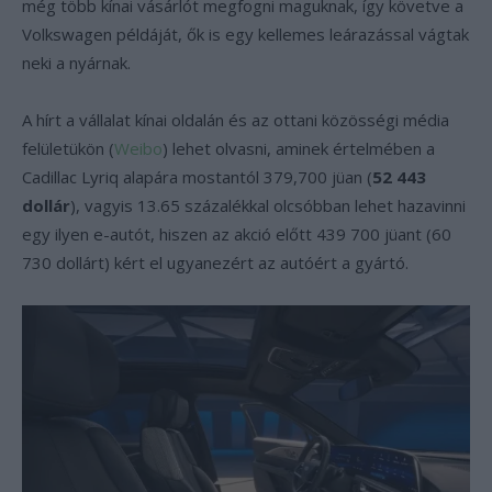
még több kínai vásárlót megfogni maguknak, így követve a
Volkswagen példáját, ők is egy kellemes leárazással vágtak
neki a nyárnak.
A hírt a vállalat kínai oldalán és az ottani közösségi média
felületükön (
Weibo
) lehet olvasni, aminek értelmében a
Cadillac Lyriq alapára mostantól 379,700 jüan (
52 443
dollár
), vagyis 13.65 százalékkal olcsóbban lehet hazavinni
egy ilyen e-autót, hiszen az akció előtt 439 700 jüant (60
730 dollárt) kért el ugyanezért az autóért a gyártó.