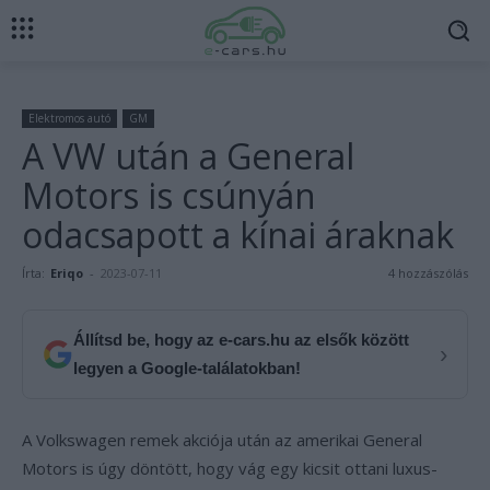
Elektromos autó
GM
A VW után a General
Motors is csúnyán
odacsapott a kínai áraknak
Írta:
Eriqo
-
2023-07-11
4 hozzászólás
Állítsd be, hogy az e-cars.hu az elsők között
›
legyen a Google-találatokban!
A Volkswagen remek akciója után az amerikai General
Motors is úgy döntött, hogy vág egy kicsit ottani luxus-