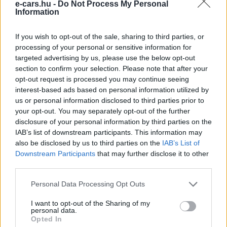
e-cars.hu -
Do Not Process My Personal
Information
Kövesd az e-cars.hu-t a Facebookon is, további
›
tartalmakért!
If you wish to opt-out of the sale, sharing to third parties, or
processing of your personal or sensitive information for
targeted advertising by us, please use the below opt-out
section to confirm your selection. Please note that after your
CÍMKÉK
Árháború
e-mobilitás
Elektromobilitás
opt-out request is processed you may continue seeing
Elektromos autó
General Motors
Kína
Piac
interest-based ads based on personal information utilized by
us or personal information disclosed to third parties prior to
your opt-out. You may separately opt-out of the further
disclosure of your personal information by third parties on the
IAB’s list of downstream participants. This information may
also be disclosed by us to third parties on the
IAB’s List of
Downstream Participants
that may further disclose it to other
third parties.
Personal Data Processing Opt Outs
I want to opt-out of the Sharing of my
personal data.
Opted In