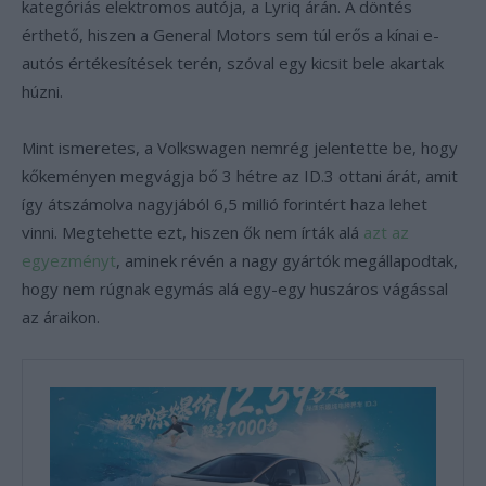
kategóriás elektromos autója, a Lyriq árán. A döntés
érthető, hiszen a General Motors sem túl erős a kínai e-
autós értékesítések terén, szóval egy kicsit bele akartak
húzni.
Mint ismeretes, a Volkswagen nemrég jelentette be, hogy
kőkeményen megvágja bő 3 hétre az ID.3 ottani árát, amit
így átszámolva nagyjából 6,5 millió forintért haza lehet
vinni. Megtehette ezt, hiszen ők nem írták alá
azt az
egyezményt
, aminek révén a nagy gyártók megállapodtak,
hogy nem rúgnak egymás alá egy-egy huszáros vágással
az áraikon.