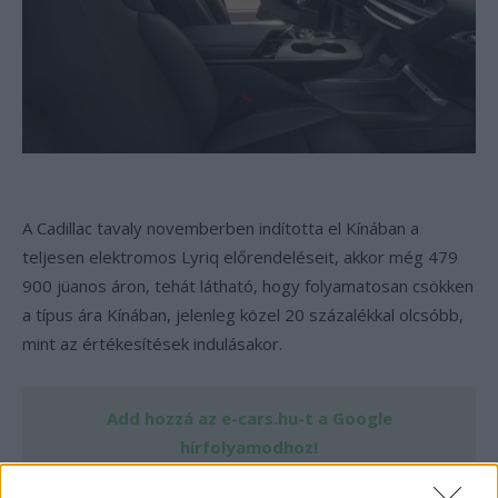
A Cadillac tavaly novemberben indította el Kínában a
teljesen elektromos Lyriq előrendeléseit, akkor még 479
900 jüanos áron, tehát látható, hogy folyamatosan csökken
a típus ára Kínában, jelenleg közel 20 százalékkal olcsóbb,
mint az értékesítések indulásakor.
Add hozzá az e-cars.hu-t a Google
hírfolyamodhoz!