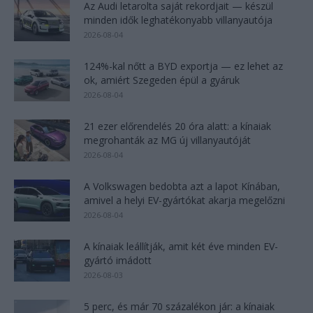
Az Audi letarolta saját rekordjait — készül
minden idők leghatékonyabb villanyautója
2026-08-04
124%-kal nőtt a BYD exportja — ez lehet az
ok, amiért Szegeden épül a gyáruk
2026-08-04
21 ezer előrendelés 20 óra alatt: a kínaiak
megrohanták az MG új villanyautóját
2026-08-04
A Volkswagen bedobta azt a lapot Kínában,
amivel a helyi EV-gyártókat akarja megelőzni
2026-08-04
A kínaiak leállítják, amit két éve minden EV-
gyártó imádott
2026-08-03
5 perc, és már 70 százalékon jár: a kínaiak