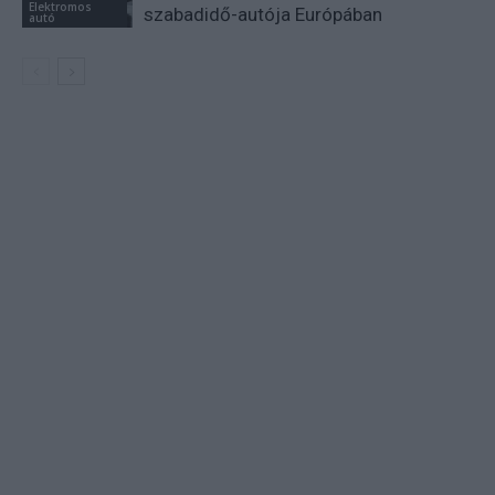
Elektromos
szabadidő-autója Európában
autó