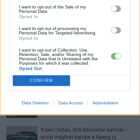
I want to opt-out of the Sale of my
Eriqo
Personal Data.
Opted In
Főállásban Informatikus kocka, de lelkében elkötelezett gamer,
kütyü és immár e-autó rajongó!
I want to opt-out of processing my
Personal Data for Targeted Advertising.
Opted In
I want to opt-out of Collection, Use,
KAPCSOLÓDÓ CIKKEK
TÖBB A SZERZŐTŐL
Retention, Sale, and/or Sharing of my
Personal Data that Is Unrelated with the
Purposes for which it was collected.
Opted Out
Kína szigorú határt szabott: legfeljebb
5% lehet a hiba az elektromos autók
CONFIRM
Elektromos
akkumulátor-kijelzőjén
autó
A Leapmotor átlépte a 100 ezres
Data Deletion
Data Access
Adatvédelem
álomhatárt, és lekörözte a Changant
Elektromos
autó
9 perc töltés, 450 kilométer hatótáv –
ezzel indulhat harcba a Xpeng új