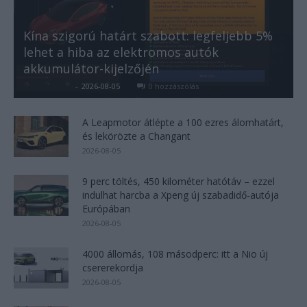
Kína szigorú határt szabott: legfeljebb 5%
lehet a hiba az elektromos autók
akkumulátor-kijelzőjén
Kovács Kata
-
2026-08-05
0 hozzászólás
A Leapmotor átlépte a 100 ezres álomhatárt,
és lekörözte a Changant
2026-08-05
9 perc töltés, 450 kilométer hatótáv – ezzel
indulhat harcba a Xpeng új szabadidő-autója
Európában
2026-08-05
4000 állomás, 108 másodperc: itt a Nio új
csererekordja
2026-08-05