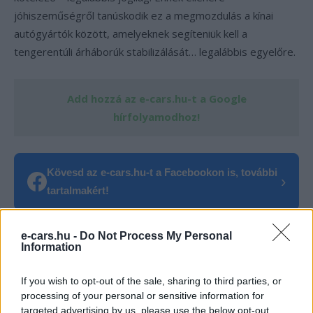
jóhiszeműségről tanúskodik ez a megmozdulás a kínai
autógyártók között, amelyeknek segíteniük kell a
tengerentúli árháborúk stabilizálását… legalábbis egyelőre.
Add hozzá az e-cars.hu-t a Google
hírfolyamodhoz!
Kövesd az e-cars.hu-t a Facebookon is, további
›
tartalmakért!
e-cars.hu -
Do Not Process My Personal
CÍMKÉK
Árháború
CAAM
e-mobilitás
Elektromobilitás
Information
Elektromos autó
Kína
Megállapodás
If you wish to opt-out of the sale, sharing to third parties, or
processing of your personal or sensitive information for
targeted advertising by us, please use the below opt-out