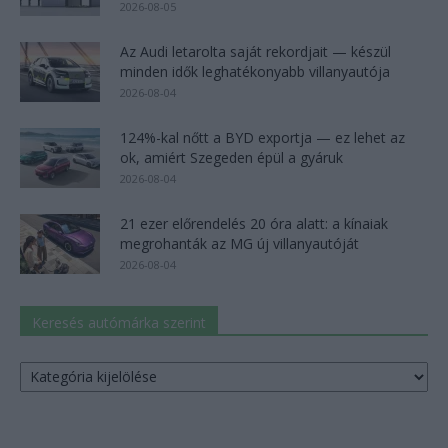
2026-08-05
Az Audi letarolta saját rekordjait — készül
minden idők leghatékonyabb villanyautója
2026-08-04
124%-kal nőtt a BYD exportja — ez lehet az
ok, amiért Szegeden épül a gyáruk
2026-08-04
21 ezer előrendelés 20 óra alatt: a kínaiak
megrohanták az MG új villanyautóját
2026-08-04
Keresés autómárka szerint
Keresés
autómárka
szerint