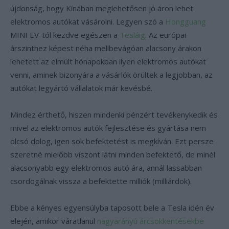
újdonság, hogy Kínában meglehetősen jó áron lehet
elektromos autókat vásárolni. Legyen szó a
Hongguang
MINI EV-tól kezdve egészen a
Tesláig
. Az európai
árszinthez képest néha mellbevágóan alacsony árakon
lehetett az elmúlt hónapokban ilyen elektromos autókat
venni, aminek bizonyára a vásárlók örültek a legjobban, az
autókat legyártó vállalatok már kevésbé.
Mindez érthető, hiszen mindenki pénzért tevékenykedik és
mivel az elektromos autók fejlesztése és gyártása nem
olcsó dolog, igen sok befektetést is megkíván. Ezt persze
szeretné mielőbb viszont látni minden befektető, de minél
alacsonyabb egy elektromos autó ára, annál lassabban
csordogálnak vissza a befektette milliók (milliárdok).
Ebbe a kényes egyensúlyba taposott bele a Tesla idén év
elején, amikor váratlanul
nagyarányú árcsökkentésekbe