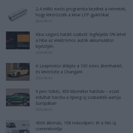
2,4 millió eurós programba kezdtek a németek,
hogy lekörözzék a kínai LFP-gyártókat
2026-08-07
Kína szigorú határt szabott: legfeljebb 5% lehet
a hiba az elektromos autók akkumulátor-
kijelzőjén
2026-08-05
A Leapmotor átlépte a 100 ezres álomhatárt,
és lekörözte a Changant
2026-08-05
9 perc töltés, 450 kilométer hatótáv – ezzel
indulhat harcba a Xpeng új szabadidő-autója
Európában
2026-08-05
4000 állomás, 108 másodperc: itt a Nio új
csererekordja