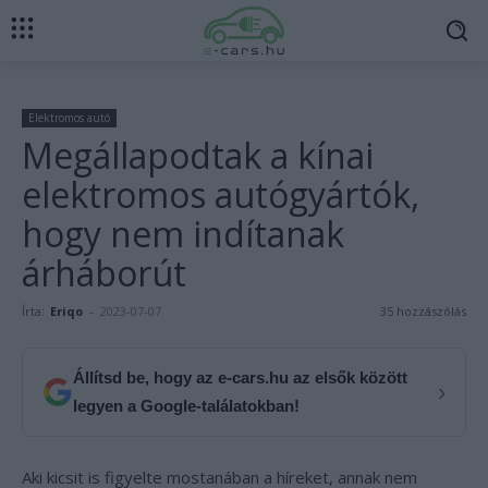
Elektromos autó
Megállapodtak a kínai
elektromos autógyártók,
hogy nem indítanak
árháborút
Írta:
Eriqo
-
2023-07-07
35 hozzászólás
Állítsd be, hogy az e-cars.hu az elsők között
›
legyen a Google-találatokban!
Aki kicsit is figyelte mostanában a híreket, annak nem