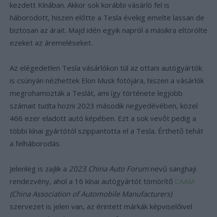
kezdett Kínában. Akkor sok korábbi vásárló fel is
háborodott, hiszen előtte a Tesla évekig emelte lassan de
biztosan az árait. Majd idén egyik napról a másikra eltörölte
ezeket az áremeléseket.
Az elégedetlen Tesla vásárlókon túl az ottani autógyártók
is csúnyán nézhettek Elon Musk fotójára, hiszen a vásárlók
megrohamozták a Teslát, ami így története legjobb
számait tudta hozni 2023 második negyedévében, közel
466 ezer eladott autó képében. Ezt a sok vevőt pedig a
többi kínai gyártótól szippantotta el a Tesla. Érthető tehát
a felháborodás.
Jelenleg is zajlik a
2023 China Auto Forum
nevű sanghaji
rendezvény, ahol a 16 kínai autógyártót tömörítő
CAAM
(China Association of Automobile Manufacturers)
szervezet is jelen van, az érintett márkák képviselőivel