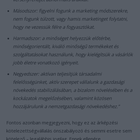
Másodszor: figyelni fogunk a marketing módszerekre,
nem fogunk túlzott, vagy hamis marketinget folytatni,
hogy ne vezessük félre a fogyasztókat.
Harmadszor: a minőséget helyezzük előtérbe,
minőségorientált, kiváló minőségű termékeket és
szolgáltatásokat használunk, hogy kielégítsük a vásárlók
jobb életre vonatkozó igényeit.
Negyedszer: aktívan teljesítjük társadalmi
felelősségünket, aktív szerepet vállalunk a gazdasági
növekedés stabilizálásában, a bizalom növelésében és a
kockázatok megelőzésében, valamint közösen
hozzájárulunk a nemzetgazdasági növekedéshez.”
Fontos azonban megjegyezni, hogy ez az árképzési
kötelezettségvállalás önszabályozó és semmi esetre sem
kötelező – legalábbis jogilag. Ennek ellenére