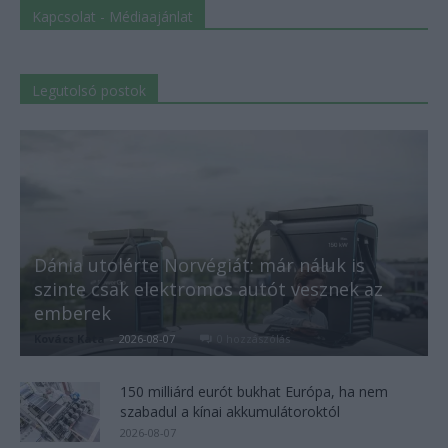
Kapcsolat - Médiaajánlat
Legutolsó postok
Dánia utolérte Norvégiát: már náluk is
szinte csak elektromos autót vesznek az
emberek
Kovács Kata
-
2026-08-07
0 hozzászólás
150 milliárd eurót bukhat Európa, ha nem
szabadul a kínai akkumulátoroktól
2026-08-07