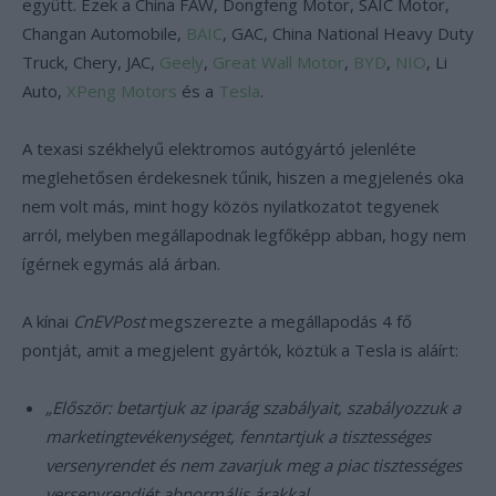
együtt. Ezek a China FAW, Dongfeng Motor, SAIC Motor,
Changan Automobile,
BAIC
, GAC, China National Heavy Duty
Truck, Chery, JAC,
Geely
,
Great Wall Motor
,
BYD
,
NIO
, Li
Auto,
XPeng Motors
és a
Tesla
.
A texasi székhelyű elektromos autógyártó jelenléte
meglehetősen érdekesnek tűnik, hiszen a megjelenés oka
nem volt más, mint hogy közös nyilatkozatot tegyenek
arról, melyben megállapodnak legfőképp abban, hogy nem
ígérnek egymás alá árban.
A kínai
CnEVPost
megszerezte a megállapodás 4 fő
pontját, amit a megjelent gyártók, köztük a Tesla is aláírt:
„Először: betartjuk az iparág szabályait, szabályozzuk a
marketingtevékenységet, fenntartjuk a tisztességes
versenyrendet és nem zavarjuk meg a piac tisztességes
versenyrendjét abnormális árakkal.