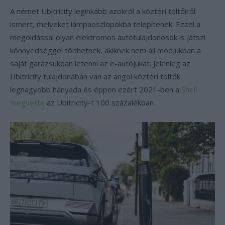
A német Ubitricity leginkább azokról a köztéri töltőiről
ismert, melyeket lámpaoszlopokba telepítenek. Ezzel a
megoldással olyan elektromos autótulajdonosok is játszi
könnyedséggel tölthetnek, akiknek nem áll módjukban a
saját garázsukban letenni az e-autójukat. Jelenleg az
Ubitricity tulajdonában van az angol köztéri töltők
legnagyobb hányada és éppen ezért 2021-ben a
Shell
megvette
az Ubitricity-t 100 százalékban.