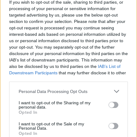
If you wish to opt-out of the sale, sharing to third parties, or
processing of your personal or sensitive information for
targeted advertising by us, please use the below opt-out
section to confirm your selection. Please note that after your
KAPCSOLÓDÓ CIKKEK
TÖBB A SZERZŐTŐL
opt-out request is processed you may continue seeing
interest-based ads based on personal information utilized by
A BYD hat szabadalommal készül a
us or personal information disclosed to third parties prior to
your opt-out. You may separately opt-out of the further
2027-es szilárdtest-akkumulátor-
disclosure of your personal information by third parties on the
áttörésre
Akkumulátor
IAB’s list of downstream participants. This information may
also be disclosed by us to third parties on the
IAB’s List of
Hivatalos papírokban bukkant fel a
Downstream Participants
that may further disclose it to other
Smart #2 – kiderült az ár és a
third parties.
Elektromos
végsebesség is
autó
Personal Data Processing Opt Outs
Tesla: visszatért a régi árazás a magyar
I want to opt-out of the Sharing of my
Supercharger-hálózaton
personal data.
Elektromos
Opted In
autó
I want to opt-out of the Sale of my
Personal Data.
Opted In