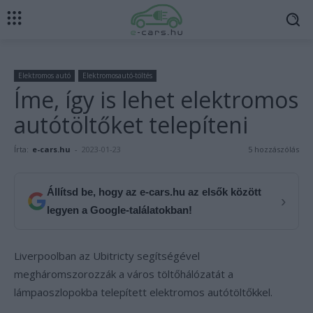
Elektromos autó
Elektromosautó-töltés
Íme, így is lehet elektromos
autótöltőket telepíteni
Írta:
e-cars.hu
-
2023-01-23
5 hozzászólás
Állítsd be, hogy az e-cars.hu az elsők között
›
legyen a Google-találatokban!
Liverpoolban az Ubitricty segítségével
megháromszorozzák a város töltőhálózatát a
lámpaoszlopokba telepített elektromos autótöltőkkel.