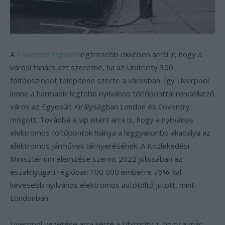
A
Liverpool Express
legfrissebb cikkében arról ír, hogy a
városi tanács azt szeretné, ha az Ubitricity 300
töltőoszlopot telepítene szerte a városban. Így Liverpool
lenne a harmadik legtöbb nyilvános töltőponttal rendelkező
város az Egyesült Királyságban London és Coventry
mögött. Továbbá a lap kitért arra is, hogy a nyilvános
elektromos töltőpontok hiánya a leggyakoribb akadálya az
elektromos járművek térnyerésének. A Közlekedési
Minisztérium elemzése szerint 2022 júliusában az
északnyugati régióban 100 000 emberre 76%-kal
kevesebb nyilvános elektromos autótöltő jutott, mint
Londonban.
Liverpool vezetése arra kérte a Ubitricity-t, hogy a már