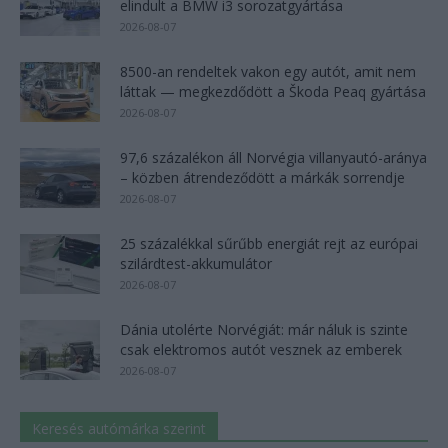
elindult a BMW i3 sorozatgyártása
2026-08-07
8500-an rendeltek vakon egy autót, amit nem
láttak — megkezdődött a Škoda Peaq gyártása
2026-08-07
97,6 százalékon áll Norvégia villanyautó-aránya
– közben átrendeződött a márkák sorrendje
2026-08-07
25 százalékkal sűrűbb energiát rejt az európai
szilárdtest-akkumulátor
2026-08-07
Dánia utolérte Norvégiát: már náluk is szinte
csak elektromos autót vesznek az emberek
2026-08-07
Keresés autómárka szerint