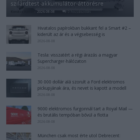
szilárdtest-akkumulátor-áttörésre
Kovács Kata
-
2026-08-08
0 hozzászólás
Hivatalos papírokban bukkant fel a Smart #2 –
kiderült az ár és a végsebesség is
2026-08-08
Tesla: visszatért a régi árazás a magyar
Supercharger-hálózaton
2026-08-08
30 000 dollár alá szorult a Ford elektromos
pickupjának ára, és nevet is kapott a modell
2026-08-08
9000 elektromos furgonnál tart a Royal Mail —
és brutális tempóban bővül a flotta
2026-08-08
München csak most érte utol Debrecent: