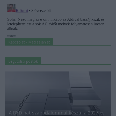
Kapcsolat - Médiaajánlat
Legutolsó postok
A BYD hat szabadalommal készül a 2027-es