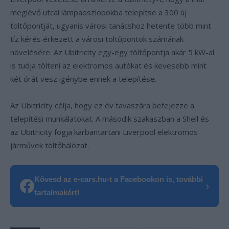
meglévő utcai lámpaoszlopokba telepítse a 300 új
töltőpontját, ugyanis városi tanácshoz hetente több mint
tíz kérés érkezett a városi töltőpontok számának
növelésére. Az Ubitricity egy-egy töltőpontja akár 5 kW-al
is tudja tölteni az elektromos autókat és kevesebb mint
két órát vesz igénybe ennek a telepítése.
Az Ubitricity célja, hogy ez év tavaszára befejezze a
telepítési munkálatokat. A második szakaszban a Shell és
az Ubitricity fogja karbantartani Liverpool elektromos
járművek töltőhálózat.
Kövesd az e-cars.hu-t a Facebookon is, további
›
tartalmakért!