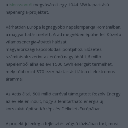
a
Monssontól
megvásárolt egy 1044 MW kapacitású
napenergia-projektet.
Várhatóan Európa legnagyobb napelemparkja Romániában,
a magyar határ mellett, Arad megyében épülne fel. Közel a
villamosenergia-átviteli hálózat
magyarországi kapcsolódási pontjához. Előzetes
számítások szerint az erőmű nagyjából 1,6 millió
napelemből állna és évi 1500 GWh energiát termelhet,
mely több mint 370 ezer háztartást látna el elektromos
árammal.
Az Actis által, 500 millió euróval támogatott Rezolv Energy
az év elején indult, hogy a fenntartható energia új
korszakát építse Közép- és Délkelet-Európában.
A projekt jelenleg a fejlesztés végső fázisában tart, most