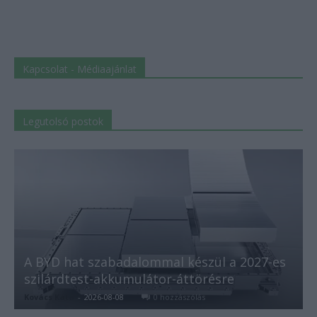
Kapcsolat - Médiaajánlat
Legutolsó postok
A BYD hat szabadalommal készül a 2027-es
szilárdtest-akkumulátor-áttörésre
Kovács Kata
-
2026-08-08
0 hozzászólás