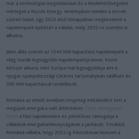
már a technológiai megoldásokat és a hitellehetőségeket
mérlegeli a Rezolv Energy. Amennyiben minden a tervek
szerint halad, úgy 2023 első hónapjaiban megkezdené a
napelempark építését a vállalat, mely 2025-re üzembe is
állhatna.
Jelen állás szerint az 1044 MW kapacitású napelempark a
világ tizedik legnagyobb napelemparkja lenne. Közel
kétszer akkora, mint Európa mai legnagyobbja ami a
nyugat-spanyolországi Cáceres tartományban található és
590 MW kapacitással rendelkezik.
Románia az elmúlt években rengeteg intézkedést tett a
megújuló energiára való áttérésben.
Több támogatást
adott
a házi napelemekre és jelentősen támogatja a
vállalatok energiahatékonyságának a javítását. Továbbá
Románia vállalta, hogy 2032-ig fokozatosan kivezeti a