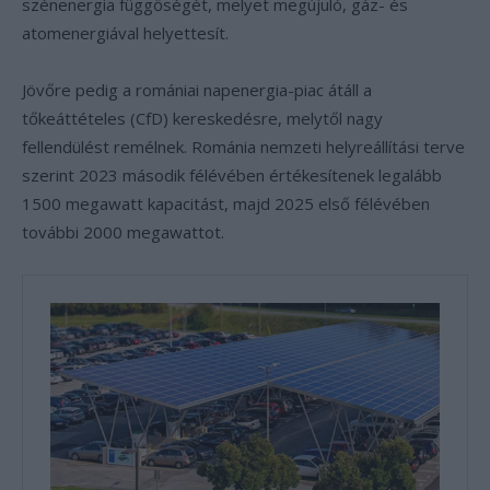
szénenergia függőségét, melyet megújuló, gáz- és
atomenergiával helyettesít.
Jövőre pedig a romániai napenergia-piac átáll a
tőkeáttételes (CfD) kereskedésre, melytől nagy
fellendülést remélnek. Románia nemzeti helyreállítási terve
szerint 2023 második félévében értékesítenek legalább
1500 megawatt kapacitást, majd 2025 első félévében
további 2000 megawattot.