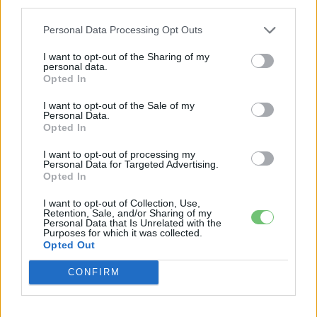
third parties.
KAPCSOLÓDÓ CIKKEK
TÖBB A SZERZŐTŐL
Personal Data Processing Opt Outs
A BYD hat szabadalommal készül a
I want to opt-out of the Sharing of my
2027-es szilárdtest-akkumulátor-
personal data.
Opted In
áttörésre
Akkumulátor
I want to opt-out of the Sale of my
Personal Data.
Hivatalos papírokban bukkant fel a
Opted In
Smart #2 – kiderült az ár és a
Elektromos
végsebesség is
autó
I want to opt-out of processing my
Personal Data for Targeted Advertising.
Opted In
Tesla: visszatért a régi árazás a magyar
Supercharger-hálózaton
I want to opt-out of Collection, Use,
Retention, Sale, and/or Sharing of my
Elektromos
autó
Personal Data that Is Unrelated with the
Purposes for which it was collected.
Opted Out
CONFIRM