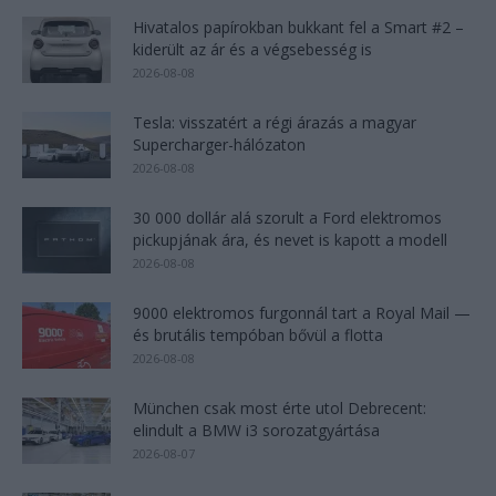
Hivatalos papírokban bukkant fel a Smart #2 –
kiderült az ár és a végsebesség is
2026-08-08
Tesla: visszatért a régi árazás a magyar
Supercharger-hálózaton
2026-08-08
30 000 dollár alá szorult a Ford elektromos
pickupjának ára, és nevet is kapott a modell
2026-08-08
9000 elektromos furgonnál tart a Royal Mail —
és brutális tempóban bővül a flotta
2026-08-08
München csak most érte utol Debrecent:
elindult a BMW i3 sorozatgyártása
2026-08-07