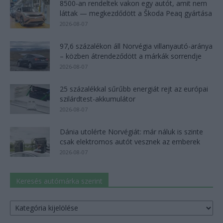
8500-an rendeltek vakon egy autót, amit nem
láttak — megkezdődött a Škoda Peaq gyártása
2026-08-07
97,6 százalékon áll Norvégia villanyautó-aránya
– közben átrendeződött a márkák sorrendje
2026-08-07
25 százalékkal sűrűbb energiát rejt az európai
szilárdtest-akkumulátor
2026-08-07
Dánia utolérte Norvégiát: már náluk is szinte
csak elektromos autót vesznek az emberek
2026-08-07
Keresés autómárka szerint
Keresés
autómárka
szerint