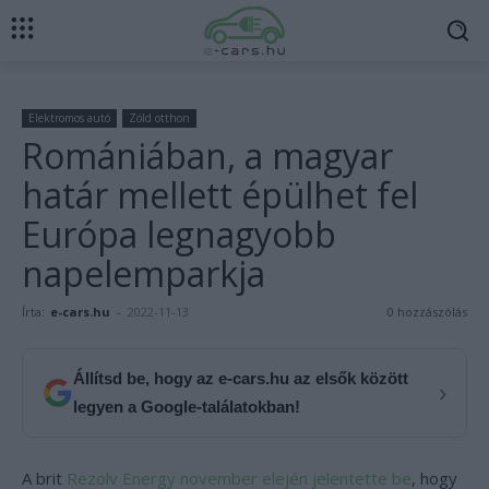
Elektromos autó
Zöld otthon
Romániában, a magyar
határ mellett épülhet fel
Európa legnagyobb
napelemparkja
Írta:
e-cars.hu
-
2022-11-13
0 hozzászólás
Állítsd be, hogy az e-cars.hu az elsők között
›
legyen a Google-találatokban!
A brit
Rezolv Energy november elején jelentette be
, hogy